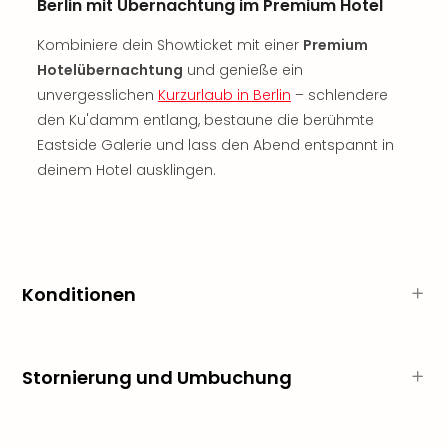
Berlin mit Übernachtung im Premium Hotel
Thea
ABB
Kombiniere dein Showticket mit einer
Premium
Voy
Hotelübernachtung
und genieße ein
in
unvergesslichen
Kurzurlaub in Berlin
– schlendere
Lon
den Ku'damm entlang, bestaune die berühmte
Harr
Eastside Galerie und lass den Abend entspannt in
Pott
Thea
deinem Hotel ausklingen.
Lon
GOP
Vari
Thea
Frie
Konditionen
Pala
Berli
Fest
Neu
Stornierung und Umbuchung
Fest
Bad
Bad