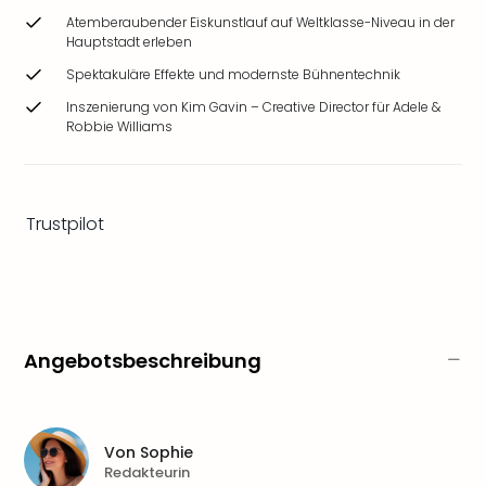
Ang
Atemberaubender Eiskunstlauf auf Weltklasse-Niveau in der
Wass
Hauptstadt erleben
Trop
Spektakuläre Effekte und modernste Bühnentechnik
Isla
The
Inszenierung von Kim Gavin – Creative Director für Adele &
Robbie Williams
Erdi
Rula
Bad
Sch
Trustpilot
aqu
The
Sins
alle
Ang
Zoo
Angebotsbeschreibung
&
Safa
Erle
Zoo
Von
Sophie
Han
Redakteurin