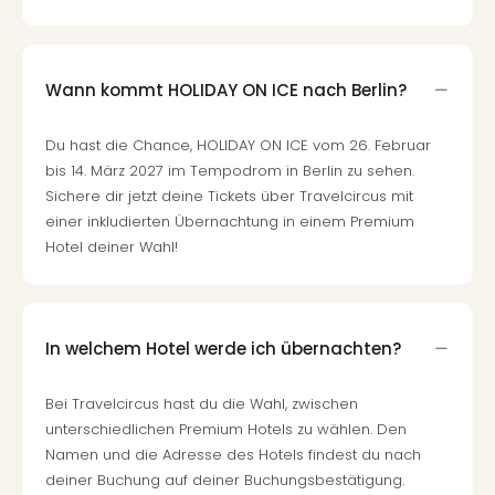
Mer
Ben
Mus
Stut
Wann kommt HOLIDAY ON ICE nach Berlin?
Pors
Mus
Du hast die Chance, HOLIDAY ON ICE vom 26. Februar
Auto
bis 14. März 2027 im Tempodrom in Berlin zu sehen.
Wolf
Sichere dir jetzt deine Tickets über Travelcircus mit
BM
einer inkludierten Übernachtung in einem Premium
Mus
Hotel deiner Wahl!
in
Mün
Barb
Mus
In welchem Hotel werde ich übernachten?
Tec
Spey
alle
Bei Travelcircus hast du die Wahl, zwischen
Ang
unterschiedlichen Premium Hotels zu wählen. Den
Auss
Namen und die Adresse des Hotels findest du nach
Ga
deiner Buchung auf deiner Buchungsbestätigung.