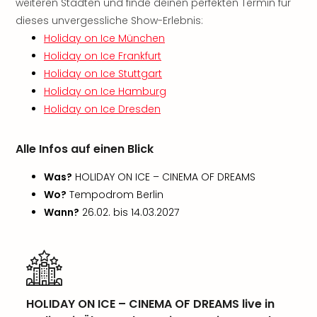
Sch
weiteren Städten und finde deinen perfekten Termin für
und
dieses unvergessliche Show-Erlebnis:
das
Holiday on Ice München
Biest
Holiday on Ice Frankfurt
Wie
Holiday on Ice Stuttgart
Mari
Holiday on Ice Hamburg
Ther
Holiday on Ice Dresden
Sta
Ente
Das
Alle Infos auf einen Blick
Pha
der
Was?
HOLIDAY ON ICE – CINEMA OF DREAMS
Ope
Wo?
Tempodrom Berlin
Köln
Wann?
26.02. bis 14.03.2027
Tan
der
Vam
alle
Ang
Sho
HOLIDAY ON ICE – CINEMA OF DREAMS live in
&