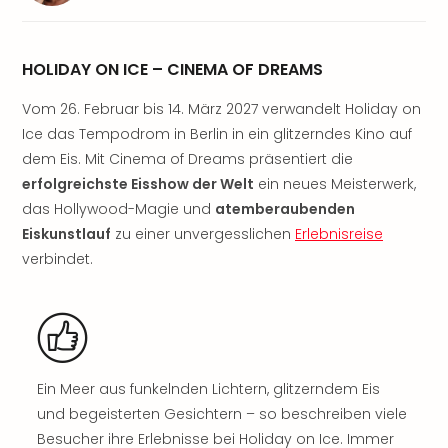
Sere
Park
Allw
HOLIDAY ON ICE – CINEMA OF DREAMS
Müns
Zoo
Vom 26. Februar bis 14. März 2027 verwandelt Holiday on
Leip
Ice das Tempodrom in Berlin in ein glitzerndes Kino auf
Safa
Beek
dem Eis. Mit Cinema of Dreams präsentiert die
Ber
erfolgreichste Eisshow der Welt
ein neues Meisterwerk,
ZOO
das Hollywood-Magie und
atemberaubenden
Erle
Eiskunstlauf
zu einer unvergesslichen
Erlebnisreise
Gels
verbindet.
Welt
Wal
Nau
Aqu
Zool
Gar
Ein Meer aus funkelnden Lichtern, glitzerndem Eis
Berli
und begeisterten Gesichtern – so beschreiben viele
alle
Besucher ihre Erlebnisse bei Holiday on Ice. Immer
Ang