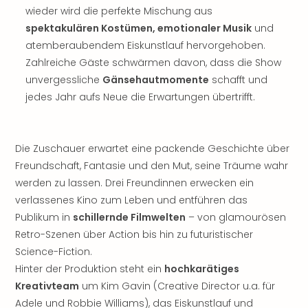
wieder wird die perfekte Mischung aus
noc
meh
spektakulären Kostümen, emotionaler Musik
und
Frei
atemberaubendem Eiskunstlauf hervorgehoben.
Frei
Zahlreiche Gäste schwärmen davon, dass die Show
Eur
unvergessliche
Gänsehautmomente
schafft und
Frei
jedes Jahr aufs Neue die Erwartungen übertrifft.
Deu
Frei
Nied
Frei
Die Zuschauer erwartet eine packende Geschichte über
Öste
Freundschaft, Fantasie und den Mut, seine Träume wahr
Frei
werden zu lassen. Drei Freundinnen erwecken ein
Fran
verlassenes Kino zum Leben und entführen das
Musi
Publikum in
schillernde Filmwelten
– von glamourösen
&
Retro-Szenen über Action bis hin zu futuristischer
Sho
Science-Fiction.
Musi
Hinter der Produktion steht ein
hochkarätiges
Starl
Expr
Kreativteam
um Kim Gavin (Creative Director u.a. für
Moul
Adele und Robbie Williams), das Eiskunstlauf und