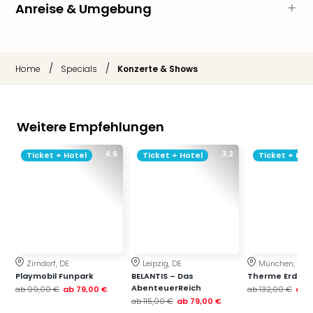
Qua
Anreise & Umgebung
Com
Club
Pret
Wo
/
/
Home
Specials
Konzerte & Shows
alle
Ang
TV
Weitere Empfehlungen
Sho
ZDF
4.6
3.2
Ticket + Hotel
Ticket + Hotel
Ticket + Hot
Fern
in
Main
Stef
Raa
Sho
alle
Zirndorf, DE
Leipzig, DE
München, DE
Ang
Playmobil Funpark
BELANTIS – Das
Therme Erding
Fest
AbenteuerReich
ab
99,00 €
ab
79,00 €
ab
132,00 €
ab
Dom
ab
115,00 €
ab
79,00 €