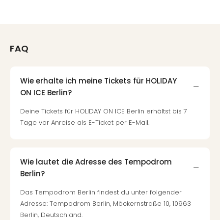
Fest
Stör
Fest
Mus
Fuld
FAQ
Are
di
Ver
Wie erhalte ich meine Tickets für HOLIDAY
alle
ON ICE Berlin?
Ang
Musi
Deine Tickets für HOLIDAY ON ICE Berlin erhältst bis 7
Musi
Tage vor Anreise als E-Ticket per E-Mail.
Ham
alle
Ang
Kultu
Wie lautet die Adresse des Tempodrom
&
Berlin?
Spor
Das Tempodrom Berlin findest du unter folgender
Mus
Adresse: Tempodrom Berlin, Möckernstraße 10, 10963
Tec
Berlin, Deutschland.
Sins