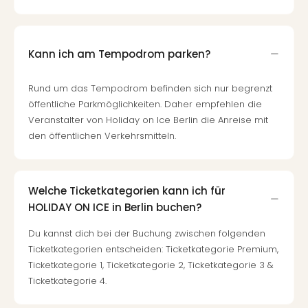
Of
Thro
Stud
Tour
Kann ich am Tempodrom parken?
Swar
Krist
Rund um das Tempodrom befinden sich nur begrenzt
Mini
öffentliche Parkmöglichkeiten. Daher empfehlen die
Wun
Veranstalter von Holiday on Ice Berlin die Anreise mit
Ham
den öffentlichen Verkehrsmitteln.
War
Bros.
Stud
Tour
Welche Ticketkategorien kann ich für
Lon
HOLIDAY ON ICE in Berlin buchen?
–
The
Du kannst dich bei der Buchung zwischen folgenden
Mak
Ticketkategorien entscheiden: Ticketkategorie Premium,
of
Ticketkategorie 1, Ticketkategorie 2, Ticketkategorie 3 &
Harr
Ticketkategorie 4.
Pott
An