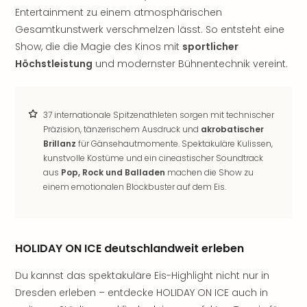
Rou
Entertainment zu einem atmosphärischen
Das
Gesamtkunstwerk verschmelzen lässt. So entsteht eine
Musi
Show, die die Magie des Kinos mit
sportlicher
Köni
Höchstleistung
und modernster Bühnentechnik vereint.
der
Löw
Die
Eisk
37 internationale Spitzenathleten sorgen mit technischer
Tarz
Präzision, tänzerischem Ausdruck und
akrobatischer
MJ
Brillanz
für Gänsehautmomente. Spektakuläre Kulissen,
–
kunstvolle Kostüme und ein cineastischer Soundtrack
Das
aus
Pop, Rock und Balladen
machen die Show zu
Mich
einem emotionalen Blockbuster auf dem Eis.
Jac
Musi
Der
HOLIDAY ON ICE deutschlandweit erleben
Teuf
träg
Du kannst das spektakuläre Eis-Highlight nicht nur in
Pra
Dresden erleben – entdecke HOLIDAY ON ICE auch in
Die