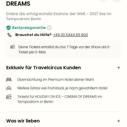
DREAMS
Slag
Eftel
Erlebe die erfolgreichste Eisshow der Welt – 2027 live im
LEG
Tempodrom Berlin
Deu
Bestpreisgarantie
Parc
Brauchst du Hilfe?
+49 30 5444 55 800
Astér
Rast
Deine Tickets erhältst du bis 7 Tage vor der Show als E-
Lan
Ticket per E-Mail.
Baye
Park
Exklusiv für Travelcircus Kunden
Plop
Deu
Übernachtung im Premium Hotel deiner Wahl
(eh
Holi
Weitere Extras wie Frühstück, je nach gewähltem Hotel
Park
Tickets für HOLIDAY ON ICE – CINEMA OF DREAMS im
Tivol
Tempodrom in Berlin
Kop
Futu
Bela
Was wir lieben
alle