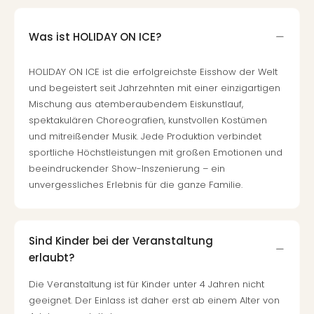
Even
at
Was ist HOLIDAY ON ICE?
War
Bros.
HOLIDAY ON ICE ist die erfolgreichste Eisshow der Welt
Stud
und begeistert seit Jahrzehnten mit einer einzigartigen
Tour
Mischung aus atemberaubendem Eiskunstlauf,
Lon
spektakulären Choreografien, kunstvollen Kostümen
–
und mitreißender Musik. Jede Produktion verbindet
The
Mak
sportliche Höchstleistungen mit großen Emotionen und
of
beeindruckender Show-Inszenierung – ein
Harr
unvergessliches Erlebnis für die ganze Familie.
Pott
Form
1
Sind Kinder bei der Veranstaltung
Die
erlaubt?
Auss
Imme
Die Veranstaltung ist für Kinder unter 4 Jahren nicht
Auss
geeignet. Der Einlass ist daher erst ab einem Alter von
alle