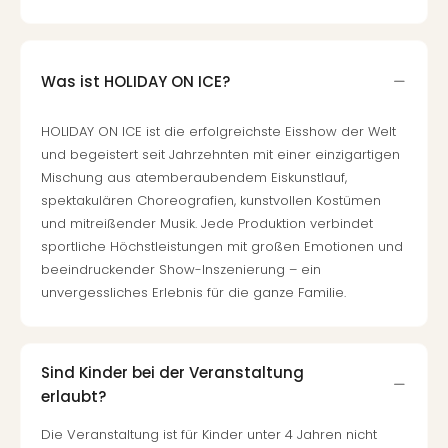
Of
Thro
Stud
Tour
Was ist HOLIDAY ON ICE?
Swar
Krist
HOLIDAY ON ICE ist die erfolgreichste Eisshow der Welt
Mini
und begeistert seit Jahrzehnten mit einer einzigartigen
Wun
Mischung aus atemberaubendem Eiskunstlauf,
Ham
spektakulären Choreografien, kunstvollen Kostümen
War
und mitreißender Musik. Jede Produktion verbindet
Bros.
sportliche Höchstleistungen mit großen Emotionen und
Stud
Tour
beeindruckender Show-Inszenierung – ein
Lon
unvergessliches Erlebnis für die ganze Familie.
–
The
Mak
Sind Kinder bei der Veranstaltung
of
erlaubt?
Harr
Pott
Die Veranstaltung ist für Kinder unter 4 Jahren nicht
An