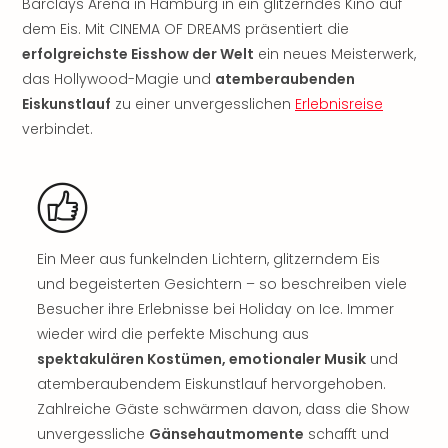
Sere
Barclays Arena in Hamburg in ein glitzerndes Kino auf
Park
dem Eis. Mit CINEMA OF DREAMS präsentiert die
Allw
erfolgreichste Eisshow der Welt
ein neues Meisterwerk,
Müns
das Hollywood-Magie und
atemberaubenden
Zoo
Eiskunstlauf
zu einer unvergesslichen
Erlebnisreise
Leip
verbindet.
Safa
Beek
Ber
ZOO
Erle
Gels
Ein Meer aus funkelnden Lichtern, glitzerndem Eis
Welt
und begeisterten Gesichtern – so beschreiben viele
Wal
Besucher ihre Erlebnisse bei Holiday on Ice. Immer
Nau
Aqu
wieder wird die perfekte Mischung aus
Zool
spektakulären Kostümen, emotionaler Musik
und
Gar
atemberaubendem Eiskunstlauf hervorgehoben.
Berli
Zahlreiche Gäste schwärmen davon, dass die Show
alle
unvergessliche
Gänsehautmomente
schafft und
Ang