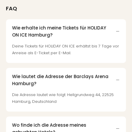
Fest
Stör
FAQ
Fest
Mus
Fuld
Wie erhalte ich meine Tickets für HOLIDAY
Are
ON ICE Hamburg?
di
Ver
Deine Tickets für HOLIDAY ON ICE erhältst bis 7 Tage vor
alle
Anreise als E-Ticket per E-Mail.
Ang
Musi
Musi
Wie lautet die Adresse der Barclays Arena
Ham
Hamburg?
alle
Ang
Die Adresse lautet wie folgt: Hellgrundweg 44, 22525
Kultu
Hamburg, Deutschland
&
Spor
Mus
Tec
Wo finde ich die Adresse meines
Sins