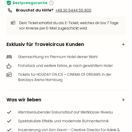
Bestpreisgarantie
Slag
Brauchst du Hilfe?
+49 30 5444 55 800
Eftel
LEG
Dein Ticket erhältst du als E-Ticket, welches dir bis 7 Tage
Deu
vor Anreise per E-Mail zugeschickt wird.
Parc
Astér
Exklusiv für Travelcircus Kunden
Rast
Lan
Übernachtung im Premium Hotel deiner Wahl
Baye
Park
Frühstück und weitere Extras, je nach gewähltem Hotel
Plop
Tickets für HOLIDAY ON ICE – CINEMA OF DREAMS in der
Deu
Barclays Arena Hamburg
(eh
Holi
Park
Was wir lieben
Tivol
Kop
Atemberaubender Eiskunstlauf auf Weltklasse-Niveau
Futu
Spektakuläre Effekte und modernste Bühnentechnik
Bela
alle
Inszenierung von Kim Gavin – Creative Director für Adele &