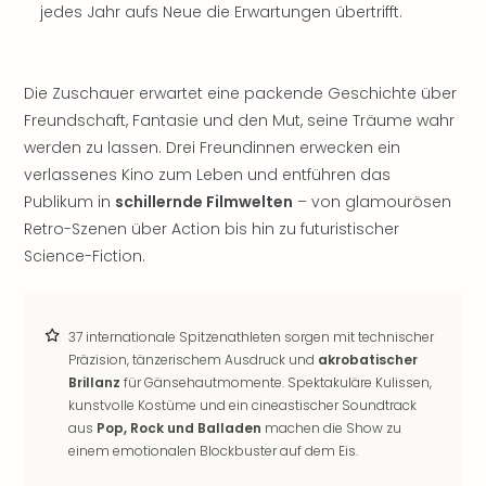
jedes Jahr aufs Neue die Erwartungen übertrifft.
noc
meh
Frei
Frei
Die Zuschauer erwartet eine packende Geschichte über
Eur
Freundschaft, Fantasie und den Mut, seine Träume wahr
Frei
werden zu lassen. Drei Freundinnen erwecken ein
Deu
verlassenes Kino zum Leben und entführen das
Frei
Publikum in
schillernde Filmwelten
– von glamourösen
Nied
Retro-Szenen über Action bis hin zu futuristischer
Frei
Science-Fiction.
Öste
Frei
Fran
Musi
37 internationale Spitzenathleten sorgen mit technischer
&
Präzision, tänzerischem Ausdruck und
akrobatischer
Sho
Brillanz
für Gänsehautmomente. Spektakuläre Kulissen,
Musi
kunstvolle Kostüme und ein cineastischer Soundtrack
Starl
aus
Pop, Rock und Balladen
machen die Show zu
Expr
einem emotionalen Blockbuster auf dem Eis.
Moul