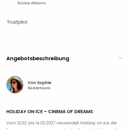
Ang
Robbie Williams
Wass
Trop
Trustpilot
Isla
The
Erdi
Rula
Bad
Sch
Angebotsbeschreibung
aqu
The
Sins
alle
Von
Sophie
Ang
Redakteurin
Zoo
&
Safa
Erle
HOLIDAY ON ICE – CINEMA OF DREAMS
Zoo
Vom 12.02. bis 14.02.2027 verwandelt Holiday on Ice die
Han