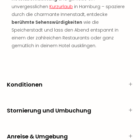
Thea
unvergesslichen
Kurzurlaub
in Hamburg – spaziere
ABB
durch die charmante Innenstadt, entdecke
Voy
berühmte Sehenswürdigkeiten
wie die
in
Speicherstadt und lass den Abend entspannt in
Lon
einem der zahlreichen Restaurants oder ganz
Harr
gemütlich in deinem Hotel ausklingen.
Pott
Thea
Lon
GOP
Vari
Thea
Konditionen
Frie
Pala
Berli
Fest
Stornierung und Umbuchung
Neu
Fest
Bad
Bad
Anreise & Umgebung