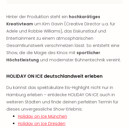
Rou
Das
Musi
Hinter der Produktion steht ein
hochkarätiges
Köni
Kreativteam
um Kim Gavin (Creative Director u.a. für
der
Adele und Robbie Williams), das Eiskunstlauf und
Löw
Entertainment zu einem atmosphärischen
Die
Gesamtkunstwerk verschmelzen lässt. So entsteht eine
Eisk
Show, die die Magie des Kinos mit
sportlicher
Tarz
MJ
Höchstleistung
und modernster Bühnentechnik vereint.
–
Das
HOLIDAY ON ICE deutschlandweit erleben
Mich
Jac
Du kannst das spektakuläre Eis-Highlight nicht nur in
Musi
Hamburg erleben – entdecke HOLIDAY ON ICE auch in
Der
weiteren Städten und finde deinen perfekten Termin für
Teuf
dieses unvergessliche Show-Erlebnis:
träg
Holiday on Ice München
Pra
Die
Holiday on Ice Dresden