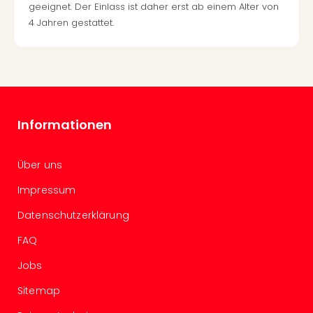
geeignet. Der Einlass ist daher erst ab einem Alter von
Even
4 Jahren gestattet.
at
War
Bros.
Stud
Tour
Lon
–
Informationen
The
Mak
Über uns
of
Harr
Impressum
Pott
Form
Datenschutzerklärung
1
FAQ
Die
Auss
Jobs
Imme
Auss
Sitemap
alle