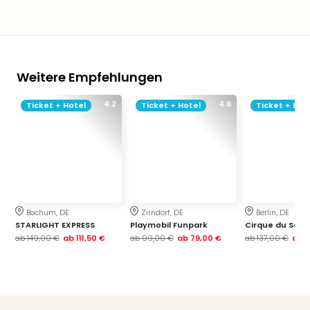
Qua
Com
Club
Pret
Wo
Weitere Empfehlungen
alle
Ang
4.2
4.6
Ticket + Hotel
Ticket + Hotel
Ticket + Hot
TV
Sho
ZDF
Fern
in
Main
Stef
Bochum, DE
Zirndorf, DE
Berlin, DE
Raa
STARLIGHT EXPRESS
Playmobil Funpark
Cirque du Soleil
Sho
ab
149,00 €
ab
111,50 €
ab
99,00 €
ab
79,00 €
ab
137,00 €
ab
1
alle
Ang
Fest
Dom