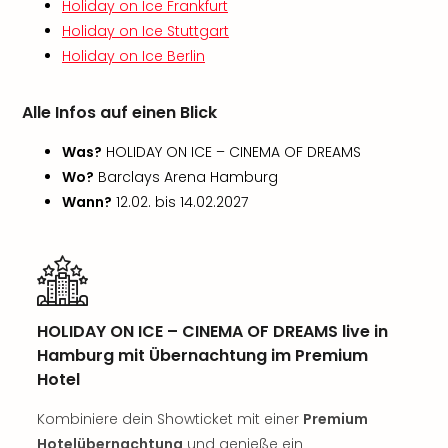
Sch
Holiday on Ice Frankfurt
und
Holiday on Ice Stuttgart
das
Holiday on Ice Berlin
Biest
Wie
Alle Infos auf einen Blick
Mari
Ther
Was?
HOLIDAY ON ICE – CINEMA OF DREAMS
Sta
Wo?
Barclays Arena Hamburg
Ente
Das
Wann?
12.02. bis 14.02.2027
Pha
der
Ope
Köln
Tan
HOLIDAY ON ICE – CINEMA OF DREAMS live in
der
Vam
Hamburg mit Übernachtung im Premium
alle
Hotel
Ang
Kombiniere dein Showticket mit einer
Premium
Sho
&
Hotelübernachtung
und genieße ein