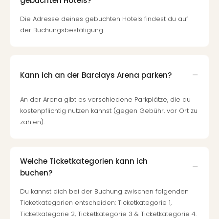
gebuchten Hotels?
Mer
Ben
Die Adresse deines gebuchten Hotels findest du auf
Mus
der Buchungsbestätigung.
Stut
Pors
Mus
Auto
Kann ich an der Barclays Arena parken?
Wolf
BM
An der Arena gibt es verschiedene Parkplätze, die du
Mus
kostenpflichtig nutzen kannst (gegen Gebühr, vor Ort zu
in
zahlen).
Mün
Barb
Mus
Tec
Welche Ticketkategorien kann ich
Spey
buchen?
alle
Ang
Du kannst dich bei der Buchung zwischen folgenden
Auss
Ticketkategorien entscheiden: Ticketkategorie 1,
Ga
Ticketkategorie 2, Ticketkategorie 3 & Ticketkategorie 4.