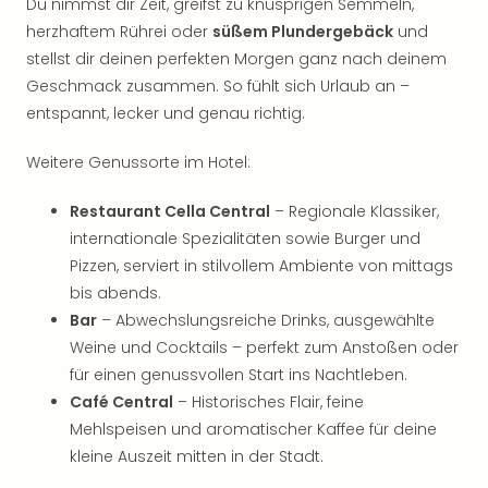
Du nimmst dir Zeit, greifst zu knusprigen Semmeln,
Thea
herzhaftem Rührei oder
süßem Plundergebäck
und
ABB
stellst dir deinen perfekten Morgen ganz nach deinem
Voy
Geschmack zusammen. So fühlt sich Urlaub an –
in
Lon
entspannt, lecker und genau richtig.
Harr
Pott
Weitere Genussorte im Hotel:
Thea
Lon
Restaurant Cella Central
– Regionale Klassiker,
GOP
internationale Spezialitäten sowie Burger und
Vari
Pizzen, serviert in stilvollem Ambiente von mittags
Thea
bis abends.
Frie
Bar
– Abwechslungsreiche Drinks, ausgewählte
Pala
Weine und Cocktails – perfekt zum Anstoßen oder
Berli
für einen genussvollen Start ins Nachtleben.
Fest
Neu
Café Central
– Historisches Flair, feine
Fest
Mehlspeisen und aromatischer Kaffee für deine
Bad
kleine Auszeit mitten in der Stadt.
Bad