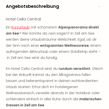
Rou
Angebotsbeschreibung
Das
Musi
Köni
Hotel Cella Central
der
Ein
Kurzurlaub
mit schönstem
Alpenpanorama direkt
Löw
am See
? Wer könnte da
nein
sagen? In Zell am See
Die
werden deine Urlaubsträume Wirklichkeit. Egal, ob dir
Eisk
Tarz
der Sinn nach einer
entspannten Wellnessreise
, einem
MJ
aufregenden Aktivurlaub oder einem Städtetrip steht –
–
in Zell am See wirst du fündig.
Das
Mich
Im Hotel Cella Central wirst du
rundum verwöhnt
. Gleich
Jac
bei der Ankunft kannst du den Alltagsstress fallen
Musi
lassen und tiefenentspannt in deinen wohlverdienten
Der
Urlaub starten. Erhol dich im hoteleigenen
Teuf
Wellnessbereich, verweile abends in der Hotelbar oder
träg
Pra
schlendere einfach in aller Ruhe durch die
malerischen
Die
Gassen in Zell am See
.