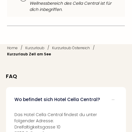
Fest
Wellnessbereich des Cella Central ist für
Stör
dich inbegriffen.
Fest
Mus
Fuld
Are
di
Ver
/
/
/
Home
Kurzurlaub
Kurzurlaub Österreich
alle
Kurzurlaub Zell am See
Ang
Musi
Musi
FAQ
Ham
alle
Ang
Kultu
Wo befindet sich Hotel Cella Central?
&
Spor
Das Hotel Cella Central findest du unter
Mus
folgender Adresse:
Tec
Dreifaltigkeitsgasse 10
Sins