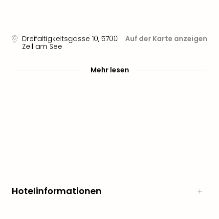
noc
meh
Frei
Dreifaltigkeitsgasse 10
,
5700
Auf der Karte anzeigen
Frei
Zell am See
Eur
Frei
Mehr lesen
Deu
Frei
Nied
Frei
Öste
Frei
Fran
Musi
&
Sho
Musi
Hotelinformationen
Starl
Expr
Moul