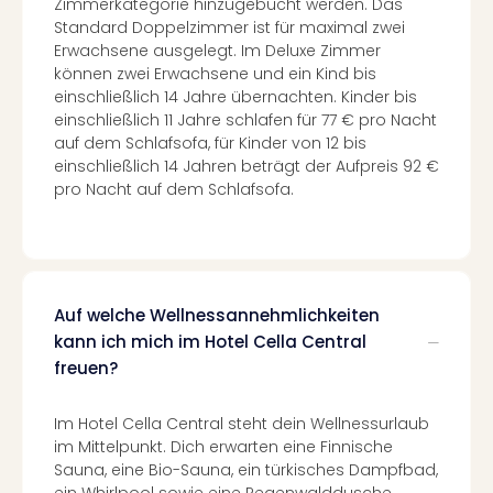
Zimmerkategorie hinzugebucht werden. Das
Ang
Standard Doppelzimmer ist für maximal zwei
Spor
Erwachsene ausgelegt. Im Deluxe Zimmer
Skiu
können zwei Erwachsene und ein Kind bis
in
einschließlich 14 Jahre übernachten. Kinder bis
Deu
einschließlich 11 Jahre schlafen für 77 € pro Nacht
Skiu
auf dem Schlafsofa, für Kinder von 12 bis
in
einschließlich 14 Jahren beträgt der Aufpreis 92 €
Öste
pro Nacht auf dem Schlafsofa.
Form
1
Reis
Konz
Konz
Auf welche Wellnessannehmlichkeiten
Pitbu
kann ich mich im Hotel Cella Central
Karo
freuen?
G
Back
Boy
Im Hotel Cella Central steht dein Wellnessurlaub
im Mittelpunkt. Dich erwarten eine Finnische
Disn
Sauna, eine Bio-Sauna, ein türkisches Dampfbad,
in