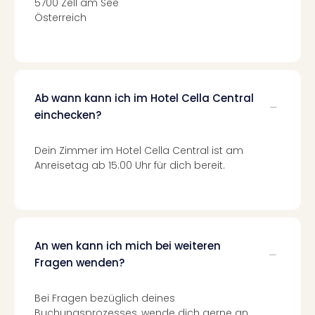
5700 Zell am See
Mer
Österreich
Ben
Mus
Stut
Pors
Mus
Ab wann kann ich im Hotel Cella Central
Auto
einchecken?
Wolf
BM
Mus
Dein Zimmer im Hotel Cella Central ist am
in
Anreisetag ab 15:00 Uhr für dich bereit.
Mün
Barb
Mus
Tec
Spey
An wen kann ich mich bei weiteren
alle
Fragen wenden?
Ang
Auss
Bei Fragen bezüglich deines
Ga
Buchungsprozesses, wende dich gerne an