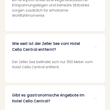
ein Whirlpool sowie eine Regenwalddusche.
Con
Entspannungsliegen und beheizte Sitzbänke
Schl
sorgen zusätzlich für erholsame
Sch
Wohlfühlmomente.
Konz
alle
Ang
Fest
Glüc
Wie weit ist der Zeller See vom Hotel
Insel
Mer
Cella Central entfernt?
Lun
Black
Der Zeller See befindet sich nur 350 Meter vom
Festi
Hotel Cella Central entfernt.
Nibiri
Festi
Ikar
Festi
alle
Gibt es gastronomische Angebote im
Ang
Hotel Cella Central?
Loca
Konz