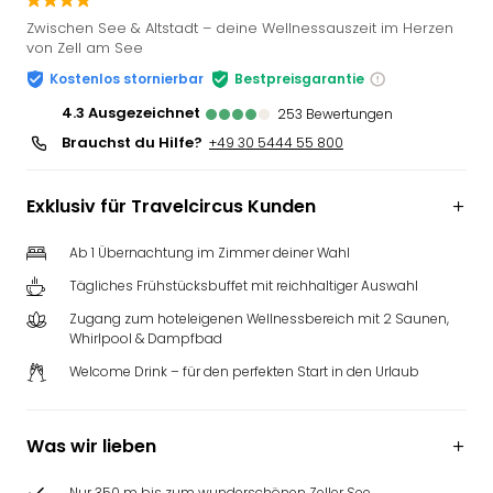
Slag
Zwischen See & Altstadt – deine Wellnessauszeit im Herzen
Eftel
von Zell am See
LEG
Kostenlos stornierbar
Bestpreisgarantie
Deu
4.3
ausgezeichnet
253
Bewertungen
Parc
Astér
Brauchst du Hilfe?
+49 30 5444 55 800
Rast
Lan
Exklusiv für Travelcircus Kunden
Baye
Park
Ab 1 Übernachtung im Zimmer deiner Wahl
Plop
Deu
Tägliches Frühstücksbuffet mit reichhaltiger Auswahl
(eh
Zugang zum hoteleigenen Wellnessbereich mit 2 Saunen,
Holi
Whirlpool & Dampfbad
Park
Welcome Drink – für den perfekten Start in den Urlaub
Tivol
Kop
Futu
Was wir lieben
Bela
alle
Nur 350 m bis zum wunderschönen Zeller See