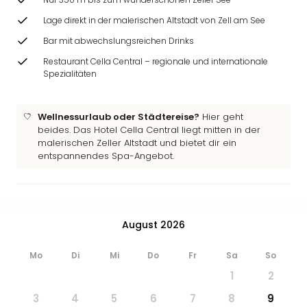
Ang
Lage direkt in der malerischen Altstadt von Zell am See
Wass
Trop
Bar mit abwechslungsreichen Drinks
Isla
Restaurant Cella Central – regionale und internationale
The
Spezialitäten
Erdi
Rula
Bad
Wellnessurlaub oder Städtereise?
Hier geht
Sch
beides. Das Hotel Cella Central liegt mitten in der
aqu
malerischen Zeller Altstadt und bietet dir ein
entspannendes Spa-Angebot.
The
Sins
alle
Ang
Zoo
August 2026
&
Safa
Mo
Di
Mi
Do
Fr
Sa
So
Erle
1
2
Zoo
Han
3
4
5
6
7
8
9