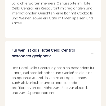
Ja, dich erwarten mehrere Genussorte im Hotel
in
Cella Central: ein Restaurant mit regionalen und
Köln
internationalen Gerichten, eine Bar mit Cocktails
Konz
und Weinen sowie ein Café mit Mehlspeisen und
in
Kaffee.
Düss
Well
Well
Deu
Allg
Für wen ist das Hotel Cella Central
Baye
besonders geeignet?
Wal
Baye
Bod
Das Hotel Cella Central eignet sich besonders für
Harz
Paare, Wellnessliebhaber und Genießer, die eine
Nor
entspannte Auszeit in zentraler Lage suchen.
NRW
Auch Aktivurlauber und Städtereisende
Ost
profitieren von der Nähe zum See, zur Altstadt
Sch
und zum Alpenpanorama.
alle
Ang