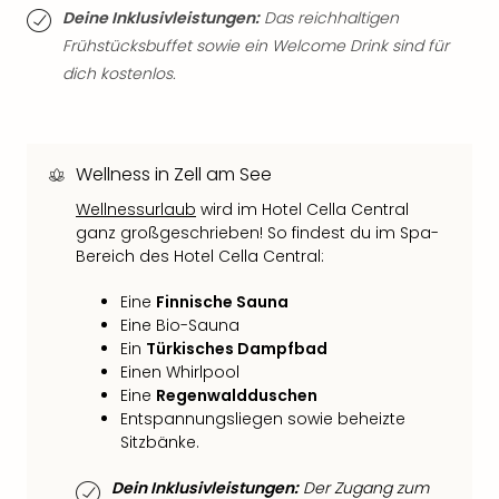
Qua
Deine Inklusivleistungen:
Das reichhaltigen
Com
Frühstücksbuffet sowie ein Welcome Drink sind für
Club
dich kostenlos.
Pret
Wo
alle
Ang
Wellness in Zell am See
TV
Sho
Wellnessurlaub
wird im Hotel Cella Central
ZDF
ganz großgeschrieben! So findest du im Spa-
Fern
Bereich des Hotel Cella Central:
in
Main
Eine
Finnische Sauna
Eine Bio-Sauna
Stef
Ein
Türkisches Dampfbad
Raa
Einen Whirlpool
Sho
Eine
Regenwaldduschen
alle
Entspannungsliegen sowie beheizte
Ang
Sitzbänke.
Fest
Dom
Dein Inklusivleistungen:
Der Zugang zum