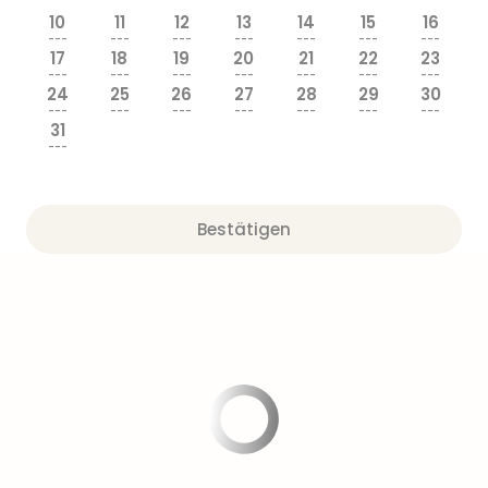
Sere
10
11
12
13
14
15
16
Park
---
---
---
---
---
---
---
Allw
17
18
19
20
21
22
23
Müns
---
---
---
---
---
---
---
24
25
26
27
28
29
30
Zoo
---
---
---
---
---
---
---
Leip
31
Safa
---
Beek
Ber
ZOO
Bestätigen
Erle
Gels
Welt
Wal
Nau
Aqu
Zool
Gar
Berli
alle
Ang