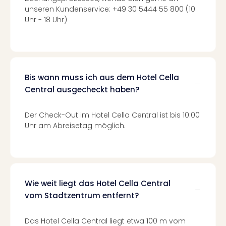
Of
unseren Kundenservice: +49 30 5444 55 800 (10
Thro
Uhr - 18 Uhr)
Stud
Tour
Swar
Krist
Mini
Bis wann muss ich aus dem Hotel Cella
Wun
Central ausgecheckt haben?
Ham
War
Bros.
Der Check-Out im Hotel Cella Central ist bis 10:00
Stud
Uhr am Abreisetag möglich.
Tour
Lon
–
The
Mak
Wie weit liegt das Hotel Cella Central
of
vom Stadtzentrum entfernt?
Harr
Pott
Das Hotel Cella Central liegt etwa 100 m vom
An