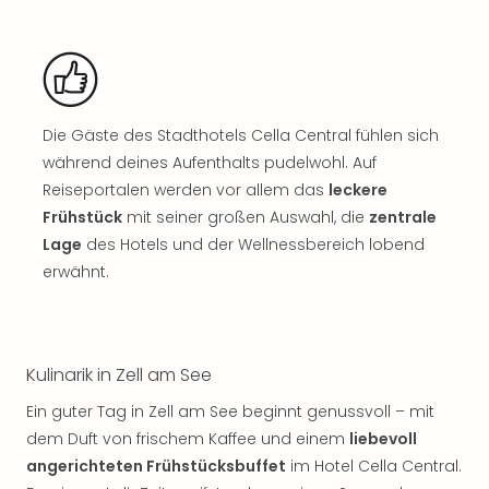
Sch
und
das
Biest
Wie
Mari
Die Gäste des Stadthotels Cella Central fühlen sich
Ther
während deines Aufenthalts pudelwohl. Auf
Sta
Reiseportalen werden vor allem das
leckere
Ente
Das
Frühstück
mit seiner großen Auswahl, die
zentrale
Pha
Lage
des Hotels und der Wellnessbereich lobend
der
erwähnt.
Ope
Köln
Tan
der
Kulinarik in Zell am See
Vam
alle
Ein guter Tag in Zell am See beginnt genussvoll – mit
Ang
dem Duft von frischem Kaffee und einem
liebevoll
Sho
angerichteten Frühstücksbuffet
im Hotel Cella Central.
&