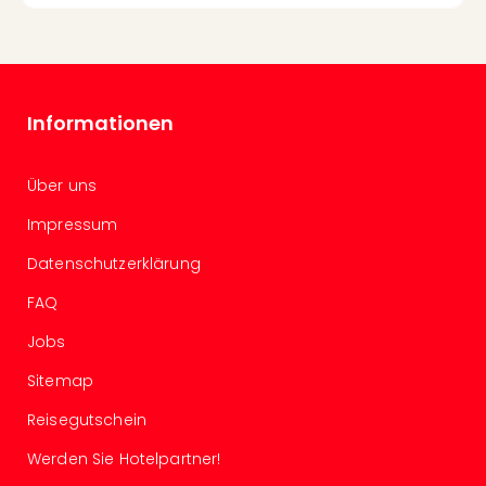
Well
Eur
Deu
Itali
Nied
Informationen
Öste
Pole
Südt
Über uns
Mar
Karl
Impressum
alle
Datenschutzerklärung
Ang
The
FAQ
The
Jobs
Erdi
Trop
Sitemap
Isla
The
Reisegutschein
Bad
Werden Sie Hotelpartner!
Wöri