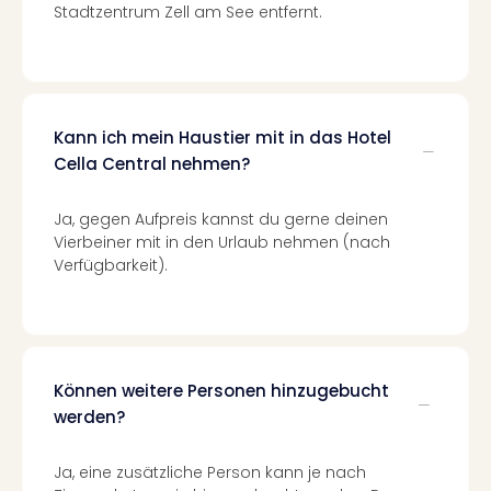
Stadtzentrum Zell am See entfernt.
Even
at
War
Bros.
Stud
Kann ich mein Haustier mit in das Hotel
Tour
Cella Central nehmen?
Lon
–
The
Ja, gegen Aufpreis kannst du gerne deinen
Mak
Vierbeiner mit in den Urlaub nehmen (nach
of
Verfügbarkeit).
Harr
Pott
Form
1
Die
Können weitere Personen hinzugebucht
Auss
werden?
Imme
Auss
Ja, eine zusätzliche Person kann je nach
alle