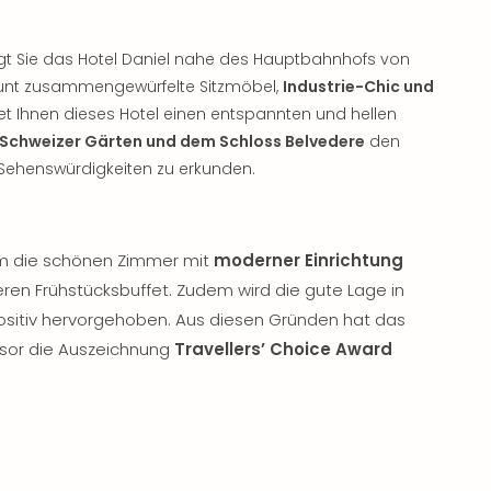
gt Sie das Hotel Daniel nahe des Hauptbahnhofs von
 bunt zusammengewürfelte Sitzmöbel,
Industrie-Chic und
tet Ihnen dieses Hotel einen entspannten und hellen
Schweizer Gärten und dem Schloss Belvedere
den
 Sehenswürdigkeiten zu erkunden.
em die schönen Zimmer mit
moderner Einrichtung
ren Frühstücksbuffet. Zudem wird die gute Lage in
sitiv hervorgehoben. Aus diesen Gründen hat das
visor die Auszeichnung
Travellers’ Choice Award