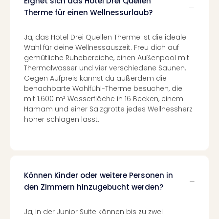
Eignet sich das Hotel Drei Quellen
Ang
Therme für einen Wellnessurlaub?
Spor
Skiu
Ja, das Hotel Drei Quellen Therme ist die ideale
in
Wahl für deine Wellnessauszeit. Freu dich auf
Deu
gemütliche Ruhebereiche, einen Außenpool mit
Skiu
Thermalwasser und vier verschiedene Saunen.
in
Gegen Aufpreis kannst du außerdem die
Öste
benachbarte Wohlfühl-Therme besuchen, die
Form
mit 1.600 m² Wasserfläche in 16 Becken, einem
1
Hamam und einer Salzgrotte jedes Wellnessherz
Reis
höher schlagen lässt.
Konz
Konz
Pitbu
Karo
G
Können Kinder oder weitere Personen in
Back
den Zimmern hinzugebucht werden?
Boy
Disn
in
Ja, in der Junior Suite können bis zu zwei