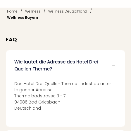
Mer
Ben
/
/
/
Home
Wellness
Wellness Deutschland
Mus
Wellness Bayern
Stut
Pors
Mus
FAQ
Auto
Wolf
BM
Mus
Wie lautet die Adresse des Hotel Drei
in
Quellen Therme?
Mün
Barb
Das Hotel Drei Quellen Therme findest du unter
Mus
folgender Adresse:
Tec
Thermalbadstrasse 3 - 7
Spey
94086 Bad Griesbach
alle
Deutschland
Ang
Auss
Ga