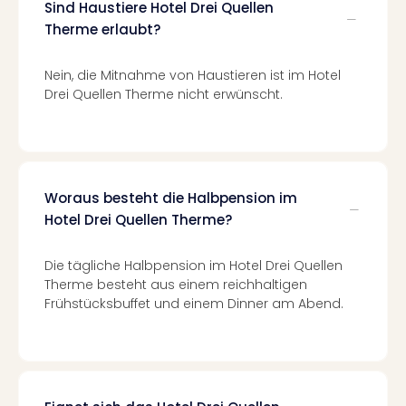
Sind Haustiere Hotel Drei Quellen
Even
Therme erlaubt?
at
War
Nein, die Mitnahme von Haustieren ist im Hotel
Bros.
Drei Quellen Therme nicht erwünscht.
Stud
Tour
Lon
–
The
Mak
Woraus besteht die Halbpension im
of
Hotel Drei Quellen Therme?
Harr
Pott
Die tägliche Halbpension im Hotel Drei Quellen
Form
Therme besteht aus einem reichhaltigen
1
Frühstücksbuffet und einem Dinner am Abend.
Die
Auss
Imme
Auss
alle