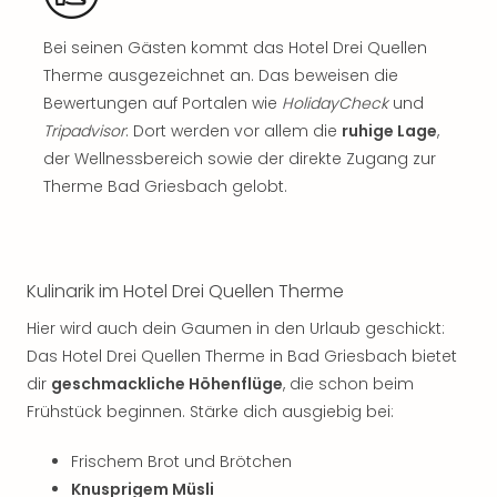
Sch
und
Bei seinen Gästen kommt das Hotel Drei Quellen
das
Biest
Therme ausgezeichnet an. Das beweisen die
Wie
Bewertungen auf Portalen wie
HolidayCheck
und
Mari
Tripadvisor
: Dort werden vor allem die
ruhige Lage
,
Ther
der Wellnessbereich sowie der direkte Zugang zur
Sta
Therme Bad Griesbach gelobt.
Ente
Das
Pha
der
Kulinarik im Hotel Drei Quellen Therme
Ope
Köln
Hier wird auch dein Gaumen in den Urlaub geschickt:
Tan
Das Hotel Drei Quellen Therme in Bad Griesbach bietet
der
dir
geschmackliche Höhenflüge
, die schon beim
Vam
Frühstück beginnen. Stärke dich ausgiebig bei:
alle
Ang
Frischem Brot und Brötchen
Sho
&
Knusprigem Müsli