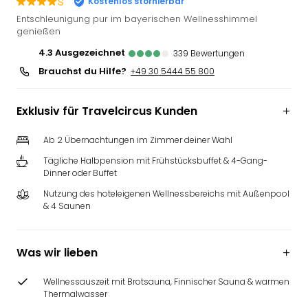
s
Kostenlos stornierbar
Slag
Entschleunigung pur im bayerischen Wellnesshimmel
Eftel
genießen
LEG
4.3
ausgezeichnet
339
Bewertungen
Deu
Brauchst du Hilfe?
+49 30 5444 55 800
Parc
Astér
Rast
Exklusiv für Travelcircus Kunden
Lan
Baye
Ab 2 Übernachtungen im Zimmer deiner Wahl
Park
Tägliche Halbpension mit Frühstücksbuffet & 4-Gang-
Plop
Dinner oder Buffet
Deu
(eh
Nutzung des hoteleigenen Wellnessbereichs mit Außenpool
& 4 Saunen
Holi
Park
Tivol
Was wir lieben
Kop
Futu
Wellnessauszeit mit Brotsauna, Finnischer Sauna & warmen
Bela
Thermalwasser
alle