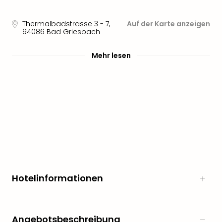
noc
meh
Thermalbadstrasse 3 - 7
,
Auf der Karte anzeigen
Frei
94086
Bad Griesbach
Frei
Eur
Mehr lesen
Frei
Deu
Frei
Nied
Frei
Öste
Frei
Fran
Musi
&
Sho
Hotelinformationen
Musi
Starl
Expr
Moul
Angebotsbeschreibung