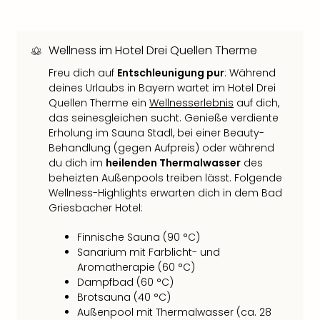
Qua
Com
Club
Wellness im Hotel Drei Quellen Therme
Pret
Wo
Freu dich auf
Entschleunigung pur
: Während
alle
deines Urlaubs in Bayern wartet im Hotel Drei
Ang
Quellen Therme ein
Wellnesserlebnis
auf dich,
TV
das seinesgleichen sucht. Genieße verdiente
Sho
Erholung im Sauna Stadl, bei einer Beauty-
ZDF
Behandlung (gegen Aufpreis) oder während
Fern
du dich im
heilenden Thermalwasser
des
in
beheizten Außenpools treiben lässt. Folgende
Wellness-Highlights erwarten dich in dem Bad
Main
Griesbacher Hotel:
Stef
Raa
Finnische Sauna (90 °C)
Sho
Sanarium mit Farblicht- und
alle
Aromatherapie (60 °C)
Ang
Dampfbad (60 °C)
Fest
Brotsauna (40 °C)
Dom
Außenpool mit Thermalwasser (ca. 28