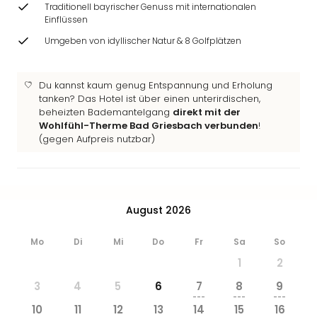
Ang
Traditionell bayrischer Genuss mit internationalen
Einflüssen
Wass
Trop
Umgeben von idyllischer Natur & 8 Golfplätzen
Isla
The
Erdi
Du kannst kaum genug Entspannung und Erholung
tanken? Das Hotel ist über einen unterirdischen,
Rula
beheizten Bademantelgang
direkt mit der
Bad
Wohlfühl-Therme Bad Griesbach verbunden
!
Sch
(gegen Aufpreis nutzbar)
aqu
The
Sins
alle
August 2026
Ang
Zoo
&
Mo
Di
Mi
Do
Fr
Sa
So
Safa
1
2
Erle
3
4
5
6
7
8
9
Zoo
---
---
---
Han
10
11
12
13
14
15
16