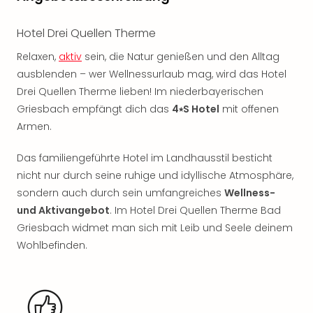
Rou
Das
Hotel Drei Quellen Therme
Musi
Köni
Relaxen,
aktiv
sein, die Natur genießen und den Alltag
der
ausblenden – wer Wellnessurlaub mag, wird das Hotel
Löw
Drei Quellen Therme lieben! Im niederbayerischen
Die
Griesbach empfängt dich das
4⭑S Hotel
mit offenen
Eisk
Armen.
Tarz
MJ
Das familiengeführte Hotel im Landhausstil besticht
–
Das
nicht nur durch seine ruhige und idyllische Atmosphäre,
Mich
sondern auch durch sein umfangreiches
Wellness-
Jac
und Aktivangebot
. Im Hotel Drei Quellen Therme Bad
Musi
Griesbach widmet man sich mit Leib und Seele deinem
Der
Wohlbefinden.
Teuf
träg
Pra
Die