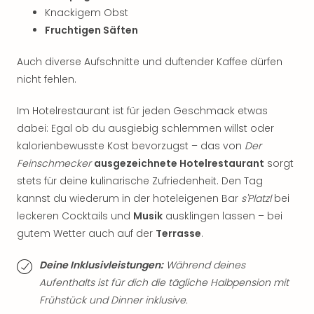
Thea
Knackigem Obst
ABB
Fruchtigen Säften
Voy
in
Auch diverse Aufschnitte und duftender Kaffee dürfen
Lon
nicht fehlen.
Harr
Pott
Im Hotelrestaurant ist für jeden Geschmack etwas
Thea
dabei: Egal ob du ausgiebig schlemmen willst oder
Lon
kalorienbewusste Kost bevorzugst – das von
Der
GOP
Feinschmecker
ausgezeichnete Hotelrestaurant
sorgt
Vari
Thea
stets für deine kulinarische Zufriedenheit. Den Tag
Frie
kannst du wiederum in der hoteleigenen Bar
s'Platzl
bei
Pala
leckeren Cocktails und
Musik
ausklingen lassen – bei
Berli
gutem Wetter auch auf der
Terrasse
.
Fest
Neu
Deine Inklusivleistungen:
Während deines
Fest
Aufenthalts ist für dich die tägliche Halbpension mit
Bad
Frühstück und Dinner inklusive.
Bad