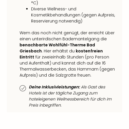
Fest
°C)
Stör
Diverse Wellness- und
Fest
Kosmetikbehandlungen (gegen Aufpreis,
Mus
Reservierung notwendig)
Fuld
Are
Wem das noch nicht genügt, der erreicht über
di
einen unterirdischen Bademantelgang die
Ver
benachbarte Wohlfühl-Therme Bad
alle
Griesbach
. Hier erhältst du
kostenfreien
Ang
Eintritt
für zweieinhalb Stunden (pro Person
Musi
und Aufenthalt) und kannst dich auf die 16
Thermalwasserbecken, das Hammam (gegen
Musi
Aufpreis) und die Salzgrotte freuen.
Ham
alle
Deine Inklusivleistungen:
Als Gast des
Ang
Hotels ist der tägliche Zugang zum
Kultu
hoteleigenen Wellnessbereich für dich im
&
Preis inbegriffen.
Spor
Mus
Tec
Sins