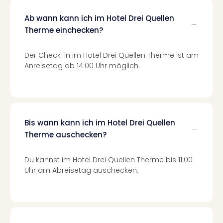
Of
Thro
Ab wann kann ich im Hotel Drei Quellen
Stud
Therme einchecken?
Tour
Swar
Der Check-In im Hotel Drei Quellen Therme ist am
Krist
Anreisetag ab 14:00 Uhr möglich.
Mini
Wun
Ham
War
Bros.
Bis wann kann ich im Hotel Drei Quellen
Stud
Tour
Therme auschecken?
Lon
–
Du kannst im Hotel Drei Quellen Therme bis 11:00
The
Uhr am Abreisetag auschecken.
Mak
of
Harr
Pott
An