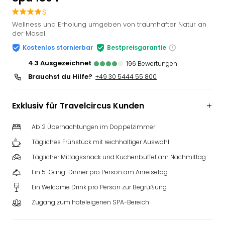
Slag
s
Eftel
Wellness und Erholung umgeben von traumhafter Natur an
LEG
der Mosel
Deu
Kostenlos stornierbar
Bestpreisgarantie
Parc
4.3
ausgezeichnet
196
Bewertungen
Astér
Rast
Brauchst du Hilfe?
+49 30 5444 55 800
Lan
Baye
Exklusiv für Travelcircus Kunden
Park
Plop
Ab 2 Übernachtungen im Doppelzimmer
Deu
(eh
Tägliches Frühstück mit reichhaltiger Auswahl
Holi
Täglicher Mittagssnack und Kuchenbuffet am Nachmittag
Park
Ein 5-Gang-Dinner pro Person am Anreisetag
Tivol
Kop
Ein Welcome Drink pro Person zur Begrüßung
Futu
Zugang zum hoteleigenen SPA-Bereich
Bela
alle