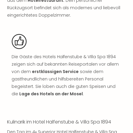
aus dem
Hotelrestaurant
. Dein persönlicher
Sch
und
Rückzugsort befindet sich als modernes und liebevoll
das
eingerichtetes Doppelzimmer.
Biest
Wie
Mari
Ther
Sta
Ente
Die Gäste des Hotels Halfenstube & VIlla Spa 1894
Das
zeigen sich auf bekannten Reiseportalen vor allem
Pha
von dem
erstklassigen Service
sowie dem
der
Ope
gastfreundlichen und hilfsbereiten Personal
Köln
begeistert. Sie loben auch die guten Speisen und
Tan
die
Lage des Hotels an der Mosel
.
der
Vam
alle
Ang
Kulinarik im Hotel Halfenstube & Villa Spa 1894
Sho
&
Den Tag im 4⭑ Superior Hotel Halfenstube & Villa Spa