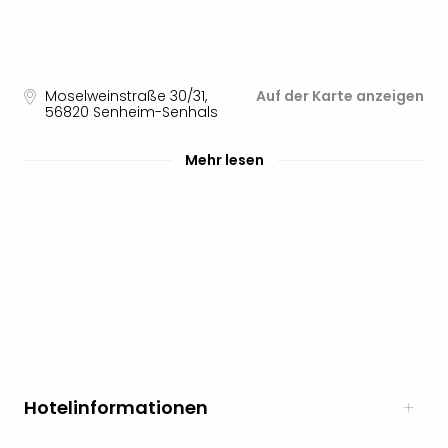
noc
meh
Frei
Frei
Moselweinstraße 30/31
,
Auf der Karte anzeigen
Eur
56820
Senheim-Senhals
Frei
Deu
Mehr lesen
Frei
Nied
Frei
Öste
Frei
Fran
Musi
&
Sho
Musi
Starl
Hotelinformationen
Expr
Moul