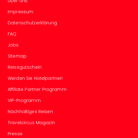
The
Über uns
Sins
Impressum
Bad
Sch
Datenschutzerklärung
Tau
FAQ
The
The
Jobs
Eusk
Caro
Sitemap
The
Reisegutschein
Aqu
Prag
Werden Sie Hotelpartner!
Bali
The
Affiliate Partner Programm
The
VIP-Programm
Bad
Wöri
Nachhaltiges Reisen
Rula
Eur
Travelcircus Magazin
Karl
Presse
alle