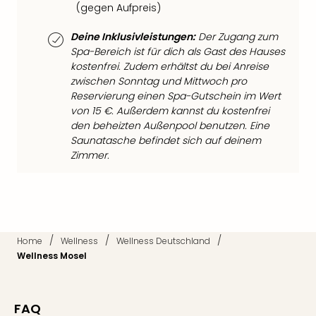
(gegen Aufpreis)
Mer
Ben
Deine Inklusivleistungen:
Der Zugang zum
Mus
Spa-Bereich ist für dich als Gast des Hauses
Stut
kostenfrei. Zudem erhältst du bei Anreise
Pors
zwischen Sonntag und Mittwoch pro
Mus
Reservierung einen Spa-Gutschein im Wert
Auto
von 15 €. Außerdem kannst du kostenfrei
Wolf
den beheizten Außenpool benutzen. Eine
BM
Saunatasche befindet sich auf deinem
Mus
Zimmer.
in
Mün
Barb
Mus
Tec
/
/
/
Home
Wellness
Wellness Deutschland
Spey
Wellness Mosel
alle
Ang
Auss
Ga
FAQ