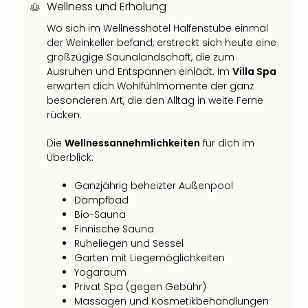
Fest
Wellness und Erholung
Stör
Wo sich im Wellnesshotel Halfenstube einmal
Fest
der Weinkeller befand, erstreckt sich heute eine
Mus
großzügige Saunalandschaft, die zum
Fuld
Ausruhen und Entspannen einlädt. Im
Villa Spa
Are
erwarten dich Wohlfühlmomente der ganz
di
besonderen Art, die den Alltag in weite Ferne
Ver
rücken.
alle
Ang
Die
Wellnessannehmlichkeiten
für dich im
Musi
Überblick:
Musi
Ham
Ganzjährig beheizter Außenpool
alle
Dampfbad
Ang
Bio-Sauna
Kultu
Finnische Sauna
&
Ruheliegen und Sessel
Spor
Garten mit Liegemöglichkeiten
Mus
Yogaraum
Privat Spa (gegen Gebühr)
Tec
Massagen und Kosmetikbehandlungen
Sins