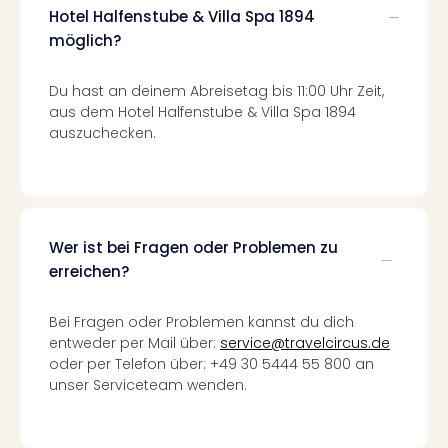
Ang
Hotel Halfenstube & Villa Spa 1894
Spor
möglich?
Skiu
in
Du hast an deinem Abreisetag bis 11:00 Uhr Zeit,
Deu
aus dem Hotel Halfenstube & Villa Spa 1894
Skiu
auszuchecken.
in
Öste
Form
1
Reis
Wer ist bei Fragen oder Problemen zu
Konz
erreichen?
Konz
Pitbu
Karo
Bei Fragen oder Problemen kannst du dich
G
entweder per Mail über:
service@travelcircus.de
Back
oder per Telefon über: +49 30 5444 55 800 an
unser Serviceteam wenden.
Boy
Disn
in