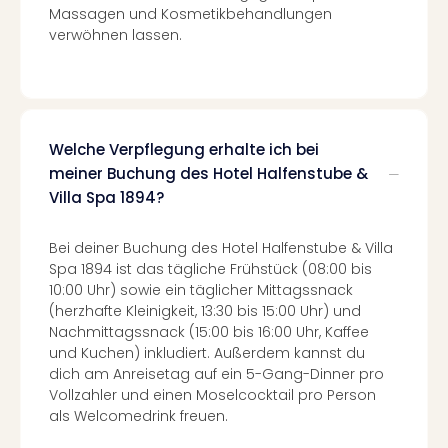
Massagen und Kosmetikbehandlungen
in
verwöhnen lassen.
Köln
Konz
in
Düss
Well
Welche Verpflegung erhalte ich bei
Well
Deu
meiner Buchung des Hotel Halfenstube &
Allg
Villa Spa 1894?
Baye
Wal
Bei deiner Buchung des Hotel Halfenstube & Villa
Baye
Spa 1894 ist das tägliche Frühstück (08:00 bis
Bod
10:00 Uhr) sowie ein täglicher Mittagssnack
Harz
(herzhafte Kleinigkeit, 13:30 bis 15:00 Uhr) und
Nor
Nachmittagssnack (15:00 bis 16:00 Uhr, Kaffee
NRW
und Kuchen) inkludiert. Außerdem kannst du
Ost
dich am Anreisetag auf ein 5-Gang-Dinner pro
Sch
Vollzahler und einen Moselcocktail pro Person
alle
als Welcomedrink freuen.
Ang