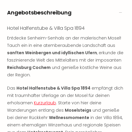
Rou
Das
Angebotsbeschreibung
Musi
Köni
Hotel Halfenstube & Villa Spa 1894
der
Löw
Entdecke Senheim-Senhals an der malerischen Mosel!
Die
Tauch ein in eine atemberaubende Landschaft aus
Eisk
sanften Weinbergen und idyllischen Ufern
, erkunde die
Tarz
faszinierende Welt des Mittelalters mit der imposanten
MJ
Reichsburg Cochem
und genieße köstliche Weine aus
–
Das
der Region.
Mich
Jac
Das
Hotel Halfenstube & Villa Spa 1894
empfängt dich
Musi
mit traumhafter Uferlage an der Mosel für deinen
Der
erholsamen
Kurzurlaub
. Starte von hier deine
Teuf
Wanderungen entlang des
Moselsteigs
und genieße
träg
bei deiner Rückkehr
Wellnessmomente
in der Villa 1894,
Pra
einem ehemaligen Winzerhaus und regionale Speisen
Die