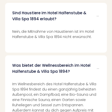
Con
Schl
Sch
Sind Haustiere im Hotel Halfenstube &
Konz
Villa Spa 1894 erlaubt?
alle
Ang
Nein, die Mitnahme von Haustieren ist im Hotel
Fest
Halfenstube & Villa Spa 1894 nicht erwünscht.
Glüc
Insel
Mer
Lun
Black
Was bietet der Wellnessbereich im Hotel
Festi
Halfenstube & Villa Spa 1894?
Nibiri
Festi
Ikar
Im Wellnesbereich des Hotel Halfenstube & Villa
Festi
Spa 1894 findest du einen ganzjährig beheizten
alle
Außenpool, ein Dampfbad, eine Bio-Sauna und
eine Finnische Sauna, einen Garten sowie
Ang
Ruheliegen und Sessel zum Entspannen.
Loca
Außerdem kannst du dich gegen Aufpreis mit
Konz