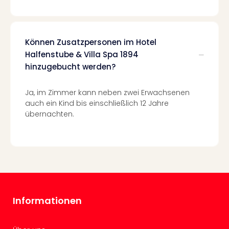
Well
Eur
Deu
Itali
Können Zusatzpersonen im Hotel
Nied
Halfenstube & Villa Spa 1894
Öste
hinzugebucht werden?
Pole
Südt
Ja, im Zimmer kann neben zwei Erwachsenen
Mar
auch ein Kind bis einschließlich 12 Jahre
Karl
übernachten.
alle
Ang
The
The
Erdi
Trop
Isla
The
Informationen
Bad
Wöri