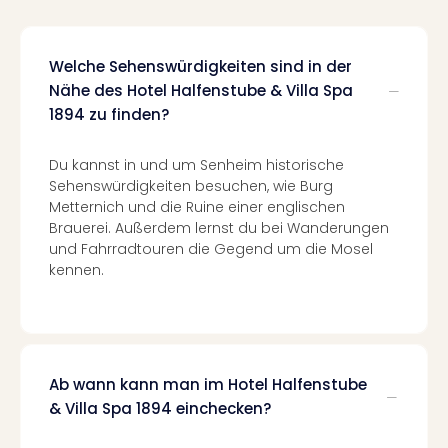
Of
Thro
Stud
Welche Sehenswürdigkeiten sind in der
Tour
Nähe des Hotel Halfenstube & Villa Spa
Swar
1894 zu finden?
Krist
Mini
Wun
Du kannst in und um Senheim historische
Ham
Sehenswürdigkeiten besuchen, wie Burg
War
Metternich und die Ruine einer englischen
Bros.
Brauerei. Außerdem lernst du bei Wanderungen
Stud
und Fahrradtouren die Gegend um die Mosel
Tour
kennen.
Lon
–
The
Mak
of
Ab wann kann man im Hotel Halfenstube
Harr
& Villa Spa 1894 einchecken?
Pott
An