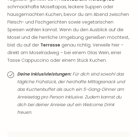
Qua
schmackhafte Moseltapas, leckere Suppen oder
Com
hausgemachten Kuchen, bevor du am Abend zwischen
Club
Fleisch- und Fischgerichten sowie vegetarischen
Pret
Wo
Speisen wählen kannst. Wenn du den Ausblick auf die
alle
Mosel und die herrliche Umgebung genießen möchtest,
Ang
bist du auf der
Terrasse
genau richtig. Verweile hier –
TV
direkt am Moselradweg – bei einem Glas Wein, einer
Sho
Tasse Cappuccino oder einem Stück Kuchen.
ZDF
Fern
Deine Inklusivleistungen:
Für dich sind sowohl das
in
tägliche Frühstück, der herzhafte Mittagssnack und
Main
das Kuchenbuffet als auch ein 5-Gang-Dinner am
Stef
Raa
Anreisetag pro Person inklusive. Zudem kannst du
Sho
dich bei deiner Anreise auf ein Welcome Drink
alle
freuen.
Ang
Fest
Dom