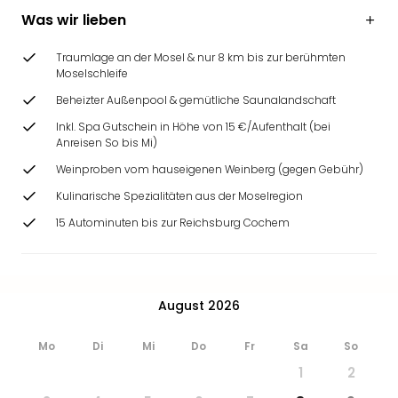
Ang
Was wir lieben
Wass
Trop
Traumlage an der Mosel & nur 8 km bis zur berühmten
Isla
Moselschleife
The
Beheizter Außenpool & gemütliche Saunalandschaft
Erdi
Rula
Inkl. Spa Gutschein in Höhe von 15 €/Aufenthalt (bei
Anreisen So bis Mi)
Bad
Sch
Weinproben vom hauseigenen Weinberg (gegen Gebühr)
aqu
Kulinarische Spezialitäten aus der Moselregion
The
15 Autominuten bis zur Reichsburg Cochem
Sins
alle
Ang
Zoo
&
August 2026
Safa
Erle
Mo
Di
Mi
Do
Fr
Sa
So
Zoo
1
2
Han