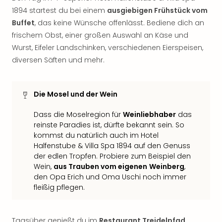
Thea
1894 startest du bei einem
ausgiebigen Frühstück vom
ABB
Buffet
, das keine Wünsche offenlässt. Bediene dich an
Voy
frischem Obst, einer großen Auswahl an Käse und
in
Wurst, Eifeler Landschinken, verschiedenen Eierspeisen,
Lon
diversen Säften und mehr.
Harr
Pott
Thea
Die Mosel und der Wein
Lon
GOP
Dass die Moselregion für
Weinliebhaber
das
Vari
reinste Paradies ist, dürfte bekannt sein. So
Thea
kommst du natürlich auch im Hotel
Frie
Halfenstube & Villa Spa 1894 auf den Genuss
Pala
der edlen Tropfen. Probiere zum Beispiel den
Berli
Wein,
aus Trauben vom eigenen
Weinberg
,
Fest
den Opa Erich und Oma Uschi noch immer
Neu
fleißig pflegen.
Fest
Bad
Bad
Tagsüber genießt du im
Restaurant Treidelpfad