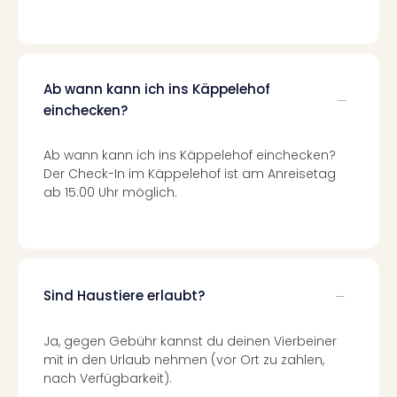
Even
at
War
Bros.
Ab wann kann ich ins Käppelehof
Stud
einchecken?
Tour
Lon
–
Ab wann kann ich ins Käppelehof einchecken?
The
Der Check-In im Käppelehof ist am Anreisetag
Mak
ab 15:00 Uhr möglich.
of
Harr
Pott
Form
1
Sind Haustiere erlaubt?
Die
Auss
Ja, gegen Gebühr kannst du deinen Vierbeiner
Imme
mit in den Urlaub nehmen (vor Ort zu zahlen,
Auss
nach Verfügbarkeit).
alle