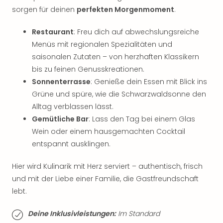
Qua
sorgen für deinen
perfekten Morgenmoment
.
Com
Club
Restaurant
: Freu dich auf abwechslungsreiche
Pret
Menüs mit regionalen Spezialitäten und
Wo
saisonalen Zutaten – von herzhaften Klassikern
alle
Ang
bis zu feinen Genusskreationen.
TV
Sonnenterrasse
: Genieße dein Essen mit Blick ins
Sho
Grüne und spüre, wie die Schwarzwaldsonne den
ZDF
Alltag verblassen lässt.
Fern
Gemütliche Bar
: Lass den Tag bei einem Glas
in
Wein oder einem hausgemachten Cocktail
Main
entspannt ausklingen.
Stef
Raa
Hier wird Kulinarik mit Herz serviert – authentisch, frisch
Sho
alle
und mit der Liebe einer Familie, die Gastfreundschaft
Ang
lebt.
Fest
Dom
Deine Inklusivleistungen:
Im Standard