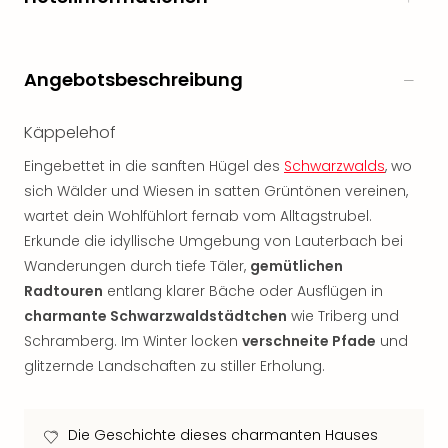
Rou
Das
Musi
Köni
Angebotsbeschreibung
der
Löw
Käppelehof
Die
Eisk
Eingebettet in die sanften Hügel des
Schwarzwalds
, wo
Tarz
sich Wälder und Wiesen in satten Grüntönen vereinen,
MJ
wartet dein Wohlfühlort fernab vom Alltagstrubel.
–
Erkunde die idyllische Umgebung von Lauterbach bei
Das
Wanderungen durch tiefe Täler,
gemütlichen
Mich
Radtouren
entlang klarer Bäche oder Ausflügen in
Jac
charmante Schwarzwaldstädtchen
wie Triberg und
Musi
Der
Schramberg. Im Winter locken
verschneite Pfade
und
Teuf
glitzernde Landschaften zu stiller Erholung.
träg
Pra
Die
Die Geschichte dieses charmanten Hauses