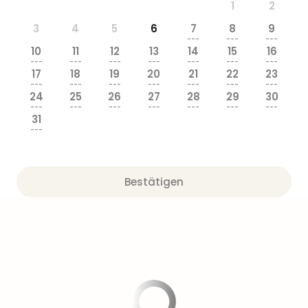
Sere
1
2
Park
3
4
5
6
7
8
9
Allw
---
---
---
Müns
10
11
12
13
14
15
16
Zoo
---
---
---
---
---
---
---
17
18
19
20
21
22
23
Leip
---
---
---
---
---
---
---
Safa
24
25
26
27
28
29
30
Beek
---
---
---
---
---
---
---
31
Ber
---
ZOO
Erle
Gels
Bestätigen
Welt
Wal
Nau
Aqu
Zool
Gar
Berli
alle
Ang