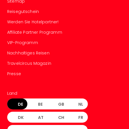
The
Sitemap
Sins
Reisegutschein
Bad
Sch
Werden Sie Hotelpartner!
Tau
The
Affiliate Partner Programm
The
VIP-Programm
Eusk
Caro
Nachhaltiges Reisen
The
Travelcircus Magazin
Aqu
Prag
Presse
Bali
The
The
Land
Bad
Wöri
DE
BE
GB
NL
Rula
Eur
DK
AT
CH
FR
Karl
alle