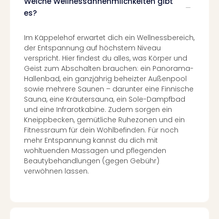
Welche Wellnessannehmlichkeiten gibt
Con
Schl
es?
Sch
Konz
Im Käppelehof erwartet dich ein Wellnessbereich,
alle
der Entspannung auf höchstem Niveau
Ang
verspricht. Hier findest du alles, was Körper und
Fest
Geist zum Abschalten brauchen: ein Panorama-
Glüc
Hallenbad, ein ganzjährig beheizter Außenpool
Insel
sowie mehrere Saunen – darunter eine Finnische
Mer
Sauna, eine Kräutersauna, ein Sole-Dampfbad
Lun
und eine Infrarotkabine. Zudem sorgen ein
Black
Kneippbecken, gemütliche Ruhezonen und ein
Fitnessraum für dein Wohlbefinden. Für noch
Festi
mehr Entspannung kannst du dich mit
Nibiri
wohltuenden Massagen und pflegenden
Festi
Beautybehandlungen (gegen Gebühr)
Ikar
verwöhnen lassen.
Festi
alle
Ang
Loca
Konz