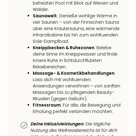
beheizten Pool mit Blick auf Wiesen und
Mer
Wälder.
Ben
Saunawelt
: Genieße wohlige Wärme in
Mus
vier Saunen – von der Finnischen Sauna
Stut
über eine Kräutersauna, eine wärmende
Pors
Infrarotkabine bis hin zum wohltuenden
Mus
Sole-Dampfbad.
Auto
Kneippbecken & Ruhezonen
: Belebe
Wolf
deine Sinne im Kneippwasser und finde
BM
innere Ruhe in lichtdurchfluteten
Mus
Relaxbereichen.
in
Massage- & Kosmetikbehandlungen
:
Mün
Lass dich mit wohltuenden
Barb
Anwendungen verwöhnen – von sanften
Mus
Massagen bis zu pflegenden Beauty-
Tec
Ritualen (gegen Gebühr).
Spey
Fitnessraum
: Für alle, die Bewegung und
alle
Erholung perfekt verbinden möchten.
Ang
Deine Inklusivleistungen:
Die tägliche
Auss
Nutzung des Wellnessbereichs ist für dich
Ga