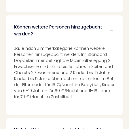
Ang
Spor
Skiu
in
Können weitere Personen hinzugebucht
Deu
werden?
Skiu
in
Öste
Ja, je nach Zimmerkategorie können weitere
Form
Personen hinzugebucht werden. Im Standard
1
Doppelzimmer beträgt die Maximalbelegung 2
Reis
Erwachsene und 1 Kind bis 15 Jahre, in Suiten und
Chalets 2 Erwachsene und 2 Kinder bis 15 Jahre.
Konz
Kinder bis 5 Jahre übernachten kostenlos im Bett
Konz
der Eltern oder für 15 €/Nacht im Babybett, Kinder
Pitbu
von 6–10 Jahren für 50 €/Nacht und 11–15 Jahre
Karo
für 70 €/Nacht im Zustellbett.
G
Back
Boy
Disn
in