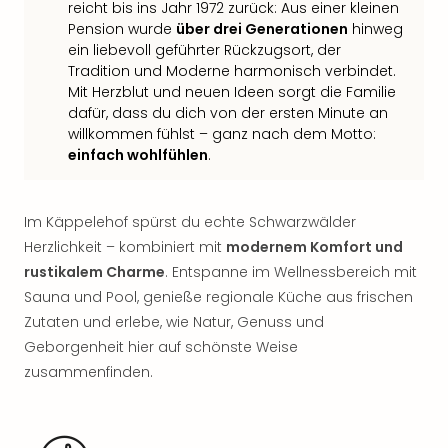
Sch
reicht bis ins Jahr 1972 zurück: Aus einer kleinen
und
Pension wurde
über drei Generationen
hinweg
das
ein liebevoll geführter Rückzugsort, der
Biest
Tradition und Moderne harmonisch verbindet.
Wie
Mit Herzblut und neuen Ideen sorgt die Familie
Mari
dafür, dass du dich von der ersten Minute an
Ther
willkommen fühlst – ganz nach dem Motto:
Sta
einfach wohlfühlen
.
Ente
Das
Pha
Im Käppelehof spürst du echte Schwarzwälder
der
Herzlichkeit – kombiniert mit
modernem Komfort und
Ope
rustikalem Charme
. Entspanne im Wellnessbereich mit
Köln
Sauna und Pool, genieße regionale Küche aus frischen
Tan
Zutaten und erlebe, wie Natur, Genuss und
der
Geborgenheit hier auf schönste Weise
Vam
zusammenfinden.
alle
Ang
Sho
&