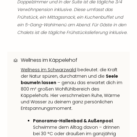
Fest
Doppelzimmer und in der Suite ist die tägliche 3⁄4
Stör
Verwöhnpension inklusive. Diese umfasst das
Fest
Frühstück, ein Mittagssnack, ein Kuchenbuffet und
Mus
ein 5-Gang-Wahlmenü am Abend. Für Gäste in den
Fuld
Chalets ist die tägliche Frühstückslieferung inklusive.
Are
di
Ver
alle
Wellness im Käppelehof
Ang
Musi
Wellness im Schwarzwald
bedeutet: die Kraft
Musi
der Natur spüren, durchatmen und die
Seele
Ham
baumeln lassen
– genau das erwartet dich im
alle
800 m² großen Wohlfühlbereich des
Ang
Käppelehofs. Hier verschmelzen Ruhe, Wärme
Kultu
und Wasser zu deinem ganz persönlichen
&
Entspannungsmoment.
Spor
Mus
Panorama-Hallenbad & Außenpool
:
Schwimme dem Alltag davon – drinnen
Tec
bei 30 °C oder draußen im ganzjährig
Sins