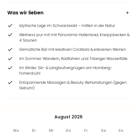
Ang
Wass
Was wir lieben
Trop
Isla
Idyllische Lage im Schwarzwald – mitten in der Natur
The
Wellness pur mit mit Panorama-Hallenbad, Kneippbecken &
Erdi
4 Saunen
Rula
Gemütliche Bar mit kreativen Cocktails & erlesenen Weinen
Bad
Sch
Im Sommer: Wandern, Radfahren und Triberger Wasserfälle
aqu
Im Winter: Ski- & Langlaufvergnügen am Hornberg-
The
Fohrenbühl
Sins
Entspannende Massagen & Beauty-Behandlungen (gegen
alle
Gebühr)
Ang
Zoo
&
Safa
August 2026
Erle
Zoo
Mo
Di
Mi
Do
Fr
Sa
So
Han