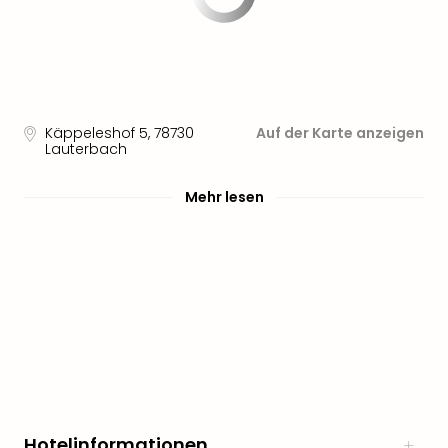
noc
meh
Frei
Frei
Eur
Frei
Käppeleshof 5
,
78730
Auf der Karte anzeigen
Deu
Lauterbach
Frei
Nied
Mehr lesen
Frei
Öste
Frei
Fran
Musi
&
Sho
Musi
Starl
Expr
Moul
Hotelinformationen