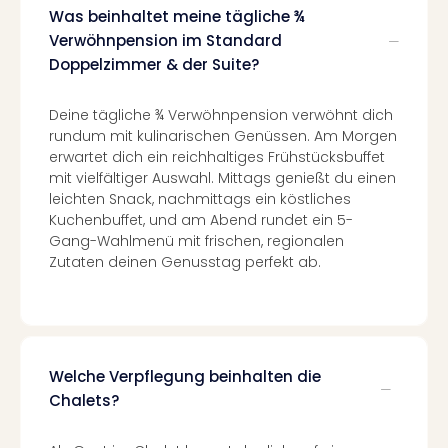
Was beinhaltet meine tägliche ¾
in
Köln
Verwöhnpension im Standard
Konz
Doppelzimmer & der Suite?
in
Düss
Deine tägliche ¾ Verwöhnpension verwöhnt dich
Well
rundum mit kulinarischen Genüssen. Am Morgen
Well
erwartet dich ein reichhaltiges Frühstücksbuffet
Deu
mit vielfältiger Auswahl. Mittags genießt du einen
Allg
leichten Snack, nachmittags ein köstliches
Baye
Kuchenbuffet, und am Abend rundet ein 5-
Wal
Gang-Wahlmenü mit frischen, regionalen
Baye
Zutaten deinen Genusstag perfekt ab.
Bod
Harz
Nor
NRW
Ost
Welche Verpflegung beinhalten die
Sch
Chalets?
alle
Ang