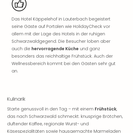
Thea
ABB
Voy
Das Hotel Käppelehof in Lauterbach begeistert
in
seine Gäste auf Portalen wie HolidayCheck vor
Lon
allem mit der Lage des Hotels in der ruhigen
Harr
Schwarzwaldgegend. Die Besucher loben aber
Pott
auch die
hervorragende Küche
und ganz
Thea
besonders das reichhaltige Frühstück. Auch der
Lon
GOP
Wellnessbereich kommt bei den Gästen sehr gut
Vari
an.
Thea
Frie
Pala
Berli
Kulinarik
Fest
Neu
Starte genussvoll in den Tag – mit einem
Frühstück
,
Fest
das nach Schwarzwald schmeckt: knusprige Brötchen,
Bad
duftender Kaffee, regionale Wurst- und
Bad
Käsespezialitäten sowie hausgemachte Marmeladen