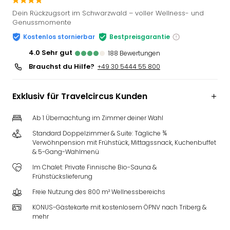
Slag
Dein Rückzugsort im Schwarzwald – voller Wellness- und
Eftel
Genussmomente
LEG
Kostenlos stornierbar
Bestpreisgarantie
Deu
4.0
sehr gut
188
Bewertungen
Parc
Astér
Brauchst du Hilfe?
+49 30 5444 55 800
Rast
Lan
Exklusiv für Travelcircus Kunden
Baye
Park
Ab 1 Übernachtung im Zimmer deiner Wahl
Plop
Deu
Standard Doppelzimmer & Suite: Tägliche ¾
Verwöhnpension mit Frühstück, Mittagssnack, Kuchenbuffet
(eh
& 5-Gang-Wahlmenü
Holi
Park
Im Chalet: Private Finnische Bio-Sauna &
Frühstückslieferung
Tivol
Kop
Freie Nutzung des 800 m² Wellnessbereichs
Futu
KONUS-Gästekarte mit kostenlosem ÖPNV nach Triberg &
Bela
mehr
alle