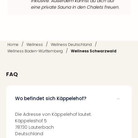
inklusive. Außerdem kannst du dich auf
Of
eine private Sauna in den Chalets freuen.
Thro
Stud
Tour
Swar
Krist
Mini
/
/
/
Home
Wellness
Wellness Deutschland
Wun
/
Wellness Baden-Württemberg
Wellness Schwarzwald
Ham
War
Bros.
FAQ
Stud
Tour
Lon
–
Wo befindet sich Käppelehof?
The
Mak
Die Adresse von Käppelehof lautet:
of
Käppeleshof 5
Harr
78730 Lauterbach
Pott
Deutschland
An