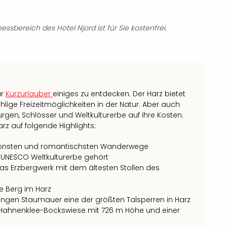
sbereich des Hotel Njord ist für Sie kostenfrei.
ür
Kurzurlauber
einiges zu entdecken. Der Harz bietet
lige Freizeitmöglichkeiten in der Natur. Aber auch
gen, Schlösser und Weltkulturerbe auf ihre Kosten.
rz auf folgende Highlights:
hönsten und romantischsten Wanderwege
m UNESCO Weltkulturerbe gehört
s Erzbergwerk mit dem ältesten Stollen des
e Berg im Harz
angen Staumauer eine der größten Talsperren in Harz
Hahnenklee-Bockswiese mit 726 m Höhe und einer