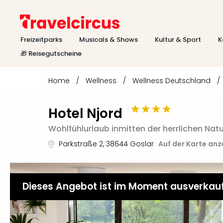
Freizeitparks
Musicals & Shows
Kultur & Sport
K
🎁 Reisegutscheine
Home
/
Wellness
/
Wellness Deutschland
/
Hotel Njord
Wohlfühlurlaub inmitten der herrlichen Nat
Parkstraße 2
,
38644
Goslar
Auf der Karte anz
Dieses Angebot ist im Moment ausverkau