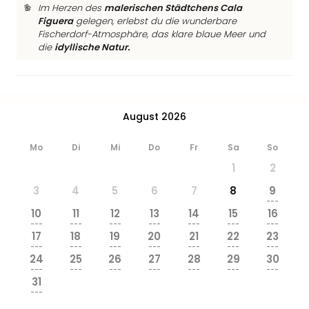
Ang
Im Herzen des
malerischen Städtchens Cala
Figuera
gelegen, erlebst du die wunderbare
Wass
Fischerdorf-Atmosphäre, das klare blaue Meer und
Trop
die
idyllische Natur.
Isla
The
Erdi
Rula
Bad
August 2026
Sch
aqu
Mo
Di
Mi
Do
Fr
Sa
So
The
1
2
Sins
alle
3
4
5
6
7
8
9
---
Ang
10
11
12
13
14
15
16
Zoo
---
---
---
---
---
---
---
&
17
18
19
20
21
22
23
---
---
---
---
---
---
---
Safa
24
25
26
27
28
29
30
Erle
---
---
---
---
---
---
---
Zoo
31
---
Han