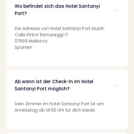
Fest
Wo befindet sich das Hotel Santanyi
Stör
Fest
Port?
Mus
Fuld
Die Adresse von Hotel Santanyi Port lautet:
Are
Calle Pintor Bernareggi 17
di
07659 Mallorca
Ver
Spanien
alle
Ang
Musi
Musi
Ham
Ab wann ist der Check-In im Hotel
alle
Santanyi Port möglich?
Ang
Kultu
Dein Zimmer im Hotel Santanyi Port ist am
&
Anreisetag ab 14:00 Uhr für dich bereit.
Spor
Mus
Tec
Sins