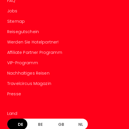
FAQ
Con
Schl
Jobs
Sch
Konz
Sitemap
alle
Reisegutschein
Ang
Fest
Werden Sie Hotelpartner!
Glüc
Insel
Affiliate Partner Programm
Mer
VIP-Programm
Lun
Black
Nachhaltiges Reisen
Festi
Nibiri
Travelcircus Magazin
Festi
Presse
Ikar
Festi
alle
Land
Ang
Loca
DE
BE
GB
NL
Konz