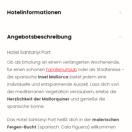
noc
meh
Hotelinformationen
Frei
Frei
Eur
Angebotsbeschreibung
Frei
Deu
Frei
Hotel Santanyi Port
Nied
Ob als Erholung an einem verlängerten Wochenende,
Frei
für einen schönen
Familienurlaub
oder als Städtereise –
Öste
Frei
die spanische
Insel Mallorca
bietet jedem eine
Fran
individuelle und entspannende Auszeit. Lass dich von
Musi
der mediterranen Vegetation verzaubern, erlebe die
&
Herzlichkeit der Mallorquiner
und genieße die
Sho
spanische Sonne.
Musi
Starl
Das Hotel Santanyi Port heißt dich in der
malerischen
Expr
Feigen-Bucht
(spanisch: Cala Figuera) willkommen
Moul