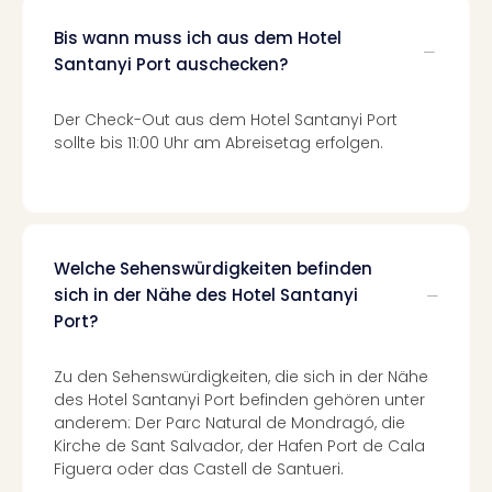
Mer
Bis wann muss ich aus dem Hotel
Ben
Mus
Santanyi Port auschecken?
Stut
Pors
Der Check-Out aus dem Hotel Santanyi Port
Mus
sollte bis 11:00 Uhr am Abreisetag erfolgen.
Auto
Wolf
BM
Mus
in
Welche Sehenswürdigkeiten befinden
Mün
sich in der Nähe des Hotel Santanyi
Barb
Port?
Mus
Tec
Spey
Zu den Sehenswürdigkeiten, die sich in der Nähe
des Hotel Santanyi Port befinden gehören unter
alle
anderem: Der Parc Natural de Mondragó, die
Ang
Kirche de Sant Salvador, der Hafen Port de Cala
Auss
Figuera oder das Castell de Santueri.
Ga