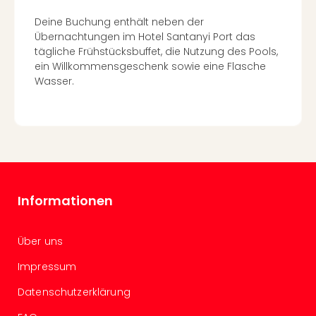
Ang
Deine Buchung enthält neben der
Spor
Übernachtungen im Hotel Santanyi Port das
Skiu
tägliche Frühstücksbuffet, die Nutzung des Pools,
in
ein Willkommensgeschenk sowie eine Flasche
Deu
Wasser.
Skiu
in
Öste
Form
1
Reis
Konz
Konz
Informationen
Pitbu
Karo
G
Über uns
Back
Impressum
Boy
Disn
Datenschutzerklärung
in