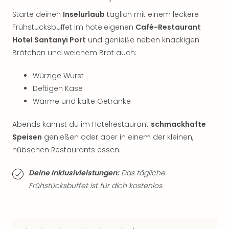
Sch
und
Starte deinen
Inselurlaub
täglich mit einem leckere
das
Frühstücksbuffet im hoteleigenen
Café-Restaurant
Biest
Hotel Santanyi Port
und genieße neben knackigen
Wie
Brötchen und weichem Brot auch:
Mari
Ther
Würzige Wurst
Sta
Deftigen Käse
Ente
Warme und kalte Getränke
Das
Pha
der
Abends kannst du im Hotelrestaurant
schmackhafte
Ope
Speisen
genießen oder aber in einem der kleinen,
Köln
hübschen Restaurants essen.
Tan
der
Deine Inklusivleistungen:
Das tägliche
Vam
Frühstücksbuffet ist für dich kostenlos.
alle
Ang
Sho
&