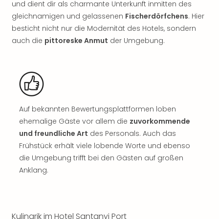
und dient dir als charmante Unterkunft inmitten des
Rou
Das
gleichnamigen und gelassenen
Fischerdörfchens
. Hier
Musi
besticht nicht nur die Modernität des Hotels, sondern
Köni
auch die
pittoreske Anmut
der Umgebung.
der
Löw
Die
Eisk
Tarz
MJ
Auf bekannten Bewertungsplattformen loben
–
ehemalige Gäste vor allem die
zuvorkommende
Das
Mich
und freundliche Art
des Personals. Auch das
Jac
Frühstück erhält viele lobende Worte und ebenso
Musi
die Umgebung trifft bei den Gästen auf großen
Der
Anklang.
Teuf
träg
Pra
Die
Kulinarik im Hotel Santanyi Port