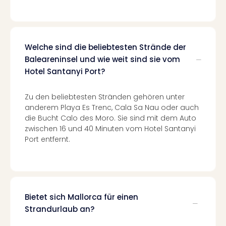
Of
Thro
Stud
Tour
Swar
Welche sind die beliebtesten Strände der
Krist
Baleareninsel und wie weit sind sie vom
Mini
Hotel Santanyi Port?
Wun
Ham
Zu den beliebtesten Stränden gehören unter
War
anderem Playa Es Trenc, Cala Sa Nau oder auch
Bros.
die Bucht Calo des Moro. Sie sind mit dem Auto
Stud
zwischen 16 und 40 Minuten vom Hotel Santanyi
Tour
Port entfernt.
Lon
–
The
Mak
of
Bietet sich Mallorca für einen
Harr
Strandurlaub an?
Pott
An