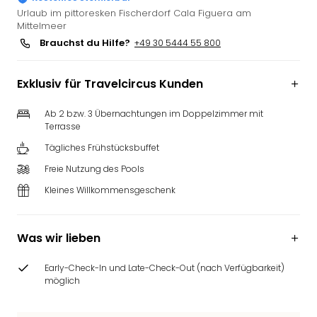
Slag
Urlaub im pittoresken Fischerdorf Cala Figuera am
Mittelmeer
Eftel
Brauchst du Hilfe?
+49 30 5444 55 800
LEG
Deu
Parc
Exklusiv für Travelcircus Kunden
Astér
Rast
Ab 2 bzw. 3 Übernachtungen im Doppelzimmer mit
Lan
Terrasse
Baye
Tägliches Frühstücksbuffet
Park
Plop
Freie Nutzung des Pools
Deu
Kleines Willkommensgeschenk
(eh
Holi
Park
Was wir lieben
Tivol
Kop
Early-Check-In und Late-Check-Out (nach Verfügbarkeit)
Futu
möglich
Bela
alle