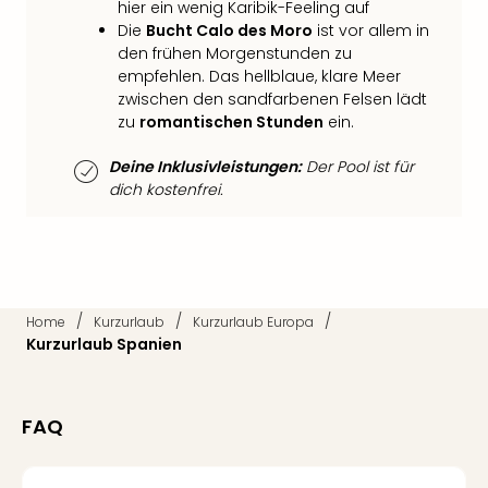
Qua
hier ein wenig Karibik-Feeling auf
Die
Bucht Calo des Moro
ist vor allem in
Com
den frühen Morgenstunden zu
Club
empfehlen. Das hellblaue, klare Meer
Pret
zwischen den sandfarbenen Felsen lädt
Wo
zu
romantischen Stunden
ein.
alle
Ang
Deine Inklusivleistungen:
Der Pool ist für
TV
dich kostenfrei.
Sho
ZDF
Fern
in
Main
Stef
/
/
/
Home
Kurzurlaub
Kurzurlaub Europa
Raa
Kurzurlaub Spanien
Sho
alle
Ang
FAQ
Fest
Dom