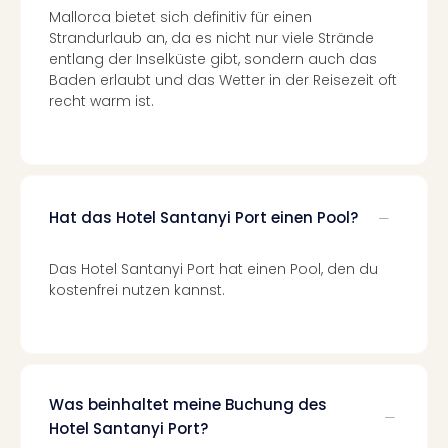
Mallorca bietet sich definitiv für einen
Even
Strandurlaub an, da es nicht nur viele Strände
at
entlang der Inselküste gibt, sondern auch das
War
Baden erlaubt und das Wetter in der Reisezeit oft
Bros.
recht warm ist.
Stud
Tour
Lon
–
The
Hat das Hotel Santanyi Port einen Pool?
Mak
of
Harr
Das Hotel Santanyi Port hat einen Pool, den du
Pott
kostenfrei nutzen kannst.
Form
1
Die
Auss
Imme
Was beinhaltet meine Buchung des
Auss
Hotel Santanyi Port?
alle