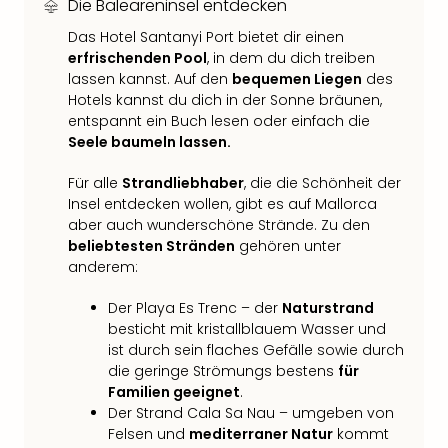
Die Baleareninsel entdecken
Thea
ABB
Das Hotel Santanyi Port bietet dir einen
erfrischenden Pool
, in dem du dich treiben
Voy
lassen kannst. Auf den
bequemen Liegen
des
in
Hotels kannst du dich in der Sonne bräunen,
Lon
entspannt ein Buch lesen oder einfach die
Harr
Seele baumeln lassen.
Pott
Thea
Für alle
Strandliebhaber
, die die Schönheit der
Lon
Insel entdecken wollen, gibt es auf Mallorca
GOP
aber auch wunderschöne Strände. Zu den
Vari
beliebtesten Stränden
gehören unter
Thea
anderem:
Frie
Pala
Der Playa Es Trenc – der
Naturstrand
Berli
besticht mit kristallblauem Wasser und
Fest
ist durch sein flaches Gefälle sowie durch
Neu
die geringe Strömungs bestens
für
Fest
Familien geeignet
.
Bad
Der Strand Cala Sa Nau – umgeben von
Bad
Felsen und
mediterraner Natur
kommt