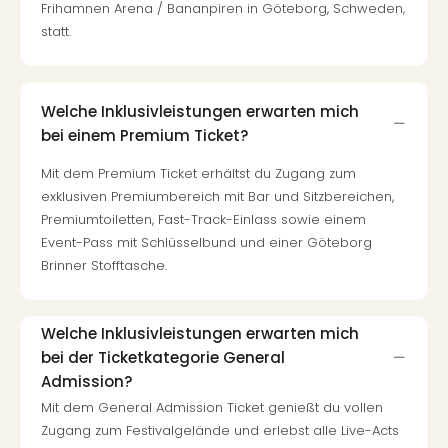
Frihamnen Arena / Bananpiren in Göteborg, Schweden,
Even
statt.
at
War
Bros.
Stud
Welche Inklusivleistungen erwarten mich
Tour
bei einem Premium Ticket?
Lon
–
Mit dem Premium Ticket erhältst du Zugang zum
The
exklusiven Premiumbereich mit Bar und Sitzbereichen,
Mak
Premiumtoiletten, Fast-Track-Einlass sowie einem
of
Event-Pass mit Schlüsselbund und einer Göteborg
Harr
Brinner Stofftasche.
Pott
Form
1
Welche Inklusivleistungen erwarten mich
Die
bei der Ticketkategorie General
Auss
Admission?
Imme
Mit dem General Admission Ticket genießt du vollen
Auss
Zugang zum Festivalgelände und erlebst alle Live-Acts
alle