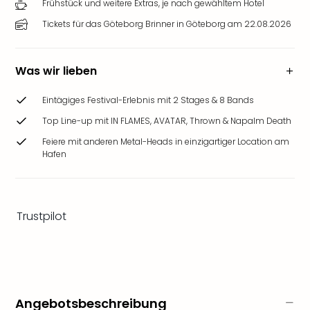
Frühstück und weitere Extras, je nach gewähltem Hotel
Ang
Wass
Tickets für das Göteborg Brinner in Göteborg am 22.08.2026
Trop
Isla
The
Was wir lieben
Erdi
Rula
Eintägiges Festival-Erlebnis mit 2 Stages & 8 Bands
Bad
Top Line-up mit IN FLAMES, AVATAR, Thrown & Napalm Death
Sch
Feiere mit anderen Metal-Heads in einzigartiger Location am
aqu
Hafen
The
Sins
alle
Ang
Trustpilot
Zoo
&
Safa
Erle
Zoo
Han
Angebotsbeschreibung