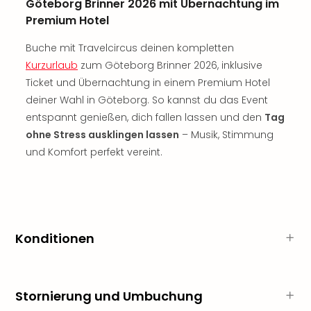
Göteborg Brinner 2026 mit Übernachtung im
Thea
Premium Hotel
ABB
Voy
Buche mit Travelcircus deinen kompletten
in
Kurzurlaub
zum Göteborg Brinner 2026, inklusive
Lon
Ticket und Übernachtung in einem Premium Hotel
Harr
deiner Wahl in Göteborg. So kannst du das Event
Pott
entspannt genießen, dich fallen lassen und den
Tag
Thea
Lon
ohne Stress ausklingen lassen
– Musik, Stimmung
GOP
und Komfort perfekt vereint.
Vari
Thea
Frie
Pala
Berli
Konditionen
Fest
Neu
Fest
Bad
Stornierung und Umbuchung
Bad