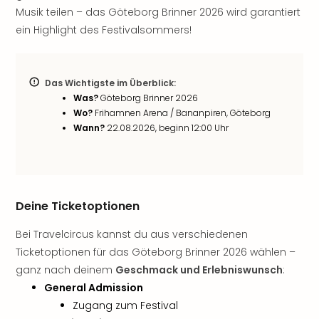
Musik teilen – das Göteborg Brinner 2026 wird garantiert
noc
meh
ein Highlight des Festivalsommers!
Frei
Frei
Eur
Das Wichtigste im Überblick:
Frei
Was?
Göteborg Brinner 2026
Deu
Wo?
Frihamnen Arena / Bananpiren, Göteborg
Frei
Wann?
22.08.2026, beginn 12:00 Uhr
Nied
Frei
Öste
Frei
Fran
Deine Ticketoptionen
Musi
&
Bei Travelcircus kannst du aus verschiedenen
Sho
Ticketoptionen für das Göteborg Brinner 2026 wählen –
Musi
ganz nach deinem
Geschmack und Erlebniswunsch
:
Starl
General Admission
Expr
Zugang zum Festival
Moul