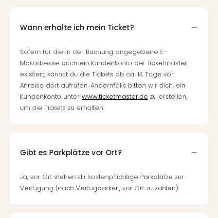
Mer
Ben
Wann erhalte ich mein Ticket?
Mus
Stut
Pors
Sofern für die in der Buchung angegebene E-
Mus
Mailadresse auch ein Kundenkonto bei Ticketmaster
Auto
existiert, kannst du die Tickets ab ca. 14 Tage vor
Wolf
Anreise dort aufrufen. Andernfalls bitten wir dich, ein
BM
Kundenkonto unter
www.ticketmaster.de
zu erstellen,
Mus
um die Tickets zu erhalten.
in
Mün
Barb
Mus
Gibt es Parkplätze vor Ort?
Tec
Spey
Ja, vor Ort stehen dir kostenpflichtige Parkplätze zur
alle
Verfügung (nach Verfügbarkeit, vor Ort zu zahlen).
Ang
Auss
Ga