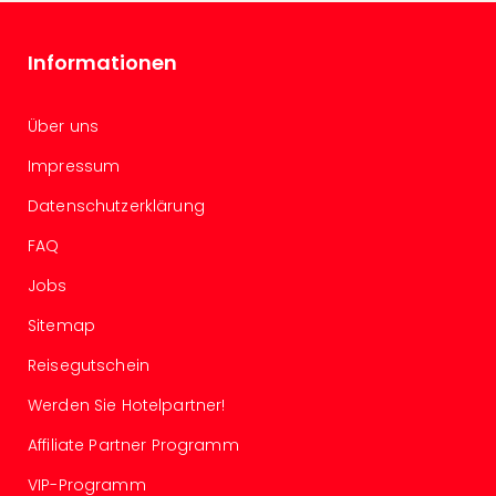
Con
Schl
Sch
Informationen
Konz
alle
Ang
Über uns
Fest
Impressum
Glüc
Insel
Datenschutzerklärung
Mer
FAQ
Lun
Black
Jobs
Festi
Nibiri
Sitemap
Festi
Reisegutschein
Ikar
Festi
Werden Sie Hotelpartner!
alle
Ang
Affiliate Partner Programm
Loca
VIP-Programm
Konz