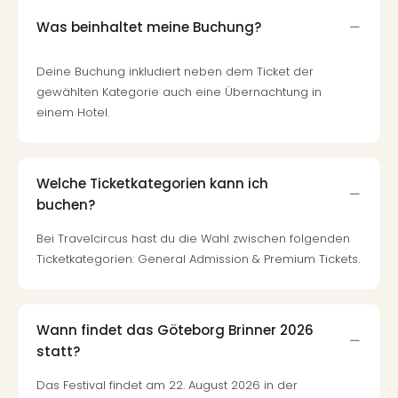
Of
Thro
Was beinhaltet meine Buchung?
Stud
Tour
Deine Buchung inkludiert neben dem Ticket der
Swar
gewählten Kategorie auch eine Übernachtung in
Krist
einem Hotel.
Mini
Wun
Ham
War
Welche Ticketkategorien kann ich
Bros.
buchen?
Stud
Bei Travelcircus hast du die Wahl zwischen folgenden
Tour
Lon
Ticketkategorien: General Admission & Premium Tickets.
–
The
Mak
Wann findet das Göteborg Brinner 2026
of
statt?
Harr
Pott
Das Festival findet am 22. August 2026 in der
An