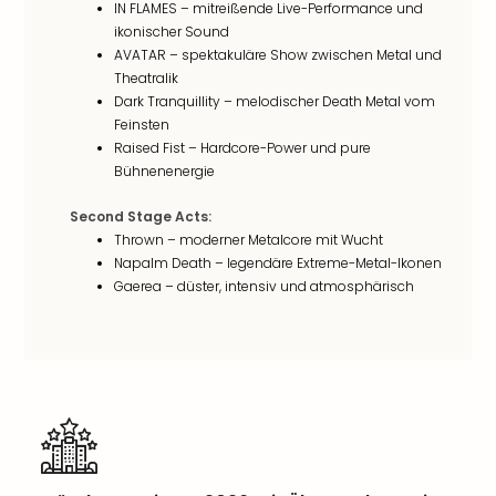
Sch
IN FLAMES – mitreißende Live-Performance und
und
ikonischer Sound
das
AVATAR – spektakuläre Show zwischen Metal und
Biest
Theatralik
Wie
Dark Tranquillity – melodischer Death Metal vom
Mari
Feinsten
Ther
Raised Fist – Hardcore-Power und pure
Sta
Bühnenenergie
Ente
Second Stage Acts:
Das
Thrown – moderner Metalcore mit Wucht
Pha
Napalm Death – legendäre Extreme-Metal-Ikonen
der
Gaerea – düster, intensiv und atmosphärisch
Ope
Köln
Tan
der
Vam
alle
Ang
Sho
&