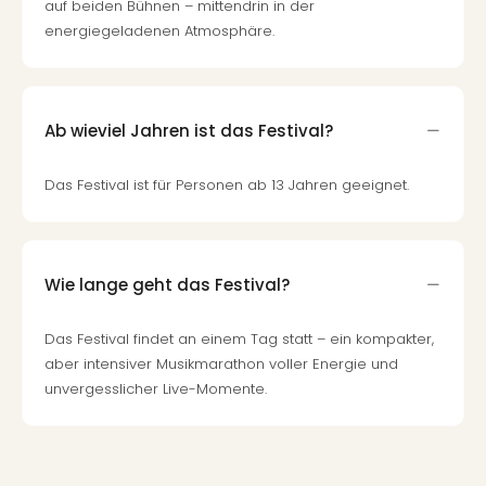
auf beiden Bühnen – mittendrin in der
Ang
energiegeladenen Atmosphäre.
Spor
Skiu
in
Deu
Ab wieviel Jahren ist das Festival?
Skiu
in
Öste
Das Festival ist für Personen ab 13 Jahren geeignet.
Form
1
Reis
Konz
Wie lange geht das Festival?
Konz
Pitbu
Das Festival findet an einem Tag statt – ein kompakter,
Karo
aber intensiver Musikmarathon voller Energie und
G
unvergesslicher Live-Momente.
Back
Boy
Disn
in