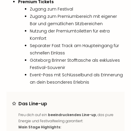
Premium Tickets
Rou
Zugang zum Festival
Das
Musi
Zugang zum Premiumbereich mit eigener
Köni
Bar und gemütlichen Sitzbereichen
der
Nutzung der Premiumtoiletten für extra
Löw
Komfort
Die
Separater Fast Track am Haupteingang für
Eisk
schnellen Einlass
Tarz
Göteborg Brinner Stofftasche als exklusives
MJ
–
Festival-Souvenir
Das
Event-Pass mit Schlüsselbund als Erinnerung
Mich
an dein besonderes Erlebnis
Jac
Musi
Der
Das Line-up
Teuf
träg
Freu dich auf ein
beeindruckendes Line-up
, das pure
Pra
Energie und Festivalfeeling garantiert:
Die
Main Stage Highlights: