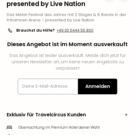
presented by Live Nation
Slag
Eftel
Das Metal-Festival des Jahres mit 2 Stages & 8 Bands in der
LEG
Frihamnen Arena – presented by Live Nation
Deu
Brauchst du Hilfe?
+49 30 5444 55 800
Parc
Astér
Dieses Angebot ist im Moment ausverkauft
Rast
Lan
Das Angebot ist leider ausverkauft. Melde dich jetzt für
Baye
unseren Newsletter an, um keine neuen Angebote zu
Park
verpassen!
Plop
Deu
(eh
Anmelden
Holi
Park
Tivol
Kop
Exklusiv für Travelcircus Kunden
Futu
Bela
Übernachtung im Premium Hotel deiner Wahl
alle