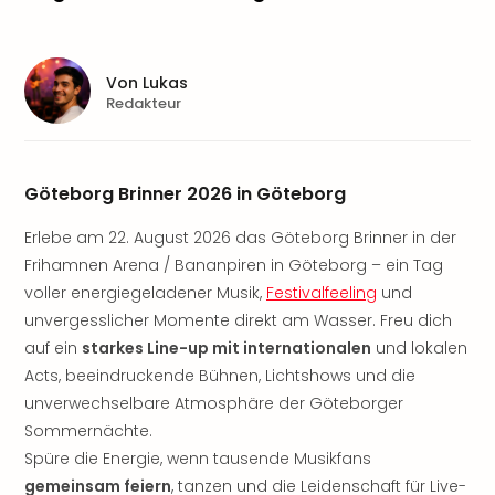
Sere
Park
Allw
Müns
Von
Lukas
Zoo
Redakteur
Leip
Safa
Beek
Göteborg Brinner 2026 in Göteborg
Ber
ZOO
Erlebe am 22. August 2026 das Göteborg Brinner in der
Erle
Frihamnen Arena / Bananpiren in Göteborg – ein Tag
Gels
voller energiegeladener Musik,
Festivalfeeling
und
Welt
Wal
unvergesslicher Momente direkt am Wasser. Freu dich
Nau
auf ein
starkes Line-up mit internationalen
und lokalen
Aqu
Acts, beeindruckende Bühnen, Lichtshows und die
Zool
unverwechselbare Atmosphäre der Göteborger
Gar
Sommernächte.
Berli
Spüre die Energie, wenn tausende Musikfans
alle
gemeinsam feiern
, tanzen und die Leidenschaft für Live-
Ang