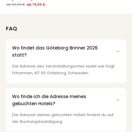
Fest
ab
99,00 €
ab
79,00 €
Stör
Fest
Mus
Fuld
FAQ
Are
di
Ver
Wo findet das Göteborg Brinner 2026
alle
statt?
Ang
Musi
Die Adresse des Veranstaltungsortes lautet wie folgt:
Musi
Frihamnen, 417 55 Göteborg, Schweden
Ham
alle
Ang
Wo finde ich die Adresse meines
Kultu
&
gebuchten Hotels?
Spor
Die Adresse deines gebuchten Hotels findest du auf
Mus
der Buchungsbestätigung.
Tec
Sins