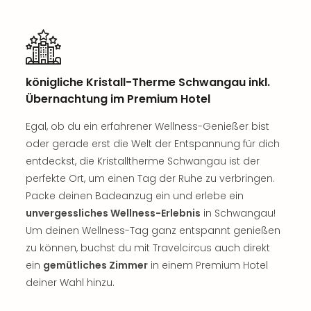
Thea
ABB
Voy
in
Lon
königliche Kristall-Therme Schwangau inkl.
Harr
Übernachtung im Premium Hotel
Pott
Thea
Egal, ob du ein erfahrener Wellness-Genießer bist
Lon
oder gerade erst die Welt der Entspannung für dich
GOP
entdeckst, die Kristalltherme Schwangau ist der
Vari
perfekte Ort, um einen Tag der Ruhe zu verbringen.
Thea
Frie
Packe deinen Badeanzug ein und erlebe ein
Pala
unvergessliches Wellness-Erlebnis
in Schwangau!
Berli
Um deinen Wellness-Tag ganz entspannt genießen
Fest
zu können, buchst du mit Travelcircus auch direkt
Neu
ein
gemütliches Zimmer
in einem Premium Hotel
Fest
deiner Wahl hinzu.
Bad
Bad