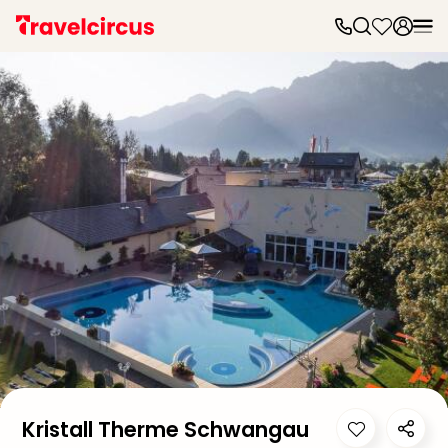
Frei
Frei
Disn
Paris
Disn
Paris
Take
Eur
Park
Rust
Phan
Heid
Park
Reso
Mov
Park
Play
Funp
Kristall Therme Schwangau
Trips