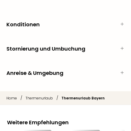
Qua
Com
Club
Pret
Konditionen
Wo
alle
Ang
TV
Stornierung und Umbuchung
Sho
ZDF
Fern
Anreise & Umgebung
in
Main
Stef
Raa
/
/
Home
Thermenurlaub
Thermenurlaub Bayern
Sho
alle
Ang
Fest
Weitere Empfehlungen
Dom