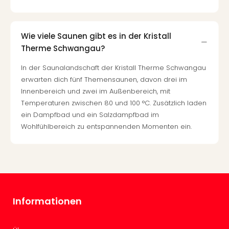
Even
at
War
Wie viele Saunen gibt es in der Kristall
Bros.
Therme Schwangau?
Stud
Tour
In der Saunalandschaft der Kristall Therme Schwangau
Lon
erwarten dich fünf Themensaunen, davon drei im
–
Innenbereich und zwei im Außenbereich, mit
The
Temperaturen zwischen 80 und 100 °C. Zusätzlich laden
Mak
ein Dampfbad und ein Salzdampfbad im
of
Wohlfühlbereich zu entspannenden Momenten ein.
Harr
Pott
Form
1
Die
Auss
Informationen
Imme
Auss
alle