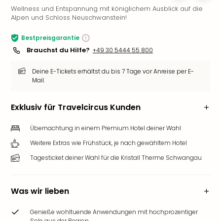
Wellness und Entspannung mit königlichem Ausblick auf die
Slag
Alpen und Schloss Neuschwanstein!
Eftel
LEG
Bestpreisgarantie
Deu
Brauchst du Hilfe?
+49 30 5444 55 800
Parc
Astér
Deine E-Tickets erhältst du bis 7 Tage vor Anreise per E-
Rast
Mail.
Lan
Baye
Exklusiv für Travelcircus Kunden
Park
Plop
Übernachtung in einem Premium Hotel deiner Wahl
Deu
(eh
Weitere Extras wie Frühstück, je nach gewähltem Hotel
Holi
Tagesticket deiner Wahl für die Kristall Therme Schwangau
Park
Tivol
Kop
Was wir lieben
Futu
Bela
Genieße wohltuende Anwendungen mit hochprozentiger
alle
Sole aus der Region