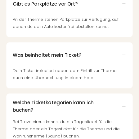
Of
Gibt es Parkplätze vor Ort?
Thro
Stud
An der Therme stehen Parkplätze zur Verfügung, auf
Tour
denen du dein Auto kostenfrei abstellen kannst.
Swar
Krist
Mini
Wun
Was beinhaltet mein Ticket?
Ham
War
Bros.
Dein Ticket inkludiert neben dem Eintritt zur Therme
Stud
auch eine Übernachtung in einem Hotel.
Tour
Lon
–
Welche Ticketkategorien kann ich
The
buchen?
Mak
of
Bei Travelcircus kannst du ein Tagesticket für die
Harr
Therme oder ein Tagesticket für die Therme und die
Pott
Wohlfühltherme (Sauna) buchen.
An