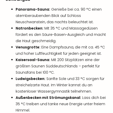
Sch
und
Panorama-Sauna:
Genieße bei ca. 90 °C einen
das
atemberaubenden Blick auf Schloss
Biest
Neuschwanstein, das nachts beleuchtet ist.
Wie
Mari
Natronbecken:
Mit 35 °C und Massagedüsen
Ther
fördert es den Säure-Basen-Ausgleich und macht
Sta
die Haut geschmeidig.
Ente
Venusgrotte:
Eine Dampfsauna, die mit ca. 45 °C
Das
und hoher Luftfeuchtigkeit für jeden geeignet ist.
Pha
Kaisersaal-Sauna:
Mit 200 Sitzplätzen eine der
der
größten Saunen Süddeutschlands – perfekt für
Ope
Saunafans bei 100 °C.
Köln
Tan
Ludwigsbecken:
Sanfte Sole und 33 °C sorgen für
der
streichelzarte Haut. Im Winter kannst du an
Vam
kostenloser Wassergymnastik teilnehmen.
alle
Außenbecken mit Strömungskanal:
Lass dich bei
Ang
35 °C treiben und tanke neue Energie unter freiem
Sho
Himmel.
&