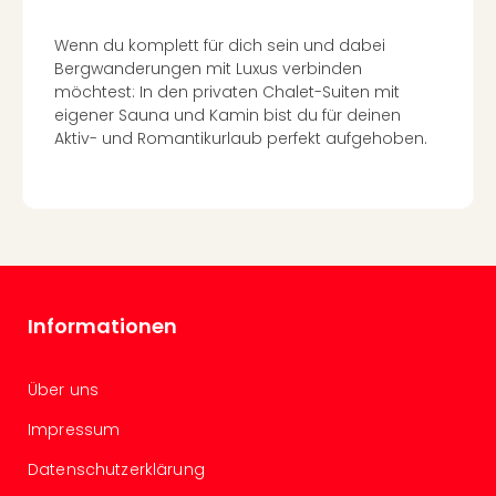
Even
at
Wenn du komplett für dich sein und dabei
Bergwanderungen mit Luxus verbinden
War
möchtest: In den privaten Chalet-Suiten mit
Bros.
eigener Sauna und Kamin bist du für deinen
Stud
Aktiv- und Romantikurlaub perfekt aufgehoben.
Tour
Lon
–
The
Mak
of
Harr
Pott
Informationen
Form
1
Die
Über uns
Auss
Impressum
Imme
Auss
Datenschutzerklärung
alle