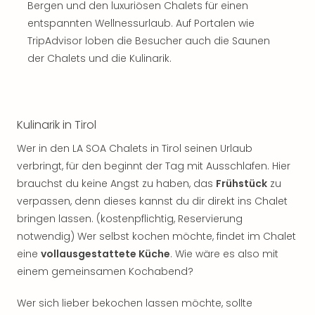
Sch
Bergen und den luxuriösen Chalets für einen
und
entspannten Wellnessurlaub. Auf Portalen wie
das
TripAdvisor loben die Besucher auch die Saunen
Biest
der Chalets und die Kulinarik.
Wie
Mari
Ther
Sta
Kulinarik in Tirol
Ente
Das
Wer in den LA SOA Chalets in Tirol seinen Urlaub
Pha
verbringt, für den beginnt der Tag mit Ausschlafen. Hier
der
brauchst du keine Angst zu haben, das
Frühstück
zu
Ope
verpassen, denn dieses kannst du dir direkt ins Chalet
Köln
Tan
bringen lassen. (kostenpflichtig, Reservierung
der
notwendig) Wer selbst kochen möchte, findet im Chalet
Vam
eine
vollausgestattete Küche
. Wie wäre es also mit
alle
einem gemeinsamen Kochabend?
Ang
Sho
Wer sich lieber bekochen lassen möchte, sollte
&