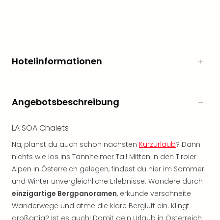
noc
meh
Frei
Frei
Eur
Hotelinformationen
Frei
Deu
Frei
Nied
Angebotsbeschreibung
Frei
Öste
Frei
LA SOA Chalets
Fran
Na, planst du auch schon nächsten
Kurzurlaub
? Dann
Musi
nichts wie los ins Tannheimer Tal! Mitten in den Tiroler
&
Alpen in Österreich gelegen, findest du hier im Sommer
Sho
Musi
und Winter unvergleichliche Erlebnisse. Wandere durch
Starl
einzigartige Bergpanoramen
, erkunde verschneite
Expr
Wanderwege und atme die klare Bergluft ein. Klingt
Moul
großartig? Ist es auch! Damit dein Urlaub in Österreich