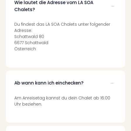
Fest
Wie lautet die Adresse vom LA SOA
Stör
Chalets?
Fest
Mus
Du findest das LA SOA Chalets unter folgender
Fuld
Adresse:
Are
Schattwald 80
di
6677 Schattwald
Ver
Österreich
alle
Ang
Musi
Musi
Ham
Ab wann kann ich einchecken?
alle
Ang
Kultu
Am Anreisetag kannst du dein Chalet ab 16:00
&
Uhr beziehen.
Spor
Mus
Tec
Sins