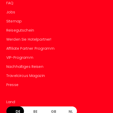
Ang
FAQ
Spor
Jobs
Skiu
in
Sitemap
Deu
Reisegutschein
Skiu
in
Werden Sie Hotelpartner!
Öste
Form
Affiliate Partner Programm
1
VIP-Programm
Reis
Konz
Nachhaltiges Reisen
Konz
Pitbu
Travelcircus Magazin
Karo
Presse
G
Back
Boy
Land
Disn
in
DE
BE
GB
NL