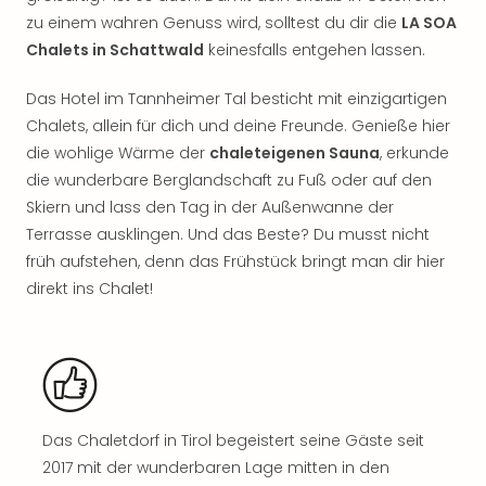
Rou
zu einem wahren Genuss wird, solltest du dir die
LA SOA
Das
Chalets in Schattwald
keinesfalls entgehen lassen.
Musi
Köni
Das Hotel im Tannheimer Tal besticht mit einzigartigen
der
Chalets, allein für dich und deine Freunde. Genieße hier
Löw
Die
die wohlige Wärme der
chaleteigenen Sauna
, erkunde
Eisk
die wunderbare Berglandschaft zu Fuß oder auf den
Tarz
Skiern und lass den Tag in der Außenwanne der
MJ
Terrasse ausklingen. Und das Beste? Du musst nicht
–
früh aufstehen, denn das Frühstück bringt man dir hier
Das
direkt ins Chalet!
Mich
Jac
Musi
Der
Teuf
träg
Pra
Das Chaletdorf in Tirol begeistert seine Gäste seit
Die
2017 mit der wunderbaren Lage mitten in den