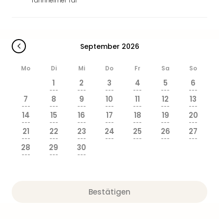
Tannheimer Tal
Ang
Wass
Trop
Isla
September 2026
The
Erdi
Mo
Di
Mi
Do
Fr
Sa
So
Rula
Bad
1
2
3
4
5
6
Sch
---
---
---
---
---
---
7
8
9
10
11
12
13
aqu
---
---
---
---
---
---
---
The
14
15
16
17
18
19
20
Sins
---
---
---
---
---
---
---
21
22
23
24
25
26
27
alle
---
---
---
---
---
---
---
Ang
28
29
30
Zoo
---
---
---
&
Safa
Erle
Bestätigen
Zoo
Han