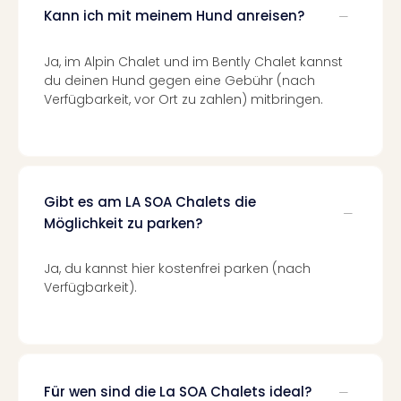
Of
Kann ich mit meinem Hund anreisen?
Thro
Stud
Ja, im Alpin Chalet und im Bently Chalet kannst
Tour
du deinen Hund gegen eine Gebühr (nach
Swar
Verfügbarkeit, vor Ort zu zahlen) mitbringen.
Krist
Mini
Wun
Ham
War
Bros.
Gibt es am LA SOA Chalets die
Stud
Möglichkeit zu parken?
Tour
Lon
Ja, du kannst hier kostenfrei parken (nach
–
Verfügbarkeit).
The
Mak
of
Harr
Pott
Für wen sind die La SOA Chalets ideal?
An