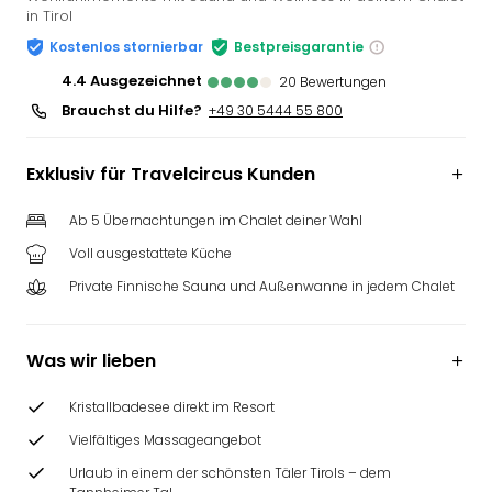
in Tirol
Slag
Eftel
Kostenlos stornierbar
Bestpreisgarantie
LEG
4.4
ausgezeichnet
20
Bewertungen
Deu
Brauchst du Hilfe?
+49 30 5444 55 800
Parc
Astér
Rast
Exklusiv für Travelcircus Kunden
Lan
Baye
Ab 5 Übernachtungen im Chalet deiner Wahl
Park
Voll ausgestattete Küche
Plop
Deu
Private Finnische Sauna und Außenwanne in jedem Chalet
(eh
Holi
Park
Was wir lieben
Tivol
Kop
Kristallbadesee direkt im Resort
Futu
Vielfältiges Massageangebot
Bela
Urlaub in einem der schönsten Täler Tirols – dem
alle