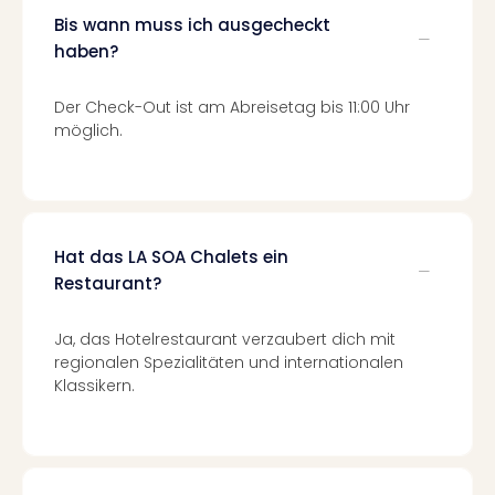
Mer
Bis wann muss ich ausgecheckt
Ben
haben?
Mus
Stut
Der Check-Out ist am Abreisetag bis 11:00 Uhr
Pors
möglich.
Mus
Auto
Wolf
BM
Mus
Hat das LA SOA Chalets ein
in
Mün
Restaurant?
Barb
Mus
Ja, das Hotelrestaurant verzaubert dich mit
Tec
regionalen Spezialitäten und internationalen
Spey
Klassikern.
alle
Ang
Auss
Ga