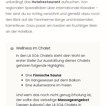
unbedingt das
Hotelrestaurant
aufsuchen. Von
Thea
regionalen Spezialitäten über internationale Klassiker –
ABB
hier wirst du so richtig verwöhnt und genießt dazu noch
Voy
in
den Blick auf die Tannheimer Berge und knisterndes
Lon
Kaminfeuer. Dazu passt am besten ein fruchtiger Wein
Harr
an der Hotelbar.
Pott
Thea
Lon
Wellness im Chalet
GOP
Vari
In den LA SOA Chalets steht dein Wohl an
erster Stelle! Zur Ausstattung deines Chalets
Thea
gehören folgende Highlights:
Frie
Pala
Eine
Finnische Sauna
Berli
Ein Hängesessel auf dem Balkon
Fest
Eine Außenwanne im Freien
Neu
Fest
Und wem das noch nicht genug Erholung ist,
Bad
der sollte das vielseitige
Massageangebot
Bad
(gegen Aufpreis) der LA SOA Chalets in