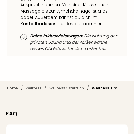
Qua
Anspruch nehmen. Von einer Klassischen
Com
Massage bis zur Lymphdrainage ist alles
Club
dabei. Außerdem kannst du dich im
Pret
Kristallbadesee
des Resorts abkühlen.
Wo
alle
Deine Inklusivleistungen:
Die Nutzung der
Ang
privaten Sauna und der Außenwanne
TV
deines Chalets ist für dich kostenfrei.
Sho
ZDF
Fern
in
Main
Stef
/
/
/
Home
Wellness
Wellness Österreich
Wellness Tirol
Raa
Sho
alle
FAQ
Ang
Fest
Dom