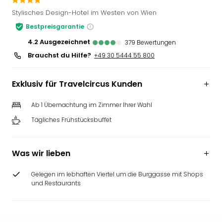
Slag
Stylisches Design-Hotel im Westen von Wien
Eftel
Bestpreisgarantie
LEG
Deu
4.2
ausgezeichnet
379
Bewertungen
Parc
Brauchst du Hilfe?
+49 30 5444 55 800
Astér
Rast
Exklusiv für Travelcircus Kunden
Lan
Baye
Ab 1 Übernachtung im Zimmer Ihrer Wahl
Park
Plop
Tägliches Frühstücksbuffet
Deu
(eh
Holi
Was wir lieben
Park
Tivol
Gelegen im lebhaften Viertel um die Burggasse mit Shops
Kop
und Restaurants
Futu
Bela
alle