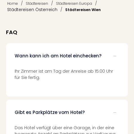
/
/
/
Home
Städtereisen
Städtereisen Europa
Thea
Städtereisen Österreich
/
Städtereisen Wien
ABB
Voy
in
Lon
FAQ
Harr
Pott
Thea
Wann kann ich am Hotel einchecken?
Lon
GOP
Vari
Ihr Zimmer ist am Tag der Anreise ab 15:00 Uhr
Thea
für Sie fertig.
Frie
Pala
Berli
Fest
Neu
Gibt es Parkplätze vom Hotel?
Fest
Bad
Das Hotel verfügt über eine Garage, in der eine
Bad