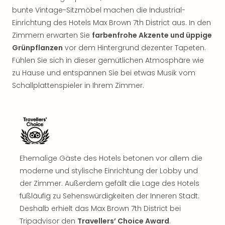
Rou
bunte Vintage-Sitzmöbel machen die Industrial-
Das
Einrichtung des Hotels Max Brown 7th District aus. In den
Musi
Zimmern erwarten Sie
farbenfrohe Akzente und üppige
Köni
Grünpflanzen
vor dem Hintergrund dezenter Tapeten.
der
Löw
Fühlen Sie sich in dieser gemütlichen Atmosphäre wie
Die
zu Hause und entspannen Sie bei etwas Musik vom
Eisk
Schallplattenspieler in Ihrem Zimmer.
Tarz
MJ
–
Das
Mich
Jac
Ehemalige Gäste des Hotels betonen vor allem die
Musi
Der
moderne und stylische Einrichtung der Lobby und
Teuf
der Zimmer. Außerdem gefällt die Lage des Hotels
träg
fußläufig zu Sehenswürdigkeiten der Inneren Stadt.
Pra
Deshalb erhielt das Max Brown 7th District bei
Die
Tripadvisor den
Travellers’ Choice Award
.