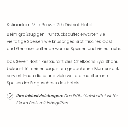
Sch
und
das
Biest
Kulinarik im Max Brown 7th District Hotel
Wie
Mari
Beim großzügigen Frühstücksbuffet erwarten Sie
Ther
vielfältige Speisen wie knuspriges Brot, frisches Obst
Sta
und Gemüse, duftende warme Speisen und vieles mehr.
Ente
Das
Das Seven North Restaurant des Chefkochs Eyal Shani,
Pha
bekannt für seinen exquisiten gebackenen Blumenkohl,
der
Ope
serviert Ihnen diese und viele weitere mediterrane
Köln
Speisen im Erdgeschoss des Hotels.
Tan
der
Ihre Inklusivleistungen:
Das Frühstücksbuffet ist für
Vam
Sie im Preis mit inbegriffen.
alle
Ang
Sho
&