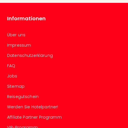
Of
Thro
Stud
Informationen
Tour
Swar
Krist
Über uns
Mini
Impressum
Wun
Ham
Datenschutzerklärung
War
Bros.
FAQ
Stud
Jobs
Tour
Lon
Sitemap
–
The
Reisegutschein
Mak
Werden Sie Hotelpartner!
of
Harr
Affiliate Partner Programm
Pott
An
VIP-Programm