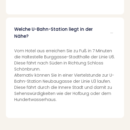
Mer
Ben
Mus
Stut
Welche U-Bahn-Station liegt in der
Pors
Mus
Nähe?
Auto
Wolf
Vom Hotel aus erreichen Sie zu Fuß in 7 Minuten
BM
die Haltestelle Burggasse-Stadthalle der Linie U6.
Mus
Diese fährt nach Süden in Richtung Schloss
in
Schönbrunn.
Mün
Alternativ können Sie in einer Viertelstunde zur U-
Barb
Bahn-Station Neubaugasse der Linie U3 laufen.
Mus
Diese fährt durch die Innere Stadt und damit zu
Tec
Sehenswürdigkeiten wie der Hofburg oder dem
Spey
Hundertwasserhaus.
alle
Ang
Auss
Ga