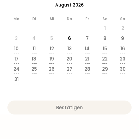
Ang
August 2026
Wass
Trop
Mo
Di
Mi
Do
Fr
Sa
So
Isla
1
2
The
Erdi
3
4
5
6
7
8
9
---
---
---
Rula
10
11
12
13
14
15
16
Bad
---
---
---
---
---
---
---
Sch
17
18
19
20
21
22
23
---
---
---
---
---
---
---
aqu
24
25
26
27
28
29
30
The
---
---
---
---
---
---
---
Sins
31
---
alle
Ang
Zoo
&
Bestätigen
Safa
Erle
Zoo
Han