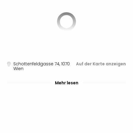
Sere
Park
Allw
Müns
Zoo
Leip
Safa
Beek
Ber
ZOO
Schottenfeldgasse 74
,
1070
Auf der Karte anzeigen
Erle
Wien
Gels
Welt
Mehr lesen
Wal
Nau
Aqu
Zool
Gar
Berli
alle
Ang