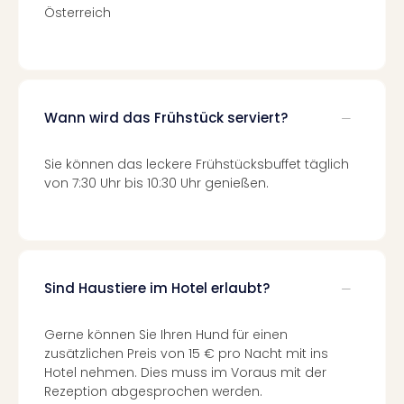
Fest
Österreich
Stör
Fest
Mus
Fuld
Are
Wann wird das Frühstück serviert?
di
Ver
alle
Sie können das leckere Frühstücksbuffet täglich
Ang
von 7:30 Uhr bis 10:30 Uhr genießen.
Musi
Musi
Ham
alle
Ang
Sind Haustiere im Hotel erlaubt?
Kultu
&
Gerne können Sie Ihren Hund für einen
Spor
zusätzlichen Preis von 15 € pro Nacht mit ins
Mus
Hotel nehmen. Dies muss im Voraus mit der
Tec
Rezeption abgesprochen werden.
Sins