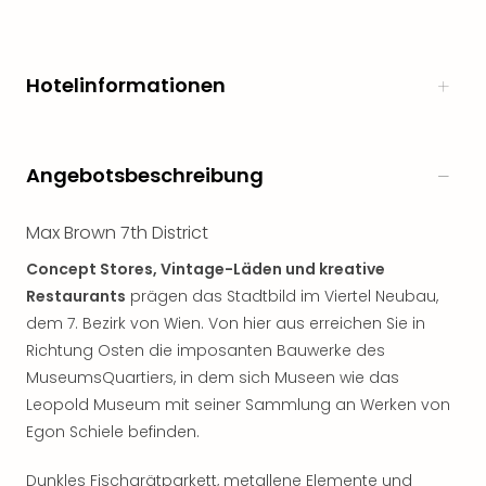
noc
meh
Frei
Hotelinformationen
Frei
Eur
Frei
Deu
Angebotsbeschreibung
Frei
Nied
Max Brown 7th District
Frei
Öste
Concept Stores, Vintage-Läden und kreative
Frei
Restaurants
prägen das Stadtbild im Viertel Neubau,
Fran
dem 7. Bezirk von Wien. Von hier aus erreichen Sie in
Musi
Richtung Osten die imposanten Bauwerke des
&
Sho
MuseumsQuartiers, in dem sich Museen wie das
Musi
Leopold Museum mit seiner Sammlung an Werken von
Starl
Egon Schiele befinden.
Expr
Moul
Dunkles Fischgrätparkett, metallene Elemente und