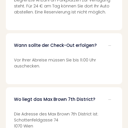
begrenzte Anzahl an Parkplätzen zur Verfügung
Qua
steht. Für 24 € am Tag können Sie dort Ihr Auto
Com
abstellen. Eine Reservierung ist nicht möglich.
Club
Pret
Wo
alle
Ang
Wann sollte der Check-Out erfolgen?
TV
Sho
ZDF
Vor Ihrer Abreise müssen Sie bis 11:00 Uhr
Fern
auschecken.
in
Main
Stef
Raa
Sho
Wo liegt das Max Brown 7th District?
alle
Ang
Die Adresse des Max Brown 7th District ist:
Fest
Schottenfeldgasse 74
Dom
1070 Wien