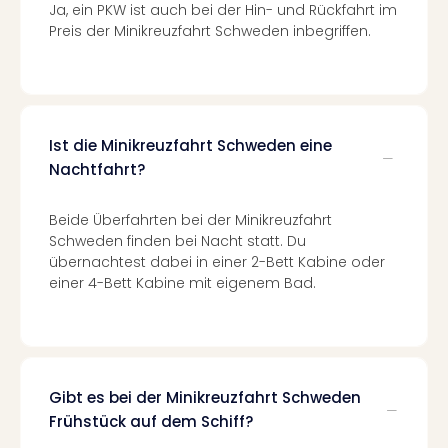
Fest
Ja, ein PKW ist auch bei der Hin- und Rückfahrt im
Stör
Preis der Minikreuzfahrt Schweden inbegriffen.
Fest
Mus
Fuld
Are
di
Ist die Minikreuzfahrt Schweden eine
Ver
Nachtfahrt?
alle
Ang
Musi
Beide Überfahrten bei der Minikreuzfahrt
Musi
Schweden finden bei Nacht statt. Du
übernachtest dabei in einer 2-Bett Kabine oder
Ham
einer 4-Bett Kabine mit eigenem Bad.
alle
Ang
Kultu
&
Spor
Mus
Gibt es bei der Minikreuzfahrt Schweden
Tec
Frühstück auf dem Schiff?
Sins