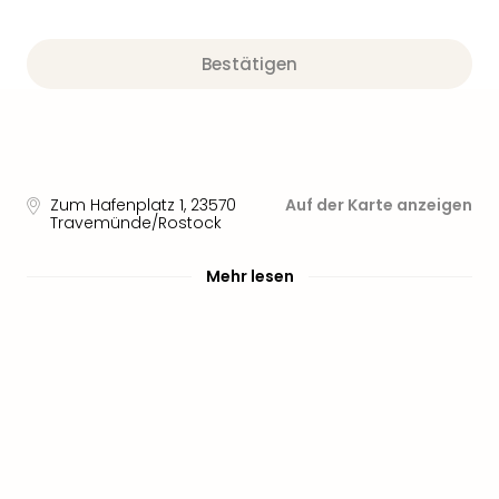
Sere
Park
Allw
Bestätigen
Müns
Zoo
Leip
Safa
Beek
Ber
Zum Hafenplatz 1
,
23570
Auf der Karte anzeigen
Travemünde/Rostock
ZOO
Erle
Gels
Mehr lesen
Welt
Wal
Nau
Aqu
Zool
Gar
Berli
alle
Ang