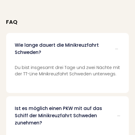
Qua
Com
Club
FAQ
Pret
Wo
alle
Ang
Wie lange dauert die Minikreuzfahrt
TV
Schweden?
Sho
ZDF
Du bist insgesamt drei Tage und zwei Nächte mit
Fern
der TT-Line Minikreuzfahrt Schweden unterwegs.
in
Main
Stef
Raa
Sho
alle
Ist es möglich einen PKW mit auf das
Ang
Schiff der Minikreuzfahrt Schweden
Fest
zunehmen?
Dom