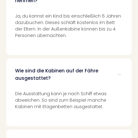
nehmen?
Even
at
Ja, du kannst ein Kind bis einschließlich 6 Jahren
War
dazubuchen. Dieses schläft kostenlos im Bett
Bros.
der Eltern. In der Außenkabine können bis zu 4
Stud
Personen übernachten.
Tour
Lon
–
The
Mak
Wie sind die Kabinen auf der Fähre
of
ausgestattet?
Harr
Pott
Die Ausstattung kann je nach Schiff etwas
Form
abweichen. So sind zum Beispiel manche
1
Kabinen mit Etagenbetten ausgestattet.
Die
Auss
Imme
Auss
alle