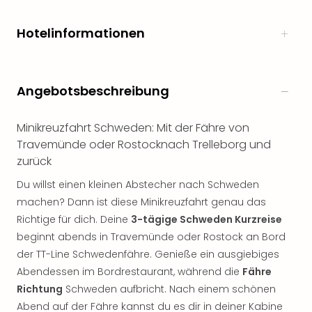
noc
meh
Hotelinformationen
Frei
Frei
Eur
Frei
Angebotsbeschreibung
Deu
Frei
Minikreuzfahrt Schweden: Mit der Fähre von
Nied
Travemünde oder Rostocknach Trelleborg und
Frei
zurück
Öste
Frei
Du willst einen kleinen Abstecher nach Schweden
Fran
machen? Dann ist diese Minikreuzfahrt genau das
Musi
Richtige für dich. Deine
3-tägige Schweden Kurzreise
&
beginnt abends in Travemünde oder Rostock an Bord
Sho
der TT-Line Schwedenfähre. Genieße ein ausgiebiges
Musi
Abendessen im Bordrestaurant, während die
Fähre
Starl
Expr
Richtung
Schweden aufbricht. Nach einem schönen
Moul
Abend auf der Fähre kannst du es dir in deiner Kabine