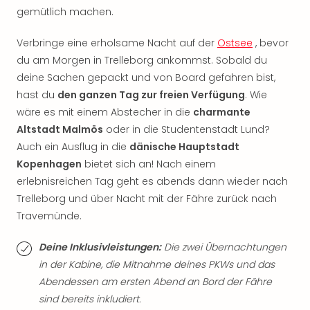
Rou
gemütlich machen.
Das
Musi
Verbringe eine erholsame Nacht auf der
Ostsee
, bevor
Köni
du am Morgen in Trelleborg ankommst. Sobald du
der
deine Sachen gepackt und von Board gefahren bist,
Löw
hast du
den ganzen Tag zur freien Verfügung
. Wie
Die
wäre es mit einem Abstecher in die
charmante
Eisk
Tarz
Altstadt Malmös
oder in die Studentenstadt Lund?
MJ
Auch ein Ausflug in die
dänische Hauptstadt
–
Kopenhagen
bietet sich an! Nach einem
Das
erlebnisreichen Tag geht es abends dann wieder nach
Mich
Trelleborg und über Nacht mit der Fähre zurück nach
Jac
Travemünde.
Musi
Der
Deine Inklusivleistungen:
Die zwei Übernachtungen
Teuf
in der Kabine, die Mitnahme deines PKWs und das
träg
Pra
Abendessen am ersten Abend an Bord der Fähre
Die
sind bereits inkludiert.