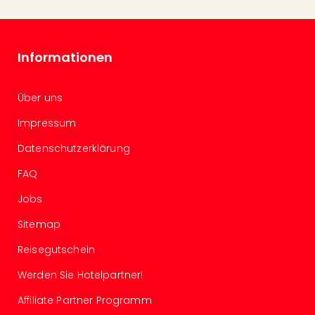
Con
Schl
Sch
Konz
Informationen
alle
Ang
Fest
Über uns
Glüc
Impressum
Insel
Mer
Datenschutzerklärung
Lun
Black
FAQ
Festi
Jobs
Nibiri
Festi
Sitemap
Ikar
Festi
Reisegutschein
alle
Werden Sie Hotelpartner!
Ang
Loca
Affiliate Partner Programm
Konz