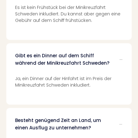
Mer
Es ist kein Frühstück bei der Minikreuzfahrt
Ben
Schweden inkludiert. Du kannst aber gegen eine
Mus
Gebühr auf dem Schiff frühstücken.
Stut
Pors
Mus
Auto
Wolf
Gibt es ein Dinner auf dem Schiff
BM
während der Minikreuzfahrt Schweden?
Mus
in
Mün
Ja, ein Dinner auf der Hinfahrt ist im Preis der
Minikreuzfahrt Schweden inkludiert.
Barb
Mus
Tec
Spey
alle
Ang
Besteht genügend Zeit an Land, um
Auss
einen Ausflug zu unternehmen?
Ga