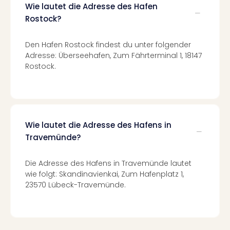
Ang
Wie lautet die Adresse des Hafen
Spor
Rostock?
Skiu
in
Den Hafen Rostock findest du unter folgender
Deu
Adresse: Überseehafen, Zum Fährterminal 1, 18147
Skiu
Rostock.
in
Öste
Form
1
Reis
Wie lautet die Adresse des Hafens in
Konz
Travemünde?
Konz
Pitbu
Die Adresse des Hafens in Travemünde lautet
Karo
wie folgt: Skandinavienkai, Zum Hafenplatz 1,
G
23570 Lübeck-Travemünde.
Back
Boy
Disn
in