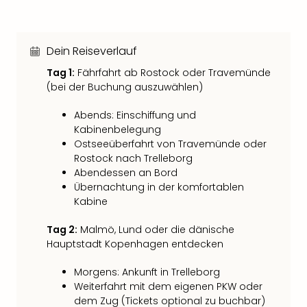
Sch
und
das
Biest
Dein Reiseverlauf
Wie
Tag 1:
Fährfahrt ab Rostock oder Travemünde
Mari
(bei der Buchung auszuwählen)
Ther
Sta
Abends: Einschiffung und
Ente
Kabinenbelegung
Das
Ostseeüberfahrt von Travemünde oder
Pha
Rostock nach Trelleborg
der
Abendessen an Bord
Ope
Übernachtung in der komfortablen
Köln
Kabine
Tan
der
Tag 2:
Malmö, Lund oder die dänische
Vam
Hauptstadt Kopenhagen entdecken
alle
Ang
Morgens: Ankunft in Trelleborg
Weiterfahrt mit dem eigenen PKW oder
Sho
dem Zug (Tickets optional zu buchbar)
&