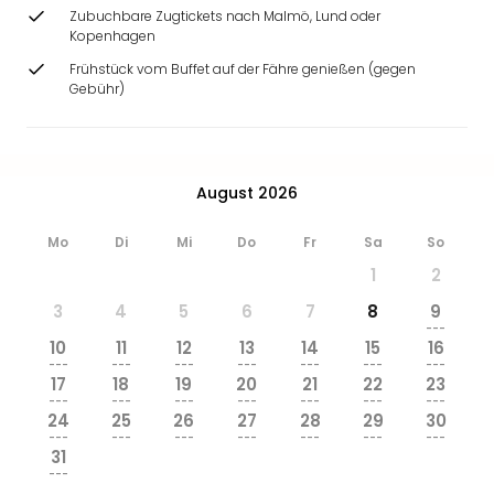
Ang
Zubuchbare Zugtickets nach Malmö, Lund oder
Wass
Kopenhagen
Trop
Frühstück vom Buffet auf der Fähre genießen (gegen
Isla
Gebühr)
The
Erdi
Rula
Bad
August 2026
Sch
aqu
Mo
Di
Mi
Do
Fr
Sa
So
The
1
2
Sins
alle
3
4
5
6
7
8
9
Ang
---
10
11
12
13
14
15
16
Zoo
---
---
---
---
---
---
---
&
17
18
19
20
21
22
23
Safa
---
---
---
---
---
---
---
24
25
26
27
28
29
30
Erle
---
---
---
---
---
---
---
Zoo
31
Han
---