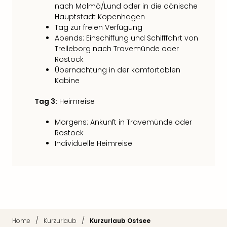
nach Malmö/Lund oder in die dänische
Thea
Hauptstadt Kopenhagen
ABB
Tag zur freien Verfügung
Voy
Abends: Einschiffung und Schifffahrt von
in
Trelleborg nach Travemünde oder
Lon
Rostock
Harr
Übernachtung in der komfortablen
Pott
Kabine
Thea
Lon
Tag 3:
Heimreise
GOP
Vari
Morgens: Ankunft in Travemünde oder
Thea
Rostock
Frie
Individuelle Heimreise
Pala
Berli
Fest
Neu
Fest
Bad
Bad
/
/
Home
Kurzurlaub
Kurzurlaub Ostsee