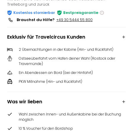
Trelleborg und zurück
Slag
Eftel
Kostenlos stornierbar
Bestpreisgarantie
LEG
Brauchst du Hilfe?
+49 30 5444 55 800
Deu
Parc
Exklusiv für Travelcircus Kunden
Astér
Rast
2 Übernachtungen in der Kabine (Hin- und Rückfahrt)
Lan
Baye
Ostseeüberfahrt vom Hafen deiner Wahl (Rostock oder
Travemünde)
Park
Plop
Ein Abendessen an Bord (bei der Hinfahrt)
Deu
PKW Mitnahme (Hin- und Rückfahrt)
(eh
Holi
Park
Was wir lieben
Tivol
Kop
Wahl zwischen Innen- und Außenkabine bei der Buchung
Futu
möglich
Bela
10 % Voucher für den Bordshop
alle