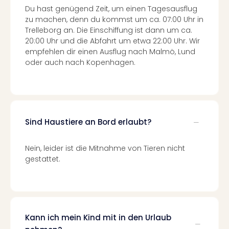
Of
Du hast genügend Zeit, um einen Tagesausflug
Thro
zu machen, denn du kommst um ca. 07:00 Uhr in
Stud
Trelleborg an. Die Einschiffung ist dann um ca.
Tour
20:00 Uhr und die Abfahrt um etwa 22:00 Uhr. Wir
Swar
empfehlen dir einen Ausflug nach Malmö, Lund
Krist
oder auch nach Kopenhagen.
Mini
Wun
Ham
War
Bros.
Sind Haustiere an Bord erlaubt?
Stud
Tour
Nein, leider ist die Mitnahme von Tieren nicht
Lon
gestattet.
–
The
Mak
of
Harr
Pott
Kann ich mein Kind mit in den Urlaub
An