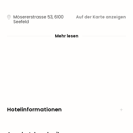
noc
meh
Mösererstrasse 53
,
6100
Auf der Karte anzeigen
Frei
Seefeld
Frei
Eur
Mehr lesen
Frei
Deu
Frei
Nied
Frei
Öste
Frei
Fran
Musi
&
Sho
Hotelinformationen
Musi
Starl
Expr
Moul