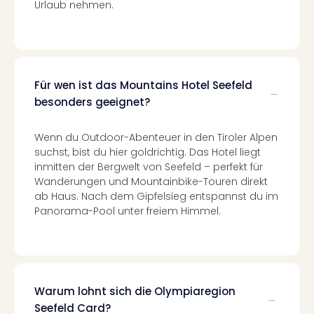
Urlaub nehmen.
in
Köln
Konz
in
Düss
Für wen ist das Mountains Hotel Seefeld
Well
besonders geeignet?
Well
Deu
Allg
Wenn du Outdoor-Abenteuer in den Tiroler Alpen
Baye
suchst, bist du hier goldrichtig. Das Hotel liegt
Wal
inmitten der Bergwelt von Seefeld – perfekt für
Baye
Wanderungen und Mountainbike-Touren direkt
ab Haus. Nach dem Gipfelsieg entspannst du im
Bod
Panorama-Pool unter freiem Himmel.
Harz
Nor
NRW
Ost
Sch
alle
Warum lohnt sich die Olympiaregion
Ang
Seefeld Card?