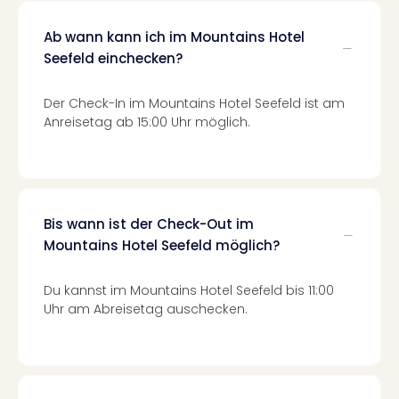
Of
Thro
Ab wann kann ich im Mountains Hotel
Stud
Seefeld einchecken?
Tour
Swar
Krist
Der Check-In im Mountains Hotel Seefeld ist am
Mini
Anreisetag ab 15:00 Uhr möglich.
Wun
Ham
War
Bros.
Stud
Bis wann ist der Check-Out im
Tour
Mountains Hotel Seefeld möglich?
Lon
–
Du kannst im Mountains Hotel Seefeld bis 11:00
The
Uhr am Abreisetag auschecken.
Mak
of
Harr
Pott
An