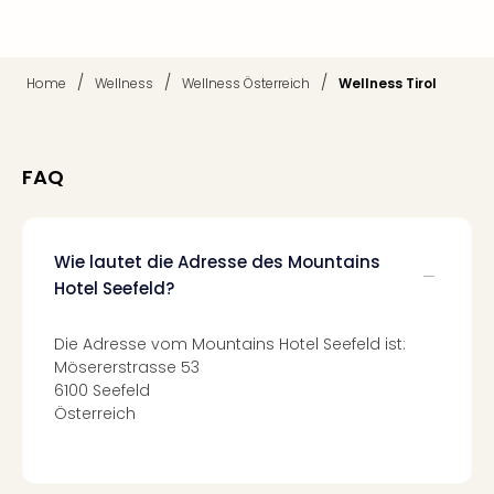
Mer
Ben
Mus
/
/
/
Home
Wellness
Wellness Österreich
Wellness Tirol
Stut
Pors
Mus
Auto
FAQ
Wolf
BM
Mus
in
Wie lautet die Adresse des Mountains
Mün
Hotel Seefeld?
Barb
Mus
Die Adresse vom Mountains Hotel Seefeld ist:
Tec
Mösererstrasse 53
Spey
6100 Seefeld
alle
Österreich
Ang
Auss
Ga