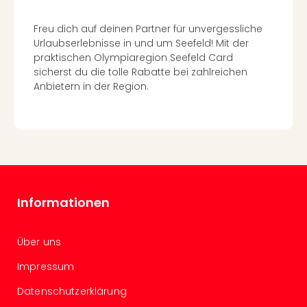
Well
Eur
Freu dich auf deinen Partner für unvergessliche
Deu
Urlaubserlebnisse in und um Seefeld! Mit der
Itali
praktischen Olympiaregion Seefeld Card
Nied
sicherst du die tolle Rabatte bei zahlreichen
Öste
Anbietern in der Region.
Pole
Südt
Mar
Karl
alle
Ang
The
Informationen
The
Erdi
Trop
Über uns
Isla
The
Impressum
Bad
Datenschutzerklärung
Wöri