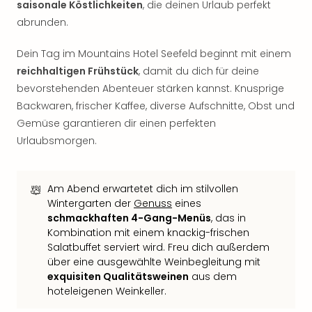
saisonale Köstlichkeiten
, die deinen Urlaub perfekt
Thea
abrunden.
ABB
Voy
Dein Tag im Mountains Hotel Seefeld beginnt mit einem
in
reichhaltigen Frühstück
, damit du dich für deine
Lon
Harr
bevorstehenden Abenteuer stärken kannst. Knusprige
Pott
Backwaren, frischer Kaffee, diverse Aufschnitte, Obst und
Thea
Gemüse garantieren dir einen perfekten
Lon
Urlaubsmorgen.
GOP
Vari
Thea
Am Abend erwartetet dich im stilvollen
Frie
Wintergarten der
Genuss
eines
Pala
schmackhaften 4-Gang-Menüs
, das in
Berli
Kombination mit einem knackig-frischen
Fest
Salatbuffet serviert wird. Freu dich außerdem
Neu
über eine ausgewählte Weinbegleitung mit
Fest
exquisiten Qualitätsweinen
aus dem
Bad
hoteleigenen Weinkeller.
Bad