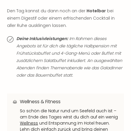
Qua
Com
Den Tag kannst du dann noch an der
Hotelbar
bei
Club
einem Digestif oder einem erfrischenden Cocktail in
Pret
aller Ruhe ausklingen lassen.
Wo
alle
Deine Inklusivleistungen:
Im Rahmen dieses
Ang
Angebots ist für dich die tägliche Halbpension mit
TV
Frühstücksbuffet und 4-Gang-Menü oder Buffet mit
Sho
ZDF
zusätzlichem Salatbuffet inkludiert. An ausgewählten
Fern
Abenden finden Themenabende wie das Galadinner
in
oder das Bauernbuffet statt.
Main
Stef
Raa
Sho
Wellness & Fitness
alle
So schön die Natur rund um Seefeld auch ist –
Ang
am Ende des Tages wirst du dich auf ein wenig
Fest
Wellness
und Entspannung im Hotel freuen.
Dom
Lehn dich einfach zurück und bring deinen