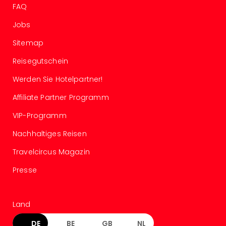
The
FAQ
Sins
Bad
Jobs
Sch
Sitemap
Tau
The
Reisegutschein
The
Eusk
Werden Sie Hotelpartner!
Caro
Affiliate Partner Programm
The
Aqu
VIP-Programm
Prag
Bali
Nachhaltiges Reisen
The
Travelcircus Magazin
The
Bad
Presse
Wöri
Rula
Eur
Land
Karl
alle
DE
BE
GB
NL