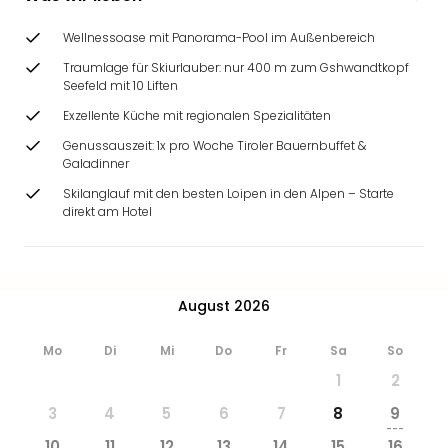
Ang
Wass
Wellnessoase mit Panorama-Pool im Außenbereich
Trop
Traumlage für Skiurlauber: nur 400 m zum Gshwandtkopf
Isla
Seefeld mit 10 Liften
The
Exzellente Küche mit regionalen Spezialitäten
Erdi
Rula
Genussauszeit: 1x pro Woche Tiroler Bauernbuffet &
Bad
Galadinner
Sch
Skilanglauf mit den besten Loipen in den Alpen – Starte
aqu
direkt am Hotel
The
Sins
alle
Ang
August 2026
Zoo
&
Mo
Di
Mi
Do
Fr
Sa
So
Safa
1
2
Erle
Zoo
3
4
5
6
7
8
9
Han
---
10
11
12
13
14
15
16