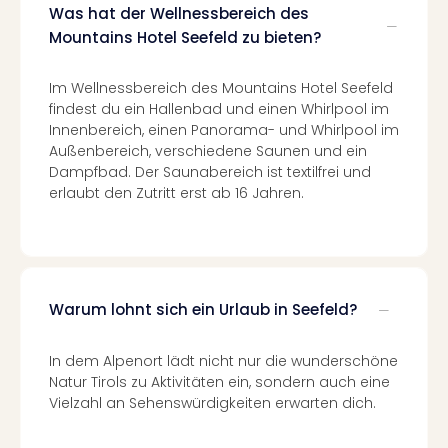
Was hat der Wellnessbereich des
Even
Mountains Hotel Seefeld zu bieten?
at
War
Bros.
Im Wellnessbereich des Mountains Hotel Seefeld
Stud
findest du ein Hallenbad und einen Whirlpool im
Tour
Innenbereich, einen Panorama- und Whirlpool im
Lon
Außenbereich, verschiedene Saunen und ein
Dampfbad. Der Saunabereich ist textilfrei und
–
erlaubt den Zutritt erst ab 16 Jahren.
The
Mak
of
Harr
Pott
Form
Warum lohnt sich ein Urlaub in Seefeld?
1
Die
In dem Alpenort lädt nicht nur die wunderschöne
Auss
Natur Tirols zu Aktivitäten ein, sondern auch eine
Imme
Vielzahl an Sehenswürdigkeiten erwarten dich.
Auss
alle