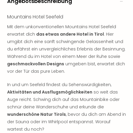
Angebotsbeschreibung
Rou
Das
Musi
Mountains Hotel Seefeld
Köni
Mit dem unkonventionellen Mountains Hotel Seefeld
der
erwartet dich
das etwas andere Hotel in Tirol
. Hier
Löw
umgibt dich eine sanft schwingende Gelassenheit und
Die
Eisk
du erfährst ein unvergleichliches Erlebnis der Besinnung.
Tarz
Während du im Hotel von einem Meer der Ruhe sowie
MJ
geschmackvollen Designs
umgeben bist, erwartet dich
–
vor der Tür das pure Leben.
Das
Mich
In und um Seefeld findest du Sehenswürdigkeiten,
Jac
Aktivitäten und Ausflugsmöglichkeiten
so weit das
Musi
Auge reicht. Schwing dich auf das Mountainbike oder
Der
schnür deine Wanderschuhe und erkunde die
Teuf
träg
wunderschöne Natur Tirols
, bevor du dich am Abend in
Pra
der Sauna oder im Whirlpool entspannst. Worauf
Die
wartest du noch?