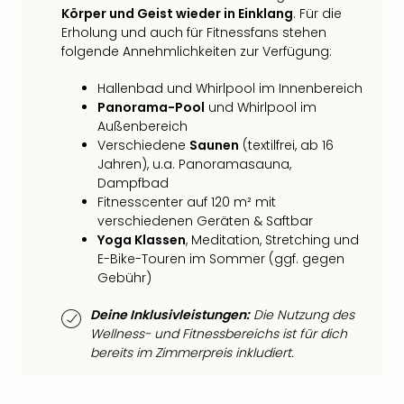
Fest
Körper und Geist wieder in Einklang
. Für die
Stör
Erholung und auch für Fitnessfans stehen
Fest
folgende Annehmlichkeiten zur Verfügung:
Mus
Fuld
Hallenbad und Whirlpool im Innenbereich
Are
Panorama-Pool
und Whirlpool im
di
Außenbereich
Ver
Verschiedene
Saunen
(textilfrei, ab 16
alle
Jahren), u.a. Panoramasauna,
Ang
Dampfbad
Musi
Fitnesscenter auf 120 m² mit
Musi
verschiedenen Geräten & Saftbar
Ham
Yoga Klassen
, Meditation, Stretching und
alle
E-Bike-Touren im Sommer (ggf. gegen
Ang
Gebühr)
Kultu
Deine Inklusivleistungen:
Die Nutzung des
&
Wellness- und Fitnessbereichs ist für dich
Spor
bereits im Zimmerpreis inkludiert.
Mus
Tec
Sins