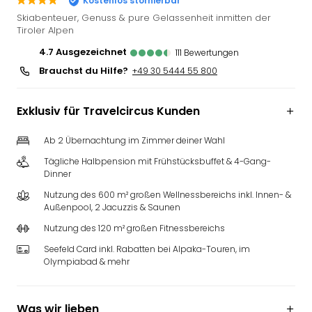
Kostenlos stornierbar
Slag
Skiabenteuer, Genuss & pure Gelassenheit inmitten der
Eftel
Tiroler Alpen
LEG
4.7
ausgezeichnet
111
Bewertungen
Deu
Brauchst du Hilfe?
+49 30 5444 55 800
Parc
Astér
Rast
Exklusiv für Travelcircus Kunden
Lan
Baye
Ab 2 Übernachtung im Zimmer deiner Wahl
Park
Tägliche Halbpension mit Frühstücksbuffet & 4-Gang-
Plop
Dinner
Deu
Nutzung des 600 m² großen Wellnessbereichs inkl. Innen- &
(eh
Außenpool, 2 Jacuzzis & Saunen
Holi
Park
Nutzung des 120 m² großen Fitnessbereichs
Tivol
Seefeld Card inkl. Rabatten bei Alpaka-Touren, im
Kop
Olympiabad & mehr
Futu
Bela
alle
Was wir lieben