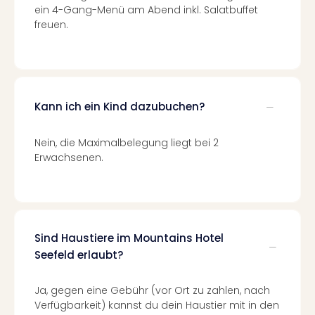
Con
ein 4-Gang-Menü am Abend inkl. Salatbuffet
Schl
freuen.
Sch
Konz
alle
Ang
Fest
Kann ich ein Kind dazubuchen?
Glüc
Insel
Mer
Nein, die Maximalbelegung liegt bei 2
Lun
Erwachsenen.
Black
Festi
Nibiri
Festi
Ikar
Sind Haustiere im Mountains Hotel
Festi
Seefeld erlaubt?
alle
Ang
Ja, gegen eine Gebühr (vor Ort zu zahlen, nach
Loca
Verfügbarkeit) kannst du dein Haustier mit in den
Konz