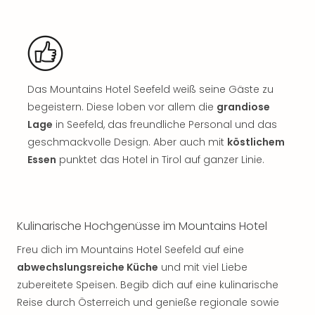
Sch
und
das
Biest
Wie
Mari
Das Mountains Hotel Seefeld weiß seine Gäste zu
Ther
begeistern. Diese loben vor allem die
grandiose
Sta
Ente
Lage
in Seefeld, das freundliche Personal und das
Das
geschmackvolle Design. Aber auch mit
köstlichem
Pha
Essen
punktet das Hotel in Tirol auf ganzer Linie.
der
Ope
Köln
Tan
Kulinarische Hochgenüsse im Mountains Hotel
der
Vam
Freu dich im Mountains Hotel Seefeld auf eine
alle
abwechslungsreiche Küche
und mit viel Liebe
Ang
zubereitete Speisen. Begib dich auf eine kulinarische
Sho
Reise durch Österreich und genieße regionale sowie
&