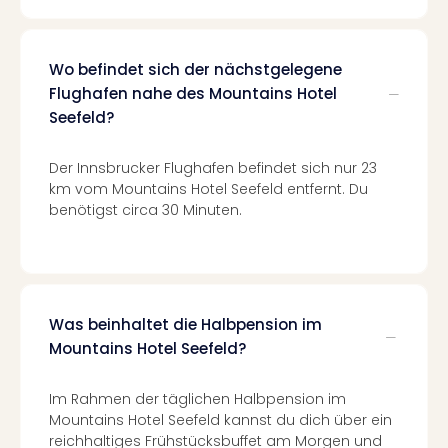
Ang
Spor
Skiu
Wo befindet sich der nächstgelegene
in
Flughafen nahe des Mountains Hotel
Deu
Seefeld?
Skiu
in
Öste
Der Innsbrucker Flughafen befindet sich nur 23
Form
km vom Mountains Hotel Seefeld entfernt. Du
1
benötigst circa 30 Minuten.
Reis
Konz
Konz
Pitbu
Karo
Was beinhaltet die Halbpension im
G
Mountains Hotel Seefeld?
Back
Boy
Im Rahmen der täglichen Halbpension im
Disn
Mountains Hotel Seefeld kannst du dich über ein
in
reichhaltiges Frühstücksbuffet am Morgen und