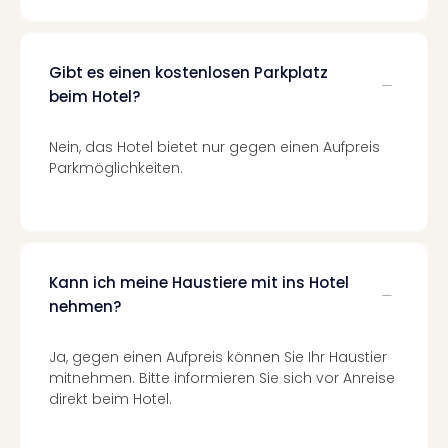
Of
Thro
Stud
Tour
Gibt es einen kostenlosen Parkplatz
Swar
beim Hotel?
Krist
Mini
Nein, das Hotel bietet nur gegen einen Aufpreis
Wun
Parkmöglichkeiten.
Ham
War
Bros.
Stud
Tour
Kann ich meine Haustiere mit ins Hotel
Lon
nehmen?
–
The
Ja, gegen einen Aufpreis können Sie Ihr Haustier
Mak
mitnehmen. Bitte informieren Sie sich vor Anreise
of
direkt beim Hotel.
Harr
Pott
An