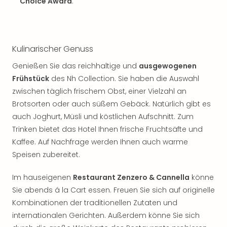
Sch
Choice Award
.
und
das
Biest
Wie
Kulinarischer Genuss
Mari
Genießen Sie das reichhaltige und
ausgewogenen
Ther
Frühstück
des Nh Collection. Sie haben die Auswahl
Sta
Ente
zwischen täglich frischem Obst, einer Vielzahl an
Das
Brotsorten oder auch süßem Gebäck. Natürlich gibt es
Pha
auch Joghurt, Müsli und köstlichen Aufschnitt. Zum
der
Trinken bietet das Hotel Ihnen frische Fruchtsäfte und
Ope
Kaffee. Auf Nachfrage werden Ihnen auch warme
Köln
Speisen zubereitet.
Tan
der
Im hauseigenen
Restaurant Zenzero & Cannella
könne
Vam
Sie abends á la Cart essen. Freuen Sie sich auf originelle
alle
Ang
Kombinationen der traditionellen Zutaten und
Sho
internationalen Gerichten. Außerdem könne Sie sich
&