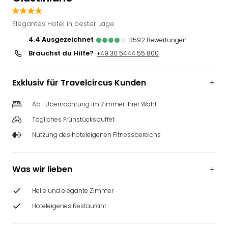
Slag
Eftel
Elegantes Hotel in bester Lage
LEG
4.4
ausgezeichnet
3592
Bewertungen
Deu
Brauchst du Hilfe?
+49 30 5444 55 800
Parc
Astér
Rast
Exklusiv für Travelcircus Kunden
Lan
Baye
Ab 1 Übernachtung im Zimmer Ihrer Wahl
Park
Tägliches Frühstücksbuffet
Plop
Deu
Nutzung des hoteleigenen Fitnessbereichs
(eh
Holi
Park
Was wir lieben
Tivol
Kop
Helle und elegante Zimmer
Futu
Hoteleigenes Restaurant
Bela
alle