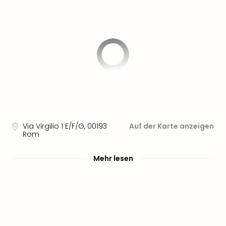
Sere
Park
Allw
Müns
Zoo
Leip
Safa
Beek
Ber
ZOO
Erle
Gels
Via Virgilio 1 E/F/G
,
00193
Auf der Karte anzeigen
Rom
Welt
Wal
Nau
Mehr lesen
Aqu
Zool
Gar
Berli
alle
Ang