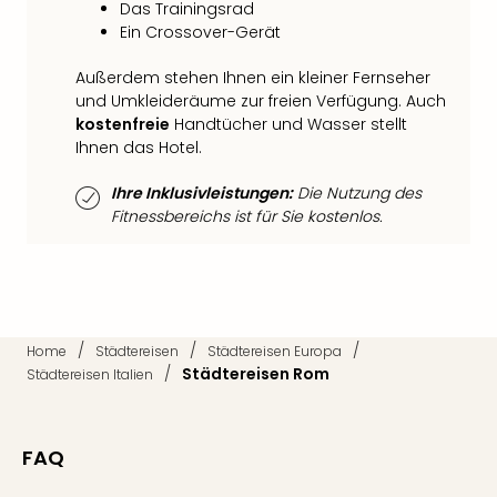
Qua
Das Trainingsrad
Ein Crossover-Gerät
Com
Club
Außerdem stehen Ihnen ein kleiner Fernseher
Pret
und Umkleideräume zur freien Verfügung. Auch
Wo
kostenfreie
Handtücher und Wasser stellt
alle
Ihnen das Hotel.
Ang
TV
Ihre Inklusivleistungen:
Die Nutzung des
Sho
Fitnessbereichs ist für Sie kostenlos.
ZDF
Fern
in
Main
Stef
Raa
/
/
/
Home
Städtereisen
Städtereisen Europa
/
Städtereisen Rom
Sho
Städtereisen Italien
alle
Ang
Fest
FAQ
Dom