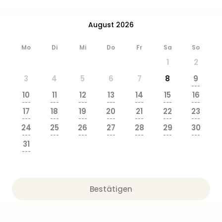
Ang
Wass
August 2026
Trop
Isla
Mo
Di
Mi
Do
Fr
Sa
So
The
Erdi
1
2
Rula
3
4
5
6
7
8
9
Bad
---
Sch
10
11
12
13
14
15
16
---
---
---
---
---
---
---
aqu
17
18
19
20
21
22
23
The
---
---
---
---
---
---
---
Sins
24
25
26
27
28
29
30
---
---
---
---
---
---
---
alle
31
Ang
---
Zoo
&
Safa
Bestätigen
Erle
Zoo
Han