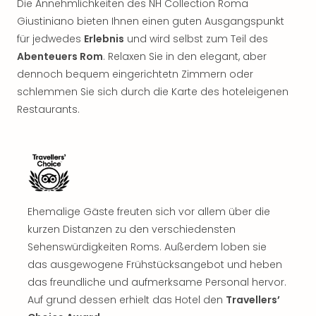
Die Annehmlichkeiten des NH Collection Roma
Rou
Giustiniano bieten Ihnen einen guten Ausgangspunkt
Das
Musi
für jedwedes
Erlebnis
und wird selbst zum Teil des
Köni
Abenteuers Rom
. Relaxen Sie in den elegant, aber
der
dennoch bequem eingerichtetn Zimmern oder
Löw
schlemmen Sie sich durch die Karte des hoteleigenen
Die
Restaurants.
Eisk
Tarz
MJ
–
Das
Mich
Jac
Ehemalige Gäste freuten sich vor allem über die
Musi
kurzen Distanzen zu den verschiedensten
Der
Sehenswürdigkeiten Roms. Außerdem loben sie
Teuf
das ausgewogene Frühstücksangebot und heben
träg
das freundliche und aufmerksame Personal hervor.
Pra
Auf grund dessen erhielt das Hotel den
Travellers’
Die