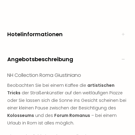
noc
meh
Frei
Frei
Eur
Hotelinformationen
Frei
Deu
Frei
Nied
Angebotsbeschreibung
Frei
Öste
NH Collection Roma Giustiniano
Frei
Fran
Beobachten Sie bei einem Kaffee die
artistischen
Musi
Tricks
der Straßenkünstler auf den weitläufigen Piazze
&
oder Sie lassen sich die Sonne ins Gesicht scheinen bei
Sho
einer kleinen Pause zwischen der Besichtigung des
Musi
Kolosseums
und des
Forum Romanus
– bei einem
Starl
Urlaub in Rom ist alles möglich.
Expr
Moul