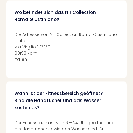
Fest
Stör
Wo befindet sich das NH Collection
Fest
Roma Giustiniano?
Mus
Fuld
Are
Die Adresse von NH Collection Roma Giustiniano
di
lautet:
Ver
Via Virgilio 1 E/F/G
alle
00193 Rom
Ang
Italien
Musi
Musi
Ham
alle
Ang
Wann ist der Fitnessbereich geöffnet?
Kultu
Sind die Handtücher und das Wasser
&
kostenlos?
Spor
Mus
Der Fitnessraum ist von 6 – 24 Uhr geöffnet und
Tec
die Handtücher sowie das Wasser sind für
Sins