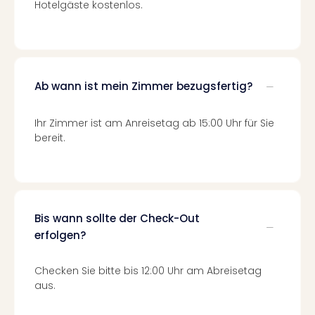
Hotelgäste kostenlos.
Mer
Ben
Mus
Stut
Pors
Ab wann ist mein Zimmer bezugsfertig?
Mus
Auto
Wolf
Ihr Zimmer ist am Anreisetag ab 15:00 Uhr für Sie
BM
bereit.
Mus
in
Mün
Barb
Mus
Bis wann sollte der Check-Out
Tec
erfolgen?
Spey
alle
Checken Sie bitte bis 12:00 Uhr am Abreisetag
Ang
aus.
Auss
Ga