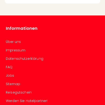
Even
at
War
Bros.
Stud
Informationen
Tour
Lon
–
Über uns
The
Impressum
Mak
of
Datenschutzerklärung
Harr
Pott
FAQ
Form
Jobs
1
Die
Sitemap
Auss
Imme
Reisegutschein
Auss
Werden Sie Hotelpartner!
alle