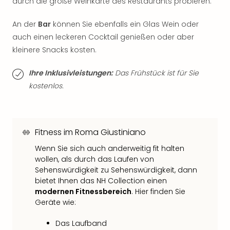
durch die große Weinkarte des Restaurants probieren.
Thea
ABB
An der
Bar
können Sie ebenfalls ein Glas Wein oder
Voy
auch einen leckeren Cocktail genießen oder aber
in
kleinere Snacks kosten.
Lon
Harr
Ihre Inklusivleistungen:
Das Frühstück ist für Sie
Pott
kostenlos.
Thea
Lon
GOP
Vari
Fitness im Roma Giustiniano
Thea
Frie
Wenn Sie sich auch anderweitig fit halten
Pala
wollen, als durch das Laufen von
Berli
Sehenswürdigkeit zu Sehenswürdigkeit, dann
Fest
bietet Ihnen das NH Collection einen
Neu
modernen Fitnessbereich
. Hier finden Sie
Fest
Geräte wie:
Bad
Bad
Das Laufband