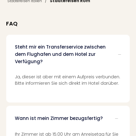
Fest
/
Städtereisen Rom
Städtereisen Italien
Stör
Fest
Mus
FAQ
Fuld
Are
di
Ver
Steht mir ein Transferservice zwischen
alle
dem Flughafen und dem Hotel zur
Ang
Verfügung?
Musi
Musi
Ja, dieser ist aber mit einem Aufpreis verbunden.
Ham
Bitte informieren Sie sich direkt im Hotel darüber.
alle
Ang
Kultu
&
Spor
Wann ist mein Zimmer bezugsfertig?
Mus
Tec
Sins
Ihr Zimmer ist ab 15:00 Uhr am Anreisetag für Sie