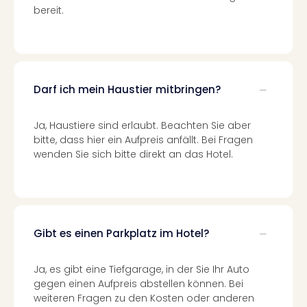
Mer
bereit.
Ben
Mus
Stut
Pors
Mus
Darf ich mein Haustier mitbringen?
Auto
Wolf
Ja, Haustiere sind erlaubt. Beachten Sie aber
BM
bitte, dass hier ein Aufpreis anfällt. Bei Fragen
Mus
wenden Sie sich bitte direkt an das Hotel.
in
Mün
Barb
Mus
Tec
Gibt es einen Parkplatz im Hotel?
Spey
alle
Ang
Ja, es gibt eine Tiefgarage, in der Sie Ihr Auto
Auss
gegen einen Aufpreis abstellen können. Bei
Ga
weiteren Fragen zu den Kosten oder anderen