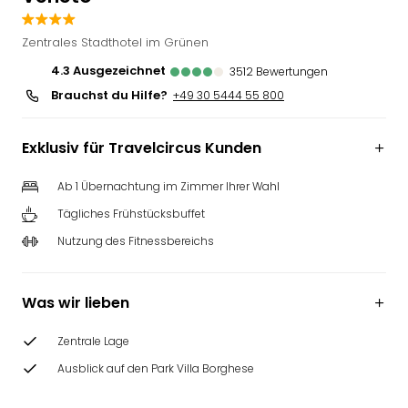
Slag
Eftel
Zentrales Stadthotel im Grünen
LEG
4.3
ausgezeichnet
3512
Bewertungen
Deu
Brauchst du Hilfe?
+49 30 5444 55 800
Parc
Astér
Rast
Exklusiv für Travelcircus Kunden
Lan
Baye
Ab 1 Übernachtung im Zimmer Ihrer Wahl
Park
Tägliches Frühstücksbuffet
Plop
Deu
Nutzung des Fitnessbereichs
(eh
Holi
Park
Was wir lieben
Tivol
Kop
Zentrale Lage
Futu
Ausblick auf den Park Villa Borghese
Bela
alle