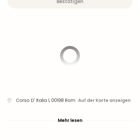
Sere
Bestätigen
Park
Allw
Müns
Zoo
Leip
Safa
Beek
Ber
ZOO
Erle
Gels
Welt
Wal
Nau
Corso D' Italia 1
,
00198
Rom
Auf der Karte anzeigen
Aqu
Zool
Gar
Mehr lesen
Berli
alle
Ang