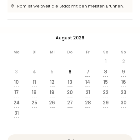
Ang
Rom ist weltweit die Stadt mit den meisten Brunnen.
Wass
Trop
Isla
The
Erdi
August 2026
Rula
Bad
Mo
Di
Mi
Do
Fr
Sa
So
Sch
1
2
aqu
3
4
5
6
7
8
9
The
---
---
---
Sins
10
11
12
13
14
15
16
alle
---
---
---
---
---
---
---
17
18
19
20
21
22
23
Ang
---
---
---
---
---
---
---
Zoo
24
25
26
27
28
29
30
&
---
---
---
---
---
---
---
31
Safa
---
Erle
Zoo
Han