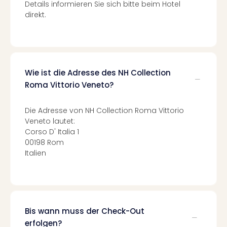
Of
Details informieren Sie sich bitte beim Hotel
Thro
direkt.
Stud
Tour
Swar
Krist
Mini
Wie ist die Adresse des NH Collection
Wun
Roma Vittorio Veneto?
Ham
War
Die Adresse von NH Collection Roma Vittorio
Bros.
Veneto lautet:
Stud
Corso D' Italia 1
Tour
00198 Rom
Lon
Italien
–
The
Mak
of
Harr
Bis wann muss der Check-Out
Pott
erfolgen?
An