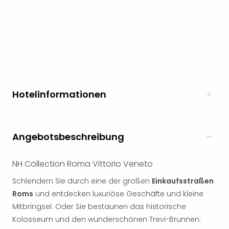
noc
meh
Frei
Frei
Eur
Frei
Deu
Frei
Hotelinformationen
Nied
Frei
Öste
Frei
Angebotsbeschreibung
Fran
Musi
NH Collection Roma Vittorio Veneto
&
Sho
Schlendern Sie durch eine der großen
Einkaufsstraßen
Musi
Roms
und entdecken luxuriöse Geschäfte und kleine
Starl
Mitbringsel. Oder Sie bestaunen das historische
Expr
Kolosseum und den wunderschönen Trevi-Brunnen.
Moul