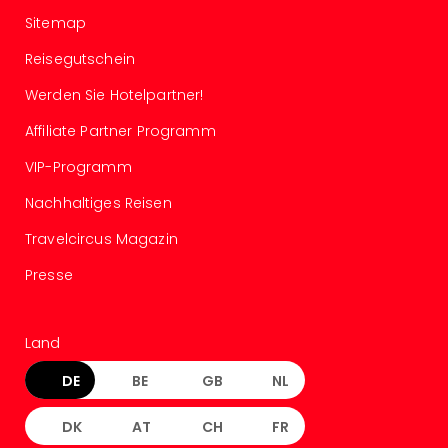
Ang
Sitemap
Spor
Skiu
Reisegutschein
in
Werden Sie Hotelpartner!
Deu
Skiu
Affiliate Partner Programm
in
Öste
VIP-Programm
Form
Nachhaltiges Reisen
1
Reis
Travelcircus Magazin
Konz
Presse
Konz
Pitbu
Karo
G
Land
Back
DE
BE
GB
NL
Boy
Disn
DK
AT
CH
FR
in