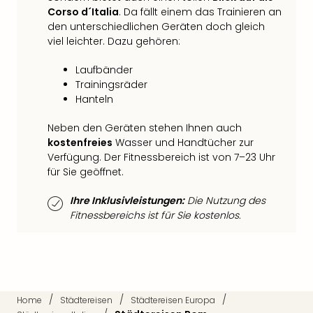
Qua
Corso d´Italia
. Da fällt einem das Trainieren an
Com
den unterschiedlichen Geräten doch gleich
Club
viel leichter. Dazu gehören:
Pret
Wo
Laufbänder
alle
Trainingsräder
Ang
Hanteln
TV
Neben den Geräten stehen Ihnen auch
Sho
kostenfreies
Wasser und Handtücher zur
ZDF
Verfügung. Der Fitnessbereich ist von 7–23 Uhr
Fern
für Sie geöffnet.
in
Main
Ihre Inklusivleistungen:
Die Nutzung des
Stef
Fitnessbereichs ist für Sie kostenlos.
Raa
Sho
alle
Ang
Fest
Dom
/
/
/
Home
Städtereisen
Städtereisen Europa