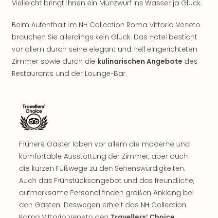
Vielleicht bringt Ihnen ein Münzwurf ins Wasser ja Glück.
Rou
Das
Beim Aufenthalt im NH Collection Roma Vittorio Veneto
Musi
Köni
brauchen Sie allerdings kein Glück. Das Hotel besticht
der
vor allem durch seine elegant und hell eingerichteten
Löw
Zimmer sowie durch die
kulinarischen Angebote
des
Die
Restaurants und der Lounge-Bar.
Eisk
Tarz
MJ
–
Das
Mich
Jac
Frühere Gäster loben vor allem die moderne und
Musi
komfortable Ausstattung der Zimmer, aber auch
Der
die kurzen Fußwege zu den Sehenswürdigkeiten.
Teuf
Auch das Frühstücksangebot und das freundliche,
träg
aufmerksame Personal finden großen Anklang bei
Pra
den Gästen. Deswegen erhielt das NH Collection
Die
Roma Vittorio Veneto den
Travellers’ Choice