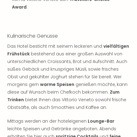
Sch
Award
.
und
das
Biest
Wie
Mari
Kulinarische Genüsse
Ther
Das Hotel besticht mit seinem leckeren und
vielfältigen
Sta
Frühstück
bestehend aus einer großen Auswahl von
Ente
Das
unterschiedlichen Croissants, Brot und Aufschnitt. Auch
Pha
süßes Gebäck und knuspriges Müsli, sowie frisches
der
Obst und gekühlter Joghurt stehen für Sie bereit. Wer
Ope
morgens gern
warme Speisen
genießen möchte, kann
Köln
diese auf Wunsch beim Chefkoch bekommen.
Zum
Tan
Trinken
bietet Ihnen das Vittorio Veneto sowohl frische
der
Obstsäfte, als auch Smoothies und Kaffee an.
Vam
alle
Mittags werden an der hoteleigenen
Lounge-Bar
Ang
Sho
leichte Speisen und Getränke angeboten. Abends
&
erhalten Sie hier auch
spritzige Cocktails
und
feine