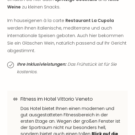
Thea
Weine
zu kleinen Snacks.
ABB
Voy
Im hauseigenen à la carte
Restaurant La Cupola
in
werden Ihnen italienische, mediterrane und auch
Lon
internationale Speisen geboten. Auch hier bekommen
Harr
Sie ein Gläschen Wein, natürlich passend auf Ihr Gericht
Pott
abgestimmt.
Thea
Lon
Ihre Inklusivleistungen:
Das Frühstück ist für Sie
GOP
Vari
kostenlos.
Thea
Frie
Pala
Berli
Fitness im Hotel Vittorio Veneto
Fest
Das Hotel bietet Ihnen einen modernen und
Neu
gut ausgestatteten Fitnessbereich in der
Fest
ersten Etage an. Wegen der großen Fenster ist
Bad
der Sportraum nicht nur besonders hell,
Bad
sondern bietet auch einen tollen
Blick auf die