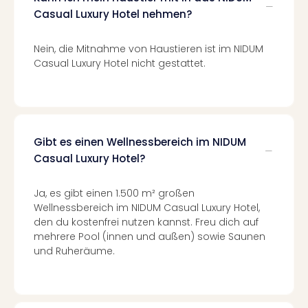
Ang
Casual Luxury Hotel nehmen?
Spor
Skiu
Nein, die Mitnahme von Haustieren ist im NIDUM
in
Casual Luxury Hotel nicht gestattet.
Deu
Skiu
in
Öste
Form
Gibt es einen Wellnessbereich im NIDUM
1
Casual Luxury Hotel?
Reis
Konz
Konz
Ja, es gibt einen 1.500 m² großen
Pitbu
Wellnessbereich im NIDUM Casual Luxury Hotel,
Karo
den du kostenfrei nutzen kannst. Freu dich auf
G
mehrere Pool (innen und außen) sowie Saunen
Back
und Ruheräume.
Boy
Disn
in