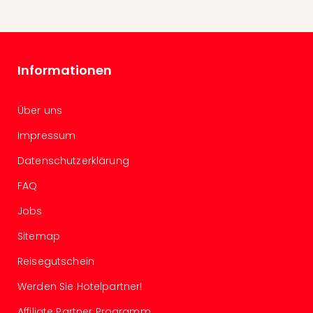
in
Köln
Konz
in
Informationen
Düss
Well
Well
Über uns
Deu
Allg
Impressum
Baye
Datenschutzerklärung
Wal
Baye
FAQ
Bod
Jobs
Harz
Nor
Sitemap
NRW
Ost
Reisegutschein
Sch
Werden Sie Hotelpartner!
alle
Ang
Affiliate Partner Programm