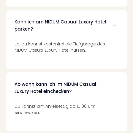
Of
Thro
Stud
Tour
Kann ich am NIDUM Casual Luxury Hotel
Swar
parken?
Krist
Mini
Ja, du kannst kostenfrei die Tiefgarage des
Wun
NIDUM Casual Luxury Hotel nutzen.
Ham
War
Bros.
Stud
Tour
Ab wann kann ich im NIDUM Casual
Lon
Luxury Hotel einchecken?
–
The
Mak
Du kannst am Anreisetag ab 15:00 Uhr
of
einchecken.
Harr
Pott
An