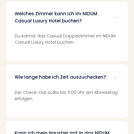
Even
at
Welches Zimmer kann ich im NIDUM
War
Casual Luxury Hotel buchen?
Bros.
Stud
Du kannst das Casual Doppelzimmer im NIDUM
Tour
Casual Luxury Hotel buchen.
Lon
–
The
Mak
of
Wie lange habe ich Zeit auszuchecken?
Harr
Pott
Form
Der Check-Out sollte bis 11:00 Uhr am Abreisetag
1
erfolgen.
Die
Auss
Imme
Auss
alle
Kann ich mein Haustier mit in das NIDUM