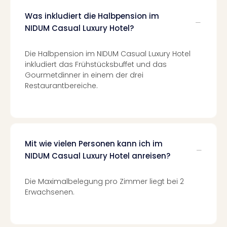
Con
Schl
Was inkludiert die Halbpension im
Sch
NIDUM Casual Luxury Hotel?
Konz
alle
Die Halbpension im NIDUM Casual Luxury Hotel
Ang
inkludiert das Frühstücksbuffet und das
Fest
Gourmetdinner in einem der drei
Glüc
Restaurantbereiche.
Insel
Mer
Lun
Black
Festi
Mit wie vielen Personen kann ich im
Nibiri
NIDUM Casual Luxury Hotel anreisen?
Festi
Ikar
Festi
Die Maximalbelegung pro Zimmer liegt bei 2
alle
Erwachsenen.
Ang
Loca
Konz