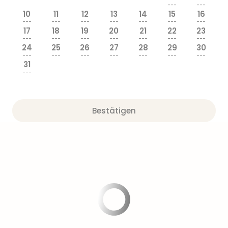
Sere
---
---
Park
10
11
12
13
14
15
16
---
---
---
---
---
---
---
Allw
17
18
19
20
21
22
23
Müns
---
---
---
---
---
---
---
Zoo
24
25
26
27
28
29
30
---
---
---
---
---
---
---
Leip
31
Safa
---
Beek
Ber
ZOO
Bestätigen
Erle
Gels
Welt
Wal
Nau
Aqu
Zool
Gar
Berli
alle
Ang