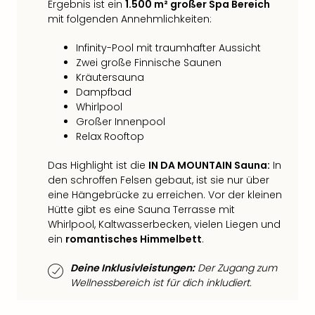
Fest
Ergebnis ist ein
1.500 m² großer Spa Bereich
Stör
mit folgenden Annehmlichkeiten:
Fest
Mus
Infinity-Pool mit traumhafter Aussicht
Fuld
Zwei große Finnische Saunen
Are
Kräutersauna
di
Dampfbad
Whirlpool
Ver
Großer Innenpool
alle
Relax Rooftop
Ang
Musi
Das Highlight ist die
IN DA MOUNTAIN Sauna:
In
Musi
den schroffen Felsen gebaut, ist sie nur über
Ham
eine Hängebrücke zu erreichen. Vor der kleinen
alle
Hütte gibt es eine Sauna Terrasse mit
Ang
Whirlpool, Kaltwasserbecken, vielen Liegen und
Kultu
ein
romantisches Himmelbett
.
&
Spor
Deine Inklusivleistungen:
Der Zugang zum
Mus
Wellnessbereich ist für dich inkludiert.
Tec
Sins