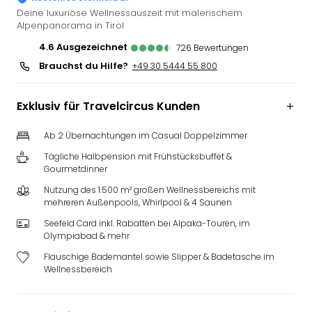
Slag
Deine luxuriöse Wellnessauszeit mit malerischem
Alpenpanorama in Tirol
Eftel
LEG
4.6
ausgezeichnet
726
Bewertungen
Deu
Brauchst du Hilfe?
+49 30 5444 55 800
Parc
Astér
Rast
Exklusiv für Travelcircus Kunden
Lan
Baye
Ab 2 Übernachtungen im Casual Doppelzimmer
Park
Tägliche Halbpension mit Frühstücksbuffet &
Plop
Gourmetdinner
Deu
Nutzung des 1.500 m² großen Wellnessbereichs mit
(eh
mehreren Außenpools, Whirlpool & 4 Saunen
Holi
Seefeld Card inkl. Rabatten bei Alpaka-Touren, im
Park
Olympiabad & mehr
Tivol
Flauschige Bademantel sowie Slipper & Badetasche im
Kop
Wellnessbereich
Futu
Bela
alle