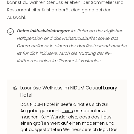
Qua
kannst du wahren Genuss erleben. Der Sommelier und
Com
Restaurantleiter Kristian berät dich gerne bei der
Club
Auswahl.
Pret
Wo
Deine Inklusivleistungen:
Im Rahmen der täglichen
alle
Halbpension sind das Frühstücksbuffet sowie das
Ang
Gourmetdinner in einem der drei Restaurantbereiche
TV
ist für dich inklusive. Auch die Nutzung der Illy-
Sho
Kaffeemaschine im Zimmer ist kostenlos.
ZDF
Fern
in
Main
Luxuriöse Wellness im NIDUM Casual Luxury
Stef
Raa
Hotel
Sho
Das NIDUM Hotel in Seefeld hat es sich zur
alle
Aufgabe gemacht,
Luxus
entspannter zu
Ang
machen. Kein Wunder also, dass das Haus
Fest
einen großen Wert auf einen modernen und
Dom
gut ausgestatteten Wellnessbereich legt. Das