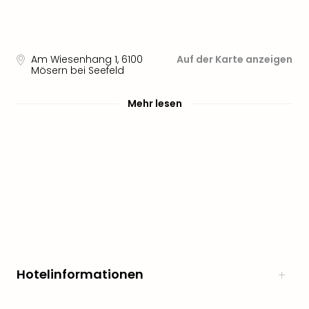
noc
meh
Frei
Frei
Am Wiesenhang 1
,
6100
Auf der Karte anzeigen
Mösern bei Seefeld
Eur
Frei
Deu
Mehr lesen
Frei
Nied
Frei
Öste
Frei
Fran
Musi
&
Sho
Musi
Starl
Hotelinformationen
Expr
Moul