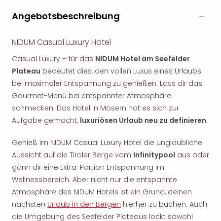
Rou
Angebotsbeschreibung
Das
Musi
Köni
NIDUM Casual Luxury Hotel
der
Löw
Casual Luxury – für das
NIDUM Hotel am Seefelder
Die
Plateau
bedeutet dies, den vollen Luxus eines Urlaubs
Eisk
bei maximaler Entspannung zu genießen. Lass dir das
Tarz
Gourmet-Menü bei entspannter Atmosphäre
MJ
schmecken. Das Hotel in Mösern hat es sich zur
–
Aufgabe gemacht,
luxuriösen Urlaub neu zu definieren
.
Das
Mich
Genieß im NIDUM Casual Luxury Hotel die unglaubliche
Jac
Aussicht auf die Tiroler Berge vom
Infinitypool
aus oder
Musi
Der
gönn dir eine Extra-Portion Entspannung im
Teuf
Wellnessbereich. Aber nicht nur die entspannte
träg
Atmosphäre des NIDUM Hotels ist ein Grund, deinen
Pra
nächsten
Urlaub in den Bergen
hierher zu buchen. Auch
Die
die Umgebung des Seefelder Plateaus lockt sowohl