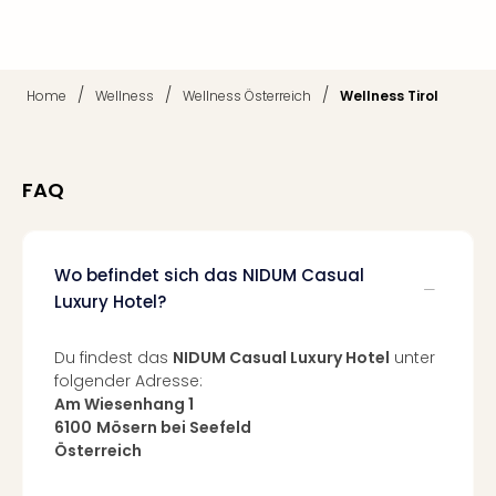
Mer
Ben
Mus
Stut
/
/
/
Home
Wellness
Wellness Österreich
Wellness Tirol
Pors
Mus
Auto
Wolf
FAQ
BM
Mus
in
Wo befindet sich das NIDUM Casual
Mün
Luxury Hotel?
Barb
Mus
Tec
Du findest das
NIDUM Casual Luxury Hotel
unter
Spey
folgender Adresse:
alle
Am Wiesenhang 1
6100
Mösern bei Seefeld
Ang
Österreich
Auss
Ga