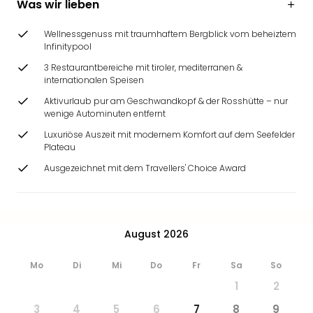
Was wir lieben
Ang
Wass
Wellnessgenuss mit traumhaftem Bergblick vom beheiztem
Trop
Infinitypool
Isla
3 Restaurantbereiche mit tiroler, mediterranen &
The
internationalen Speisen
Erdi
Rula
Aktivurlaub pur am Geschwandkopf & der Rosshütte – nur
wenige Autominuten entfernt
Bad
Sch
Luxuriöse Auszeit mit modernem Komfort auf dem Seefelder
aqu
Plateau
The
Ausgezeichnet mit dem Travellers' Choice Award
Sins
alle
Ang
Zoo
August 2026
&
Safa
Mo
Di
Mi
Do
Fr
Sa
So
Erle
Zoo
1
2
Han
3
4
5
6
7
8
9