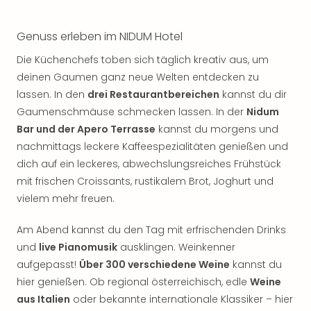
Thea
ABB
Genuss erleben im NIDUM Hotel
Voy
in
Die Küchenchefs toben sich täglich kreativ aus, um
Lon
deinen Gaumen ganz neue Welten entdecken zu
Harr
lassen. In den
drei Restaurantbereichen
kannst du dir
Pott
Gaumenschmäuse schmecken lassen. In der
Nidum
Thea
Bar und der Apero Terrasse
kannst du morgens und
Lon
nachmittags leckere Kaffeespezialitäten genießen und
GOP
Vari
dich auf ein leckeres, abwechslungsreiches Frühstück
Thea
mit frischen Croissants, rustikalem Brot, Joghurt und
Frie
vielem mehr freuen.
Pala
Berli
Am Abend kannst du den Tag mit erfrischenden Drinks
Fest
und
live Pianomusik
ausklingen. Weinkenner
Neu
aufgepasst!
Über 300 verschiedene Weine
kannst du
Fest
hier genießen. Ob regional österreichisch, edle
Weine
Bad
aus Italien
oder bekannte internationale Klassiker – hier
Bad