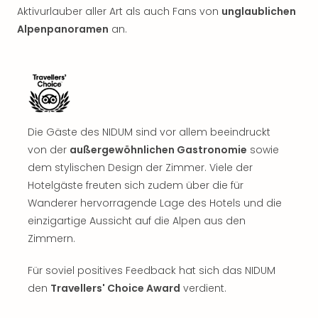
Sch
Aktivurlauber aller Art als auch Fans von
unglaublichen
und
Alpenpanoramen
an.
das
Biest
Wie
Mari
Ther
Sta
Ente
Die Gäste des NIDUM sind vor allem beeindruckt
Das
von der
außergewöhnlichen Gastronomie
sowie
Pha
dem stylischen Design der Zimmer. Viele der
der
Hotelgäste freuten sich zudem über die für
Ope
Wanderer hervorragende Lage des Hotels und die
Köln
Tan
einzigartige Aussicht auf die Alpen aus den
der
Zimmern.
Vam
alle
Für soviel positives Feedback hat sich das NIDUM
Ang
den
Travellers' Choice Award
verdient.
Sho
&