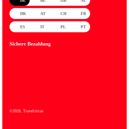
DE
BE
GB
NL
DK
AT
CH
FR
ES
IT
PL
PT
Sichere Bezahlung
©
2026
, Travelcircus