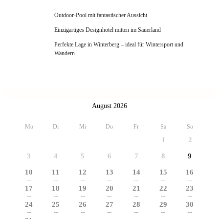
Outdoor-Pool mit fantastischer Aussicht
Einzigartiges Designhotel mitten im Sauerland
Perfekte Lage in Winterberg – ideal für Wintersport und
Wandern
August 2026
Mo
Di
Mi
Do
Fr
Sa
So
1
2
3
4
5
6
7
8
9
10
11
12
13
14
15
16
---
---
---
---
---
---
---
17
18
19
20
21
22
23
---
---
---
---
---
---
---
24
25
26
27
28
29
30
---
---
---
---
---
---
---