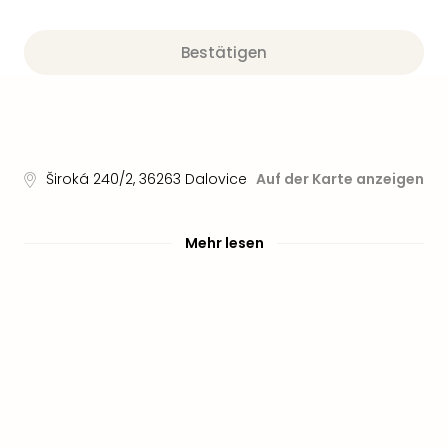
Sere
Park
Allw
Bestätigen
Müns
Zoo
Leip
Safa
Beek
Ber
Široká 240/2
,
36263
Dalovice
Auf der Karte anzeigen
ZOO
Erle
Mehr lesen
Gels
Welt
Wal
Nau
Aqu
Zool
Gar
Berli
alle
Ang