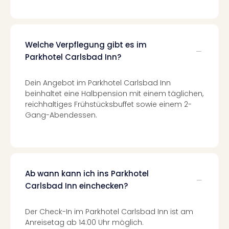
Mer
Ben
Mus
Stut
Welche Verpflegung gibt es im
Pors
Parkhotel Carlsbad Inn?
Mus
Auto
Dein Angebot im Parkhotel Carlsbad Inn
Wolf
beinhaltet eine Halbpension mit einem täglichen,
BM
reichhaltiges Frühstücksbuffet sowie einem 2-
Mus
Gang-Abendessen.
in
Mün
Barb
Mus
Tec
Ab wann kann ich ins Parkhotel
Spey
Carlsbad Inn einchecken?
alle
Ang
Auss
Der Check-In im Parkhotel Carlsbad Inn ist am
Ga
Anreisetag ab 14:00 Uhr möglich.