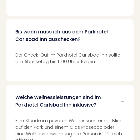
Of
Thro
Stud
Tour
Swar
Bis wann muss ich aus dem Parkhotel
Krist
Carlsbad Inn auschecken?
Mini
Wun
Der Check-Out im Parkhotel Carlsbad Inn sollte
Ham
am Abreisetag bis 11:00 Uhr erfolgen
War
Bros.
Stud
Tour
Lon
Welche Wellnessleistungen sind im
–
The
Parkhotel Carlsbad Inn inklusive?
Mak
of
Eine Stunde im privaten Wellnesscenter mit Blick
Harr
auf den Park und einem Glas Prosecco oder
Pott
eine Wellnessanwendung pro Person ist für dich
An