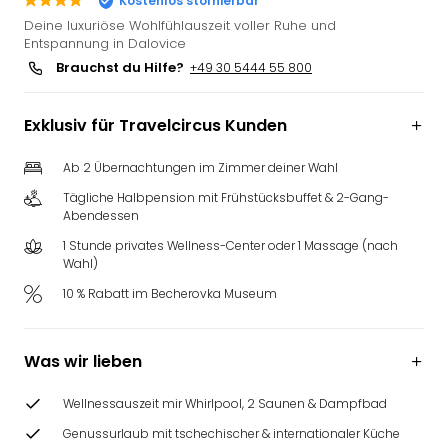
Kostenlos stornierbar
Slag
Deine luxuriöse Wohlfühlauszeit voller Ruhe und
Eftel
Entspannung in Dalovice
LEG
Brauchst du Hilfe?
+49 30 5444 55 800
Deu
Parc
Exklusiv für Travelcircus Kunden
Astér
Rast
Ab 2 Übernachtungen im Zimmer deiner Wahl
Lan
Baye
Tägliche Halbpension mit Frühstücksbuffet & 2-Gang-
Park
Abendessen
Plop
1 Stunde privates Wellness-Center oder 1 Massage (nach
Deu
Wahl)
(eh
10 % Rabatt im Becherovka Museum
Holi
Park
Tivol
Was wir lieben
Kop
Futu
Wellnessauszeit mir Whirlpool, 2 Saunen & Dampfbad
Bela
Genussurlaub mit tschechischer & internationaler Küche
alle