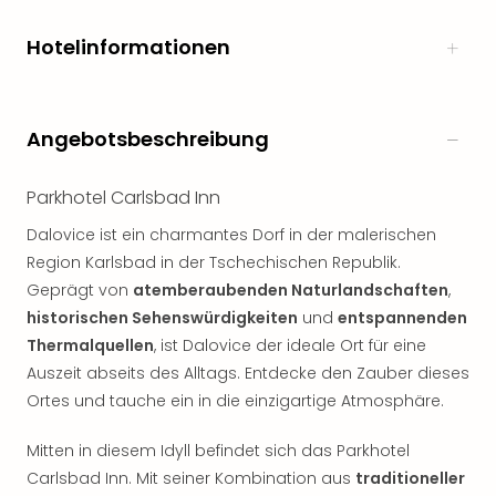
noc
meh
Hotelinformationen
Frei
Frei
Eur
Angebotsbeschreibung
Frei
Deu
Frei
Parkhotel Carlsbad Inn
Nied
Dalovice ist ein charmantes Dorf in der malerischen
Frei
Öste
Region Karlsbad in der Tschechischen Republik.
Frei
Geprägt von
atemberaubenden Naturlandschaften
,
Fran
historischen Sehenswürdigkeiten
und
entspannenden
Musi
Thermalquellen
, ist Dalovice der ideale Ort für eine
&
Auszeit abseits des Alltags. Entdecke den Zauber dieses
Sho
Ortes und tauche ein in die einzigartige Atmosphäre.
Musi
Starl
Mitten in diesem Idyll befindet sich das Parkhotel
Expr
Carlsbad Inn. Mit seiner Kombination aus
traditioneller
Moul