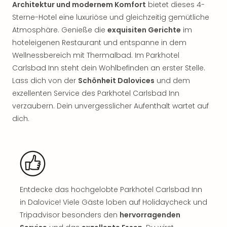
Rou
Architektur und modernem Komfort
bietet dieses 4-
Das
Sterne-Hotel eine luxuriöse und gleichzeitig gemütliche
Musi
Atmosphäre. Genieße die
exquisiten Gerichte
im
Köni
hoteleigenen Restaurant und entspanne in dem
der
Wellnessbereich mit Thermalbad. Im Parkhotel
Löw
Carlsbad Inn steht dein Wohlbefinden an erster Stelle.
Die
Lass dich von der
Schönheit Dalovices
und dem
Eisk
exzellenten Service des Parkhotel Carlsbad Inn
Tarz
MJ
verzaubern. Dein unvergesslicher Aufenthalt wartet auf
–
dich.
Das
Mich
Jac
Musi
Der
Teuf
Entdecke das hochgelobte Parkhotel Carlsbad Inn
träg
in Dalovice! Viele Gäste loben auf Holidaycheck und
Pra
Tripadvisor besonders den
hervorragenden
Die