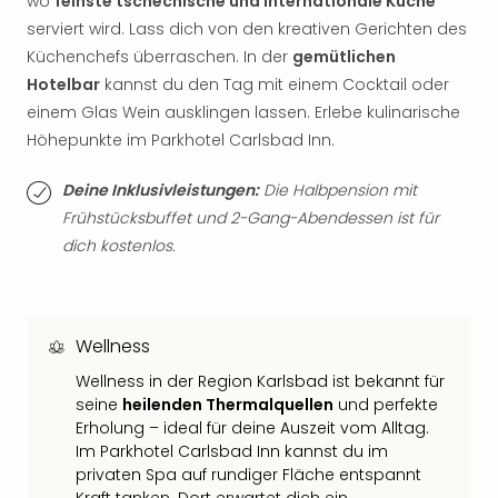
wo
feinste tschechische und internationale Küche
Thea
serviert wird. Lass dich von den kreativen Gerichten des
ABB
Küchenchefs überraschen. In der
gemütlichen
Voy
Hotelbar
kannst du den Tag mit einem Cocktail oder
in
einem Glas Wein ausklingen lassen. Erlebe kulinarische
Lon
Harr
Höhepunkte im Parkhotel Carlsbad Inn.
Pott
Thea
Deine Inklusivleistungen:
Die Halbpension mit
Lon
Frühstücksbuffet und 2-Gang-Abendessen ist für
GOP
dich kostenlos.
Vari
Thea
Frie
Pala
Wellness
Berli
Wellness in der Region Karlsbad ist bekannt für
Fest
seine
heilenden Thermalquellen
und perfekte
Neu
Erholung – ideal für deine Auszeit vom Alltag.
Fest
Im Parkhotel Carlsbad Inn kannst du im
Bad
privaten Spa auf rundiger Fläche entspannt
Bad