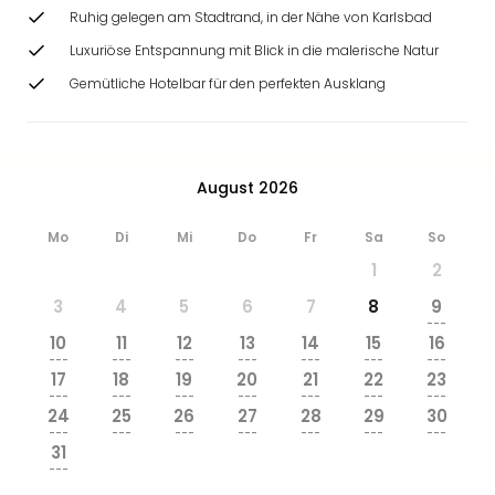
Ang
Ruhig gelegen am Stadtrand, in der Nähe von Karlsbad
Wass
Luxuriöse Entspannung mit Blick in die malerische Natur
Trop
Isla
Gemütliche Hotelbar für den perfekten Ausklang
The
Erdi
Rula
Bad
August 2026
Sch
aqu
Mo
Di
Mi
Do
Fr
Sa
So
The
1
2
Sins
alle
3
4
5
6
7
8
9
---
Ang
10
11
12
13
14
15
16
Zoo
---
---
---
---
---
---
---
&
17
18
19
20
21
22
23
---
---
---
---
---
---
---
Safa
24
25
26
27
28
29
30
Erle
---
---
---
---
---
---
---
Zoo
31
---
Han