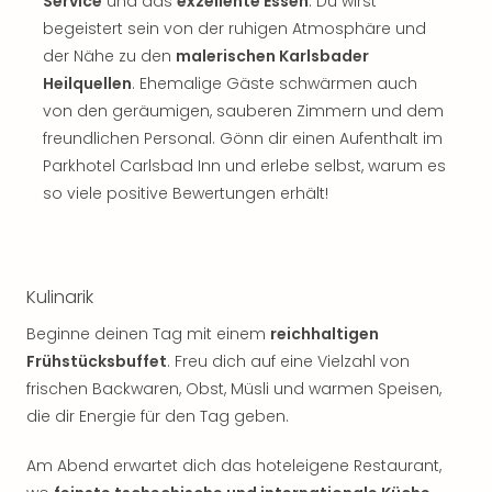
Sch
Service
und das
exzellente Essen
. Du wirst
und
begeistert sein von der ruhigen Atmosphäre und
das
der Nähe zu den
malerischen Karlsbader
Biest
Heilquellen
. Ehemalige Gäste schwärmen auch
Wie
von den geräumigen, sauberen Zimmern und dem
Mari
freundlichen Personal. Gönn dir einen Aufenthalt im
Ther
Parkhotel Carlsbad Inn und erlebe selbst, warum es
Sta
so viele positive Bewertungen erhält!
Ente
Das
Pha
der
Ope
Kulinarik
Köln
Beginne deinen Tag mit einem
reichhaltigen
Tan
Frühstücksbuffet
. Freu dich auf eine Vielzahl von
der
Vam
frischen Backwaren, Obst, Müsli und warmen Speisen,
alle
die dir Energie für den Tag geben.
Ang
Sho
Am Abend erwartet dich das hoteleigene Restaurant,
&