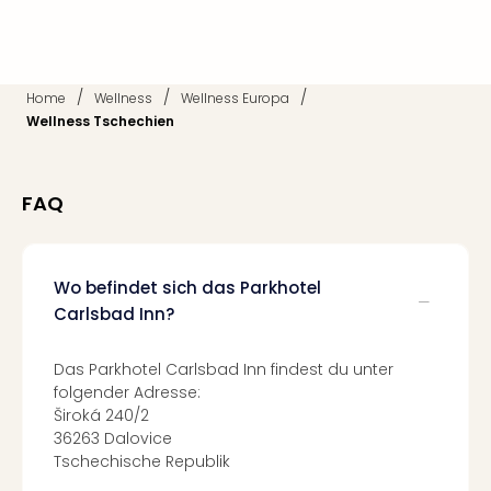
Fest
Stör
Fest
Mus
Fuld
/
/
/
Home
Wellness
Wellness Europa
Are
Wellness Tschechien
di
Ver
alle
FAQ
Ang
Musi
Musi
Wo befindet sich das Parkhotel
Ham
alle
Carlsbad Inn?
Ang
Kultu
Das Parkhotel Carlsbad Inn findest du unter
&
folgender Adresse:
Spor
Široká 240/2
Mus
36263 Dalovice
Tec
Tschechische Republik
Sins