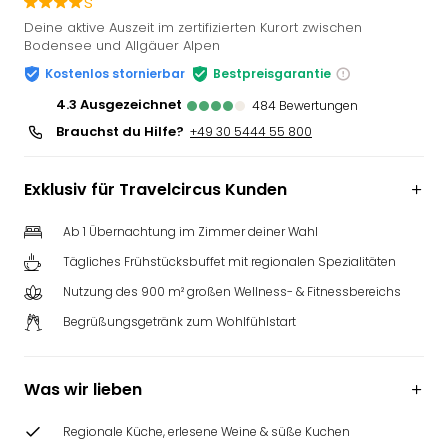
s
Slag
Deine aktive Auszeit im zertifizierten Kurort zwischen
Eftel
Bodensee und Allgäuer Alpen
LEG
Kostenlos stornierbar
Bestpreisgarantie
Deu
4.3
ausgezeichnet
Parc
484
Bewertungen
Astér
Brauchst du Hilfe?
+49 30 5444 55 800
Rast
Lan
Exklusiv für Travelcircus Kunden
Baye
Park
Ab 1 Übernachtung im Zimmer deiner Wahl
Plop
Deu
Tägliches Frühstücksbuffet mit regionalen Spezialitäten
(eh
Nutzung des 900 m² großen Wellness- & Fitnessbereichs
Holi
Begrüßungsgetränk zum Wohlfühlstart
Park
Tivol
Kop
Was wir lieben
Futu
Bela
Regionale Küche, erlesene Weine & süße Kuchen
alle