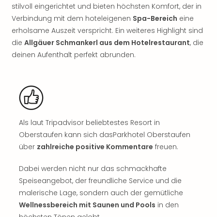
Sch
stilvoll eingerichtet und bieten höchsten Komfort, der in
und
Verbindung mit dem hoteleigenen
Spa-Bereich
eine
das
erholsame Auszeit verspricht. Ein weiteres Highlight sind
Biest
die
Allgäuer Schmankerl aus dem Hotelrestaurant
, die
Wie
Mari
deinen Aufenthalt perfekt abrunden.
Ther
Sta
Ente
Das
Pha
der
Als laut Tripadvisor beliebtestes Resort in
Ope
Oberstaufen kann sich dasParkhotel Oberstaufen
Köln
über
zahlreiche positive Kommentare
freuen.
Tan
der
Dabei werden nicht nur das schmackhafte
Vam
Speiseangebot, der freundliche Service und die
alle
Ang
malerische Lage, sondern auch der gemütliche
Sho
Wellnessbereich mit Saunen und Pools
in den
&