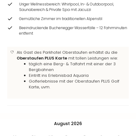
Ang
Uriger Wellnessbereich: Whirlpool, In- & Outdoorpool,
Wass
Saunabereich & Private Spa mit Jacuzzi
Trop
Gemütliche Zimmer im traditionellen Alpenstil
Isla
Beeindruckende Buchenegger Wasserfälle – 12 Fahrminuten
The
entfernt
Erdi
Rula
Bad
Als Gast des Parkhotel Oberstaufen erhältst du die
Sch
Oberstaufen PLUS Karte
mit tollen Leistungen wie:
aqu
täglich eine Berg- & Talfahrt mit einer der 3
Bergbahnen
The
Eintritt ins Erlebnisbad Aquaria
Sins
Golferlebnisse mit der Oberstaufen PLUS Golf
alle
Karte, uvm.
Ang
Zoo
&
Safa
Erle
August 2026
Zoo
Han