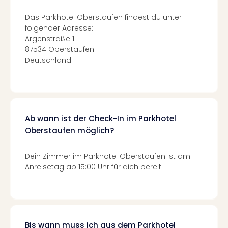
Of
Thro
Das Parkhotel Oberstaufen findest du unter
Stud
folgender Adresse:
Tour
Argenstraße 1
Swar
87534 Oberstaufen
Krist
Deutschland
Mini
Wun
Ham
War
Bros.
Ab wann ist der Check-In im Parkhotel
Stud
Oberstaufen möglich?
Tour
Lon
Dein Zimmer im Parkhotel Oberstaufen ist am
–
Anreisetag ab 15:00 Uhr für dich bereit.
The
Mak
of
Harr
Pott
Bis wann muss ich aus dem Parkhotel
An