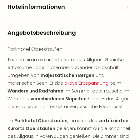
Rou
Hotelinformationen
Das
Musi
Köni
der
Angebotsbeschreibung
Löw
Die
Parkhotel Oberstaufen
Eisk
Tarz
Tauche ein in die urührte Natur des Allgäus! Genieße
MJ
erholsame Tage in atemberaubender Landschaft,
–
umgeben von
majestätischen Bergen
und
Das
malerischen Seen. Erlebe
aktive Entspannung
beim
Mich
Wandern und Radfahren
im Sommer oder rausche im
Jac
Winter die
verschiedenen Skipisten
hinab – das Allgäu
Musi
Der
bietet zu jeder Jahreszeit unvergessliche Erlebnisse!
Teuf
träg
Im
Parkhotel Oberstaufen
, inmitten des
zertifizierten
Pra
Kurorts Oberstaufen
gelegen, kannst du die Schönheit
Die
des Allgäus in vollen Zügen genießen. Die Zimmer sind