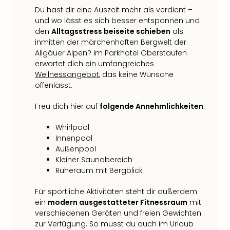
Fest
Du hast dir eine Auszeit mehr als verdient –
Stör
und wo lässt es sich besser entspannen und
Fest
den
Alltagsstress beiseite schieben
als
Mus
inmitten der märchenhaften Bergwelt der
Fuld
Allgäuer Alpen? Im Parkhotel Oberstaufen
Are
erwartet dich ein umfangreiches
di
Wellnessangebot
, das keine Wünsche
Ver
offenlässt.
alle
Ang
Freu dich hier auf
folgende Annehmlichkeiten
:
Musi
Musi
Whirlpool
Ham
Innenpool
alle
Außenpool
Ang
Kleiner Saunabereich
Kultu
Ruheraum mit Bergblick
&
Spor
Für sportliche Aktivitäten steht dir außerdem
ein
modern ausgestatteter Fitnessraum
mit
Mus
verschiedenen Geräten und freien Gewichten
Tec
zur Verfügung. So musst du auch im Urlaub
Sins