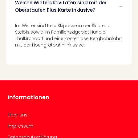
Welche Winteraktivitäten sind mit der
Well
Eur
Oberstaufen Plus Karte inklusive?
Deu
Itali
Im Winter sind freie Skipässe in der Skiarena
Nied
Steibis sowie im Familienskigebiet Hündle-
Öste
Thalkirchdorf und eine kostenlose Bergbahnfahrt
Pole
mit der Hochgratbahn inklusive.
Südt
Mar
Karl
alle
Ang
The
The
Informationen
Erdi
Trop
Isla
Über uns
The
Bad
Impressum
Wöri
Datenschutzerklärung