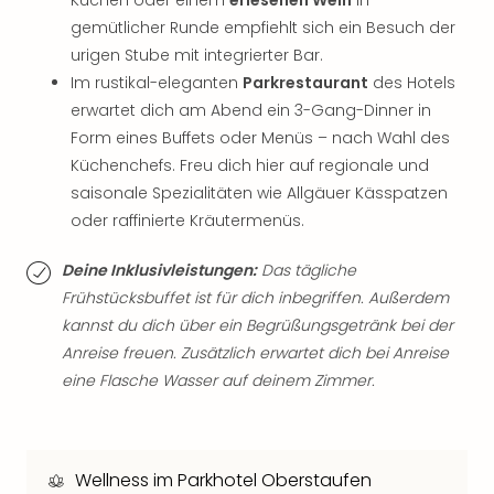
Kuchen oder einem
erlesenen Wein
in
Qua
gemütlicher Runde empfiehlt sich ein Besuch der
Com
urigen Stube mit integrierter Bar.
Club
Pret
Im rustikal-eleganten
Parkrestaurant
des Hotels
Wo
erwartet dich am Abend ein 3-Gang-Dinner in
alle
Form eines Buffets oder Menüs – nach Wahl des
Ang
Küchenchefs. Freu dich hier auf regionale und
TV
saisonale Spezialitäten wie Allgäuer Kässpatzen
Sho
oder raffinierte Kräutermenüs.
ZDF
Fern
Deine Inklusivleistungen:
Das tägliche
in
Frühstücksbuffet ist für dich inbegriffen. Außerdem
Main
Stef
kannst du dich über ein Begrüßungsgetränk bei der
Raa
Anreise freuen. Zusätzlich erwartet dich bei Anreise
Sho
eine Flasche Wasser auf deinem Zimmer.
alle
Ang
Fest
Dom
Wellness im Parkhotel Oberstaufen