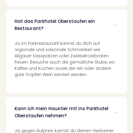
Ang
Spor
Skiu
Hat das Parkhotel Oberstaufen ein
in
Restaurant?
Deu
Skiu
in
Ja, im Parkrestaurant kannst du dich auf
Öste
regionale und saisonale Schmankerl wie
Form
Allgäuer Kässpatzen oder Zwiebelrostbraten
1
freuen. Besuche auch die gemütliche Stube, wo
Kaffee und Kuchen sowie der ein oder andere
Reis
gute Tropfen Wein serviert werden.
Konz
Konz
Pitbu
Karo
G
Back
Kann ich mein Haustier mit ins Parkhotel
Boy
Oberstaufen nehmen?
Disn
in
Ja, gegen Aufpreis kannst du deinen Vierbeiner