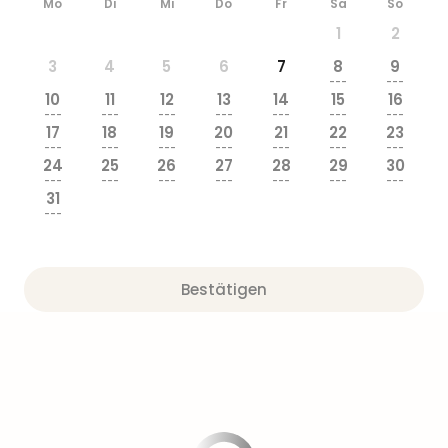
Sere
Mo
Di
Mi
Do
Fr
Sa
So
Park
1
2
Allw
3
4
5
6
7
8
9
Müns
---
---
Zoo
10
11
12
13
14
15
16
Leip
---
---
---
---
---
---
---
17
18
19
20
21
22
23
Safa
---
---
---
---
---
---
---
Beek
24
25
26
27
28
29
30
Ber
---
---
---
---
---
---
---
31
ZOO
---
Erle
Gels
Welt
Wal
Bestätigen
Nau
Aqu
Zool
Gar
Berli
alle
Ang