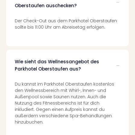
Oberstaufen auschecken?
Even
at
War
Der Check-Out aus dem Parkhotel Oberstaufen
Bros.
sollte bis 11:00 Uhr am Abreisetag erfolgen.
Stud
Tour
Lon
–
The
Wie sieht das Wellnessangebot des
Mak
Parkhotel Oberstaufen aus?
of
Harr
Du kannst im Parkhotel Oberstaufen kostenlos
Pott
den Wellnessbereich mit Whirl-, Innen- und
Form
Außenpool sowie Saunen nutzen. Auch die
1
Nutzung des Fitnessbereichs ist für dich
Die
inkludiert. Gegen einen Aufpreis kannst du
Auss
außerdem verschiedene Spa-Behandlungen
Imme
hinzubuchen.
Auss
alle