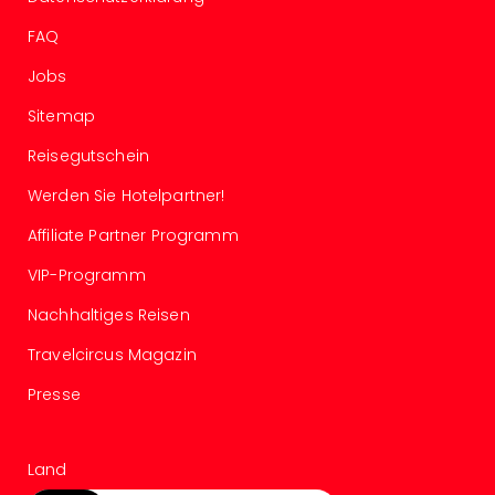
The
Sins
FAQ
Bad
Sch
Jobs
Tau
Sitemap
The
The
Reisegutschein
Eusk
Caro
Werden Sie Hotelpartner!
The
Affiliate Partner Programm
Aqu
Prag
VIP-Programm
Bali
Nachhaltiges Reisen
The
The
Travelcircus Magazin
Bad
Wöri
Presse
Rula
Eur
Karl
Land
alle