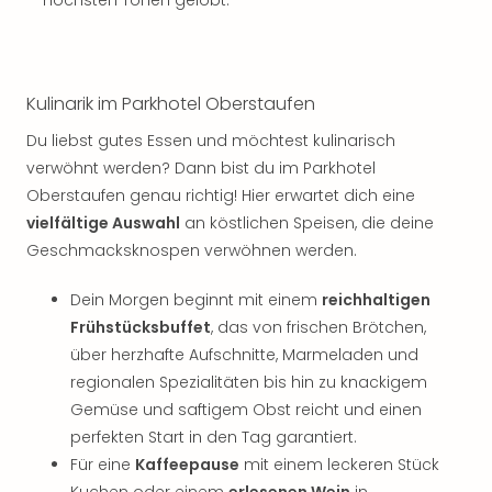
höchsten Tönen gelobt.
Thea
ABB
Voy
in
Kulinarik im Parkhotel Oberstaufen
Lon
Harr
Du liebst gutes Essen und möchtest kulinarisch
Pott
verwöhnt werden? Dann bist du im Parkhotel
Thea
Oberstaufen genau richtig! Hier erwartet dich eine
Lon
vielfältige Auswahl
an köstlichen Speisen, die deine
GOP
Geschmacksknospen verwöhnen werden.
Vari
Thea
Dein Morgen beginnt mit einem
reichhaltigen
Frie
Frühstücksbuffet
, das von frischen Brötchen,
Pala
Berli
über herzhafte Aufschnitte, Marmeladen und
Fest
regionalen Spezialitäten bis hin zu knackigem
Neu
Gemüse und saftigem Obst reicht und einen
Fest
perfekten Start in den Tag garantiert.
Bad
Für eine
Kaffeepause
mit einem leckeren Stück
Bad