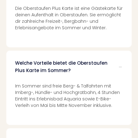
in
Die Oberstaufen Plus Karte ist eine Gästekarte für
Köln
deinen Aufenthalt in Oberstaufen. Sie ermöglicht
Konz
dir zahlreiche Freizeit-, Bergbahn- und
in
Erlebnisangebote im Sommer und Winter.
Düss
Well
Well
Deu
Allg
Welche Vorteile bietet die Oberstaufen
Baye
Plus Karte im Sommer?
Wal
Baye
Im Sommer sind freie Berg- & Talfahrten mit
Bod
Imberg-, Hündle- und Hochgratbahn, 4 Stunden
Harz
Eintritt ins Erlebnisbad Aquaria sowie E-Bike-
Nor
Verleih von Mai bis Mitte November inklusive.
NRW
Ost
Sch
alle
Ang