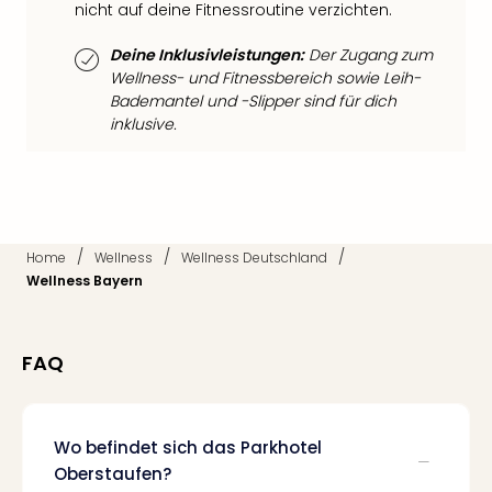
nicht auf deine Fitnessroutine verzichten.
Mer
Ben
Deine Inklusivleistungen:
Der Zugang zum
Mus
Wellness- und Fitnessbereich sowie Leih-
Stut
Bademantel und -Slipper sind für dich
Pors
inklusive.
Mus
Auto
Wolf
BM
Mus
in
/
/
/
Home
Wellness
Wellness Deutschland
Mün
Wellness Bayern
Barb
Mus
Tec
FAQ
Spey
alle
Ang
Wo befindet sich das Parkhotel
Auss
Ga
Oberstaufen?