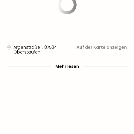
noc
meh
Frei
Frei
Eur
Frei
Deu
Argenstraße 1
,
87534
Auf der Karte anzeigen
Frei
Oberstaufen
Nied
Frei
Mehr lesen
Öste
Frei
Fran
Musi
&
Sho
Musi
Starl
Expr
Moul