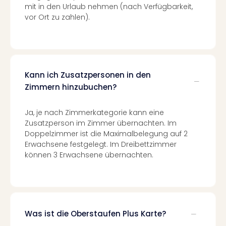
Con
mit in den Urlaub nehmen (nach Verfügbarkeit,
Schl
vor Ort zu zahlen).
Sch
Konz
alle
Ang
Fest
Kann ich Zusatzpersonen in den
Glüc
Zimmern hinzubuchen?
Insel
Mer
Lun
Ja, je nach Zimmerkategorie kann eine
Zusatzperson im Zimmer übernachten. Im
Black
Doppelzimmer ist die Maximalbelegung auf 2
Festi
Erwachsene festgelegt. Im Dreibettzimmer
Nibiri
können 3 Erwachsene übernachten.
Festi
Ikar
Festi
alle
Ang
Loca
Was ist die Oberstaufen Plus Karte?
Konz