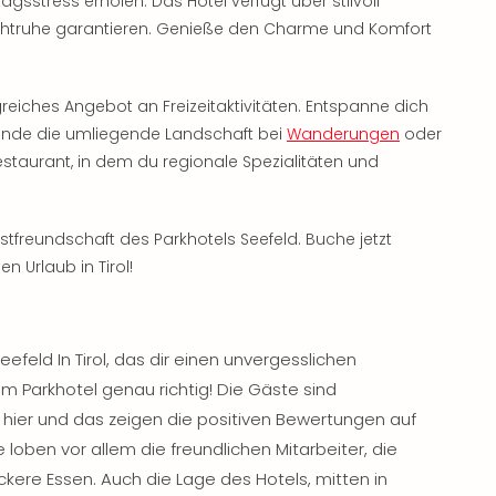
gsstress erholen. Das Hotel verfügt über stilvoll
achtruhe garantieren. Genieße den Charme und Komfort
eiches Angebot an Freizeitaktivitäten. Entspanne dich
unde die umliegende Landschaft bei
Wanderungen
oder
staurant, in dem du regionale Spezialitäten und
tfreundschaft des Parkhotels Seefeld. Buche jetzt
n Urlaub in Tirol!
efeld In Tirol, das dir einen unvergesslichen
im Parkhotel genau richtig! Die Gäste sind
 hier und das zeigen die positiven Bewertungen auf
 loben vor allem die freundlichen Mitarbeiter, die
ere Essen. Auch die Lage des Hotels, mitten in