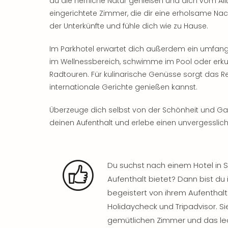
du die herrliche Natur genießen und dich vom Allta
eingerichtete Zimmer, die dir eine erholsame N
der Unterkünfte und fühle dich wie zu Hause.
Im Parkhotel erwartet dich außerdem ein umfangr
im Wellnessbereich, schwimme im Pool oder erk
Radtouren. Für kulinarische Genüsse sorgt das Re
internationale Gerichte genießen kannst.
Überzeuge dich selbst von der Schönheit und Gas
deinen Aufenthalt und erlebe einen unvergessliche
Du suchst nach einem Hotel in Se
Aufenthalt bietet? Dann bist du 
begeistert von ihrem Aufenthalt
Holidaycheck und Tripadvisor. Sie
gemütlichen Zimmer und das leck