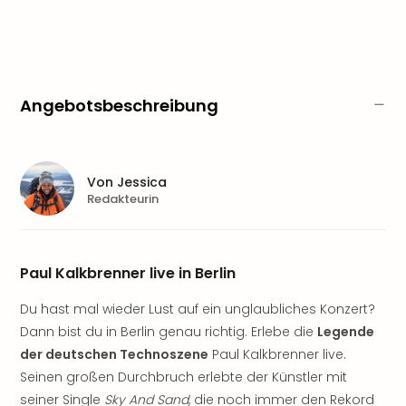
Sere
Park
Allw
Müns
Zoo
Leip
Angebotsbeschreibung
Safa
Beek
Ber
ZOO
Von
Jessica
Redakteurin
Erle
Gels
Welt
Wal
Paul Kalkbrenner live in Berlin
Nau
Aqu
Du hast mal wieder Lust auf ein unglaubliches Konzert?
Zool
Dann bist du in Berlin genau richtig. Erlebe die
Legende
Gar
der deutschen Technoszene
Paul Kalkbrenner live.
Berli
Seinen großen Durchbruch erlebte der Künstler mit
alle
seiner Single
Sky And Sand
, die noch immer den Rekord
Ang