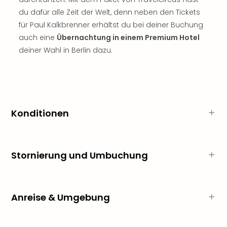
Sch
und
du dafür alle Zeit der Welt, denn neben den Tickets
das
für Paul Kalkbrenner erhältst du bei deiner Buchung
Biest
auch eine
Übernachtung in einem Premium Hotel
Wie
deiner Wahl in Berlin dazu.
Mari
Ther
Sta
Ente
Das
Konditionen
Pha
der
Ope
Köln
Stornierung und Umbuchung
Tan
der
Vam
alle
Anreise & Umgebung
Ang
Sho
&