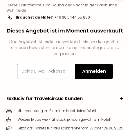
Deine Eintrittskarte zum Sound der Nacht in der Parkbühne
Slag
Wuhlheide
Eftel
Brauchst du Hilfe?
+49 30 5444 55 800
LEG
Deu
Dieses Angebot ist im Moment ausverkauft
Parc
Astér
Das Angebot ist leider ausverkauft. Melde dich jetzt für
Rast
unseren Newsletter an, um keine neuen Angebote zu
Lan
verpassen!
Baye
Park
Plop
Anmelden
Deu
(eh
Holi
Park
Exklusiv für Travelcircus Kunden
Tivol
Kop
Übernachtung im Premium Hotel deiner Wahl
Futu
Weitere Extras wie Frühstück, je nach gewähltem Hotel
Bela
alle
Sitzplatz-Tickets für Paul Kalkbrenner am 27. oder 28.06.2025