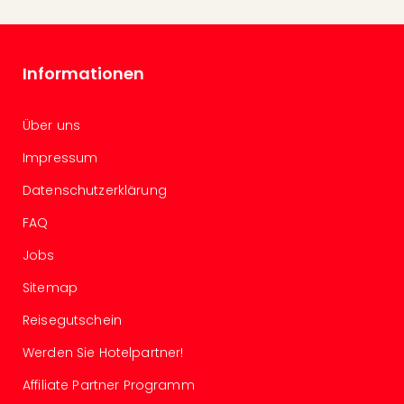
Of
Thro
Stud
Tour
Informationen
Swar
Krist
Mini
Über uns
Wun
Impressum
Ham
War
Datenschutzerklärung
Bros.
FAQ
Stud
Tour
Jobs
Lon
–
Sitemap
The
Reisegutschein
Mak
of
Werden Sie Hotelpartner!
Harr
Pott
Affiliate Partner Programm
An