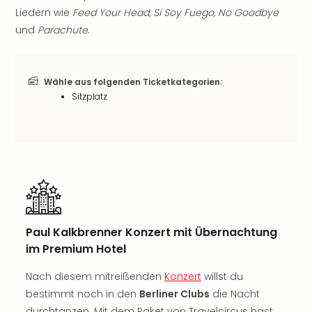
Rou
Liedern wie
Feed Your Head, Si Soy Fuego, No Goodbye
Das
und
Parachute
.
Musi
Köni
der
Wähle aus folgenden Ticketkategorien:
Löw
Sitzplatz
Die
Eisk
Tarz
MJ
–
Das
Mich
Jac
Musi
Paul Kalkbrenner Konzert mit Übernachtung
Der
im Premium Hotel
Teuf
träg
Nach diesem mitreißenden
Konzert
willst du
Pra
bestimmt noch in den
Berliner Clubs
die Nacht
Die
durchtanzen. Mit dem Paket von Travelcircus hast