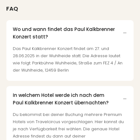
Qua
FAQ
Com
Club
Pret
Wo und wann findet das Paul Kalkbrenner
Wo
alle
Konzert statt?
Ang
Das Paul Kalkbrenner Konzert findet am 27. und
TV
28.06.2025 in der Wuhlheide statt. Die Adresse lautet
Sho
wie folgt: Parkbühne Wuhlheide, Straße zum FEZ 4 / An
ZDF
der Wuhlheide, 12459 Berlin
Fern
in
Main
Stef
In welchem Hotel werde ich nach dem
Raa
Paul Kalkbrenner Konzert übernachten?
Sho
alle
Du bekommst bei deiner Buchung mehrere Premium
Ang
Hotels von Travelcircus vorgeschlagen. Hier kannst du
Fest
je nach Verfügbarkeit frei wählen. Die genaue Hotel
Dom
Adresse findest du dann auf deiner