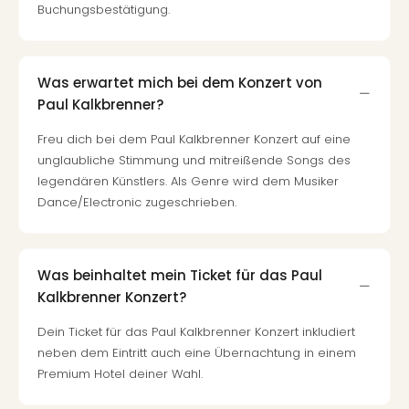
Fest
Buchungsbestätigung.
Stör
Fest
Mus
Fuld
Was erwartet mich bei dem Konzert von
Are
Paul Kalkbrenner?
di
Freu dich bei dem Paul Kalkbrenner Konzert auf eine
Ver
alle
unglaubliche Stimmung und mitreißende Songs des
Ang
legendären Künstlers. Als Genre wird dem Musiker
Musi
Dance/Electronic zugeschrieben.
Musi
Ham
alle
Was beinhaltet mein Ticket für das Paul
Ang
Kalkbrenner Konzert?
Kultu
&
Dein Ticket für das Paul Kalkbrenner Konzert inkludiert
Spor
neben dem Eintritt auch eine Übernachtung in einem
Mus
Premium Hotel deiner Wahl.
Tec
Sins