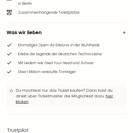
Ang
in Berlin
Wass
Zusammenhängende Ticketplätze
Trop
Isla
The
Was wir lieben
Erdi
Rula
Einmaliges Open-Air Erlebnis in der Wuhlheide
Bad
Erlebe die Legende der deutschen Technoszene
Sch
aqu
Mit Liedern wie
Feed Your Head
und
Schwer
The
Über 1 Million verkaufte Tonträger
Sins
alle
Ang
Du möchtest nur das Ticket kaufen? Dann hast du
Zoo
direkt über Ticketmaster die Möglichkeit dazu:
hier
&
klicken
Safa
Erle
Zoo
Han
Trustpilot