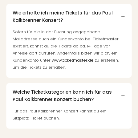
Mer
Ben
Wie erhalte ich meine Tickets für das Paul
Mus
Kalkbrenner Konzert?
Stut
Pors
Sofern für die in der Buchung angegebene
Mus
Mailadresse auch ein Kundenkonto bei Ticketmaster
Auto
existiert, kannst du die Tickets ab ca. 14 Tage vor
Wolf
Anreise dort aufrufen. Andernfalls bitten wir dich, ein
BM
Kundenkonto unter
www.ticketmaster.de
zu erstellen,
Mus
um die Tickets zu erhalten.
in
Mün
Barb
Welche Ticketkategorien kann ich für das
Mus
Tec
Paul Kalkbrenner Konzert buchen?
Spey
Für das Paul Kalkbrenner Konzert kannst du ein
alle
Sitzplatz-Ticket buchen.
Ang
Auss
Ga