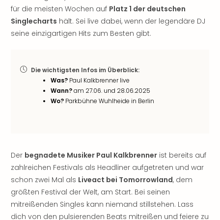
noc
für die meisten Wochen auf
Platz 1 der deutschen
meh
Singlecharts
hält. Sei live dabei, wenn der legendäre DJ
Frei
seine einzigartigen Hits zum Besten gibt.
Frei
Eur
Frei
Die wichtigsten Infos im Überblick:
Deu
Was?
Paul Kalkbrenner live
Frei
Wann?
am 27.06. und 28.06.2025
Nied
Wo?
Parkbühne Wuhlheide in Berlin
Frei
Öste
Frei
Fran
Musi
Der
begnadete Musiker Paul Kalkbrenner
ist bereits auf
&
zahlreichen Festivals als Headliner aufgetreten und war
Sho
schon zwei Mal als
Liveact bei Tomorrowland
, dem
Musi
größten Festival der Welt, am Start. Bei seinen
Starl
Expr
mitreißenden Singles kann niemand stillstehen. Lass
Moul
dich von den pulsierenden Beats mitreißen und feiere zu