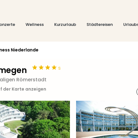
onzerte
Wellness
Kurzurlaub
Städtereisen
Urlaub
ness Niederlande
s
jmegen
maligen Römerstadt
f der Karte anzeigen