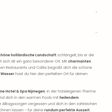
höne holländische Landschaft
schlängelt, bis er die
 sich dir ein ganz besonderer Ort: Mit
charmanten
pen Restaurants und Cafés begrüßt dich die schöne
 Wasser
hast du hier den perfekten Ort für deinen
e Hotel & Spa Nijmegen
. In der hoteleigenen Therme
und dich in den warmen Pools mit
heilendem
lle Alltagssorgen vergessen und dich in den zahlreichen
wöhnen lassen – für deine
rundum perfekte Auszeit
.