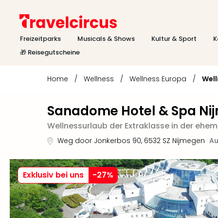
Freizeitparks
Musicals & Shows
Kultur & Sport
K
🎁 Reisegutscheine
Home
/
Wellness
/
Wellness Europa
/
Well
Sanadome Hotel & Spa Ni
Wellnessurlaub der Extraklasse in der ehe
Weg door Jonkerbos 90
,
6532 SZ
Nijmegen
Au
Exklusiv bei uns
-
27
%