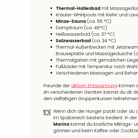
Thermal-Hallenbad
mit Massagedüsen
Kräuter-Whirlpools mit Kiefer und Lav
Minze-Sauna
(ca. 65 °C)
Dampfraum (ca. 45°C)
Heißwasserbad (ca. 37 °C)
Salzwasserbad
(ca. 34 °C)
Thermal-Außenbecken mit Jetstream,
Brauseplatte und Massagedusche (c
Thermalgarten mit gemütlichen Lieg
Fußbäder mit Temperatur nach Wahl
Verschiedenen Massagen und Behand
Freunde der
aktiven Entspannung
können s
An verschiedenen Geräten kannst du dir d
den vielfältigen Gruppenkursen teilnehmen
Wenn dich der Hunger packt oder du di
im Spabereich bestens bedient. In de
Marina
kannst du köstliche Mittags- u
gönnen und beim Kaffee oder Cocktail