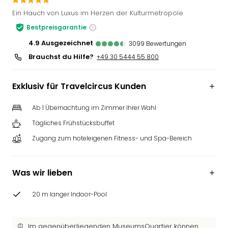
Slag
Ein Hauch von Luxus im Herzen der Kulturmetropole
Eftel
Bestpreisgarantie
LEG
Deu
4.9
ausgezeichnet
3099
Bewertungen
Parc
Brauchst du Hilfe?
+49 30 5444 55 800
Astér
Rast
Exklusiv für Travelcircus Kunden
Lan
Baye
Ab 1 Übernachtung im Zimmer Ihrer Wahl
Park
Plop
Tägliches Frühstücksbuffet
Deu
Zugang zum hoteleigenen Fitness- und Spa-Bereich
(eh
Holi
Park
Was wir lieben
Tivol
Kop
20 m langer Indoor-Pool
Futu
Bela
alle
Im gegenüberliegenden MuseumsQuartier können