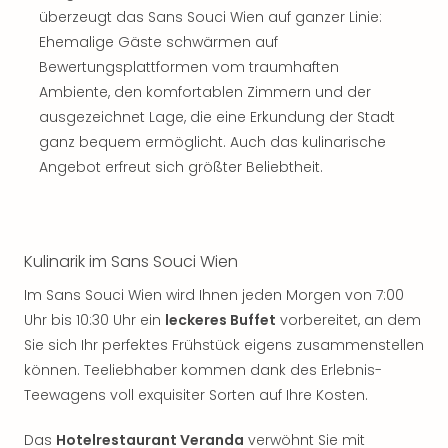
Sch
überzeugt das Sans Souci Wien auf ganzer Linie:
und
Ehemalige Gäste schwärmen auf
das
Biest
Bewertungsplattformen vom traumhaften
Wie
Ambiente, den komfortablen Zimmern und der
Mari
ausgezeichnet Lage, die eine Erkundung der Stadt
Ther
ganz bequem ermöglicht. Auch das kulinarische
Sta
Angebot erfreut sich größter Beliebtheit.
Ente
Das
Pha
der
Kulinarik im Sans Souci Wien
Ope
Köln
Im Sans Souci Wien wird Ihnen jeden Morgen von 7:00
Tan
Uhr bis 10:30 Uhr ein
leckeres Buffet
vorbereitet, an dem
der
Sie sich Ihr perfektes Frühstück eigens zusammenstellen
Vam
können. Teeliebhaber kommen dank des Erlebnis-
alle
Teewagens voll exquisiter Sorten auf Ihre Kosten.
Ang
Sho
Das
Hotelrestaurant Veranda
verwöhnt Sie mit
&