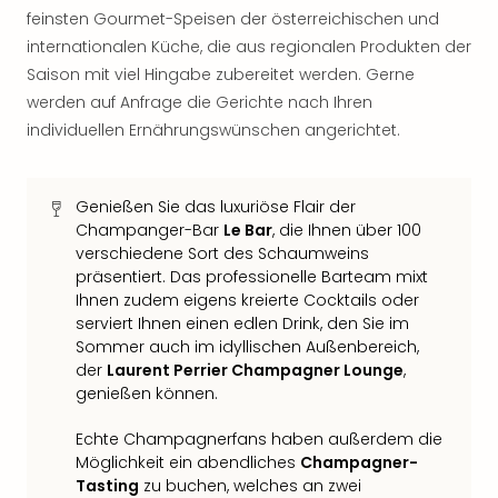
Thea
feinsten Gourmet-Speisen der österreichischen und
ABB
internationalen Küche, die aus regionalen Produkten der
Voy
Saison mit viel Hingabe zubereitet werden. Gerne
in
werden auf Anfrage die Gerichte nach Ihren
Lon
individuellen Ernährungswünschen angerichtet.
Harr
Pott
Thea
Genießen Sie das luxuriöse Flair der
Lon
Champanger-Bar
Le Bar
, die Ihnen über 100
GOP
verschiedene Sort des Schaumweins
Vari
präsentiert. Das professionelle Barteam mixt
Thea
Ihnen zudem eigens kreierte Cocktails oder
Frie
serviert Ihnen einen edlen Drink, den Sie im
Pala
Sommer auch im idyllischen Außenbereich,
Berli
der
Laurent Perrier Champagner Lounge
,
Fest
genießen können.
Neu
Fest
Echte Champagnerfans haben außerdem die
Bad
Möglichkeit ein abendliches
Champagner-
Bad
Tasting
zu buchen, welches an zwei