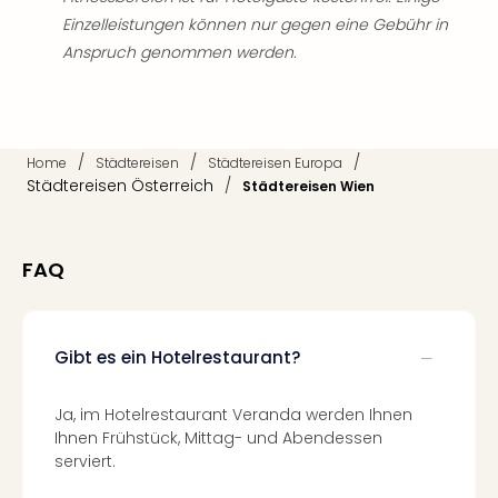
Mer
Einzelleistungen können nur gegen eine Gebühr in
Ben
Anspruch genommen werden.
Mus
Stut
Pors
Mus
Auto
/
/
/
Home
Städtereisen
Städtereisen Europa
Wolf
Städtereisen Österreich
/
Städtereisen Wien
BM
Mus
in
FAQ
Mün
Barb
Mus
Gibt es ein Hotelrestaurant?
Tec
Spey
alle
Ja, im Hotelrestaurant Veranda werden Ihnen
Ang
Ihnen Frühstück, Mittag- und Abendessen
Auss
serviert.
Ga