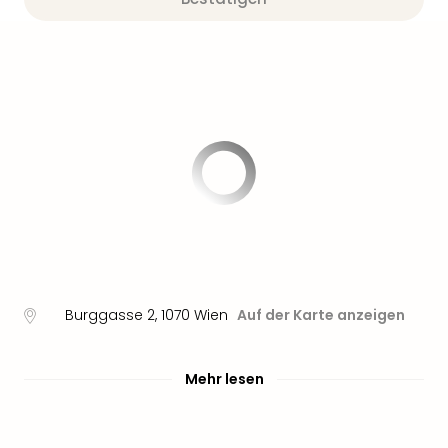
Sere
Park
Allw
Müns
Zoo
Leip
Safa
Beek
Ber
ZOO
Erle
Gels
Welt
Wal
Nau
Burggasse 2
,
1070
Wien
Auf der Karte anzeigen
Aqu
Zool
Gar
Mehr lesen
Berli
alle
Ang