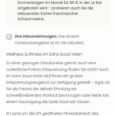
Qua
Donnerstagen im Monat für 55 € in der Le Bar
Com
angeboten wird – probieren auch Sie die
Club
exklusivsten Sorten französischer
Pret
Schaumweine.
Wo
alle
Ang
Ihre Inklusivleistungen:
Das leckere
TV
Frühstücksangebot ist für Sie inkludiert.
Sho
ZDF
Wellness & Fitness im Sans Souci Wien
Fern
Zu einer gelungen Urlaubsreise gehört auch eine
in
ordentliche Portion Entspannung, finden Sie nicht? Auch
Main
Stef
im Sans Souci Hotel wird Ihnen ein großes
Raa
Entspannungsangebot zur Verfügung gestellt – egal, ob
Sho
Sie als Freund der aktiven Erholung ein
alle
schweißtreibendes Workout bevorzugen oder lieber bei
Ang
einem Saunagang die Seele baumeln lassen.
Fest
Dom
Im rund um die Uhr geöffneten Fitnessbereich des