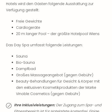
Fest
Hotels wird den Gästen folgende Ausstattung zur
Stör
Verfügung gestellt:
Fest
Mus
Freie Gewichte
Fuld
Are
Cardiogeräte
di
20 m langer Pool – der größte Hotelpool Wiens
Ver
alle
Das Day Spa umfasst folgende Leistungen:
Ang
Musi
Sauna
Musi
Bio-Sauna
Ham
Dampfbad
alle
Großes Massageangebot (gegen Gebühr)
Ang
Beauty-Behandlungen für Gesicht & Körper mit
Kultu
den exklusiven Kosmetikprodukten der Marke
&
Spor
Vinoble Cosmetics (gegen Gebühr)
Mus
Tec
Ihre Inklusivleistungen:
Der Zugang zum Spa- und
Sins
Fitnessbereich ist für Hotelgäste kostenfrei. Einige