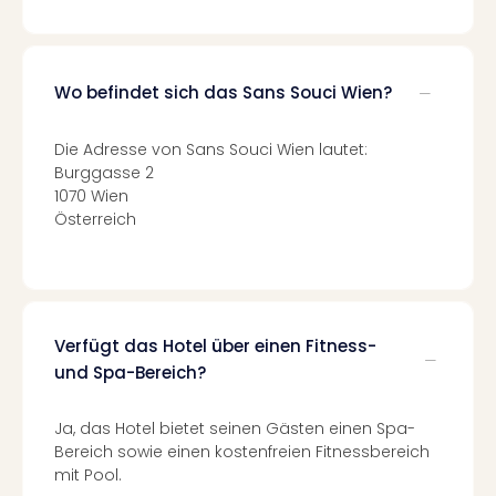
Of
Thro
Stud
Tour
Wo befindet sich das Sans Souci Wien?
Swar
Krist
Die Adresse von Sans Souci Wien lautet:
Mini
Burggasse 2
Wun
1070 Wien
Ham
Österreich
War
Bros.
Stud
Tour
Lon
Verfügt das Hotel über einen Fitness-
–
The
und Spa-Bereich?
Mak
of
Ja, das Hotel bietet seinen Gästen einen Spa-
Harr
Bereich sowie einen kostenfreien Fitnessbereich
Pott
mit Pool.
An