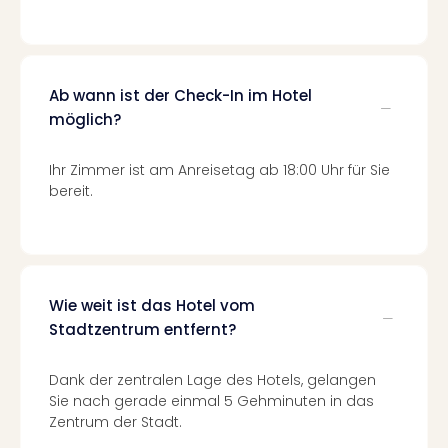
Even
at
War
Bros.
Ab wann ist der Check-In im Hotel
Stud
möglich?
Tour
Lon
Ihr Zimmer ist am Anreisetag ab 18:00 Uhr für Sie
–
bereit.
The
Mak
of
Harr
Pott
Form
Wie weit ist das Hotel vom
1
Stadtzentrum entfernt?
Die
Auss
Dank der zentralen Lage des Hotels, gelangen
Imme
Sie nach gerade einmal 5 Gehminuten in das
Auss
Zentrum der Stadt.
alle