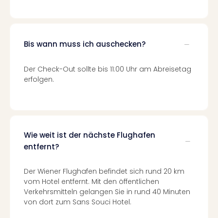
Ang
Spor
Skiu
in
Bis wann muss ich auschecken?
Deu
Skiu
Der Check-Out sollte bis 11:00 Uhr am Abreisetag
in
erfolgen.
Öste
Form
1
Reis
Konz
Konz
Wie weit ist der nächste Flughafen
Pitbu
entfernt?
Karo
G
Der Wiener Flughafen befindet sich rund 20 km
Back
vom Hotel entfernt. Mit den öffentlichen
Boy
Verkehrsmitteln gelangen Sie in rund 40 Minuten
Disn
von dort zum Sans Souci Hotel.
in