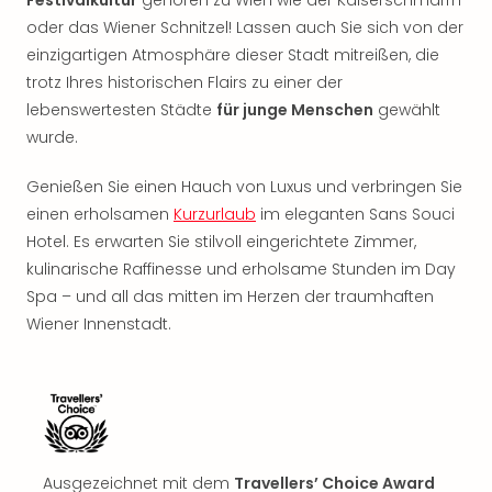
Festivalkultur
gehören zu Wien wie der Kaiserschmarrn
Rou
oder das Wiener Schnitzel! Lassen auch Sie sich von der
Das
einzigartigen Atmosphäre dieser Stadt mitreißen, die
Musi
Köni
trotz Ihres historischen Flairs zu einer der
der
lebenswertesten Städte
für junge Menschen
gewählt
Löw
wurde.
Die
Eisk
Genießen Sie einen Hauch von Luxus und verbringen Sie
Tarz
einen erholsamen
Kurzurlaub
im eleganten Sans Souci
MJ
Hotel. Es erwarten Sie stilvoll eingerichtete Zimmer,
–
kulinarische Raffinesse und erholsame Stunden im Day
Das
Spa – und all das mitten im Herzen der traumhaften
Mich
Jac
Wiener Innenstadt.
Musi
Der
Teuf
träg
Pra
Die
Ausgezeichnet mit dem
Travellers’ Choice Award