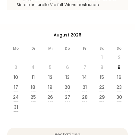
Ang
Sie die kulturelle Vielfalt Wiens bestaunen.
Wass
Trop
Isla
The
August 2026
Erdi
Rula
Mo
Di
Mi
Do
Fr
Sa
So
Bad
Sch
1
2
aqu
3
4
5
6
7
8
9
The
Sins
10
11
12
13
14
15
16
---
---
---
---
---
---
---
alle
17
18
19
20
21
22
23
Ang
---
---
---
---
---
---
---
Zoo
24
25
26
27
28
29
30
---
---
---
---
---
---
---
&
31
Safa
---
Erle
Zoo
Han
Bestätigen