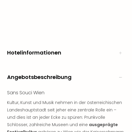
noc
meh
Frei
Frei
Eur
Frei
Deu
Frei
Hotelinformationen
Nied
Frei
Öste
Frei
Angebotsbeschreibung
Fran
Musi
Sans Souci Wien
&
Sho
Kultur, Kunst und Musik nehmen in der österreichischen
Musi
Landeshauptstadt seit jeher eine zentrale Rolle ein –
Starl
und dies ist an jeder Ecke zu spüren: Prunkvolle
Expr
Schlösser, zahlreiche Museen und eine
ausgeprägte
Moul