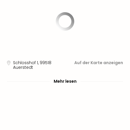
Sere
Park
Allw
Müns
Zoo
Leip
Safa
Beek
Ber
ZOO
Schlosshof 1
,
99518
Auf der Karte anzeigen
Erle
Auerstedt
Gels
Welt
Mehr lesen
Wal
Nau
Aqu
Zool
Gar
Berli
alle
Ang