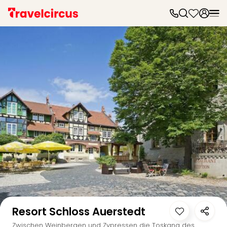
Frei
Frei
Disn
Paris
Disn
Paris
Take
Eur
Park
Rust
Phan
Heid
Park
Reso
Mov
Auf der Karte anzeigen
Park
Play
Resort Schloss Auerstedt
Funp
Trips
Zwischen Weinbergen und Zypressen die Toskana des