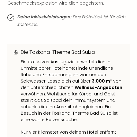
Qua
Geschmacksexplosion wird dich begeistern.
Com
Club
Deine Inklusivleistungen:
Das Frühstück ist für dich
Pret
kostenlos.
Wo
alle
Ang
TV
Die Toskana-Therme Bad Sulza
Sho
Ein exklusives Ausflugsziel erwartet dich in
ZDF
unmittelbarer Hotelnähe: Finde unendliche
Fern
Ruhe und Entspannung im wärmenden
in
Solewasser. Lasse dich auf über
3.000 m²
von
Main
den unterschiedlichsten
Wellness-Angeboten
Stef
verwöhnen. Wohltuend für Körper und Geist
Raa
stärkt das Salzbad dein Immunsystem und
Sho
schenkt dir eine Auszeit ohnegleichen: Ein
alle
Besuch in der Toskana-Therme Bad Sulza ist
Ang
eine wahre Herzenssache.
Fest
Dom
Nur vier Kilometer von deinem Hotel entfernt