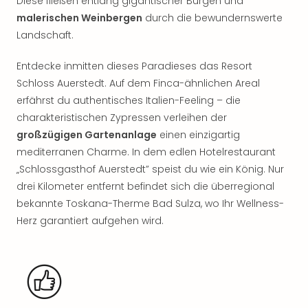
Diese fließen entlang gigantischer Burgen und
Rou
malerischen Weinbergen
durch die bewundernswerte
Das
Landschaft.
Musi
Köni
Entdecke inmitten dieses Paradieses das Resort
der
Löw
Schloss Auerstedt. Auf dem Finca-ähnlichen Areal
Die
erfährst du authentisches Italien-Feeling – die
Eisk
charakteristischen Zypressen verleihen der
Tarz
großzügigen Gartenanlage
einen einzigartig
MJ
mediterranen Charme. In dem edlen Hotelrestaurant
–
„Schlossgasthof Auerstedt” speist du wie ein König. Nur
Das
drei Kilometer entfernt befindet sich die überregional
Mich
Jac
bekannte Toskana-Therme Bad Sulza, wo Ihr Wellness-
Musi
Herz garantiert aufgehen wird.
Der
Teuf
träg
Pra
Die