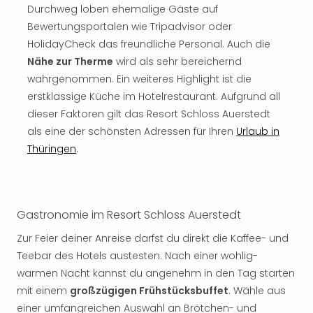
Sch
Durchweg loben ehemalige Gäste auf
und
Bewertungsportalen wie Tripadvisor oder
das
HolidayCheck das freundliche Personal. Auch die
Biest
Nähe zur Therme
wird als sehr bereichernd
Wie
Mari
wahrgenommen. Ein weiteres Highlight ist die
Ther
erstklassige Küche im Hotelrestaurant. Aufgrund all
Sta
dieser Faktoren gilt das Resort Schloss Auerstedt
Ente
als eine der schönsten Adressen für Ihren
Urlaub in
Das
Thüringen
.
Pha
der
Ope
Köln
Gastronomie im Resort Schloss Auerstedt
Tan
der
Zur Feier deiner Anreise darfst du direkt die Kaffee- und
Vam
Teebar des Hotels austesten. Nach einer wohlig-
alle
warmen Nacht kannst du angenehm in den Tag starten
Ang
mit einem
großzügigen Frühstücksbuffet
. Wähle aus
Sho
&
einer umfangreichen Auswahl an Brötchen- und