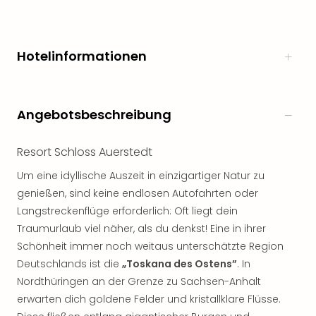
noc
meh
Frei
Hotelinformationen
Frei
Eur
Frei
Deu
Angebotsbeschreibung
Frei
Nied
Resort Schloss Auerstedt
Frei
Öste
Um eine idyllische Auszeit in einzigartiger Natur zu
Frei
genießen, sind keine endlosen Autofahrten oder
Fran
Langstreckenflüge erforderlich: Oft liegt dein
Musi
Traumurlaub viel näher, als du denkst! Eine in ihrer
&
Sho
Schönheit immer noch weitaus unterschätzte Region
Musi
Deutschlands ist die
„Toskana des Ostens”
. In
Starl
Nordthüringen an der Grenze zu Sachsen-Anhalt
Expr
erwarten dich goldene Felder und kristallklare Flüsse.
Moul