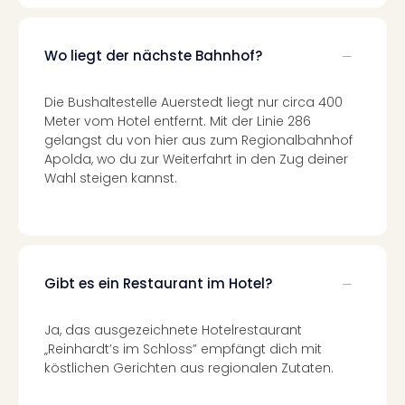
Ang
Spor
Skiu
Wo liegt der nächste Bahnhof?
in
Deu
Die Bushaltestelle Auerstedt liegt nur circa 400
Skiu
Meter vom Hotel entfernt. Mit der Linie 286
in
gelangst du von hier aus zum Regionalbahnhof
Öste
Apolda, wo du zur Weiterfahrt in den Zug deiner
Form
Wahl steigen kannst.
1
Reis
Konz
Konz
Pitbu
Gibt es ein Restaurant im Hotel?
Karo
G
Back
Ja, das ausgezeichnete Hotelrestaurant
Boy
„Reinhardt’s im Schloss” empfängt dich mit
Disn
köstlichen Gerichten aus regionalen Zutaten.
in