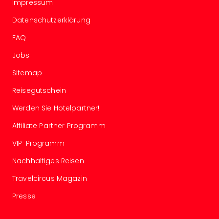
Impressum
in
Köln
Datenschutzerklärung
Konz
FAQ
in
Düss
Jobs
Well
Well
Sitemap
Deu
Reisegutschein
Allg
Baye
Werden Sie Hotelpartner!
Wal
Affiliate Partner Programm
Baye
Bod
VIP-Programm
Harz
Nor
Nachhaltiges Reisen
NRW
Travelcircus Magazin
Ost
Sch
Presse
alle
Ang