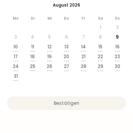
Ang
August 2026
Wass
Trop
Mo
Di
Mi
Do
Fr
Sa
So
Isla
1
2
The
Erdi
3
4
5
6
7
8
9
Rula
10
11
12
13
14
15
16
Bad
---
---
---
---
---
---
---
Sch
17
18
19
20
21
22
23
---
---
---
---
---
---
---
aqu
24
25
26
27
28
29
30
The
---
---
---
---
---
---
---
Sins
31
---
alle
Ang
Zoo
&
Bestätigen
Safa
Erle
Zoo
Han