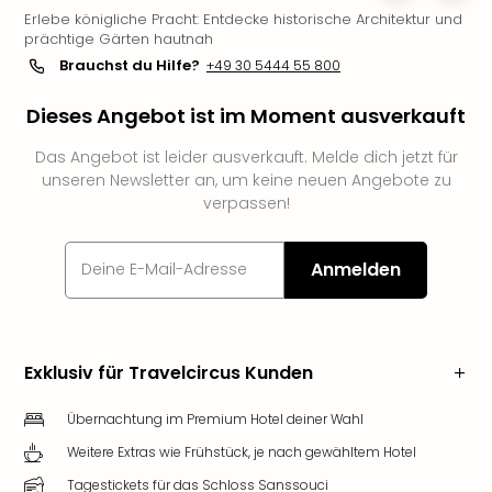
Erlebe königliche Pracht: Entdecke historische Architektur und
Slag
prächtige Gärten hautnah
Eftel
Brauchst du Hilfe?
+49 30 5444 55 800
LEG
Deu
Dieses Angebot ist im Moment ausverkauft
Parc
Astér
Das Angebot ist leider ausverkauft. Melde dich jetzt für
Rast
unseren Newsletter an, um keine neuen Angebote zu
Lan
verpassen!
Baye
Park
Plop
Anmelden
Deu
(eh
Holi
Park
Exklusiv für Travelcircus Kunden
Tivol
Kop
Übernachtung im Premium Hotel deiner Wahl
Futu
Weitere Extras wie Frühstück, je nach gewähltem Hotel
Bela
alle
Tagestickets für das Schloss Sanssouci