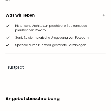
Ang
Wass
Trop
Was wir lieben
Isla
The
Historische Architektur: prachtvolle Baukunst des
Erdi
preußischen Rokoko
Rula
Genieße die malerische Umgebung von Potsdam
Bad
Spaziere durch kunstvoll gestaltete Parkanlagen
Sch
aqu
The
Sins
Trustpilot
alle
Ang
Zoo
&
Safa
Erle
Angebotsbeschreibung
Zoo
Han