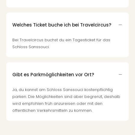
Fest
Stör
Fest
Mus
Welches Ticket buche ich bei Travelcircus?
Fuld
Are
di
Bei Travelcircus buchst du ein Tagesticket für das
Ver
Schloss Sanssouci.
alle
Ang
Musi
Musi
Gibt es Parkmöglichkeiten vor Ort?
Ham
alle
Ja, du kannst am Schloss Sanssouci kostenpflichtig
Ang
parken. Die Möglichkeiten sind aber begrenzt, deshalb
Kultu
wird empfohlen früh anzureisen oder mit den
&
öffentlichen Verkehrsmitteln zu kommen.
Spor
Mus
Tec
Sins