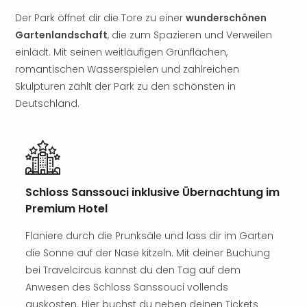
Rou
Der Park öffnet dir die Tore zu einer
wunderschönen
Das
Gartenlandschaft
, die zum Spazieren und Verweilen
Musi
Köni
einlädt. Mit seinen weitläufigen Grünflächen,
der
romantischen Wasserspielen und zahlreichen
Löw
Skulpturen zählt der Park zu den schönsten in
Die
Deutschland.
Eisk
Tarz
MJ
–
Das
Mich
Schloss Sanssouci inklusive Übernachtung im
Jac
Premium Hotel
Musi
Der
Flaniere durch die Prunksäle und lass dir im Garten
Teuf
die Sonne auf der Nase kitzeln. Mit deiner Buchung
träg
bei Travelcircus kannst du den Tag auf dem
Pra
Anwesen des Schloss Sanssouci vollends
Die
auskosten. Hier buchst du neben deinen Tickets