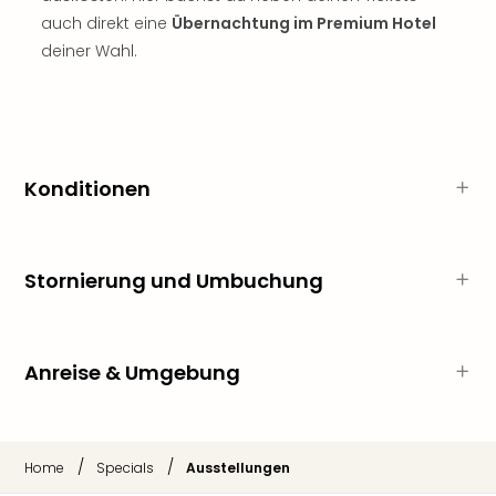
Sch
auch direkt eine
Übernachtung im Premium Hotel
und
das
deiner Wahl.
Biest
Wie
Mari
Ther
Sta
Konditionen
Ente
Das
Pha
der
Stornierung und Umbuchung
Ope
Köln
Tan
der
Anreise & Umgebung
Vam
alle
Ang
Sho
/
/
Home
Specials
Ausstellungen
&