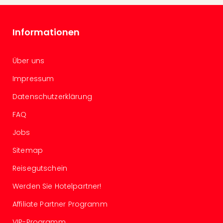
Mer
Ben
Mus
Informationen
Stut
Pors
Über uns
Mus
Auto
Impressum
Wolf
BM
Datenschutzerklärung
Mus
FAQ
in
Mün
Jobs
Barb
Mus
Sitemap
Tec
Reisegutschein
Spey
alle
Werden Sie Hotelpartner!
Ang
Auss
Affiliate Partner Programm
Ga
VIP-Programm