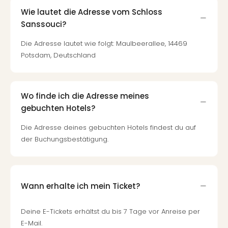
Qua
Wie lautet die Adresse vom Schloss
Com
Sanssouci?
Club
Pret
Die Adresse lautet wie folgt: Maulbeerallee, 14469
Wo
Potsdam, Deutschland
alle
Ang
TV
Sho
Wo finde ich die Adresse meines
ZDF
gebuchten Hotels?
Fern
in
Die Adresse deines gebuchten Hotels findest du auf
Main
der Buchungsbestätigung.
Stef
Raa
Sho
alle
Wann erhalte ich mein Ticket?
Ang
Fest
Deine E-Tickets erhältst du bis 7 Tage vor Anreise per
Dom
E-Mail.