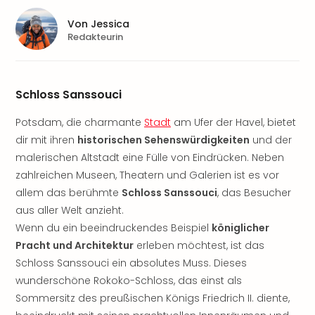
Sere
Park
Von
Jessica
Allw
Redakteurin
Müns
Zoo
Leip
Schloss Sanssouci
Safa
Beek
Potsdam, die charmante
Stadt
am Ufer der Havel, bietet
Ber
dir mit ihren
historischen Sehenswürdigkeiten
und der
ZOO
Erle
malerischen Altstadt eine Fülle von Eindrücken. Neben
Gels
zahlreichen Museen, Theatern und Galerien ist es vor
Welt
allem das berühmte
Schloss Sanssouci
, das Besucher
Wal
aus aller Welt anzieht.
Nau
Wenn du ein beeindruckendes Beispiel
königlicher
Aqu
Pracht und Architektur
erleben möchtest, ist das
Zool
Schloss Sanssouci ein absolutes Muss. Dieses
Gar
wunderschöne Rokoko-Schloss, das einst als
Berli
alle
Sommersitz des preußischen Königs Friedrich II. diente,
Ang