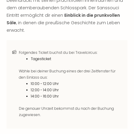
beeindruckt mit seinen prachtvollen Innenräumen und
noc
dem atemberaubenden Schlosspark. Der Sanssouci
meh
Eintritt ermöglicht dir einen
Einblick in die prunkvollen
Frei
Säle
, in denen die preußische Geschichte zum Leben
Frei
erwacht.
Eur
Frei
Deu
Frei
Folgendes Ticket buchst du bei Travelcircus:
Nied
Tagesticket
Frei
Öste
Wähle bei deiner Buchung eines der drei Zeitfenster für
Frei
den Einlass aus:
10:00 - 12:00 Uhr
Fran
12:00 - 14:00 Uhr
Musi
14:00 - 16:00 Uhr
&
Sho
Die genauer Uhrzeit bekommst du nach der Buchung
Musi
zugewiesen.
Starl
Expr
Moul