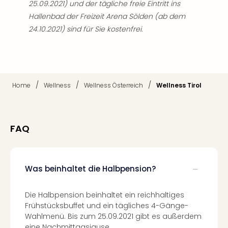
Of
25.09.2021) und der tägliche freie Eintritt ins
Thro
Hallenbad der Freizeit Arena Sölden (ab dem
Stud
24.10.2021) sind für Sie kostenfrei.
Tour
Swar
Krist
Mini
Wun
/
/
/
Home
Wellness
Wellness Österreich
Wellness Tirol
Ham
War
Bros.
Stud
FAQ
Tour
Lon
–
Was beinhaltet die Halbpension?
The
Mak
of
Die Halbpension beinhaltet ein reichhaltiges
Harr
Frühstücksbuffet und ein tägliches 4-Gänge-
Pott
Wahlmenü. Bis zum 25.09.2021 gibt es außerdem
An
eine Nachmittagsjause.