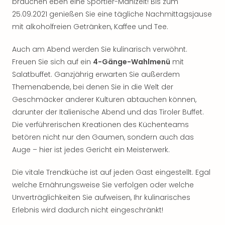
brauchen eben eine Sportler-Mahlzeit! Bis zum
Qua
25.09.2021 genießen Sie eine tägliche Nachmittagsjause
Com
Club
mit alkoholfreien Getränken, Kaffee und Tee.
Pret
Wo
Auch am Abend werden Sie kulinarisch verwöhnt.
alle
Freuen Sie sich auf ein
4-Gänge-Wahlmenü
mit
Ang
Salatbuffet. Ganzjährig erwarten Sie außerdem
TV
Themenabende, bei denen Sie in die Welt der
Sho
Geschmäcker anderer Kulturen abtauchen können,
ZDF
darunter der Italienische Abend und das Tiroler Buffet.
Fern
Die verführerischen Kreationen des Küchenteams
in
Main
betören nicht nur den Gaumen, sondern auch das
Stef
Auge – hier ist jedes Gericht ein Meisterwerk.
Raa
Sho
Die vitale Trendküche ist auf jeden Gast eingestellt. Egal
alle
welche Ernährungsweise Sie verfolgen oder welche
Ang
Unverträglichkeiten Sie aufweisen, Ihr kulinarisches
Fest
Erlebnis wird dadurch nicht eingeschränkt!
Dom