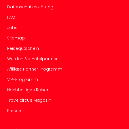
in
Datenschutzerklärung
Köln
FAQ
Konz
in
Jobs
Düss
Well
Sitemap
Well
Reisegutschein
Deu
Allg
Werden Sie Hotelpartner!
Baye
Wal
Affiliate Partner Programm
Baye
VIP-Programm
Bod
Harz
Nachhaltiges Reisen
Nor
NRW
Travelcircus Magazin
Ost
Presse
Sch
alle
Ang