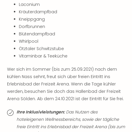
Mer
Laconium
Ben
Kräuterdampfbad
Mus
Kneippgang
Stut
Dorfbrunnen
Pors
Blütendampfbad
Mus
Whirlpool
Auto
Ötztaler Schwitzstube
Wolf
BM
Vitaminbar & Teeküche
Mus
in
Wer sich im Sommer (bis zum 25.09.2021) nach dem
Mün
kühlen Nass sehnt, freut sich über freien Eintritt ins
Barb
Erlebnisbad der Freizeit Arena. Wenn die Tage kühler
Mus
werden, besuchen Sie doch das Hallenbad der Freizeit
Tec
Arena Sölden. Ab dem 24.10.2021 ist der Eintritt für Sie frei.
Spey
alle
Ihre Inklusivleistungen:
Das Nutzen des
Ang
hoteleigenen Wellnessbereichs, sowie der tägliche
Auss
freie Eintritt ins Erlebnisbad der Freizeit Arena (bis zum
Ga