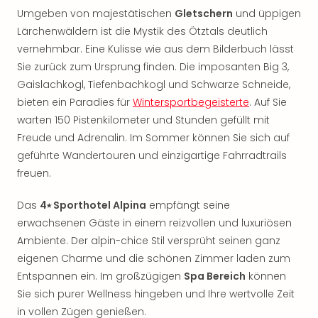
Rou
Umgeben von majestätischen
Gletschern
und üppigen
Das
Lärchenwäldern ist die Mystik des Ötztals deutlich
Musi
vernehmbar. Eine Kulisse wie aus dem Bilderbuch lässt
Köni
Sie zurück zum Ursprung finden. Die imposanten Big 3,
der
Löw
Gaislachkogl, Tiefenbachkogl und Schwarze Schneide,
Die
bieten ein Paradies für
Wintersportbegeisterte
. Auf Sie
Eisk
warten 150 Pistenkilometer und Stunden gefüllt mit
Tarz
Freude und Adrenalin. Im Sommer können Sie sich auf
MJ
geführte Wandertouren und einzigartige Fahrradtrails
–
freuen.
Das
Mich
Das
4⭑ Sporthotel Alpina
empfängt seine
Jac
erwachsenen Gäste in einem reizvollen und luxuriösen
Musi
Der
Ambiente. Der alpin-chice Stil versprüht seinen ganz
Teuf
eigenen Charme und die schönen Zimmer laden zum
träg
Entspannen ein. Im großzügigen
Spa Bereich
können
Pra
Sie sich purer Wellness hingeben und Ihre wertvolle Zeit
Die
in vollen Zügen genießen.