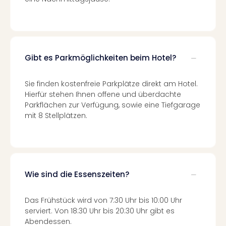
Even
at
War
Bros.
Stud
Gibt es Parkmöglichkeiten beim Hotel?
Tour
Lon
Sie finden kostenfreie Parkplätze direkt am Hotel.
–
Hierfür stehen Ihnen offene und überdachte
The
Parkflächen zur Verfügung, sowie eine Tiefgarage
Mak
mit 8 Stellplätzen.
of
Harr
Pott
Form
1
Wie sind die Essenszeiten?
Die
Auss
Imme
Das Frühstück wird von 7:30 Uhr bis 10:00 Uhr
Auss
serviert. Von 18:30 Uhr bis 20:30 Uhr gibt es
alle
Abendessen.