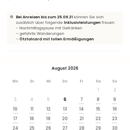
Ang
Wass
Trop
Bei Anreisen bis zum 25.09.21
können Sie sich
Isla
zusätzlich über folgende
Inklusivleistungen
freuen:
– Nachmittagsjause mit Getränken
The
– geführte Wanderungen
Erdi
–
Ötztalcard mit tollen Ermäßigungen
Rula
Bad
Sch
aqu
The
August 2026
Sins
alle
Mo
Di
Mi
Do
Fr
Sa
So
Ang
1
2
Zoo
&
3
4
5
6
7
8
9
---
---
---
Safa
10
11
12
13
14
15
16
Erle
---
---
---
---
---
---
---
Zoo
17
18
19
20
21
22
23
---
---
---
---
---
---
---
Han
24
25
26
27
28
29
30