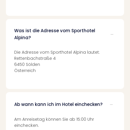
Ang
Spor
Skiu
in
Deu
Was ist die Adresse vom Sporthotel
Skiu
Alpina?
in
Öste
Die Adresse vom Sporthotel Alpina lautet:
Form
Rettenbachstraße 4
1
6450 Sölden
Reis
Österreich
Konz
Konz
Pitbu
Karo
G
Ab wann kann ich im Hotel einchecken?
Back
Boy
Disn
Am Anreisetag können Sie ab 15:00 Uhr
in
einchecken.