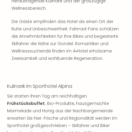
herausragende Kulinarik und der großzügige
Thea
Wellnessbereich.
ABB
Voy
Die Gäste empfinden das Hotel als einen Ort der
in
Ruhe und Unbeschwertheit. Fahrrad-Fans schätzen
Lon
die Annehmlichkeiten für Ihre Bikes und begeisterte
Harr
Pott
Skifahrer die Nähe zur Gondel. Romantiker und
Thea
Wellnesssuchende finden im 4⭑Hotel erholsame
Lon
Zweisamkeit und wohltuende Regeneration.
GOP
Vari
Thea
Frie
Kulinarik im Sporthotel Alpina
Pala
Berli
Sie starten Ihren Tag am reichhaltigen
Fest
Frühstücksbuffet.
Bio-Produkte, hausgemachte
Neu
Marmelade und Honig aus der Nachbargemeinde
Fest
erwarten Sie hier. Frische und Regionalität werden im
Bad
Sporthotel großgeschrieben – Skifahrer und Biker
Bad