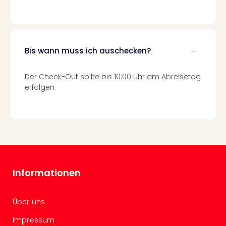
Con
Schl
Sch
Konz
alle
Bis wann muss ich auschecken?
Ang
Fest
Der Check-Out sollte bis 10:00 Uhr am Abreisetag
Glüc
erfolgen.
Insel
Mer
Lun
Black
Festi
Nibiri
Festi
Ikar
Informationen
Festi
alle
Ang
Über uns
Loca
Impressum
Konz