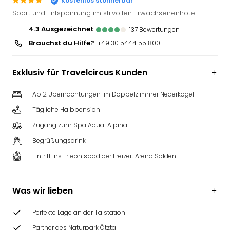
Kostenlos stornierbar
Slag
Sport und Entspannung im stilvollen Erwachsenenhotel
Eftel
4.3
ausgezeichnet
137
Bewertungen
LEG
Brauchst du Hilfe?
Deu
+49 30 5444 55 800
Parc
Astér
Exklusiv für Travelcircus Kunden
Rast
Lan
Ab 2 Übernachtungen im Doppelzimmer Nederkogel
Baye
Tägliche Halbpension
Park
Plop
Zugang zum Spa Aqua-Alpina
Deu
Begrüßungsdrink
(eh
Holi
Eintritt ins Erlebnisbad der Freizeit Arena Sölden
Park
Tivol
Was wir lieben
Kop
Futu
Bela
Perfekte Lage an der Talstation
alle
Partner des Naturpark Ötztal