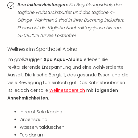
Fest
Ihre Inklusivleistungen:
Ein Begrüßungsdrink, das
Stör
tägliche Frühstücksbuffet und das tägliche 4-
Fest
Mus
Gänge-Wahlmenü sind in Ihrer Buchung inkludiert.
Fuld
Ebenso ist die tägliche Nachmittagsjause bis zum
Are
25.09.2021 für Sie kostenfrei.
di
Ver
Wellness im Sporthotel Alpina
alle
Im großzügigen
Spa Aqua-Alpina
erleben Sie
Ang
revitalisierende Entspannung und eine wohlverdiente
Musi
Musi
Auszeit. Die frische Bergluft, das gesunde Essen und die
Ham
viele Bewegung tun einfach gut. Das Sahnehäubchen
alle
ist jedoch der tolle
Wellnessbereich
mit
folgenden
Ang
Annehmlichkeiten
:
Kultu
&
Infrarot Sole Kabine
Spor
Zirbensauna
Mus
Wasservitalduschen
Tec
Tepidarium
Sins