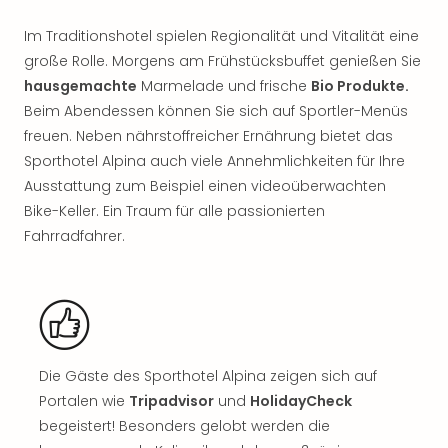
Sch
und
Im Traditionshotel spielen Regionalität und Vitalität eine
das
große Rolle. Morgens am Frühstücksbuffet genießen Sie
Biest
hausgemachte
Marmelade und frische
Bio Produkte.
Wie
Mari
Beim Abendessen können Sie sich auf Sportler-Menüs
Ther
freuen. Neben nährstoffreicher Ernährung bietet das
Sta
Sporthotel Alpina auch viele Annehmlichkeiten für Ihre
Ente
Ausstattung zum Beispiel einen videoüberwachten
Das
Bike-Keller. Ein Traum für alle passionierten
Pha
Fahrradfahrer.
der
Ope
Köln
Tan
der
Vam
alle
Die Gäste des Sporthotel Alpina zeigen sich auf
Ang
Portalen wie
Tripadvisor
und
HolidayCheck
Sho
begeistert! Besonders gelobt werden die
&