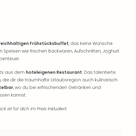
reichhaltigen Frühstücksbuffet
, das keine Wünsche
en Speisen wie frischen Backwaren, Aufschnitten, Joghurt
Abenteuer.
ghts aus dem
hoteleigenen Restaurant
. Das talentierte
, die dir die traumhafte Urlaubsregion auch kulinarisch
telbar
, wo du bei erfrischenden Getränken und
sen kannst.
k ist für dich im Preis inkludiert.