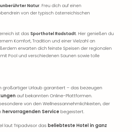
unberührter Natur
. Freu dich auf einen
obendrein von der typisch österreichischen
erreich ist das
Sporthotel Radstadt
. Hier genießen du
rnem Komfort, Tradition und einer Vielzahl an
ußerdem erwarten dich feinste Speisen der regionalen
mit Pool und verschiedenen Saunen sowie tolle
in großartiger Urlaub garantiert – das bezeugen
rtungen
auf bekannten Online-Plattformen.
sbesondere von den Wellnessannehmlichkeiten, der
m
hervorragenden Service
begeistert.
l laut Tripadvisor das
beliebteste Hotel in ganz