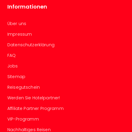
The
Informationen
Sins
Bad
Sch
Über uns
Tau
The
Impressum
The
Datenschutzerklärung
Eusk
Caro
FAQ
The
Aqu
Jobs
Prag
Sitemap
Bali
The
Reisegutschein
The
Bad
Werden Sie Hotelpartner!
Wöri
Affiliate Partner Programm
Rula
Eur
VIP-Programm
Karl
Nachhaltiges Reisen
alle