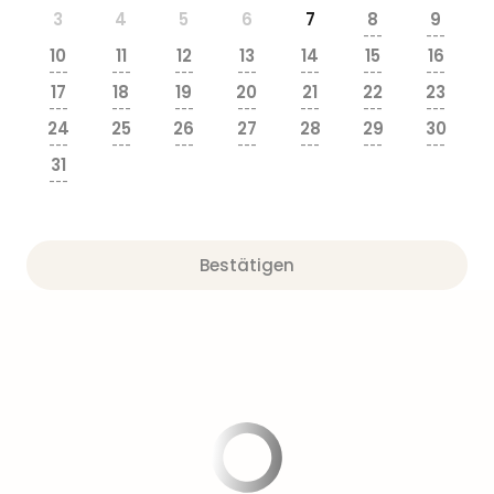
Sere
3
4
5
6
7
8
9
Park
---
---
Allw
10
11
12
13
14
15
16
---
---
---
---
---
---
---
Müns
17
18
19
20
21
22
23
Zoo
---
---
---
---
---
---
---
Leip
24
25
26
27
28
29
30
---
---
---
---
---
---
---
Safa
31
Beek
---
Ber
ZOO
Erle
Bestätigen
Gels
Welt
Wal
Nau
Aqu
Zool
Gar
Berli
alle
Ang