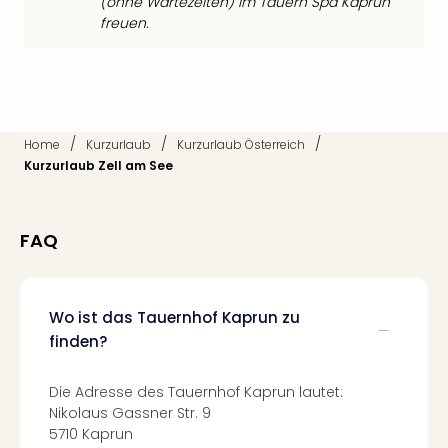
(ohne Wartezeiten) im Tauern Spa Kaprun
Even
freuen.
at
War
Bros.
Stud
Tour
/
/
/
Home
Kurzurlaub
Kurzurlaub Österreich
Lon
Kurzurlaub Zell am See
–
The
Mak
FAQ
of
Harr
Pott
Form
Wo ist das Tauernhof Kaprun zu
1
finden?
Die
Auss
Die Adresse des Tauernhof Kaprun lautet:
Imme
Nikolaus Gassner Str. 9
Auss
5710 Kaprun
alle