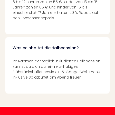
6 bis 12 Jahren zahlen 55 €, Kinder von 13 bis 15
Well
Jahren zahlen 65 € und Kinder von 16 bis
Eur
einschließlich 17 Jahre erhalten 20 % Rabatt auf
Deu
den Erwachsenenpreis.
Itali
Nied
Öste
Pole
Südt
Mar
Was beinhaltet die Halbpension?
Karl
alle
Im Rahmen der täglich inkludierten Halbpension
Ang
kannst du dich auf ein reichhaltiges
The
Frühstücksbuffet sowie ein 5-Gänge-Wahlmenü
The
inklusive Salatbuffet am Abend freuen.
Erdi
Trop
Isla
The
Bad
Wöri