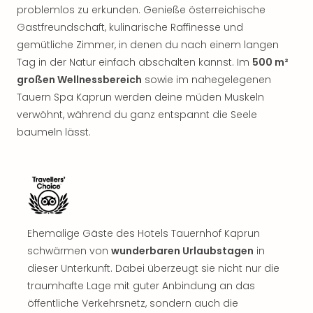
Sch
problemlos zu erkunden. Genieße österreichische
und
Gastfreundschaft, kulinarische Raffinesse und
das
gemütliche Zimmer, in denen du nach einem langen
Biest
Wie
Tag in der Natur einfach abschalten kannst. Im
500 m²
Mari
großen Wellnessbereich
sowie im nahegelegenen
Ther
Tauern Spa Kaprun werden deine müden Muskeln
Sta
verwöhnt, während du ganz entspannt die Seele
Ente
baumeln lässt.
Das
Pha
der
Ope
Köln
Tan
der
Ehemalige Gäste des Hotels Tauernhof Kaprun
Vam
schwärmen von
wunderbaren Urlaubstagen
in
alle
dieser Unterkunft. Dabei überzeugt sie nicht nur die
Ang
traumhafte Lage mit guter Anbindung an das
Sho
öffentliche Verkehrsnetz, sondern auch die
&