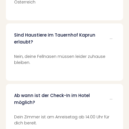
Österreich
Ang
Spor
Skiu
in
Deu
Skiu
Sind Haustiere im Tauernhof Kaprun
in
erlaubt?
Öste
Form
Nein, deine Fellnasen müssen leider zuhause
1
bleiben.
Reis
Konz
Konz
Pitbu
Karo
Ab wann ist der Check-In im Hotel
G
möglich?
Back
Boy
Dein Zimmer ist am Anreisetag ab 14:00 Uhr für
Disn
dich bereit.
in