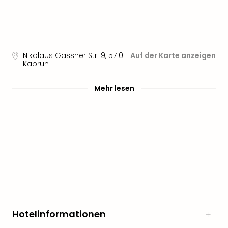
noc
meh
Frei
Frei
Eur
Nikolaus Gassner Str. 9
,
5710
Auf der Karte anzeigen
Kaprun
Frei
Deu
Frei
Mehr lesen
Nied
Frei
Öste
Frei
Fran
Musi
&
Sho
Musi
Starl
Expr
Hotelinformationen
Moul