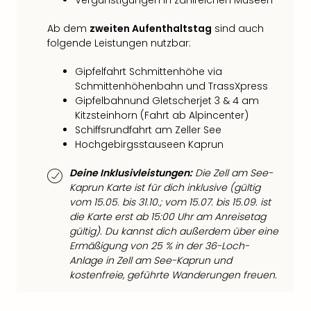
Vergünstigungen in zahlreichen Museen
Qua
Com
Ab dem
zweiten Aufenthaltstag
sind auch
Club
folgende Leistungen nutzbar:
Pret
Wo
Gipfelfahrt Schmittenhöhe via
alle
Schmittenhöhenbahn und TrassXpress
Ang
Gipfelbahnund Gletscherjet 3 & 4 am
TV
Kitzsteinhorn (Fahrt ab Alpincenter)
Sho
Schiffsrundfahrt am Zeller See
ZDF
Hochgebirgsstauseen Kaprun
Fern
in
Deine Inklusivleistungen:
Die Zell am See-
Kaprun Karte ist für dich inklusive (gültig
Main
vom 15.05. bis 31.10.; vom 15.07. bis 15.09. ist
Stef
die Karte erst ab 15:00 Uhr am Anreisetag
Raa
gültig). Du kannst dich außerdem über eine
Sho
Ermäßigung von 25 % in der 36-Loch-
alle
Anlage in Zell am See-Kaprun und
Ang
kostenfreie, geführte Wanderungen freuen.
Fest
Dom