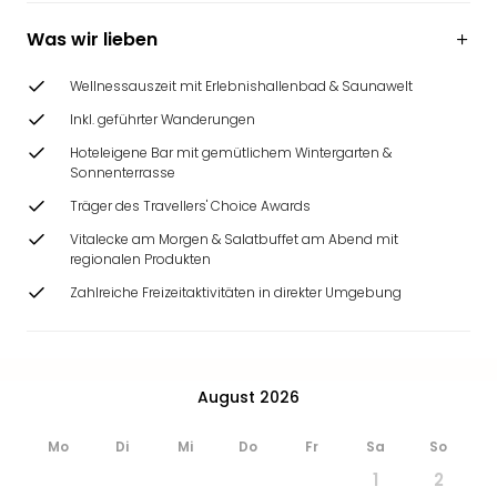
Ang
Wass
Was wir lieben
Trop
Isla
Wellnessauszeit mit Erlebnishallenbad & Saunawelt
The
Inkl. geführter Wanderungen
Erdi
Hoteleigene Bar mit gemütlichem Wintergarten &
Rula
Sonnenterrasse
Bad
Sch
Träger des Travellers' Choice Awards
aqu
Vitalecke am Morgen & Salatbuffet am Abend mit
The
regionalen Produkten
Sins
Zahlreiche Freizeitaktivitäten in direkter Umgebung
alle
Ang
Zoo
&
August 2026
Safa
Erle
Mo
Di
Mi
Do
Fr
Sa
So
Zoo
Han
1
2