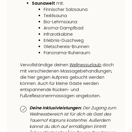
Of
Saunawelt
mit:
Thro
Finnischer Salzsauna
Stud
Textilsauna
Tour
Bio-Lehmsauna
Swar
Aroma-Dampfbad
Krist
Infrarotkabine
Mini
Erlebnis-Duschweg
Gletschereis-Brunnen
Wun
Panorama-Ruheraum
Ham
War
Vervollständige deinen
Wellnessurlaub
doch
Bros.
mit verschiedenen Massagebehandlungen,
Stud
die hier gegen Aufpreis gebucht werden
Tour
können. Auch für kleine Gäste werden
Lon
entspannende Rücken- und
–
Fußreflexzonenmassagen angeboten.
The
Mak
Deine Inklusivleistungen:
Der Zugang zum
of
Wellnessbereich ist für dich als Gast des
Harr
Tauernof Kapruns kostenfrei. Außerdem
Pott
kannst du dich auf ermäßigten Eintritt
An