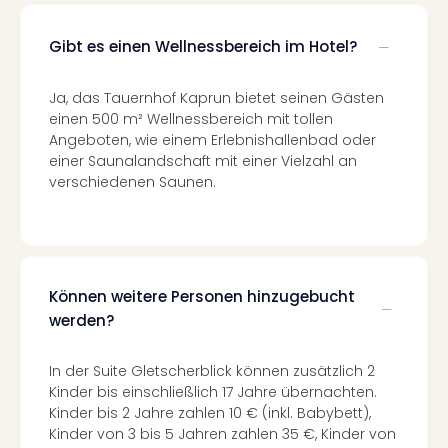
in
Köln
Gibt es einen Wellnessbereich im Hotel?
Konz
in
Ja, das Tauernhof Kaprun bietet seinen Gästen
Düss
einen 500 m² Wellnessbereich mit tollen
Well
Angeboten, wie einem Erlebnishallenbad oder
Well
einer Saunalandschaft mit einer Vielzahl an
Deu
verschiedenen Saunen.
Allg
Baye
Wal
Baye
Bod
Können weitere Personen hinzugebucht
Harz
werden?
Nor
NRW
Ost
In der Suite Gletscherblick können zusätzlich 2
Sch
Kinder bis einschließlich 17 Jahre übernachten.
alle
Kinder bis 2 Jahre zahlen 10 € (inkl. Babybett),
Kinder von 3 bis 5 Jahren zahlen 35 €, Kinder von
Ang