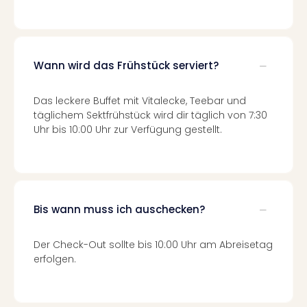
Con
Schl
Sch
Konz
alle
Wann wird das Frühstück serviert?
Ang
Fest
Das leckere Buffet mit Vitalecke, Teebar und
Glüc
täglichem Sektfrühstück wird dir täglich von 7:30
Insel
Uhr bis 10:00 Uhr zur Verfügung gestellt.
Mer
Lun
Black
Festi
Nibiri
Bis wann muss ich auschecken?
Festi
Ikar
Festi
Der Check-Out sollte bis 10:00 Uhr am Abreisetag
alle
erfolgen.
Ang
Loca
Konz