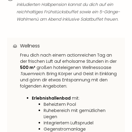
Mer
inkludierten Halbpension kannst du dich auf ein
Ben
reichhaltiges Frühstücksbuffet sowie ein 5-Gänge-
Mus
Wahlmenü am Abend inklusive Salatbuffet freuen.
Stut
Pors
Mus
Auto
Wellness
Wolf
Freu dich nach einem actionreichen Tag an
BM
der frischen Luft auf erholsame Stunden in der
Mus
500 m²
großen hoteleigenen Wellnessoase
in
Tauernreich
. Bring Körper und Geist in Einklang
Mün
und gönn dir etwas Entspannung mit den
Barb
folgenden Angeboten:
Mus
Tec
Erlebnishallenbad
mit:
Spey
Beheiztem Pool
alle
Ruhebereich mit gemütlichen
Ang
Liegen
Auss
Integriertem Luftsprudel
Ga
Gegenstromanlage