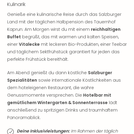
Fest
Kulinarik
Stör
Fest
Genieße eine kulinarische Reise durch das Salzburger
Mus
Land mit der täglichen Halbpension des Tauernhof
Fuld
Kaprun: Am Morgen wirst du mit einem
reichhaltigen
Are
Buffet
begrüßt, das mit warmen und kalten Speisen,
di
einer
Vitalecke
mit leckeren Bio-Produkten, einer Teebar
Ver
und täglichem Sektfrühstück garantiert für jeden das
alle
Ang
perfekte Frühstück bereithält.
Musi
Musi
Am Abend genießt du dann köstliche
Salzburger
Ham
Spezialitäten
sowie internationale Köstlichkeiten aus
alle
dem hoteleigenen Restaurant, die wahre
Ang
Genussmomente versprechen. Die
Hotelbar mit
Kultu
gemütlichem Wintergarten & Sonnenterrasse
lädt
&
anschließend zu spritzigen Drinks und traumhaftem
Spor
Panoramablick.
Mus
Tec
Deine Inklusivleistungen:
Im Rahmen der täglich
Sins