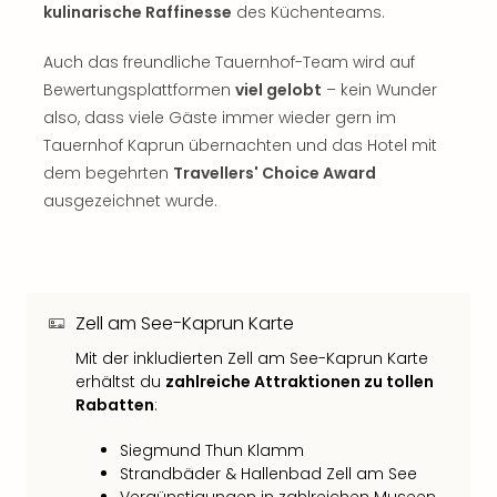
kulinarische Raffinesse
des Küchenteams.
Thea
ABB
Auch das freundliche Tauernhof-Team wird auf
Voy
in
Bewertungsplattformen
viel gelobt
– kein Wunder
Lon
also, dass viele Gäste immer wieder gern im
Harr
Tauernhof Kaprun übernachten und das Hotel mit
Pott
dem begehrten
Travellers' Choice Award
Thea
ausgezeichnet wurde.
Lon
GOP
Vari
Thea
Frie
Zell am See-Kaprun Karte
Pala
Berli
Mit der inkludierten Zell am See-Kaprun Karte
erhältst du
zahlreiche Attraktionen zu tollen
Fest
Rabatten
:
Neu
Fest
Siegmund Thun Klamm
Bad
Strandbäder & Hallenbad Zell am See
Bad