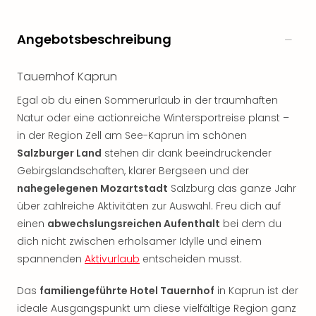
Rou
Das
Musi
Angebotsbeschreibung
Köni
der
Tauernhof Kaprun
Löw
Die
Egal ob du einen Sommerurlaub in der traumhaften
Eisk
Natur oder eine actionreiche Wintersportreise planst –
Tarz
in der Region Zell am See-Kaprun im schönen
MJ
Salzburger Land
stehen dir dank beeindruckender
–
Gebirgslandschaften, klarer Bergseen und der
Das
nahegelegenen Mozartstadt
Salzburg das ganze Jahr
Mich
über zahlreiche Aktivitäten zur Auswahl. Freu dich auf
Jac
Musi
einen
abwechslungsreichen Aufenthalt
bei dem du
Der
dich nicht zwischen erholsamer Idylle und einem
Teuf
spannenden
Aktivurlaub
entscheiden musst.
träg
Pra
Das
familiengeführte Hotel Tauernhof
in Kaprun ist der
Die
ideale Ausgangspunkt um diese vielfältige Region ganz