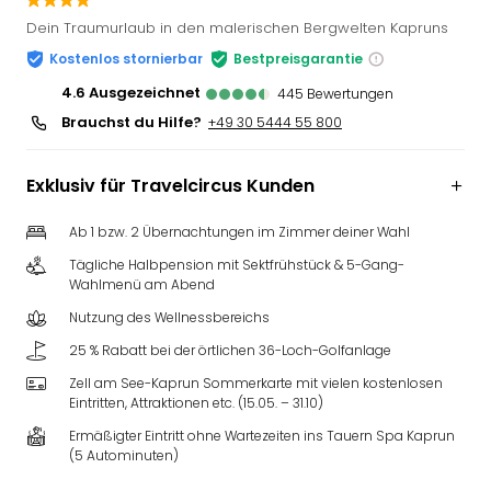
Slag
Dein Traumurlaub in den malerischen Bergwelten Kapruns
Eftel
Kostenlos stornierbar
Bestpreisgarantie
LEG
Deu
4.6
ausgezeichnet
445
Bewertungen
Parc
Brauchst du Hilfe?
+49 30 5444 55 800
Astér
Rast
Exklusiv für Travelcircus Kunden
Lan
Baye
Ab 1 bzw. 2 Übernachtungen im Zimmer deiner Wahl
Park
Plop
Tägliche Halbpension mit Sektfrühstück & 5-Gang-
Deu
Wahlmenü am Abend
(eh
Nutzung des Wellnessbereichs
Holi
25 % Rabatt bei der örtlichen 36-Loch-Golfanlage
Park
Tivol
Zell am See-Kaprun Sommerkarte mit vielen kostenlosen
Eintritten, Attraktionen etc. (15.05. – 31.10)
Kop
Futu
Ermäßigter Eintritt ohne Wartezeiten ins Tauern Spa Kaprun
Bela
(5 Autominuten)
alle