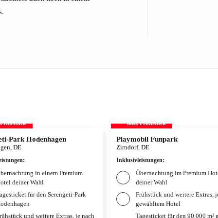
s.
. Frühstück
inkl. Frühstück
eti-Park Hodenhagen
Playmobil Funpark
gen, DE
Zirndorf, DE
eistungen
:
Inklusivleistungen
:
bernachtung in einem Premium
Übernachtung im Premium Hot
otel deiner Wahl
deiner Wahl
agesticket für den Serengeti-Park
Frühstück und weitere Extras, 
odenhagen
gewähltem Hotel
rühstück und weitere Extras, je nach
Tagesticket für den 90.000 m² 