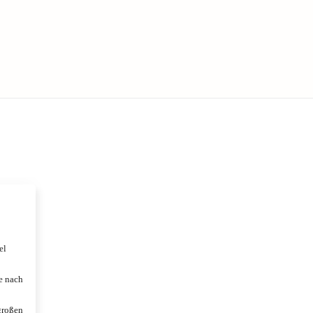
el
je nach
großen