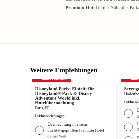
Premium Hotel
in der Nähe des Park
Weitere Empfehlungen
inkl. Frühstück
inkl
Disneyland Paris: Eintritt für
Sereng
Disneyland® Park & Disney
Hodenha
Adventure World inkl.
Inklusivl
Hotelübernachtung
Paris, FR
Ü
Inklusivleistungen
:
H
T
Übernachtung in einem
H
qualitätsgeprüften Premium Hotel
deiner Wahl
F