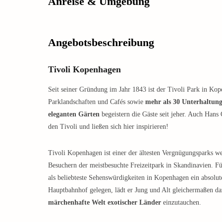
Anreise & Umgebung
Angebotsbeschreibung
Tivoli Kopenhagen
Seit seiner Gründung im Jahr 1843 ist der Tivoli Park in K
Parklandschaften und Cafés sowie
mehr als 30 Unterhaltun
eleganten Gärten
begeistern die Gäste seit jeher. Auch Hans
den Tivoli und ließen sich hier inspirieren!
Tivoli Kopenhagen ist einer der ältesten Vergnügungsparks we
Besuchern der meistbesuchte Freizeitpark in Skandinavien. Fü
als beliebteste Sehenswürdigkeiten in Kopenhagen ein absolu
Hauptbahnhof gelegen, lädt er Jung und Alt gleichermaßen daz
märchenhafte Welt exotischer Länder
einzutauchen.