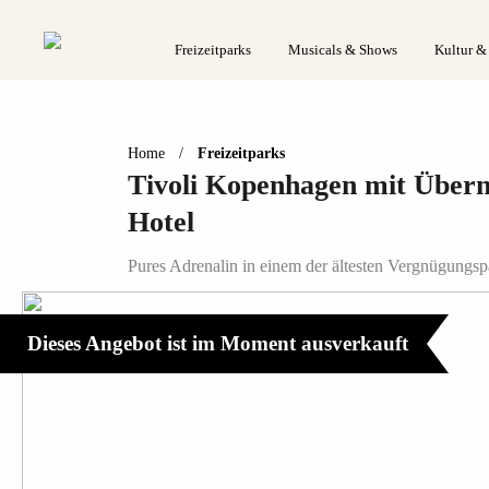
Freizeitparks
Musicals & Shows
Kultur &
Home
/
Freizeitparks
Tivoli Kopenhagen mit Über
Hotel
Pures Adrenalin in einem der ältesten Vergnügungsp
Dieses Angebot ist im Moment ausverkauft