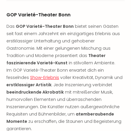
Sere
Park
Allw
GOP Varieté-Theater Bonn
Müns
Das
GOP Varieté-Theater Bonn
bietet seinen Gästen
Zoo
Leip
seit fast einem Jahrzehnt ein einzigartiges Erlebnis aus
Safa
erstklassiger Unterhaltung und gehobener
Beek
Gastronomie. Mit einer gelungenen Mischung aus
Ber
Tradition und Moderne präsentiert das
Theater
ZOO
faszinierende Varieté-Kunst
in stilvollem Ambiente.
Erle
Im GOP Varieté-Theater Bonn erwartet dich ein
Gels
fesselndes
Show-Erlebnis
voller Kreativität, Dynamik und
Welt
Wal
erstklassiger Artistik
. Jede Inszenierung verbindet
Nau
beeindruckende Akrobatik
mit mitreißender Musik,
Aqu
humorvollen Elementen und überraschenden
Zool
Inszenierungen. Die Künstler nutzen außergewöhnliche
Gar
Requisiten und Bühnenbilder, um
atemberaubende
Berli
Momente
zu erschaffen, die Staunen und Begeisterung
alle
garantieren.
Ang