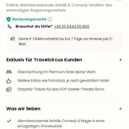
Erlebe atemberaubende Artistik & Comedy inmitten des
Slag
ehemaligen Regierungsviertels
Eftel
LEG
Bestpreisgarantie
Deu
Brauchst du Hilfe?
+49 30 5444 55 800
Parc
Astér
Deine E-Tickets erhältst du bis 7 Tage vor Anreise per E-
Rast
Mail.
Lan
Baye
Exklusiv für Travelcircus Kunden
Park
Plop
Übernachtung im Premium Hotel deiner Wahl
Deu
Weitere Extras wie Frühstück, je nach gewähltem Hotel
(eh
Holi
Sitzplatz-Tickets für das GOP Varieté-Theater Bonn
Park
Tivol
Kop
Was wir lieben
Futu
Bela
Atemberaubende Artistik, Comedy & Magie in einer
alle
einzigartigen Showkulisse