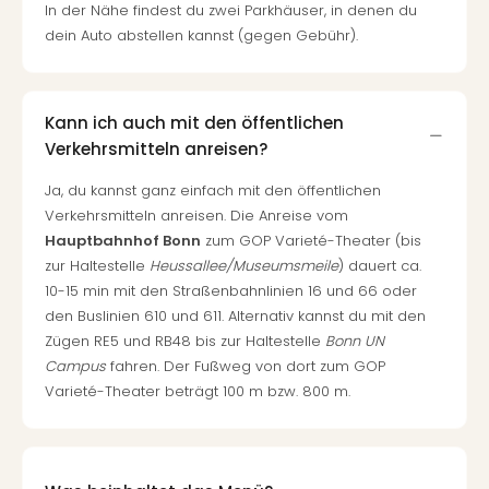
Fest
In der Nähe findest du zwei Parkhäuser, in denen du
Stör
dein Auto abstellen kannst (gegen Gebühr).
Fest
Mus
Fuld
Are
Kann ich auch mit den öffentlichen
di
Verkehrsmitteln anreisen?
Ver
Ja, du kannst ganz einfach mit den öffentlichen
alle
Ang
Verkehrsmitteln anreisen. Die Anreise vom
Musi
Hauptbahnhof Bonn
zum GOP Varieté-Theater (bis
Musi
zur Haltestelle
Heussallee/Museumsmeile
) dauert ca.
Ham
10-15 min mit den Straßenbahnlinien 16 und 66 oder
alle
den Buslinien 610 und 611. Alternativ kannst du mit den
Ang
Zügen RE5 und RB48 bis zur Haltestelle
Bonn UN
Kultu
Campus
fahren. Der Fußweg von dort zum GOP
&
Varieté-Theater beträgt 100 m bzw. 800 m.
Spor
Mus
Tec
Sins