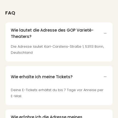
Thea
ABB
FAQ
Voy
in
Lon
Wie lautet die Adresse des GOP Varieté-
Harr
Theaters?
Pott
Thea
Die Adresse lautet: Karl-Carstens-Straße 1, 53113 Bonn,
Lon
Deutschland
GOP
Vari
Thea
Frie
Wie erhalte ich meine Tickets?
Pala
Berli
Deine E-Tickets erhältst du bis 7 Tage vor Anreise per
Fest
E-Mail.
Neu
Fest
Bad
Bad
Wie erfahre ich die Adresse meines