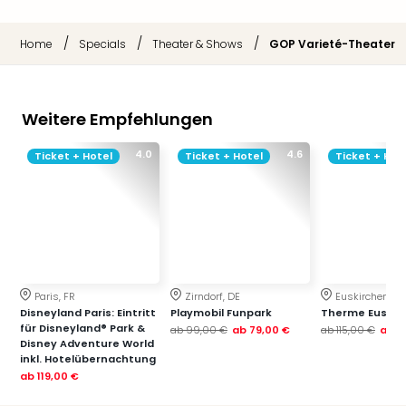
Sch
und
das
/
/
/
Home
Specials
Theater & Shows
GOP Varieté-Theater
Biest
Wie
Mari
Weitere Empfehlungen
Ther
Sta
4.0
4.6
Ticket + Hotel
Ticket + Hotel
Ticket + Hot
Ente
Das
Pha
der
Ope
Köln
Tan
Paris, FR
Zirndorf, DE
Euskirchen, DE
der
Disneyland Paris: Eintritt
Playmobil Funpark
Therme Euskir
Vam
für Disneyland® Park &
ab
99,00 €
ab
79,00 €
ab
115,00 €
ab
7
alle
Disney Adventure World
Ang
inkl. Hotelübernachtung
ab
119,00 €
Sho
&