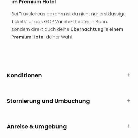
im Premium Hotel
Rou
Das
Bei Travelcircus bekommst du nicht nur erstklassige
Musi
Tickets für das GOP Varieté-Theater in Bonn,
Köni
sondern direkt auch deine
Übernachtung in einem
der
Löw
Premium Hotel
deiner Wahl.
Die
Eisk
Tarz
MJ
–
Konditionen
Das
Mich
Jac
Musi
Stornierung und Umbuchung
Der
Teuf
träg
Pra
Anreise & Umgebung
Die