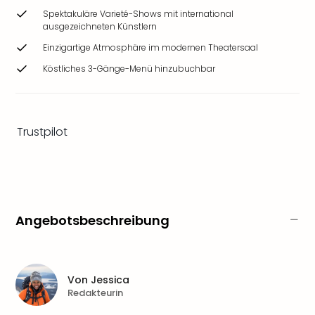
Ang
Spektakuläre Varieté-Shows mit international
Wass
ausgezeichneten Künstlern
Trop
Einzigartige Atmosphäre im modernen Theatersaal
Isla
Köstliches 3-Gänge-Menü hinzubuchbar
The
Erdi
Rula
Bad
Trustpilot
Sch
aqu
The
Sins
alle
Ang
Angebotsbeschreibung
Zoo
&
Safa
Erle
Von
Jessica
Zoo
Redakteurin
Han