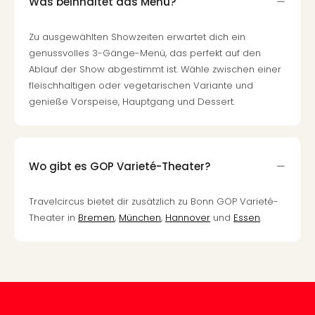
Was beinhaltet das Menü?
Mer
Ben
Zu ausgewählten Showzeiten erwartet dich ein
Mus
genussvolles 3-Gänge-Menü, das perfekt auf den
Stut
Ablauf der Show abgestimmt ist. Wähle zwischen einer
Pors
fleischhaltigen oder vegetarischen Variante und
Mus
genieße Vorspeise, Hauptgang und Dessert.
Auto
Wolf
BM
Mus
in
Wo gibt es GOP Varieté-Theater?
Mün
Barb
Travelcircus bietet dir zusätzlich zu Bonn GOP Varieté-
Mus
Theater in
Bremen
,
München
,
Hannover
und
Essen
.
Tec
Spey
alle
Ang
Auss
Ga