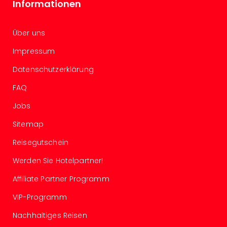
Informationen
Of
Thro
Stud
Über uns
Tour
Swar
Impressum
Krist
Datenschutzerklärung
Mini
Wun
FAQ
Ham
War
Jobs
Bros.
Sitemap
Stud
Tour
Reisegutschein
Lon
–
Werden Sie Hotelpartner!
The
Affiliate Partner Programm
Mak
of
VIP-Programm
Harr
Pott
Nachhaltiges Reisen
An