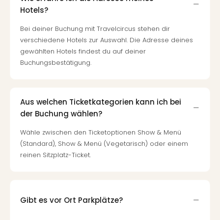
Qua
Hotels?
Com
Club
Bei deiner Buchung mit Travelcircus stehen dir
Pret
verschiedene Hotels zur Auswahl. Die Adresse deines
Wo
gewählten Hotels findest du auf deiner
alle
Buchungsbestätigung.
Ang
TV
Sho
ZDF
Aus welchen Ticketkategorien kann ich bei
Fern
der Buchung wählen?
in
Wähle zwischen den Ticketoptionen Show & Menü
Main
(Standard), Show & Menü (Vegetarisch) oder einem
Stef
Raa
reinen Sitzplatz-Ticket.
Sho
alle
Ang
Fest
Gibt es vor Ort Parkplätze?
Dom