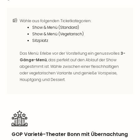
noc
meh
Frei
Wähle aus folgenden Ticketkategorien:
Frei
Show & Menü (Standard)
Eur
Show & Menü (Vegetarisch)
Frei
Sitzplatz
Deu
Frei
Das Menü: Erlebe vor der Vorstellung ein genussvolles
3-
Gänge-Menü
, das perfekt auf den Ablauf der Show
Nied
abgestimmt ist. Wähle zwischen einer fleischhaltigen
Frei
oder vegetarischen Variante und genieße Vorspeise,
Öste
Hauptgang und Dessert.
Frei
Fran
Musi
&
Sho
Musi
Starl
Expr
GOP Varieté-Theater Bonn mit Übernachtung
Moul