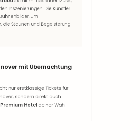
krobatik
mit mitreißender Musik,
n Inszenierungen. Die Künstler
Bühnenbilder, um
n, die Staunen und Begeisterung
nnover mit Übernachtung
ht nur erstklassige Tickets für
nover, sondern direkt auch
 Premium Hotel
deiner Wahl.