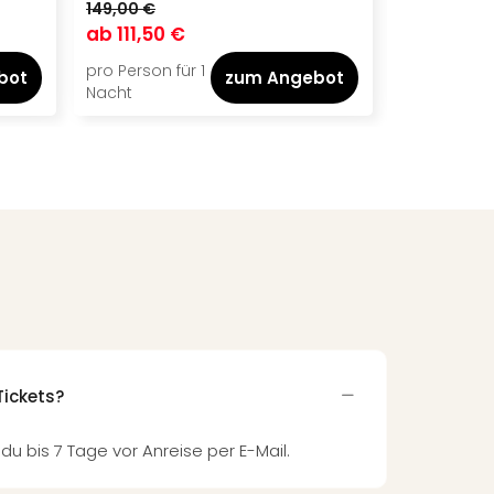
149,00 €
ab
111,50 €
ab
119,00
pro Person für 1
pro Person f
bot
zum Angebot
Nacht
Nacht
r
Tickets?
 du bis 7 Tage vor Anreise per E-Mail.