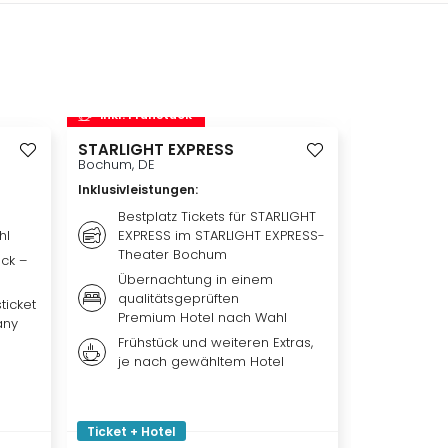
inkl. Frühstück
inkl. Frü
STARLIGHT EXPRESS
Disneyland 
Disneylan
Bochum, DE
Adventure 
Inklusivleistungen
:
Hotelübe
Paris, FR
Bestplatz Tickets für STARLIGHT
hl
EXPRESS im STARLIGHT EXPRESS-
Inklusivleis
Theater Bochum
ück –
Übern
Übernachtung in einem
qualit
qualitätsgeprüften
Hotel 
ticket
Premium Hotel nach Wahl
any
Weiter
Frühstück und weiteren Extras,
nach 
je nach gewähltem Hotel
Ticket
Park, 
oder b
Ticket + Hotel
Ticket + Ho