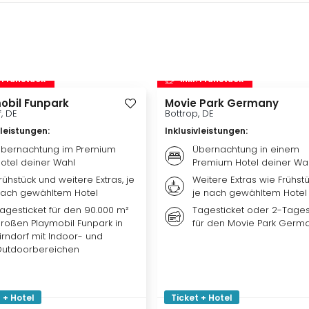
. Frühstück
inkl. Frühstück
obil Funpark
Movie Park Germany
f, DE
Bottrop, DE
vleistungen
:
Inklusivleistungen
:
bernachtung im Premium
Übernachtung in einem
otel deiner Wahl
Premium Hotel deiner Wa
rühstück und weitere Extras, je
Weitere Extras wie Frühst
ach gewähltem Hotel
je nach gewähltem Hotel
agesticket für den 90.000 m²
Tagesticket oder 2-Tages
roßen Playmobil Funpark in
für den Movie Park Germ
irndorf mit Indoor- und
utdoorbereichen
 + Hotel
Ticket + Hotel