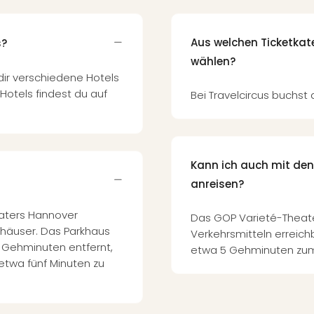
Aus welchen Ticketkat
s?
wählen?
dir verschiedene Hotels
Hotels findest du auf
Bei Travelcircus buchst d
Kann ich auch mit den
anreisen?
eaters Hannover
Das GOP Varieté-Theate
khäuser. Das Parkhaus
Verkehrsmitteln erreic
i Gehminuten entfernt,
etwa 5 Gehminuten zum
twa fünf Minuten zu