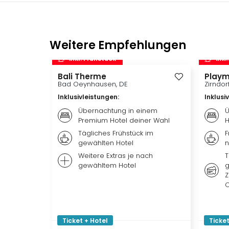
Weitere Empfehlungen
inkl. Frühstück
inkl
Bali Therme
Playm
Bad Oeynhausen, DE
Zirndor
Inklusivleistungen
:
Inklusi
Übernachtung in einem
Ü
Premium Hotel deiner Wahl
H
Tägliches Frühstück im
F
gewählten Hotel
n
Weitere Extras je nach
T
gewähltem Hotel
g
Z
O
Ticket + Hotel
Ticket