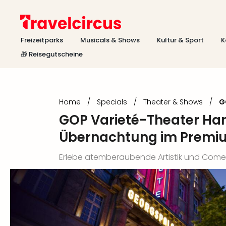
Freizeitparks
Musicals & Shows
Kultur & Sport
K
🎁 Reisegutscheine
Home
/
Specials
/
Theater & Shows
/
G
GOP Varieté-Theater Han
Übernachtung im Premi
Erlebe atemberaubende Artistik und Com