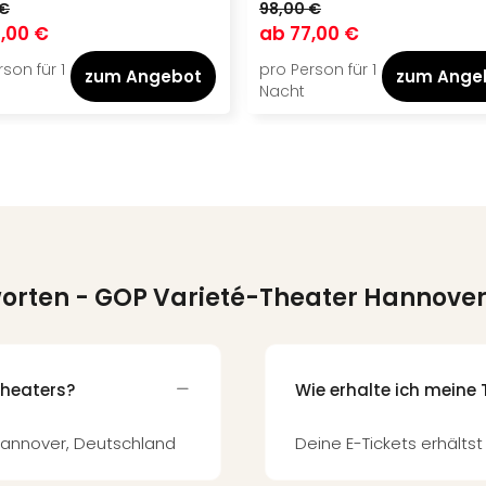
 €
98,00 €
,00 €
ab
77,00 €
son für 1
pro Person für 1
zum Angebot
zum Ange
Nacht
worten
- GOP Varieté-Theater Hannove
Theaters?
Wie erhalte ich meine 
 Hannover, Deutschland
Deine E-Tickets erhältst