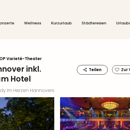
onzerte
Wellness
Kurzurlaub
Städtereisen
Urlaub
OP Varieté-Theater
nover inkl.
Teilen
Zur
um Hotel
edy im Herzen Hannovers