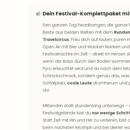
Dein Festival-Komplettpaket mit
Den ganzen Tag headbangen, die ganze N
Beste aus beiden Welten mit dem
Rundum
Travelcircus
. Freu dich auf lauten, pure
Open Air mit Bier und Wacken Nacken und
Festivalnächte im Zelt – direkt im Herzen 
wenn der Bass durch den Boden wummert,
Pyro erleuchtet wird und du nach dem letzten 
Schnickschnack, sondern genau das, was d
Schlafplatz,
coole Leute
drumherum und pu
Uhr.
Mittendrin statt stundenlang unterwegs – 
Festivalgelände bist du
nur wenige Schrit
Statt Zeit mit Hin und Her zu verlieren, bist
beim nächsten Moshpit und bei deiner wo