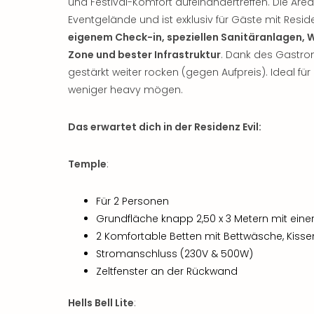
und Festival-Komfort aufeinandertreffen. Die Are
Eventgelände und ist exklusiv für Gäste mit Reside
eigenem Check-in, speziellen Sanitäranlagen,
Zone und bester Infrastruktur
. Dank des Gastro
gestärkt weiter rocken (gegen Aufpreis). Ideal für
weniger heavy mögen.
Das erwartet dich in der Residenz Evil:
Temple
:
Für 2 Personen
Grundfläche knapp 2,50 x 3 Metern mit eine
2 Komfortable Betten mit Bettwäsche, Kiss
Stromanschluss (230V & 500W)
Zeltfenster an der Rückwand
Hells Bell Lite
: