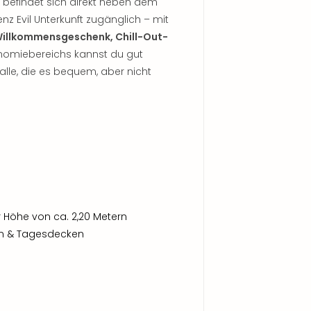
a befindet sich direkt neben dem
nz Evil Unterkunft zugänglich – mit
 Willkommensgeschenk, Chill-Out-
nomiebereichs kannst du gut
 alle, die es bequem, aber nicht
r Höhe von ca. 2,20 Metern
en & Tagesdecken