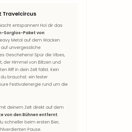
 Travelcircus
acht entspannen! Hol dir das
-Sorglos-Paket von
n Heavy Metal auf dem Wacken
 auf unvergessliche
des Geschehens! Spür die Vibes,
 der Himmel von Blitzen und
Riff in dein Zelt fällst. Kein
u brauchst: ein fester
re Festivalenergie rund um die
mit deinem Zelt direkt auf dem
te von den Bühnen entfernt
.
 du schneller beim ersten Bier,
hlverdienten Pause.