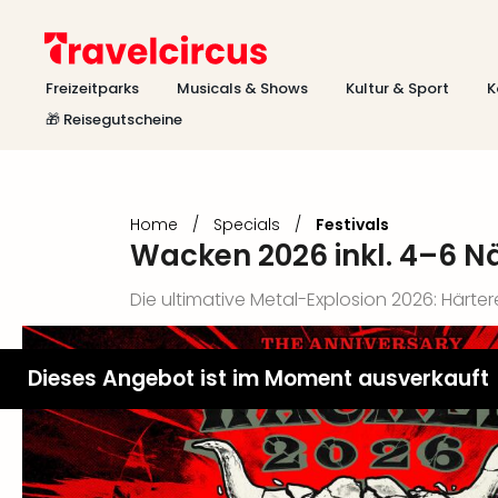
Freizeitparks
Musicals & Shows
Kultur & Sport
K
🎁 Reisegutscheine
Home
/
Specials
/
Festivals
Wacken 2026 inkl. 4–6 Nä
Die ultimative Metal-Explosion 2026: Härtere
Dieses Angebot ist im Moment ausverkauft