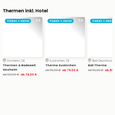
Ang
Wass
Thermen inkl. Hotel
Trop
Isla
3.6
3.6
Ticket + Hotel
Ticket + Hotel
Ticket + Hotel
The
Erdi
Rula
Bad
Sch
aqu
The
Sinsheim, DE
Euskirchen, DE
Bad Oeynhausen
Sins
Thermen & Badewelt
Therme Euskirchen
Bali Therme
Sinsheim
alle
ab
115,00 €
ab
79,00 €
ab
112,00 €
ab
89,
ab
122,00 €
ab
79,00 €
Ang
Zoo
&
Safa
Erle
Zoo
Han