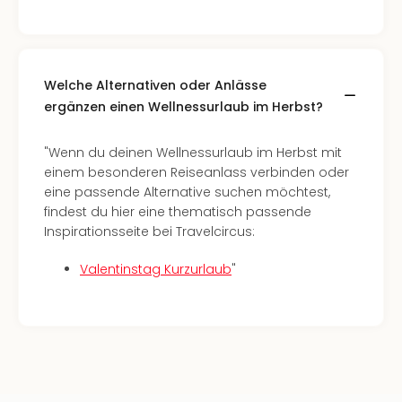
Rou
Das
Musi
Köni
Welche Alternativen oder Anlässe
der
Löw
ergänzen einen Wellnessurlaub im Herbst?
Die
Eisk
"Wenn du deinen Wellnessurlaub im Herbst mit
Tarz
einem besonderen Reiseanlass verbinden oder
MJ
eine passende Alternative suchen möchtest,
–
findest du hier eine thematisch passende
Das
Inspirationsseite bei Travelcircus:
Mich
Jac
Valentinstag Kurzurlaub
"
Musi
Der
Teuf
träg
Pra
Die