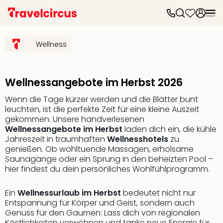
Frei
Frei
Wellness
Disn
Paris
Disn
Paris
Wellnessangebote im Herbst 2026
Take
Wenn die Tage kürzer werden und die Blätter bunt
Eur
leuchten, ist die perfekte Zeit für eine kleine Auszeit
Park
gekommen. Unsere handverlesenen
Rust
Wellnessangebote im Herbst
laden dich ein, die kühle
Phan
Jahreszeit in traumhaften
Wellnesshotels
zu
Heid
genießen. Ob wohltuende Massagen, erholsame
Park
Saunagänge oder ein Sprung in den beheizten Pool –
Reso
hier findest du dein persönliches Wohlfühlprogramm.
Mov
Park
Ein
Wellnessurlaub im Herbst
bedeutet nicht nur
Play
Entspannung für Körper und Geist, sondern auch
Funp
Genuss für den Gaumen: Lass dich von regionalen
Trips
Köstlichkeiten verwöhnen und tanke neue Energie für