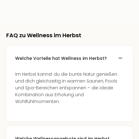
Sere
Park
Allw
Müns
Zoo
FAQ zu Wellness im Herbst
Leip
Safa
Beek
Ber
Welche Vorteile hat Wellness im Herbst?
ZOO
Erle
Im Herbst kannst du die bunte Natur genießen
Gels
und dich gleichzeitig in warmen Saunen, Pools
Welt
und Spa-Bereichen entspannen – die ideale
Wal
Kombination aus Erholung und
Nau
Wohlfühlmomenten.
Aqu
Zool
Gar
Berli
alle
Ang
Welche Wellnessangebote sind im Herbst