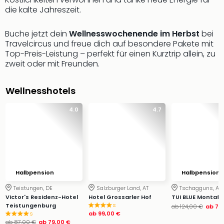
die kalte Jahreszeit.
Slag
Eftel
LEG
Buche jetzt dein
Wellnesswochenende im Herbst
bei
Deu
Travelcircus und freue dich auf besondere Pakete mit
Top-Preis-Leistung – perfekt für einen Kurztrip allein, zu
Parc
zweit oder mit Freunden.
Astér
Rast
Lan
Wellnesshotels
Baye
Park
4.0
4.7
Plop
Deu
(eh
Holi
Park
Halbpension
Halbpension
Tivol
Kop
Teistungen, DE
Salzburger Land, AT
Tschagguns, AT
Futu
Victor's Residenz-Hotel
Hotel Grossarler Hof
TUI BLUE Montaf
s
Teistungenburg
Bela
ab
124,00 €
ab
79
s
ab
99,00 €
alle
ab
87,00 €
ab
79,00 €