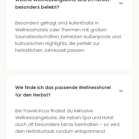
noc
besonders beliebt?
meh
Frei
Besonders gefragt sind Aufenthalte in
Frei
Wellnesshotels oder Thermen mit großen
Eur
Saunalandschaften, beheizten Außenpools und
Frei
kulinarischen Highlights, die perfekt zur
Deu
herbstlichen Jahreszeit passen.
Frei
Nied
Frei
Öste
Frei
Fran
Wie finde ich das passende Wellnesshotel
Musi
für den Herbst?
&
Sho
Bei Travelcircus findest du exklusive
Musi
Wellnessangebote, die neben Spa und Hotel
Starl
auch oft besondere Extras beinhalten – so wird
Expr
dein Herbsturlaub rundum entspannend.
Moul