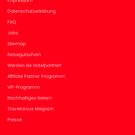
Impressum
Even
Datenschutzerklärung
at
War
FAQ
Bros.
Stud
Jobs
Tour
Sitemap
Lon
–
Reisegutschein
The
Werden Sie Hotelpartner!
Mak
of
Affiliate Partner Programm
Harr
Pott
VIP-Programm
Form
Nachhaltiges Reisen
1
Die
Travelcircus Magazin
Auss
Imme
Presse
Auss
alle