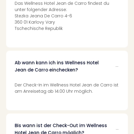
Fest
Das Wellness Hotel Jean de Carro findest du
Stör
unter folgender Adresse:
Fest
Stezka Jeana De Carro 4-6
Mus
360 01 Karlovy Vary
Fuld
Tschechische Republik
Are
di
Ver
alle
Ang
Ab wann kann ich ins Wellness Hotel
Musi
Jean de Carro einchecken?
Musi
Ham
Der Check-In im Wellness Hotel Jean de Carro ist
alle
am Anreisetag ab 14:00 Uhr möglich.
Ang
Kultu
&
Spor
Mus
Tec
Bis wann ist der Check-Out im Wellness
Sins
Hotel Jean de Carro möglich?