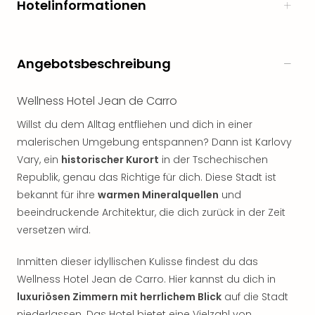
Hotelinformationen
noc
meh
Frei
Frei
Angebotsbeschreibung
Eur
Frei
Wellness Hotel Jean de Carro
Deu
Frei
Willst du dem Alltag entfliehen und dich in einer
Nied
malerischen Umgebung entspannen? Dann ist Karlovy
Frei
Vary, ein
historischer Kurort
in der Tschechischen
Öste
Republik, genau das Richtige für dich. Diese Stadt ist
Frei
bekannt für ihre
warmen Mineralquellen
und
Fran
beeindruckende Architektur, die dich zurück in der Zeit
Musi
&
versetzen wird.
Sho
Musi
Inmitten dieser idyllischen Kulisse findest du das
Starl
Wellness Hotel Jean de Carro. Hier kannst du dich in
Expr
luxuriösen Zimmern mit herrlichem Blick
auf die Stadt
Moul
niederlassen. Das Hotel bietet eine Vielzahl von