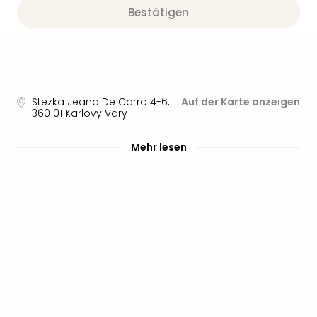
Sere
Bestätigen
Park
Allw
Müns
Zoo
Leip
Safa
Stezka Jeana De Carro 4-6
,
Auf der Karte anzeigen
Beek
360 01
Karlovy Vary
Ber
ZOO
Mehr lesen
Erle
Gels
Welt
Wal
Nau
Aqu
Zool
Gar
Berli
alle
Ang