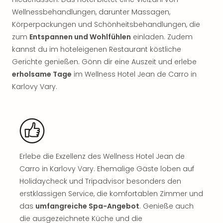
Rou
Wellnessbehandlungen, darunter Massagen,
Das
Körperpackungen und Schönheitsbehandlungen, die
Musi
zum
Entspannen und Wohlfühlen
einladen. Zudem
Köni
der
kannst du im hoteleigenen Restaurant köstliche
Löw
Gerichte genießen. Gönn dir eine Auszeit und erlebe
Die
erholsame Tage
im Wellness Hotel Jean de Carro in
Eisk
Karlovy Vary.
Tarz
MJ
–
Das
Mich
Jac
Erlebe die Exzellenz des Wellness Hotel Jean de
Musi
Carro in Karlovy Vary. Ehemalige Gäste loben auf
Der
Teuf
Holidaycheck und Tripadvisor besonders den
träg
erstklassigen Service, die komfortablen Zimmer und
Pra
das
umfangreiche Spa-Angebot
. Genieße auch
Die
die ausgezeichnete Küche und die