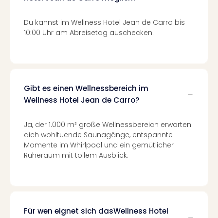
Mer
Ben
Du kannst im Wellness Hotel Jean de Carro bis
Mus
10:00 Uhr am Abreisetag auschecken.
Stut
Pors
Mus
Auto
Wolf
Gibt es einen Wellnessbereich im
BM
Wellness Hotel Jean de Carro?
Mus
in
Mün
Ja, der 1.000 m² große Wellnessbereich erwarten
dich wohltuende Saunagänge, entspannte
Barb
Momente im Whirlpool und ein gemütlicher
Mus
Ruheraum mit tollem Ausblick.
Tec
Spey
alle
Ang
Auss
Ga
Für wen eignet sich dasWellness Hotel