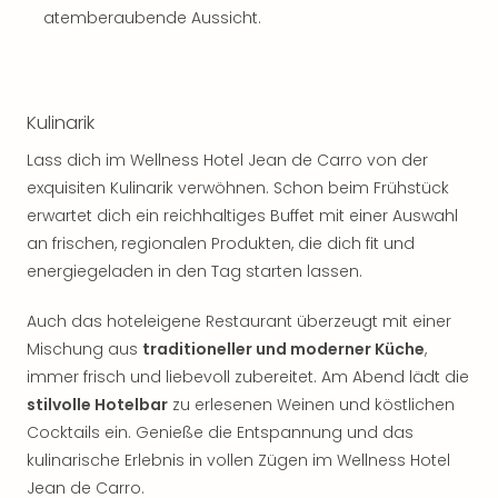
Sch
atemberaubende Aussicht.
und
das
Biest
Wie
Kulinarik
Mari
Ther
Lass dich im Wellness Hotel Jean de Carro von der
Sta
exquisiten Kulinarik verwöhnen. Schon beim Frühstück
Ente
erwartet dich ein reichhaltiges Buffet mit einer Auswahl
Das
an frischen, regionalen Produkten, die dich fit und
Pha
der
energiegeladen in den Tag starten lassen.
Ope
Köln
Auch das hoteleigene Restaurant überzeugt mit einer
Tan
Mischung aus
traditioneller und moderner Küche
,
der
immer frisch und liebevoll zubereitet. Am Abend lädt die
Vam
stilvolle Hotelbar
zu erlesenen Weinen und köstlichen
alle
Cocktails ein. Genieße die Entspannung und das
Ang
kulinarische Erlebnis in vollen Zügen im Wellness Hotel
Sho
Jean de Carro.
&