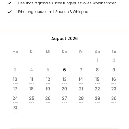
Ang
Gesunde regionale Küche für genussvolles Wohlbefinden
Wass
Erholungsauszeit mit Saunen & Whirlpool
Trop
Isla
The
Erdi
August 2026
Rula
Bad
Mo
Di
Mi
Do
Fr
Sa
So
Sch
1
2
aqu
The
3
4
5
6
7
8
9
Sins
---
---
---
10
11
12
13
14
15
16
alle
---
---
---
---
---
---
---
Ang
17
18
19
20
21
22
23
Zoo
---
---
---
---
---
---
---
24
25
26
27
28
29
30
&
---
---
---
---
---
---
---
Safa
31
Erle
---
Zoo
Han