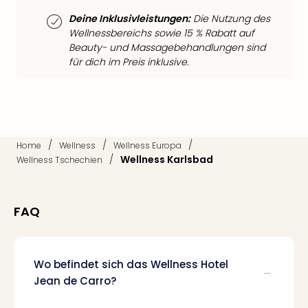
Qua
Deine Inklusivleistungen:
Die Nutzung des
Com
Wellnessbereichs sowie 15 % Rabatt auf
Club
Beauty- und Massagebehandlungen sind
Pret
für dich im Preis inklusive.
Wo
alle
Ang
TV
Sho
ZDF
/
/
/
Home
Wellness
Wellness Europa
Fern
/
Wellness Karlsbad
Wellness Tschechien
in
Main
Stef
FAQ
Raa
Sho
alle
Ang
Wo befindet sich das Wellness Hotel
Fest
Jean de Carro?
Dom