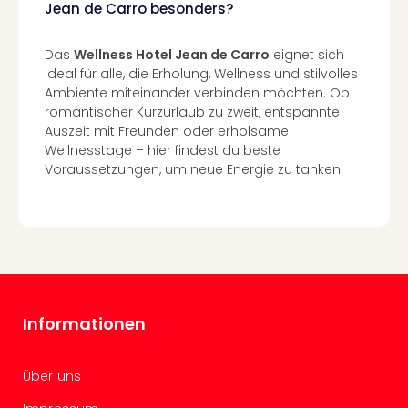
Of
Jean de Carro besonders?
Thro
Stud
Das
Wellness Hotel Jean de Carro
eignet sich
Tour
ideal für alle, die Erholung, Wellness und stilvolles
Swar
Ambiente miteinander verbinden möchten. Ob
Krist
romantischer Kurzurlaub zu zweit, entspannte
Mini
Auszeit mit Freunden oder erholsame
Wun
Wellnesstage – hier findest du beste
Ham
Voraussetzungen, um neue Energie zu tanken.
War
Bros.
Stud
Tour
Lon
–
The
Informationen
Mak
of
Harr
Über uns
Pott
An