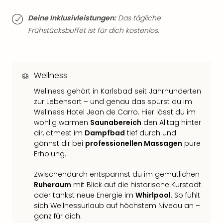
Thea
Deine Inklusivleistungen:
Das tägliche
ABB
Voy
Frühstücksbuffet ist für dich kostenlos.
in
Lon
Harr
Pott
Wellness
Thea
Wellness gehört in Karlsbad seit Jahrhunderten
Lon
zur Lebensart – und genau das spürst du im
GOP
Wellness Hotel Jean de Carro. Hier lässt du im
Vari
wohlig warmen
Saunabereich
den Alltag hinter
Thea
dir, atmest im
Dampfbad
tief durch und
Frie
gönnst dir bei
professionellen Massagen
pure
Pala
Erholung.
Berli
Fest
Zwischendurch entspannst du im gemütlichen
Neu
Ruheraum
mit Blick auf die historische Kurstadt
Fest
oder tankst neue Energie im
Whirlpool
. So fühlt
Bad
sich Wellnessurlaub auf höchstem Niveau an –
Bad
ganz für dich.