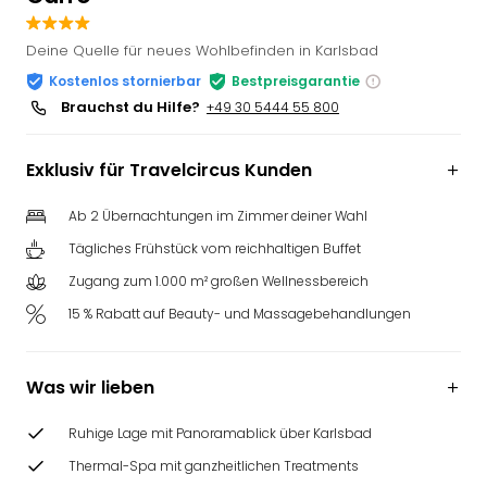
Slag
Eftel
Deine Quelle für neues Wohlbefinden in Karlsbad
LEG
Kostenlos stornierbar
Bestpreisgarantie
Deu
Brauchst du Hilfe?
+49 30 5444 55 800
Parc
Astér
Rast
Exklusiv für Travelcircus Kunden
Lan
Baye
Ab 2 Übernachtungen im Zimmer deiner Wahl
Park
Tägliches Frühstück vom reichhaltigen Buffet
Plop
Zugang zum 1.000 m² großen Wellnessbereich
Deu
(eh
15 % Rabatt auf Beauty- und Massagebehandlungen
Holi
Park
Tivol
Was wir lieben
Kop
Futu
Ruhige Lage mit Panoramablick über Karlsbad
Bela
Thermal-Spa mit ganzheitlichen Treatments
alle