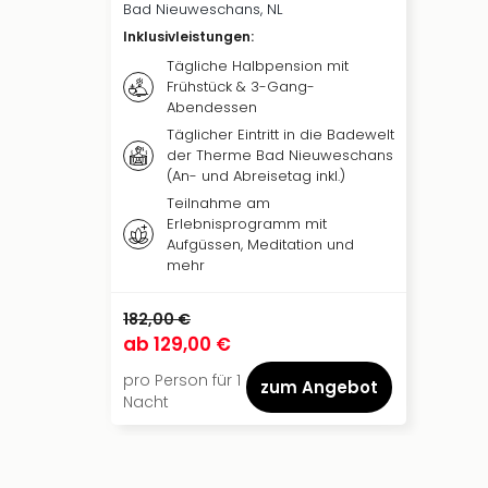
Bad Nieuweschans, NL
Inklusivleistungen
:
Tägliche Halbpension mit
Frühstück & 3-Gang-
Abendessen
Täglicher Eintritt in die Badewelt
der Therme Bad Nieuweschans
(An- und Abreisetag inkl.)
Teilnahme am
Erlebnisprogramm mit
Aufgüssen, Meditation und
mehr
182,00 €
ab
129,00 €
pro Person für 1
zum Angebot
Nacht