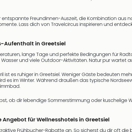
entspannte Freundinnen-Auszeit, die Kombination aus 
ente. Lass dich von Travelcircus inspirieren und entdecke
s-Aufenthalt in Greetsiel
raturen, lange Tage und perfekte Bedingungen für Radtour
sser und viele Outdoor-Aktivitäten. Natur pur wartet au
l ist es ruhiger in Greetsiel. Weniger Gäste bedeuten me
ird es im Winter. Während draußen das typische Nordsee
wimmbad.
elbst, ob dir lebendige Sommerstimmung oder kuschelige Wi
e Angebot für Wellnesshotels in Greetsiel
attraktive Frühbucher-Rabatte an. So sicherst du dir oft d