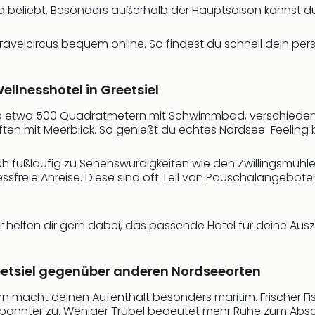
ind beliebt. Besonders außerhalb der Hauptsaison kanns
ravelcircus bequem online. So findest du schnell dein pe
ellnesshotel in Greetsiel
b etwa 500 Quadratmetern mit Schwimmbad, verschiedene
en mit Meerblick. So genießt du echtes Nordsee-Feeling
ch fußläufig zu Sehenswürdigkeiten wie den Zwillingsmühl
tressfreie Anreise. Diese sind oft Teil von Pauschalangeb
 helfen dir gern dabei, das passende Hotel für deine Ausze
reetsiel gegenüber anderen Nordseeorten
macht deinen Aufenthalt besonders maritim. Frischer Fisch 
ntspannter zu. Weniger Trubel bedeutet mehr Ruhe zum Abs