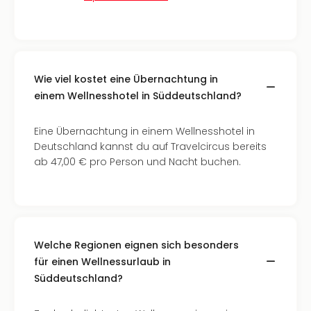
Even
at
War
Bros.
Stud
Wie viel kostet eine Übernachtung in
Tour
einem Wellnesshotel in Süddeutschland?
Lon
–
Eine Übernachtung in einem Wellnesshotel in
The
Deutschland kannst du auf Travelcircus bereits
Mak
ab 47,00 € pro Person und Nacht buchen.
of
Harr
Pott
Form
1
Die
Welche Regionen eignen sich besonders
Auss
für einen Wellnessurlaub in
Imme
Süddeutschland?
Auss
alle