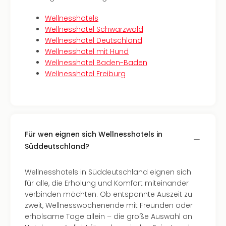
Ang
Wellnesshotels
Kurz
Wellnesshotel Schwarzwald
Kurz
Wellnesshotel Deutschland
Deu
Wellnesshotel mit Hund
Kurz
Wellnesshotel Baden-Baden
Ost
Wellnesshotel Freiburg
Kurz
Nor
Kurz
Baye
Kurz
Harz
Für wen eignen sich Wellnesshotels in
Kurz
Süddeutschland?
Sch
Kurz
Wellnesshotels in Süddeutschland eignen sich
Bod
für alle, die Erholung und Komfort miteinander
Kurz
verbinden möchten. Ob entspannte Auszeit zu
Allg
zweit, Wellnesswochenende mit Freunden oder
alle
erholsame Tage allein – die große Auswahl an
Ang