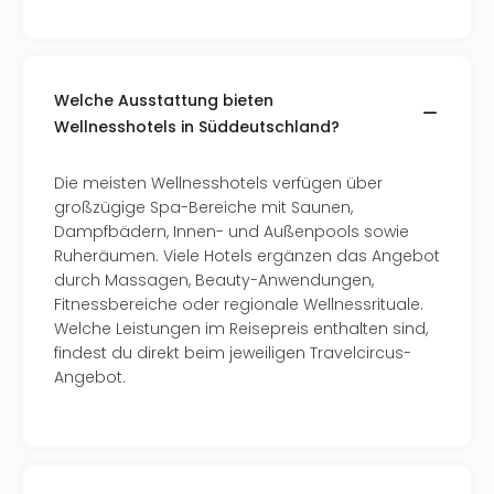
Con
Schl
Sch
Konz
alle
Welche Ausstattung bieten
Ang
Wellnesshotels in Süddeutschland?
Fest
Glüc
Die meisten Wellnesshotels verfügen über
Insel
großzügige Spa-Bereiche mit Saunen,
Mer
Dampfbädern, Innen- und Außenpools sowie
Lun
Ruheräumen. Viele Hotels ergänzen das Angebot
Black
durch Massagen, Beauty-Anwendungen,
Festi
Fitnessbereiche oder regionale Wellnessrituale.
Nibiri
Welche Leistungen im Reisepreis enthalten sind,
Festi
findest du direkt beim jeweiligen Travelcircus-
Ikar
Angebot.
Festi
alle
Ang
Loca
Konz