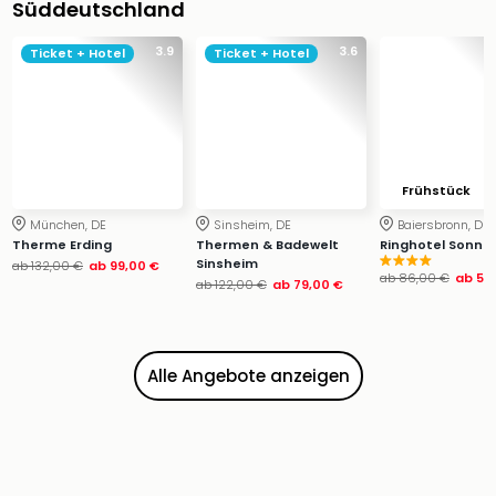
Süddeutschland
Ang
Wass
3.9
3.6
Ticket + Hotel
Ticket + Hotel
Trop
Isla
The
Erdi
Rula
Bad
Frühstück
Sch
München, DE
Sinsheim, DE
Baiersbronn, DE
aqu
Therme Erding
Thermen & Badewelt
Ringhotel Sonne
The
Sinsheim
ab
132,00 €
ab
99,00 €
Sins
ab
86,00 €
ab
54
ab
122,00 €
ab
79,00 €
alle
Ang
Zoo
Alle Angebote anzeigen
&
Safa
Erle
Zoo
Han