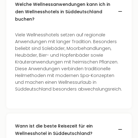
Welche Wellnessanwendungen kann ich in
in
den Wellnesshotels in Süddeutschland
Köln
Konz
buchen?
in
Düss
Viele Wellnesshotels setzen auf regionale
Well
Anwendungen mit langer Tradition. Besonders
Well
beliebt sind Solebäder, Moorbehandlungen,
Deu
Heubäder, Bier- und Hopfenbäder sowie
Allg
Kräuteranwendungen mit heimischen Pflanzen.
Baye
Diese Anwendungen verbinden traditionelle
Wal
Heilmethoden mit modernen Spa-Konzepten
Baye
und machen einen Wellnessurlaub in
Bod
Süddeutschland besonders abwechslungsreich.
Harz
Nor
NRW
Ost
Sch
Wann ist die beste Reisezeit für ein
alle
Wellnesshotel in Süddeutschland?
Ang