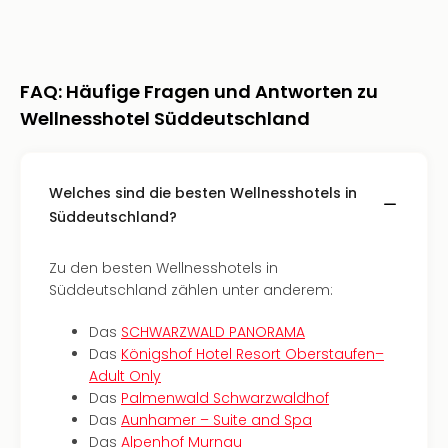
Of
Thro
Stud
Tour
FAQ: Häufige Fragen und Antworten zu
Swar
Krist
Wellnesshotel Süddeutschland
Mini
Wun
Ham
Welches sind die besten Wellnesshotels in
War
Süddeutschland?
Bros.
Stud
Zu den besten Wellnesshotels in
Tour
Süddeutschland zählen unter anderem:
Lon
–
Das
SCHWARZWALD PANORAMA
The
Das
Königshof Hotel Resort Oberstaufen–
Mak
Adult Only
of
Das
Palmenwald Schwarzwaldhof
Harr
Das
Aunhamer – Suite and Spa
Pott
Das
Alpenhof Murnau
An