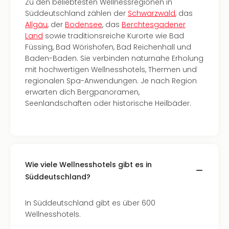
Zu den beliebtesten Wellnessregionen in
Ang
Süddeutschland zählen der
Schwarzwald
, das
Spor
Allgäu
, der
Bodensee
, das
Berchtesgadener
Skiu
Land
sowie traditionsreiche Kurorte wie Bad
in
Füssing, Bad Wörishofen, Bad Reichenhall und
Deu
Baden-Baden. Sie verbinden naturnahe Erholung
Skiu
mit hochwertigen Wellnesshotels, Thermen und
in
regionalen Spa-Anwendungen. Je nach Region
Öste
erwarten dich Bergpanoramen,
Form
Seenlandschaften oder historische Heilbäder.
1
Reis
Konz
Konz
Pitbu
Karo
Wie viele Wellnesshotels gibt es in
G
Süddeutschland?
Back
Boy
In Süddeutschland gibt es über 600
Disn
Wellnesshotels.
in