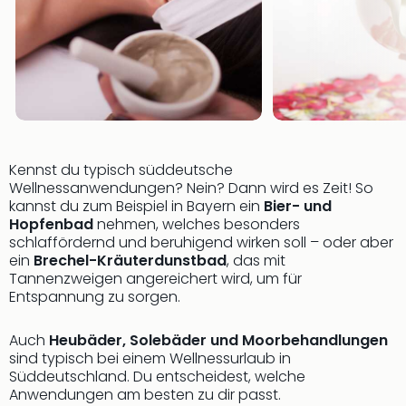
Mer
Ben
Mus
Stut
Pors
Mus
Auto
Wolf
Kennst du typisch süddeutsche
BM
Wellnessanwendungen? Nein? Dann wird es Zeit! So
Mus
kannst du zum Beispiel in Bayern ein
Bier- und
in
Hopfenbad
nehmen, welches besonders
Mün
schlaffördernd und beruhigend wirken soll – oder aber
Barb
ein
Brechel-Kräuterdunstbad
, das mit
Mus
Tannenzweigen angereichert wird, um für
Tec
Entspannung zu sorgen.
Spey
alle
Auch
Heubäder, Solebäder und Moorbehandlungen
Ang
sind typisch bei einem Wellnessurlaub in
Auss
Süddeutschland. Du entscheidest, welche
Ga
Anwendungen am besten zu dir passt.