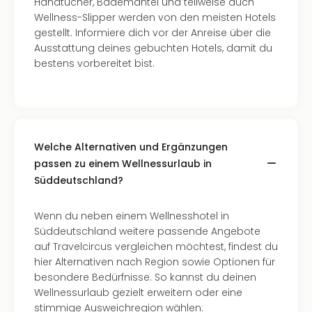
The
Handtücher, Bademäntel und teilweise auch
Sins
Wellness-Slipper werden von den meisten Hotels
Bad
gestellt. Informiere dich vor der Anreise über die
Sch
Ausstattung deines gebuchten Hotels, damit du
Tau
bestens vorbereitet bist.
The
The
Eusk
Caro
The
Welche Alternativen und Ergänzungen
Aqu
passen zu einem Wellnessurlaub in
Prag
Süddeutschland?
Bali
The
The
Wenn du neben einem Wellnesshotel in
Bad
Süddeutschland weitere passende Angebote
Wöri
auf Travelcircus vergleichen möchtest, findest du
Rula
hier Alternativen nach Region sowie Optionen für
Eur
besondere Bedürfnisse. So kannst du deinen
Karl
Wellnessurlaub gezielt erweitern oder eine
alle
stimmige Ausweichregion wählen: