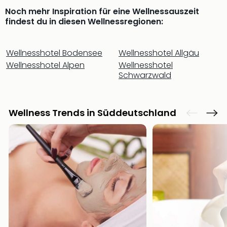
Fest
Stör
Noch mehr Inspiration für eine Wellnessauszeit
findest du in diesen Wellnessregionen:
Fest
Mus
Fuld
Wellnesshotel Bodensee
Wellnesshotel Allgäu
Are
Wellnesshotel Alpen
Wellnesshotel
di
Schwarzwald
Ver
alle
Ang
Musi
Wellness Trends in Süddeutschland
Musi
Ham
alle
Ang
Kultu
&
Spor
Mus
Tec
Sins