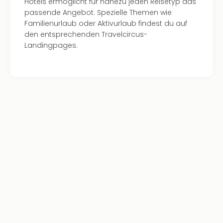
Hotels ermöglicht für nahezu jeden Reisetyp das
Kurz
passende Angebot. Spezielle Themen wie
Eur
Familienurlaub oder Aktivurlaub findest du auf
Kurz
den entsprechenden Travelcircus-
Belg
Landingpages.
Kurz
Deu
Kurz
Itali
Kurz
Holl
Kurz
Öste
Kurz
Pole
Kurz
Schw
alle
Ang
Städ
Eur