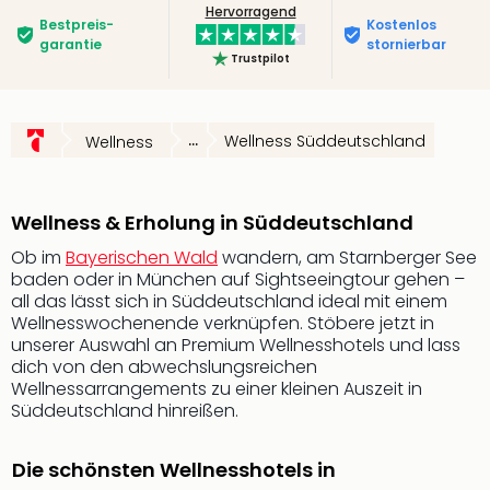
Hervorragend
Slag
Bestpreis­
Kostenlos
Eftel
garantie
stornierbar
Trustpilot
LEG
Deu
Parc
Astér
...
Wellness Süddeutschland
Wellness
Rast
Lan
Baye
Wellness & Erholung in Süddeutschland
Park
Ob im
Bayerischen Wald
wandern, am Starnberger See
Plop
baden oder in München auf Sightseeingtour gehen –
Deu
all das lässt sich in Süddeutschland ideal mit einem
(eh
Wellnesswochenende verknüpfen. Stöbere jetzt in
Holi
unserer Auswahl an Premium Wellnesshotels und lass
Park
dich von den abwechslungsreichen
Tivol
Wellnessarrangements zu einer kleinen Auszeit in
Kop
Süddeutschland hinreißen.
Futu
Bela
Die schönsten Wellnesshotels in
alle