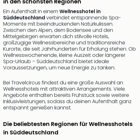
Sch
in den schönsten Regionen
und
Ein Aufenthalt in einem
Wellnesshotel in
das
Süddeutschland
verbindet entspannende Spa-
Biest
Momente mit beeindruckenden Naturkulissen.
Wie
Zwischen den Alpen, dem Bodensee und den
Mari
Mittelgebirgen erwarten dich stilvolle Hotels,
Ther
großzügige Wellnessbereiche und traditionsreiche
Sta
Kurorte, die seit Jahrhunderten für Erholung stehen. Ob
Wellnesswochenende, kleine Auszeit oder längerer
Ente
Spa-Urlaub – Süddeutschland bietet ideale
Das
Voraussetzungen, um neue Energie zu tanken.
Pha
der
Bei Travelcircus findest du eine große Auswahl an
Ope
Wellnesshotels mit attraktiven Arrangements. Viele
Köln
Angebote enthalten bereits Frühstück sowie weitere
Tan
Inklusivleistungen, sodass du deinen Aufenthalt ganz
der
entspannt genießen kannst.
Vam
alle
Die beliebtesten Regionen für Wellnesshotels
Ang
Sho
in Süddeutschland
&