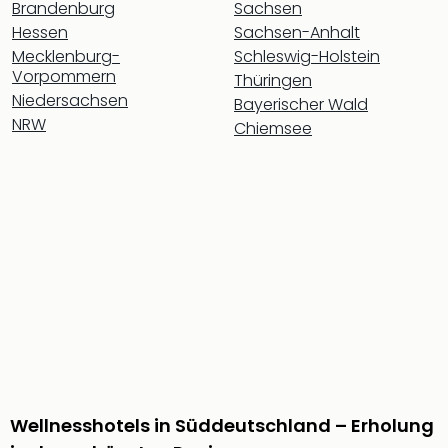
Brandenburg
Sachsen
Rou
Das
Hessen
Sachsen-Anhalt
Musi
Mecklenburg-
Schleswig-Holstein
Köni
Vorpommern
Thüringen
der
Niedersachsen
Bayerischer Wald
Löw
NRW
Chiemsee
Die
Eisk
Tarz
MJ
–
Das
Mich
Jac
Musi
Der
Teuf
träg
Pra
Wellnesshotels in Süddeutschland – Erholung
Die