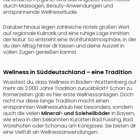
Qua
durch Massagen, Beauty-Anwendungen und
Com
entspannende Wellnessrituale.
Club
Pret
Darüber hinaus legen zahlreiche Hotels großen Wert
Wo
auf regionale Kulinarik und eine ruhige Lage inmitten
alle
der Natur. So entsteht eine Wohlfühlatmosphäre, in der
Ang
du den Alltag hinter dir lassen und deine Auszeit in
TV
vollen Zügen genießen kannst.
Sho
ZDF
Fern
Wellness in Süddeutschland – eine Tradition
in
Wusstest du, dass Wellness in Baden-Württemberg auf
Main
mehr als 2.000 Jahre Tradition zurückblickt? Schon zu
Stef
Römerzeiten gab es hier erste Wellnessanlagen. Doch
Raa
nicht nur diese lange Tradition macht einen
Sho
entspannten Wellnessurlaub hier besonders, sondern
alle
auch die vielen
Mineral- und Soleheilbäder
in Bayern,
Ang
wie etwa in den bekannten Kurorten Bad Füssing, Bad
Wörishofen oder Schönau am Königssee. Sie bieten dir
Fest
eine Vielfalt an Wellnessanwendungen.
Dom