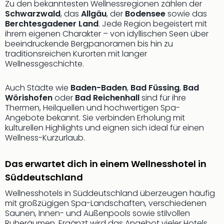
Zu den bekanntesten Wellnessregionen zählen der
Thea
Schwarzwald
, das
Allgäu
, der
Bodensee
sowie das
ABB
Berchtesgadener Land
. Jede Region begeistert mit
Voy
ihrem eigenen Charakter – von idyllischen Seen über
in
beeindruckende Bergpanoramen bis hin zu
Lon
traditionsreichen Kurorten mit langer
Harr
Wellnessgeschichte.
Pott
Thea
Auch Städte wie
Baden-Baden
,
Bad Füssing
,
Bad
Lon
Wörishofen
oder
Bad Reichenhall
sind für ihre
GOP
Thermen, Heilquellen und hochwertigen Spa-
Angebote bekannt. Sie verbinden Erholung mit
Vari
kulturellen Highlights und eignen sich ideal für einen
Thea
Wellness-Kurzurlaub.
Frie
Pala
Berli
Das erwartet dich in einem Wellnesshotel in
Fest
Süddeutschland
Neu
Wellnesshotels in Süddeutschland überzeugen häufig
Fest
mit großzügigen Spa-Landschaften, verschiedenen
Bad
Saunen, Innen- und Außenpools sowie stilvollen
Bad
Ruheräumen. Ergänzt wird das Angebot vieler Hotels