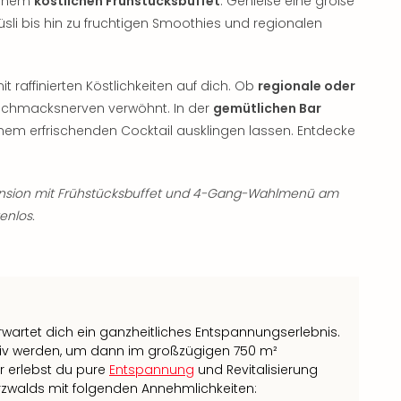
 einem
köstlichen Frühstücksbuffet
. Genieße eine große
li bis hin zu fruchtigen Smoothies und regionalen
 raffinierten Köstlichkeiten auf dich. Ob
regionale oder
schmacksnerven verwöhnt. In der
gemütlichen Bar
nem erfrischenden Cocktail ausklingen lassen. Entdecke
ension mit Frühstücksbuffet und 4-Gang-Wahlmenü am
enlos.
wartet dich ein ganzheitliches Entspannungserlebnis.
tiv werden, um dann im großzügigen 750 m²
r erlebst du pure
Entspannung
und Revitalisierung
rzwalds mit folgenden Annehmlichkeiten: