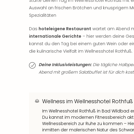
Starte deinen Tag im Wellnesshotel Rothfuß mit
Auswahl an frischen Brötchen und knusprigem Müs
Spezialitäten
Das
hoteleigene Restaurant
wartet am Abend mit
internationale Gerichte
– hier werden deine Ge
kannst du den Tag bei einem guten Wein oder ei
die kulinarische Vielfalt im Wellnesshotel Rothfuß.
Deine Inklusivleistungen:
Die tägliche Halbp
Abend mit großem Salatbuffet ist für dich kost
Wellness im Wellnesshotel Rothfuß
Im Wellnesshotel Rothfuß in Bad Wildbad er
Du kannst im modernen Fitnessbereich ak
Wellnessbereich zur Ruhe zu kommen – Hie
inmitten der malerischen Natur des Schwa