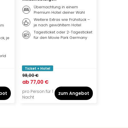
Übernachtung in einem
Übern
Premium Hotel deiner Wahl
Premiu
Weitere Extras wie Frühstück –
Frühst
je nach gewähltem Hotel
nach 
um
Tagesticket oder 2-Tagesticket
Tagest
für den Movie Park Germany
Erding
ck, je
orld
Ticket + Hotel
Ticket + Ho
98,00 €
132,00 €
ab
77,00 €
ab
99,00
pro Person für 1
pro Person f
bot
zum Angebot
Nacht
Nacht