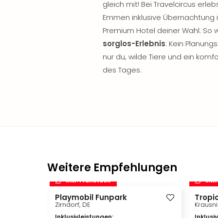
gleich mit! Bei Travelcircus erle
Emmen inklusive Übernachtung 
Premium Hotel deiner Wahl. So 
sorglos-Erlebnis
: Kein Planung
nur du, wilde Tiere und ein kom
des Tages.
Weitere Empfehlungen
inkl. Frühstück
inkl
Playmobil Funpark
Tropic
Zirndorf, DE
Krausni
Inklusivleistungen
:
Inklusi