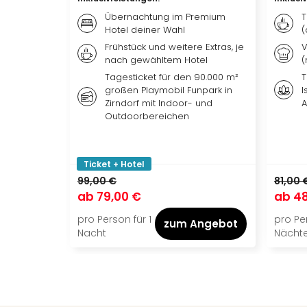
Übernachtung im Premium
T
Hotel deiner Wahl
(
Frühstück und weitere Extras, je
V
nach gewähltem Hotel
(
Tagesticket für den 90.000 m²
T
großen Playmobil Funpark in
I
Zirndorf mit Indoor- und
A
Outdoorbereichen
Ticket + Hotel
99,00 €
81,00 
ab
79,00 €
ab
48
pro Person für 1
pro Per
zum Angebot
Nacht
Nächt