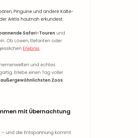
sbären, Pinguine und andere Kälte-
 der Arktis hautnah erkundest.
pannende Safari-Touren
und
ein. Ob Löwen, Elefanten oder
gesslichen
Erlebnis
.
e Themenwelten und echtes
rtig. Erlebe einen Tag voller
r
außergewöhnlichsten Zoos
 Emmen mit Übernachtung
r
– und die Entspannung kommt