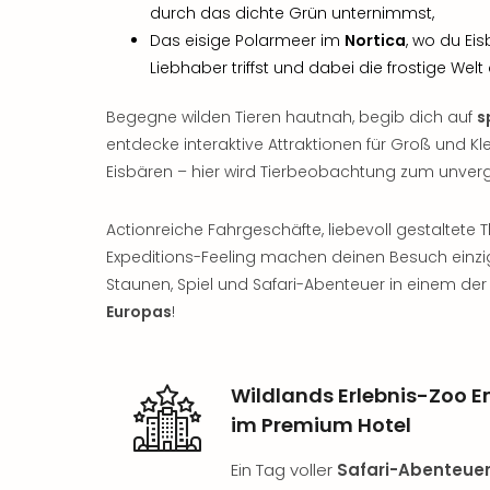
durch das dichte Grün unternimmst,
Das eisige Polarmeer im
Nortica
, wo du Ei
Liebhaber triffst und dabei die frostige Welt
Begegne wilden Tieren hautnah, begib dich auf
s
entdecke interaktive Attraktionen für Groß und Kl
Eisbären – hier wird Tierbeobachtung zum unver
Actionreiche Fahrgeschäfte, liebevoll gestaltet
Expeditions-Feeling machen deinen Besuch einziga
Staunen, Spiel und Safari-Abenteuer in einem de
Europas
!
Wildlands Erlebnis-Zoo
im Premium Hotel
Ein Tag voller
Safari-Abenteue