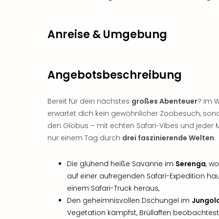
Anreise & Umgebung
Angebotsbeschreibung
Bereit für dein nächstes
großes Abenteuer
? Im 
erwartet dich kein gewöhnlicher Zoobesuch, sond
den Globus – mit echten Safari-Vibes und jeder M
nur einem Tag durch
drei faszinierende Welten
:
Die glühend heiße Savanne im
Serenga
, w
auf einer aufregenden Safari-Expedition h
einem Safari-Truck heraus,
Den geheimnisvollen Dschungel im
Jungol
Vegetation kämpfst, Brüllaffen beobachtes