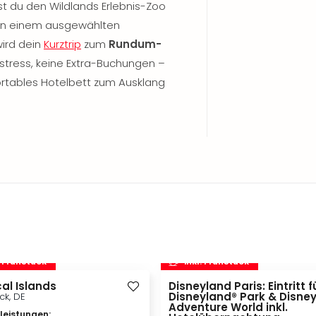
bst du den Wildlands Erlebnis-Zoo
in einem ausgewählten
wird dein
Kurztrip
zum
Rundum-
sstress, keine Extra-Buchungen –
fortables Hotelbett zum Ausklang
. Frühstück
inkl. Frühstück
al Islands
Disneyland Paris: Eintritt f
Disneyland® Park & Disne
ck, DE
Adventure World inkl.
vleistungen
: