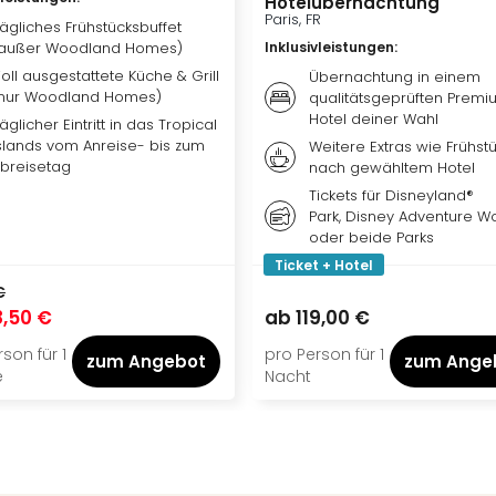
Hotelübernachtung
Paris, FR
ägliches Frühstücksbuffet
außer Woodland Homes)
Inklusivleistungen
:
oll ausgestattete Küche & Grill
Übernachtung in einem
nur Woodland Homes)
qualitätsgeprüften Premi
Hotel deiner Wahl
äglicher Eintritt in das Tropical
slands vom Anreise- bis zum
Weitere Extras wie Frühstü
breisetag
nach gewähltem Hotel
Tickets für Disneyland®
Park, Disney Adventure W
oder beide Parks
Ticket + Hotel
€
,50 €
ab
119,00 €
son für 1
pro Person für 1
zum Angebot
zum Ange
e
Nacht