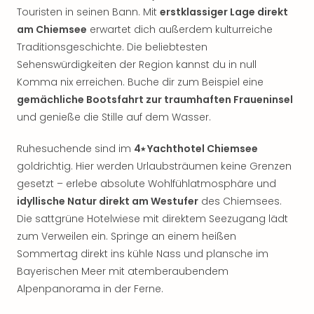
Rou
Touristen in seinen Bann. Mit
erstklassiger Lage direkt
Das
am Chiemsee
erwartet dich außerdem kulturreiche
Musi
Traditionsgeschichte. Die beliebtesten
Köni
Sehenswürdigkeiten der Region kannst du in null
der
Komma nix erreichen. Buche dir zum Beispiel eine
Löw
Die
gemächliche Bootsfahrt zur traumhaften Fraueninsel
Eisk
und genieße die Stille auf dem Wasser.
Tarz
MJ
Ruhesuchende sind im
4⭑ Yachthotel Chiemsee
–
goldrichtig. Hier werden Urlaubsträumen keine Grenzen
Das
gesetzt – erlebe absolute Wohlfühlatmosphäre und
Mich
idyllische Natur direkt am Westufer
des Chiemsees.
Jac
Die sattgrüne Hotelwiese mit direktem Seezugang lädt
Musi
zum Verweilen ein. Springe an einem heißen
Der
Teuf
Sommertag direkt ins kühle Nass und plansche im
träg
Bayerischen Meer mit atemberaubendem
Pra
Alpenpanorama in der Ferne.
Die