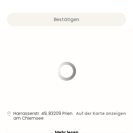
Sere
Park
Allw
Bestätigen
Müns
Zoo
Leip
Safa
Beek
Ber
ZOO
Erle
Gels
Welt
Wal
Nau
Aqu
Zool
Gar
Harrasserstr. 49
,
83209
Prien
Auf der Karte anzeigen
am Chiemsee
Berli
alle
Ang
Mehr lesen