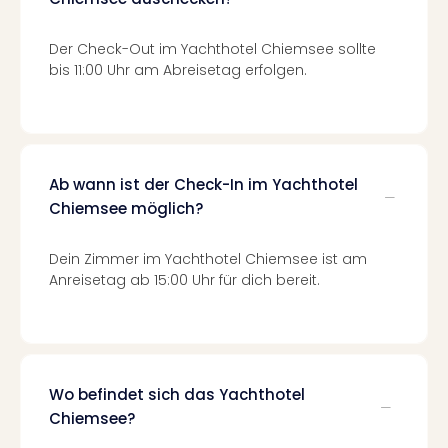
Ang
Spor
Der Check-Out im Yachthotel Chiemsee sollte
Skiu
bis 11:00 Uhr am Abreisetag erfolgen.
in
Deu
Skiu
in
Öste
Ab wann ist der Check-In im Yachthotel
Form
Chiemsee möglich?
1
Reis
Konz
Dein Zimmer im Yachthotel Chiemsee ist am
Konz
Anreisetag ab 15:00 Uhr für dich bereit.
Pitbu
Karo
G
Back
Boy
Wo befindet sich das Yachthotel
Disn
Chiemsee?
in