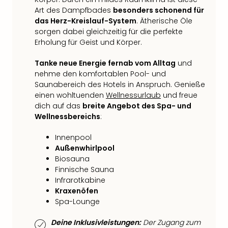
Fest
Art des Dampfbades
besonders schonend für
Stör
das Herz-Kreislauf-System
. Ätherische Öle
Fest
sorgen dabei gleichzeitig für die perfekte
Mus
Erholung für Geist und Körper.
Fuld
Are
Tanke neue Energie fernab vom Alltag
und
di
nehme den komfortablen Pool- und
Ver
Saunabereich des Hotels in Anspruch. Genieße
alle
einen wohltuenden
Wellnessurlaub
und freue
Ang
dich auf das
breite Angebot des Spa- und
Musi
Wellnessbereichs
:
Musi
Ham
Innenpool
alle
Außenwhirlpool
Ang
Biosauna
Kultu
Finnische Sauna
&
Infrarotkabine
Spor
Kraxenöfen
Mus
Spa-Lounge
Tec
Deine Inklusivleistungen:
Der Zugang zum
Sins