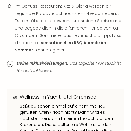
Qua
Im Genuss-Restaurant Kitz & Gloria werden dir
Com
regionale Produkte auf höchstem Niveau kredenzt.
Club
Durchstöbere die abwechslungsreiche Speisekarte
Pret
Wo
und begebe dich in die erfahrenen Hände von Kai
alle
Groth, dem Sommelier aus Leidenschaft. Tipp: Lass
Ang
dir auch die
sensationellen BBQ Abende im
TV
Sommer
nicht entgehen.
Sho
ZDF
Deine Inklusivleistungen:
Das tägliche Frühstück ist
Fern
für dich inkludiert.
in
Main
Stef
Raa
Wellness im Yachthotel Chiemsee
Sho
alle
Saßt du schon einmal auf einem mit Heu
Ang
gefüllten Ofen? Noch nicht? Dann wird es
Fest
höchste Eisenbahn für einen Besuch auf den
Dom
Kraxenöfen. Diese gelten als Wohltat für den
Körper. Durch ein mildes Raumklima ist diese