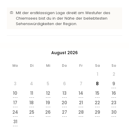
Ang
Wass
Mit der erstklassigen Lage direkt am Westufer des
Trop
Chiemsees bist du in der Nähe der beliebtesten
Isla
Sehenswürdigkeiten der Region.
The
Erdi
Rula
Bad
August 2026
Sch
aqu
Mo
Di
Mi
Do
Fr
Sa
So
The
Sins
1
2
alle
3
4
5
6
7
8
9
Ang
---
Zoo
10
11
12
13
14
15
16
&
---
---
---
---
---
---
---
17
18
19
20
21
22
23
Safa
---
---
---
---
---
---
---
Erle
24
25
26
27
28
29
30
Zoo
---
---
---
---
---
---
---
31
Han
---