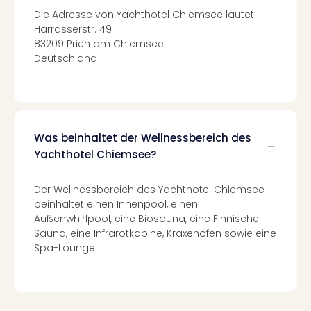
Con
Die Adresse von Yachthotel Chiemsee lautet:
Schl
Harrasserstr. 49
Sch
83209 Prien am Chiemsee
Konz
Deutschland
alle
Ang
Fest
Glüc
Insel
Was beinhaltet der Wellnessbereich des
Mer
Yachthotel Chiemsee?
Lun
Black
Festi
Der Wellnessbereich des Yachthotel Chiemsee
Nibiri
beinhaltet einen Innenpool, einen
Festi
Außenwhirlpool, eine Biosauna, eine Finnische
Ikar
Sauna, eine Infrarotkabine, Kraxenöfen sowie eine
Festi
Spa-Lounge.
alle
Ang
Loca
Konz