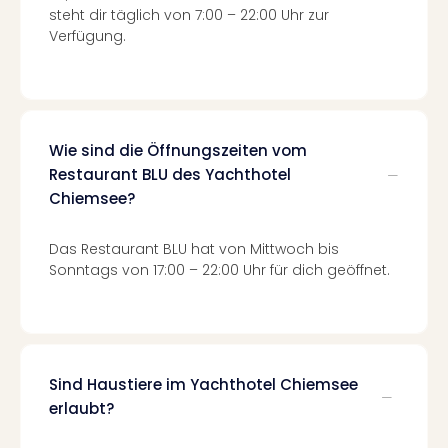
Of
steht dir täglich von 7:00 – 22:00 Uhr zur
Thro
Verfügung.
Stud
Tour
Swar
Krist
Mini
Wie sind die Öffnungszeiten vom
Wun
Restaurant BLU des Yachthotel
Ham
Chiemsee?
War
Bros.
Stud
Das Restaurant BLU hat von Mittwoch bis
Tour
Sonntags von 17:00 – 22:00 Uhr für dich geöffnet.
Lon
–
The
Mak
of
Sind Haustiere im Yachthotel Chiemsee
Harr
erlaubt?
Pott
An