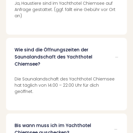
Ja, Haustiere sind im Yachthotel Chiemsee auf
Even
Anfrage gestattet. (ggf. fällt eine Gebühr vor Ort
at
an)
War
Bros.
Stud
Tour
Lon
Wie sind die Öffnungszeiten der
–
Saunalandschaft des Yachthotel
The
Chiemsee?
Mak
of
Harr
Die Saunalandschaft des Yachthotel Chiemsee
Pott
hat täglich von 14:00 – 22:00 Uhr für dich
Form
geöffnet.
1
Die
Auss
Imme
Auss
Bis wann muss ich im Yachthotel
alle
Chiemsee auschecken?