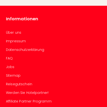
in
Köln
Konz
Informationen
in
Düss
Well
Über uns
Well
Deu
Impressum
Allg
Datenschutzerklärung
Baye
Wal
FAQ
Baye
Jobs
Bod
Harz
Sitemap
Nor
NRW
Reisegutschein
Ost
Werden Sie Hotelpartner!
Sch
alle
Affiliate Partner Programm
Ang