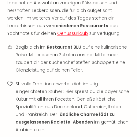
fabelhaften Auswahl an zuckrigen Süßspeisen und
Thea
herzhaften Leckerbissen, die für dich aufgetischt
ABB
Voy
werden. Im weiteres Verlauf des Tages stehen dir
in
Leckerbissen aus
verschiedenen Restaurants
des
Lon
Yachthotels für deinen
Genussurlaub
zur Verfügung:
Harr
Pott
Begib dich im
Restaurant BLU
auf eine kulinarische
Thea
Reise. Mit erlesenen Zutaten aus der Mittelmeer
Lon
zaubert dir der Küchenchef Steffen Schappert eine
GOP
Glanzleistung auf deinen Teller.
Vari
Thea
Stilvolle Tradition erwartet dich im urig
Frie
eingerichteten Stüberl: Hier spürst du die bayerische
Pala
Berli
Kultur mit all ihren Facetten. Genieße köstliche
Fest
Spezialitäten aus Deutschland, Österreich, Italien
Neu
und Frankreich. Der
ländliche Charme lädt zu
Fest
ausgelassenen Raclette-Abenden
im gemütlichen
Bad
Ambiente ein.
Bad