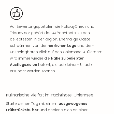
Sch
und
das
Biest
Wie
Auf Bewertungsportalen wie HolidayCheck und
Mari
Tripadvisor gehört das 4⭑ Yachthotel zu den
Ther
beliebtesten in der Region. Ehemalige Gäste
Sta
Ente
schwärmen von der
herrlichen Lage
und dem
Das
unschlagbaren Blick auf den Chiemsee. Außerdem
Pha
wird immer wieder die
Nähe zu beliebten
der
Ausflugszielen
betont, die bei deinem Urlaub
Ope
erkundet werden können.
Köln
Tan
der
Vam
Kulinarische Vielfalt im Yachthotel Chiemsee
alle
Ang
Starte deinen Tag mit einem
ausgewogenes
Sho
Frühstücksbuffet
und bediene dich an einer
&