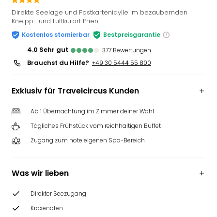
Slag
Direkte Seelage und Postkartenidylle im bezaubernden
Eftel
Kneipp- und Luftkurort Prien
LEG
Kostenlos stornierbar
Bestpreisgarantie
Deu
4.0
sehr gut
377
Bewertungen
Parc
Astér
Brauchst du Hilfe?
+49 30 5444 55 800
Rast
Lan
Exklusiv für Travelcircus Kunden
Baye
Park
Ab 1 Übernachtung im Zimmer deiner Wahl
Plop
Deu
Tägliches Frühstück vom reichhaltigen Buffet
(eh
Zugang zum hoteleigenen Spa-Bereich
Holi
Park
Tivol
Was wir lieben
Kop
Futu
Direkter Seezugang
Bela
Kraxenöfen
alle