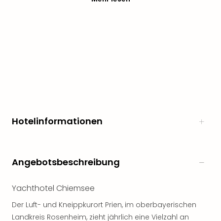
noc
meh
Frei
Frei
Eur
Frei
Deu
Frei
Nied
Frei
Öste
Hotelinformationen
Frei
Fran
Musi
&
Angebotsbeschreibung
Sho
Musi
Yachthotel Chiemsee
Starl
Expr
Der Luft- und Kneippkurort Prien, im oberbayerischen
Moul
Landkreis Rosenheim, zieht jährlich eine Vielzahl an