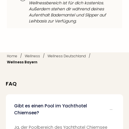
Wellnessbereich ist für dich kostenlos.
Mer
Außerdem stehen dir während deines
Ben
Aufenthalt Bademantel und Slipper auf
Mus
Leihbasis zur Verfügung.
Stut
Pors
Mus
Auto
Wolf
BM
/
/
/
Home
Wellness
Wellness Deutschland
Mus
Wellness Bayern
in
Mün
Barb
FAQ
Mus
Tec
Spey
alle
Gibt es einen Pool im Yachthotel
Ang
Chiemsee?
Auss
Ga
Ja, der Poolbereich des Yachthotel Chiemsee