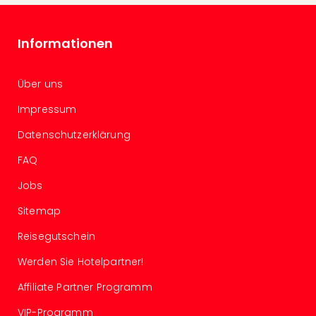
in
Köln
Informationen
Konz
in
Düss
Über uns
Well
Well
Impressum
Deu
Datenschutzerklärung
Allg
Baye
FAQ
Wal
Baye
Jobs
Bod
Sitemap
Harz
Nor
Reisegutschein
NRW
Ost
Werden Sie Hotelpartner!
Sch
Affiliate Partner Programm
alle
Ang
VIP-Programm