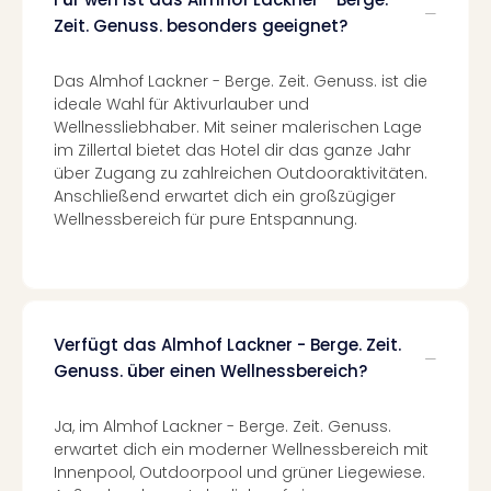
Ang
Zeit. Genuss. besonders geeignet?
Spor
Skiu
Das Almhof Lackner - Berge. Zeit. Genuss. ist die
in
ideale Wahl für Aktivurlauber und
Deu
Wellnessliebhaber. Mit seiner malerischen Lage
Skiu
im Zillertal bietet das Hotel dir das ganze Jahr
in
über Zugang zu zahlreichen Outdooraktivitäten.
Öste
Anschließend erwartet dich ein großzügiger
Form
Wellnessbereich für pure Entspannung.
1
Reis
Konz
Konz
Pitbu
Verfügt das Almhof Lackner - Berge. Zeit.
Karo
Genuss. über einen Wellnessbereich?
G
Back
Boy
Ja, im Almhof Lackner - Berge. Zeit. Genuss.
Disn
erwartet dich ein moderner Wellnessbereich mit
in
Innenpool, Outdoorpool und grüner Liegewiese.