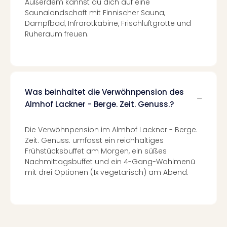
Con
Außerdem kannst du dich auf eine
Saunalandschaft mit Finnischer Sauna,
Schl
Dampfbad, Infrarotkabine, Frischluftgrotte und
Sch
Ruheraum freuen.
Konz
alle
Ang
Fest
Glüc
Insel
Was beinhaltet die Verwöhnpension des
Mer
Almhof Lackner - Berge. Zeit. Genuss.?
Lun
Black
Die Verwöhnpension im Almhof Lackner - Berge.
Festi
Zeit. Genuss. umfasst ein reichhaltiges
Nibiri
Frühstücksbuffet am Morgen, ein süßes
Festi
Nachmittagsbuffet und ein 4-Gang-Wahlmenü
Ikar
mit drei Optionen (1x vegetarisch) am Abend.
Festi
alle
Ang
Loca
Konz