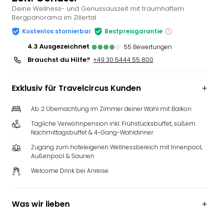
Deine Wellness- und Genussauszeit mit traumhaftem
Slag
Bergpanorama im Zillertal
Eftel
LEG
Kostenlos stornierbar
Bestpreisgarantie
Deu
4.3
ausgezeichnet
55
Bewertungen
Parc
Brauchst du Hilfe?
+49 30 5444 55 800
Astér
Rast
Lan
Exklusiv für Travelcircus Kunden
Baye
Park
Ab 2 Übernachtung im Zimmer deiner Wahl mit Balkon
Plop
Tägliche Verwöhnpension inkl. Frühstücksbuffet, süßem
Deu
Nachmittagsbuffet & 4-Gang-Wahldinner
(eh
Zugang zum hoteleigenen Wellnessbereich mit Innenpool,
Holi
Außenpool & Saunen
Park
Welcome Drink bei Anreise
Tivol
Kop
Futu
Was wir lieben
Bela
alle