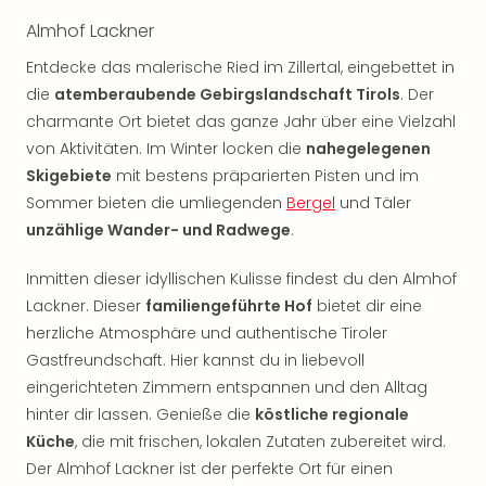
Rou
Almhof Lackner
Das
Musi
Entdecke das malerische Ried im Zillertal, eingebettet in
Köni
die
atemberaubende Gebirgslandschaft Tirols
. Der
der
charmante Ort bietet das ganze Jahr über eine Vielzahl
Löw
von Aktivitäten. Im Winter locken die
nahegelegenen
Die
Skigebiete
mit bestens präparierten Pisten und im
Eisk
Tarz
Sommer bieten die umliegenden
Bergel
und Täler
MJ
unzählige Wander- und Radwege
.
–
Das
Inmitten dieser idyllischen Kulisse findest du den Almhof
Mich
Lackner. Dieser
familiengeführte Hof
bietet dir eine
Jac
herzliche Atmosphäre und authentische Tiroler
Musi
Gastfreundschaft. Hier kannst du in liebevoll
Der
eingerichteten Zimmern entspannen und den Alltag
Teuf
hinter dir lassen. Genieße die
köstliche regionale
träg
Pra
Küche
, die mit frischen, lokalen Zutaten zubereitet wird.
Die
Der Almhof Lackner ist der perfekte Ort für einen