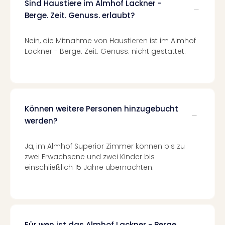
Sind Haustiere im Almhof Lackner -
Even
Berge. Zeit. Genuss. erlaubt?
at
War
Nein, die Mitnahme von Haustieren ist im Almhof
Bros.
Lackner - Berge. Zeit. Genuss. nicht gestattet.
Stud
Tour
Lon
–
The
Können weitere Personen hinzugebucht
Mak
of
werden?
Harr
Pott
Ja, im Almhof Superior Zimmer können bis zu
Form
zwei Erwachsene und zwei Kinder bis
1
einschließlich 15 Jahre übernachten.
Die
Auss
Imme
Auss
alle
Für wen ist das Almhof Lackner - Berge.