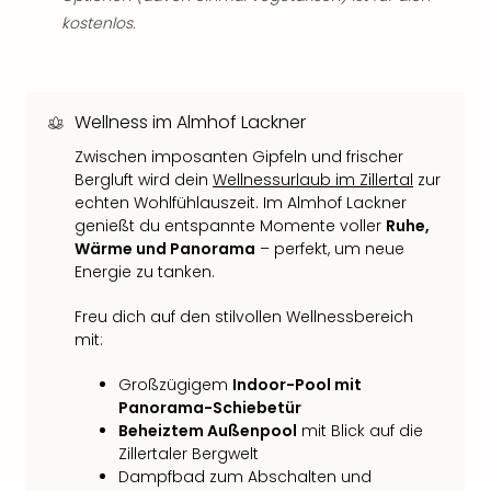
Qua
kostenlos.
Com
Club
Pret
Wo
Wellness im Almhof Lackner
alle
Ang
Zwischen imposanten Gipfeln und frischer
TV
Bergluft wird dein
Wellnessurlaub im Zillertal
zur
Sho
echten Wohlfühlauszeit. Im Almhof Lackner
ZDF
genießt du entspannte Momente voller
Ruhe,
Wärme und Panorama
– perfekt, um neue
Fern
Energie zu tanken.
in
Main
Freu dich auf den stilvollen Wellnessbereich
Stef
mit:
Raa
Sho
Großzügigem
Indoor-Pool mit
alle
Panorama-Schiebetür
Ang
Beheiztem Außenpool
mit Blick auf die
Fest
Zillertaler Bergwelt
Dom
Dampfbad zum Abschalten und