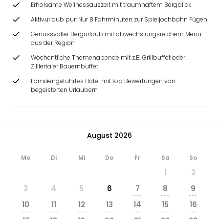
Erholsame Wellnessauszeit mit traumhaftem Bergblick
Ang
Wass
Aktivurlaub pur: Nur 8 Fahrminuten zur Spieljochbahn Fügen
Trop
Genussvoller Bergurlaub mit abwechslungsreichem Menü
Isla
aus der Region
The
Wöchentliche Themenabende mit z.B. Grillbuffet oder
Erdi
Zilllertaler Bauernbuffet
Rula
Bad
Familiengeführtes Hotel mit top Bewertungen von
begeisterten Urlaubern
Sch
aqu
The
Sins
alle
August 2026
Ang
Zoo
Mo
Di
Mi
Do
Fr
Sa
So
&
1
2
Safa
3
4
5
6
7
8
9
Erle
---
---
---
Zoo
10
11
12
13
14
15
16
Han
---
---
---
---
---
---
---