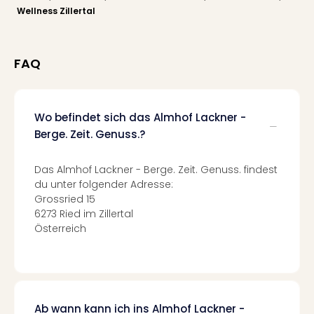
Mer
Wellness Zillertal
Ben
Mus
Stut
FAQ
Pors
Mus
Auto
Wo befindet sich das Almhof Lackner -
Wolf
BM
Berge. Zeit. Genuss.?
Mus
in
Das Almhof Lackner - Berge. Zeit. Genuss. findest
Mün
du unter folgender Adresse:
Barb
Grossried 15
Mus
6273 Ried im Zillertal
Tec
Österreich
Spey
alle
Ang
Auss
Ga
Ab wann kann ich ins Almhof Lackner -