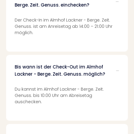
Of
Berge. Zeit. Genuss. einchecken?
Thro
Stud
Der Check-In im Almhof Lackner - Berge. Zeit.
Tour
Genuss. ist am Anreisetag ab 14:00 – 21:00 Uhr
Swar
möglich.
Krist
Mini
Wun
Ham
War
Bis wann ist der Check-Out im Almhof
Bros.
Lackner - Berge. Zeit. Genuss. möglich?
Stud
Tour
Lon
Du kannst im Almhof Lackner - Berge. Zeit.
–
Genuss. bis 10:00 Uhr am Abreisetag
The
auschecken.
Mak
of
Harr
Pott
An