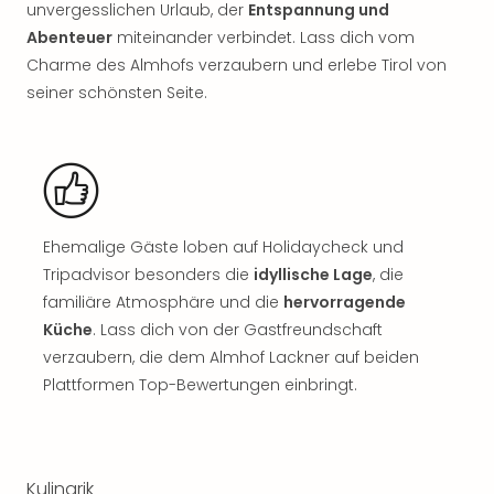
Sch
unvergesslichen Urlaub, der
Entspannung und
und
Abenteuer
miteinander verbindet. Lass dich vom
das
Charme des Almhofs verzaubern und erlebe Tirol von
Biest
seiner schönsten Seite.
Wie
Mari
Ther
Sta
Ente
Das
Pha
Ehemalige Gäste loben auf Holidaycheck und
der
Tripadvisor besonders die
idyllische Lage
, die
Ope
familiäre Atmosphäre und die
hervorragende
Köln
Küche
. Lass dich von der Gastfreundschaft
Tan
verzaubern, die dem Almhof Lackner auf beiden
der
Plattformen Top-Bewertungen einbringt.
Vam
alle
Ang
Sho
&
Kulinarik