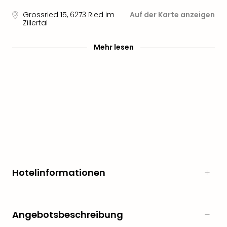
noc
Grossried 15
,
6273
Ried im
Auf der Karte anzeigen
meh
Zillertal
Frei
Frei
Mehr lesen
Eur
Frei
Deu
Frei
Nied
Frei
Öste
Frei
Fran
Musi
&
Hotelinformationen
Sho
Musi
Starl
Expr
Angebotsbeschreibung
Moul