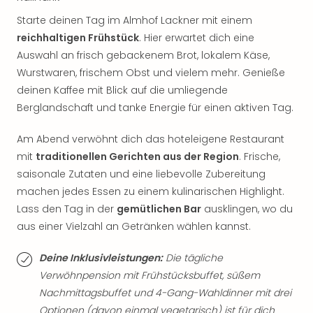
Thea
Starte deinen Tag im Almhof Lackner mit einem
ABB
reichhaltigen Frühstück
. Hier erwartet dich eine
Voy
Auswahl an frisch gebackenem Brot, lokalem Käse,
in
Lon
Wurstwaren, frischem Obst und vielem mehr. Genieße
Harr
deinen Kaffee mit Blick auf die umliegende
Pott
Berglandschaft und tanke Energie für einen aktiven Tag.
Thea
Lon
Am Abend verwöhnt dich das hoteleigene Restaurant
GOP
mit
traditionellen Gerichten aus der Region
. Frische,
Vari
saisonale Zutaten und eine liebevolle Zubereitung
Thea
machen jedes Essen zu einem kulinarischen Highlight.
Frie
Lass den Tag in der
gemütlichen Bar
ausklingen, wo du
Pala
Berli
aus einer Vielzahl an Getränken wählen kannst.
Fest
Neu
Deine Inklusivleistungen:
Die tägliche
Fest
Verwöhnpension mit Frühstücksbuffet, süßem
Bad
Nachmittagsbuffet und 4-Gang-Wahldinner mit drei
Bad
Optionen (davon einmal vegetarisch) ist für dich