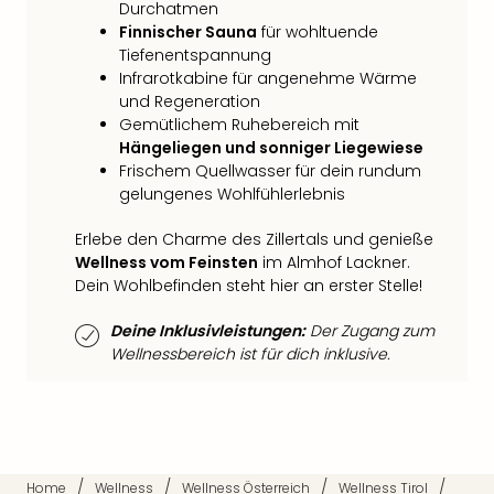
Fest
Durchatmen
Stör
Finnischer Sauna
für wohltuende
Fest
Tiefenentspannung
Mus
Infrarotkabine für angenehme Wärme
Fuld
und Regeneration
Are
Gemütlichem Ruhebereich mit
di
Hängeliegen und sonniger Liegewiese
Ver
Frischem Quellwasser für dein rundum
alle
gelungenes Wohlfühlerlebnis
Ang
Erlebe den Charme des Zillertals und genieße
Musi
Wellness vom Feinsten
im Almhof Lackner.
Musi
Dein Wohlbefinden steht hier an erster Stelle!
Ham
alle
Deine Inklusivleistungen:
Der Zugang zum
Ang
Wellnessbereich ist für dich inklusive.
Kultu
&
Spor
Mus
Tec
Sins
/
/
/
/
Home
Wellness
Wellness Österreich
Wellness Tirol