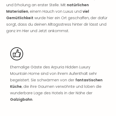
Sch
und Erholung an erster Stelle. Mit
natürlichen
und
Materialien
, einem Hauch von Luxus und
viel
das
Biest
Gemütlichkeit
wurde hier ein Ort geschaffen, der dafür
Wie
sorgt, dass du deinen Alltagsstress hinter dir lässt und
Mari
ganz im Hier und Jetzt ankommst.
Ther
Sta
Ente
Das
Pha
der
Ehemalige Gäste des Arpuria Hidden Luxury
Ope
Mountain Home sind von ihrem Aufenthalt sehr
Köln
begeistert. Sie schwärmen von der
fantastischen
Tan
der
Küche
, die ihre Gaumen verwöhnte und loben die
Vam
wunderbare Lage des Hotels in der Nähe der
alle
Galzigbahn
.
Ang
Sho
&