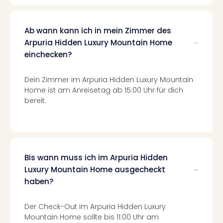
Even
at
Ab wann kann ich in mein Zimmer des
War
Arpuria Hidden Luxury Mountain Home
Bros.
Stud
einchecken?
Tour
Lon
Dein Zimmer im Arpuria Hidden Luxury Mountain
–
Home ist am Anreisetag ab 15:00 Uhr für dich
The
bereit.
Mak
of
Harr
Pott
Form
Bis wann muss ich im Arpuria Hidden
1
Luxury Mountain Home ausgecheckt
Die
haben?
Auss
Imme
Der Check-Out im Arpuria Hidden Luxury
Auss
Mountain Home sollte bis 11:00 Uhr am
alle