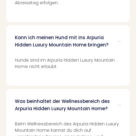
Abreisetag erfolgen.
Ang
Spor
Skiu
in
Deu
Skiu
Kann ich meinen Hund mit ins Arpuria
in
Hidden Luxury Mountain Home bringen?
Öste
Form
Hunde sind im Arpuria Hidden Luxury Mountain
1
Home nicht erlaubt.
Reis
Konz
Konz
Pitbu
Karo
Was beinhaltet der Wellnessbereich des
G
Arpuria Hidden Luxury Mountain Home?
Back
Boy
Disn
Beim Wellnessbereich des Arpuria Hidden Luxury
Mountain Home kannst du dich auf
in