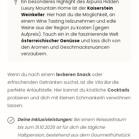
Ein besonderes Highlight des Arpuria Hidden
Qua
Luxury Mountain Home ist der
Kaiserstein
Com
Weinkeller
. Hier hast du die Möglichkeit, an
Club
einem Wine Tasting teilzunehmen und edle
Pret
Weine aus der Region zu kosten (gegen
Wo
Aufpreis). Tauch ein in die faszinierende Welt
alle
österreichischer Genüsse
und lass dich von
Ang
den Aromen und Geschmacksnuancen
TV
verzaubern.
Sho
ZDF
Fern
Wenn du nach einem
leckeren Snack
oder
in
erfrischenden Getränken suchst, ist die
Vita Bar
die
Main
perfekte Anlaufstelle. Hier kannst du köstliche
Cocktails
Stef
probieren und dich mit kleinen Schmankerln verwöhnen
Raa
Sho
lassen.
alle
Ang
Deine Inklusivleistungen:
Bei einem Reisezeitraum
Fest
bis zum 31.10.2026 ist für dich die tägliche
Dom
Halbpension, bestehend aus dem Gourmetfrühstück