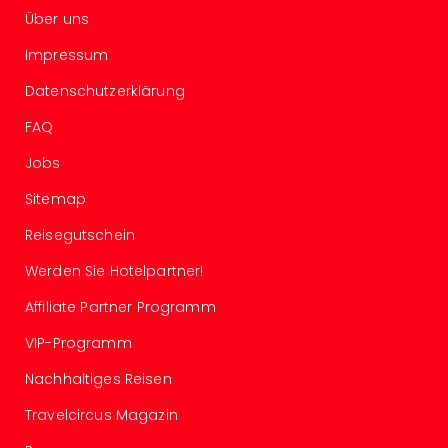
The
Über uns
Sins
Bad
Impressum
Sch
Tau
Datenschutzerklärung
The
FAQ
The
Eusk
Jobs
Caro
Sitemap
The
Aqu
Reisegutschein
Prag
Bali
Werden Sie Hotelpartner!
The
Affiliate Partner Programm
The
Bad
VIP-Programm
Wöri
Rula
Nachhaltiges Reisen
Eur
Travelcircus Magazin
Karl
alle