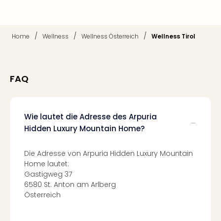
Of
Thro
Stud
Tour
/
/
/
Home
Wellness
Wellness Österreich
Wellness Tirol
Swar
Krist
Mini
FAQ
Wun
Ham
War
Bros.
Wie lautet die Adresse des Arpuria
Stud
Hidden Luxury Mountain Home?
Tour
Lon
Die Adresse von Arpuria Hidden Luxury Mountain
–
Home lautet:
The
Gastigweg 37
Mak
6580 St. Anton am Arlberg
of
Österreich
Harr
Pott
An