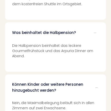
dem kostenfreien Shuttle im Ortsgebiet.
in
Köln
Konz
in
Düss
Well
Was beinhaltet die Halbpension?
Well
Deu
Die Halbpension beinhaltet das leckere
Allg
Gourmetfrühstück und das Arpuria Dinner am
Baye
Abend.
Wal
Baye
Bod
Harz
Nor
Können Kinder oder weitere Personen
NRW
hinzugebucht werden?
Ost
Sch
alle
Nein, die Maximalbelegung beläuft sich in allen
Ang
Zimmern auf zwei Erwachsene.