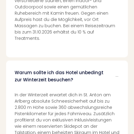
verschiedene Saunen, einen Indoor- und
Con
Outdoorpool sowie einen gemütlichen
Schl
Ruhebereich mit Kamin freuen. Gegen einen
Sch
Aufpreis hast du die Möglichkeit, vor Ort
Konz
Massagen zu buchen. Bei einem Reisezeitraum
alle
bis zum 31.10.2026 erhältst du 10 % auf
Ang
Treatments.
Fest
Glüc
Insel
Mer
Lun
Warum sollte ich das Hotel unbedingt
Black
zur Winterzeit besuchen?
Festi
Nibiri
Festi
In der Winterzeit erwartet dich in St. Anton am
Ikar
Arlberg absolute Schneesicherheit auf bis zu
Festi
2.800 m Höhe sowie 360 abwechslungsreiche
alle
Pistenkilometer für jedes Fahrniveau. Zusätzlich
Ang
profitierst du von exklusiven Inklusivleistungen
Loca
wie einem reservierten Skidepot an der
Talstation, einem beheizten Skiraum im Hotel und
Konz