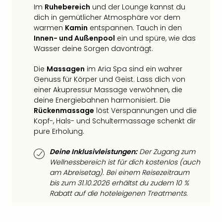
Mer
Im
Ruhebereich
und der Lounge kannst du
dich in gemütlicher Atmosphäre vor dem
Ben
warmen
Kamin
entspannen. Tauch in den
Mus
Innen- und Außenpool
ein und spüre, wie das
Stut
Wasser deine Sorgen davonträgt.
Pors
Mus
Die
Massagen
im Aria Spa sind ein wahrer
Auto
Genuss für Körper und Geist. Lass dich von
Wolf
einer Akupressur Massage verwöhnen, die
BM
deine Energiebahnen harmonisiert. Die
Mus
Rückenmassage
löst Verspannungen und die
in
Kopf-, Hals- und Schultermassage schenkt dir
Mün
pure Erholung.
Barb
Mus
Deine Inklusivleistungen:
Der Zugang zum
Tec
Wellnessbereich ist für dich kostenlos (auch
Spey
am Abreisetag). Bei einem Reisezeitraum
alle
bis zum 31.10.2026 erhältst du zudem 10 %
Ang
Rabatt auf die hoteleigenen Treatments.
Auss
Ga