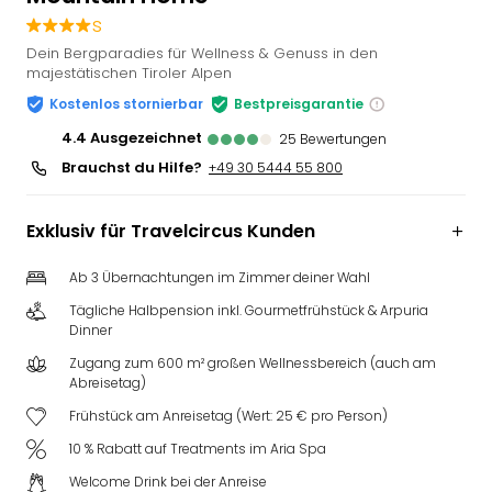
Slag
s
Eftel
Dein Bergparadies für Wellness & Genuss in den
LEG
majestätischen Tiroler Alpen
Deu
Kostenlos stornierbar
Bestpreisgarantie
Parc
4.4
ausgezeichnet
25
Bewertungen
Astér
Rast
Brauchst du Hilfe?
+49 30 5444 55 800
Lan
Baye
Exklusiv für Travelcircus Kunden
Park
Plop
Ab 3 Übernachtungen im Zimmer deiner Wahl
Deu
(eh
Tägliche Halbpension inkl. Gourmetfrühstück & Arpuria
Dinner
Holi
Park
Zugang zum 600 m² großen Wellnessbereich (auch am
Tivol
Abreisetag)
Kop
Frühstück am Anreisetag (Wert: 25 € pro Person)
Futu
10 % Rabatt auf Treatments im Aria Spa
Bela
alle
Welcome Drink bei der Anreise