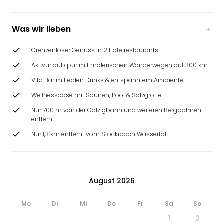
Ang
Wass
Trop
Was wir lieben
Isla
The
Grenzenloser Genuss in 2 Hotelrestaurants
Erdi
Aktivurlaub pur mit malerischen Wanderwegen auf 300 km
Rula
Vita Bar mit edlen Drinks & entspanntem Ambiente
Bad
Sch
Wellnessoase mit Saunen, Pool & Salzgrotte
aqu
Nur 700 m von der Galzigbahn und weiteren Bergbahnen
The
entfernt
Sins
Nur 1,3 km entfernt vom Stockibach Wasserfall
alle
Ang
Zoo
&
August 2026
Safa
Erle
Zoo
Mo
Di
Mi
Do
Fr
Sa
So
Han
1
2