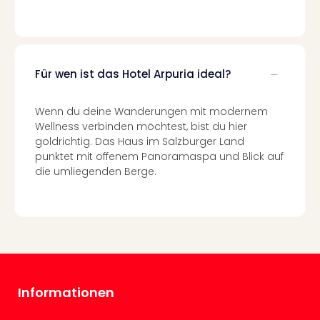
Well
Eur
Deu
Itali
Nied
Für wen ist das Hotel Arpuria ideal?
Öste
Pole
Wenn du deine Wanderungen mit modernem
Südt
Wellness verbinden möchtest, bist du hier
Mar
goldrichtig. Das Haus im Salzburger Land
Karl
punktet mit offenem Panoramaspa und Blick auf
alle
die umliegenden Berge.
Ang
The
The
Erdi
Trop
Isla
The
Bad
Informationen
Wöri