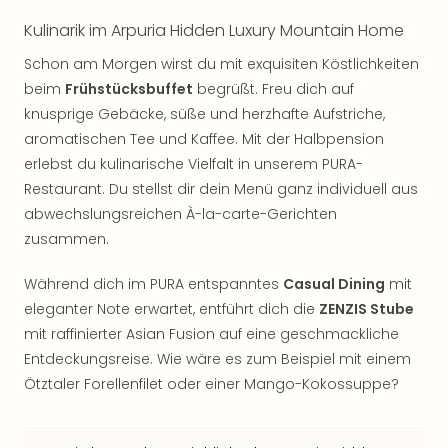
Thea
Kulinarik im Arpuria Hidden Luxury Mountain Home
ABB
Voy
Schon am Morgen wirst du mit exquisiten Köstlichkeiten
in
beim
Frühstücksbuffet
begrüßt. Freu dich auf
Lon
knusprige Gebäcke, süße und herzhafte Aufstriche,
Harr
aromatischen Tee und Kaffee. Mit der Halbpension
Pott
erlebst du kulinarische Vielfalt in unserem PURA-
Thea
Restaurant. Du stellst dir dein Menü ganz individuell aus
Lon
GOP
abwechslungsreichen À-la-carte-Gerichten
Vari
zusammen.
Thea
Frie
Während dich im PURA entspanntes
Casual Dining
mit
Pala
eleganter Note erwartet, entführt dich die
ZENZIS Stube
Berli
mit raffinierter Asian Fusion auf eine geschmackliche
Fest
Entdeckungsreise. Wie wäre es zum Beispiel mit einem
Neu
Ötztaler Forellenfilet oder einer Mango-Kokossuppe?
Fest
Bad
Bad