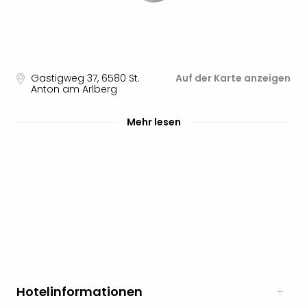
noc
meh
Frei
Frei
Eur
Gastigweg 37
,
6580
St.
Auf der Karte anzeigen
Frei
Anton am Arlberg
Deu
Frei
Mehr lesen
Nied
Frei
Öste
Frei
Fran
Musi
&
Sho
Musi
Starl
Expr
Hotelinformationen
Moul