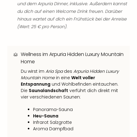
Fest
und dem Arpuria Dinner, inklusive. Außerdem kannst
Stör
du dich auf einen Welcome Drink freuen. Darüber
Fest
hinaus wartet auf dich ein Frühstück bei der Anreise
Mus
(Wert: 25 € pro Person).
Fuld
Are
di
Ver
alle
Wellness im Arpuria Hidden Luxury Mountain
Ang
Home
Musi
Du wirst im
Aria Spa
des
Arpuria Hidden Luxury
Musi
Mountain Home
in eine
Welt voller
Ham
Entspannung
und Wohlbefinden eintauchen.
alle
Die
Saunalandschaft
verführt dich direkt mit
Ang
vier verschiedenen Saunen:
Kultu
&
Panorama-Sauna
Spor
Heu-Sauna
Mus
Infrarot Salzgrotte
Tec
Aroma Dampfbad
Sins