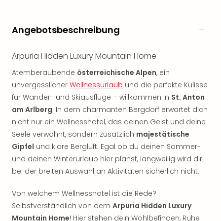
Rou
Das
Musi
Angebotsbeschreibung
Köni
der
Arpuria Hidden Luxury Mountain Home
Löw
Die
Atemberaubende
österreichische Alpen
, ein
Eisk
unvergesslicher
Wellnessurlaub
und die perfekte Kulisse
Tarz
für Wander- und Skiausflüge – willkommen in
St. Anton
MJ
am Arlberg
. In dem charmanten Bergdorf erwartet dich
–
nicht nur ein Wellnesshotel, das deinen Geist und deine
Das
Seele verwöhnt, sondern zusätzlich
majestätische
Mich
Jac
Gipfel
und klare Bergluft. Egal ob du deinen Sommer-
Musi
und deinen Winterurlaub hier planst, langweilig wird dir
Der
bei der breiten Auswahl an Aktivitäten sicherlich nicht.
Teuf
träg
Von welchem Wellnesshotel ist die Rede?
Pra
Selbstverständlich von dem
Arpuria Hidden Luxury
Die
Mountain Home
! Hier stehen dein Wohlbefinden, Ruhe