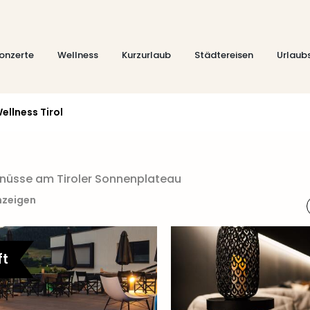
onzerte
Wellness
Kurzurlaub
Städtereisen
Urlaub
ellness Tirol
enüsse am Tiroler Sonnenplateau
nzeigen
ft