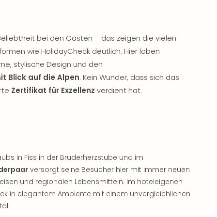
Beliebtheit bei den Gästen – das zeigen die vielen
formen wie HolidayCheck deutlich. Hier loben
e, stylische Design und den
t Blick auf die Alpen
. Kein Wunder, dass sich das
hrte
Zertifikat für Exzellenz
verdient hat.
bs in Fiss in der Bruderherzstube und im
derpaar
versorgt seine Besucher hier mit immer neuen
peisen und regionalen Lebensmitteln. Im hoteleigenen
tück in elegantem Ambiente mit einem unvergleichlichen
al.