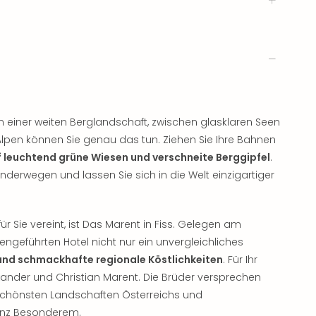
 einer weiten Berglandschaft, zwischen glasklaren Seen
Alpen können Sie genau das tun. Ziehen Sie Ihre Bahnen
f leuchtend grüne Wiesen und verschneite Berggipfel
.
erwegen und lassen Sie sich in die Welt einzigartiger
für Sie vereint, ist Das Marent in Fiss. Gelegen am
engeführten Hotel nicht nur ein unvergleichliches
e und schmackhafte regionale Köstlichkeiten
. Für Ihr
ander und Christian Marent. Die Brüder versprechen
schönsten Landschaften Österreichs und
anz Besonderem.