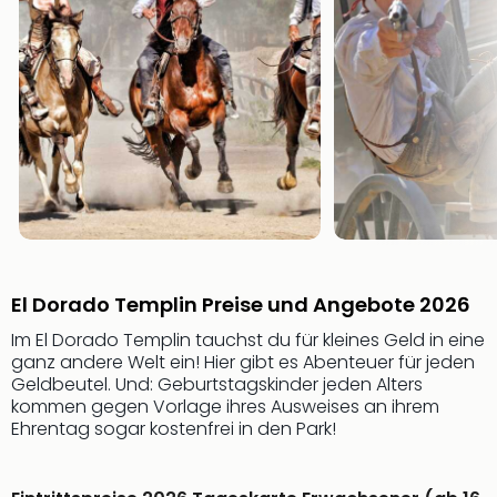
Ang
Wass
Trop
Isla
The
Erdi
Rula
Bad
Sch
aqu
The
Sins
El Dorado Templin Preise und Angebote 2026
alle
Ang
Im El Dorado Templin tauchst du für kleines Geld in eine
Zoo
ganz andere Welt ein! Hier gibt es Abenteuer für jeden
&
Geldbeutel. Und: Geburtstagskinder jeden Alters
Safa
kommen gegen Vorlage ihres Ausweises an ihrem
Erle
Ehrentag sogar kostenfrei in den Park!
Zoo
Han