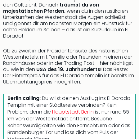
Rou
den Colt zieht. Danach
träumst du von
Das
majestätischen Pferden,
wenn du in den rustikalen
Musi
Unterkünften der Westernstadt die Augen schließst
und gönnst dir am nächsten Morgen ein Frühstück für
Köni
echte Helden im Saloon – das ist ein Kurzurlaub im El
der
Dorado!
Löw
Die
Ob zu zweit in der Präsidentensuite des historischen
Eisk
Westernhotels, mit Familie oder Freunden in einem der
Tarz
Ranchhäuser oder in der Trading Post – hier nächtigst
MJ
du wie in den
USA des 19. Jahrhunderts!
Das Beste:
–
Der Eintrittspreis für das El Dorado templin ist bereits im
Das
Übernachtungspreis inbegriffen.
Mich
Jac
Berlin calling:
Du willst deinen Ausflug ins El Dorado
Musi
Templin mit einer Städtereise verbinden? Kein
Der
Problem, denn die
Hauptstadt Berlin
ist nur rund 55
Teuf
km von der Westernstadt entfernt. Besuche
träg
Sehenswürdigkeiten wie den Fernsehturm oder das
Pra
Brandenburger Tor und lass dich vom Puls der
Die