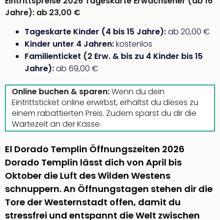
Eintrittspreise 2026
Tageskarte Erwachsener (ab 16
Sere
Jahre):
ab 23,00 €
Park
Allw
Tageskarte Kinder (4 bis 15 Jahre):
ab 20,00 €
Müns
Kinder unter 4 Jahren:
kostenlos
Zoo
Leip
Familienticket (2 Erw. & bis zu 4 Kinder bis 15
Safa
Jahre):
ab 69,00 €
Beek
Ber
Online buchen & sparen:
Wenn du dein
ZOO
Eintrittsticket online erwirbst, erhältst du dieses zu
Erle
einem rabattierten Preis. Zudem sparst du dir die
Gels
Wartezeit an der Kasse.
Welt
Wal
El Dorado Templin Öffnungszeiten 2026
Nau
Dorado Templin lässt dich von April bis
Aqu
Zool
Oktober die Luft des Wilden Westens
Gar
schnuppern. An Öffnungstagen stehen dir die
Berli
Tore der Westernstadt offen, damit du
alle
stressfrei und entspannt die Welt zwischen
Ang