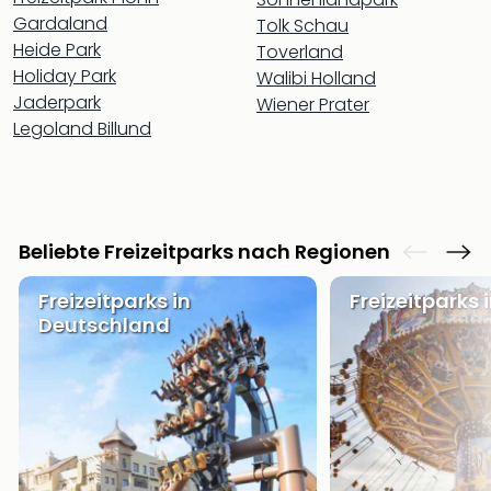
in
Gardaland
Tolk Schau
Köln
Heide Park
Toverland
Konz
Holiday Park
Walibi Holland
in
Jaderpark
Wiener Prater
Düss
Legoland Billund
Well
Well
Deu
Allg
Baye
Beliebte Freizeitparks nach Regionen
Wal
Baye
Freizeitparks in
Freizeitparks 
Bod
Deutschland
Harz
Nor
NRW
Ost
Sch
alle
Ang