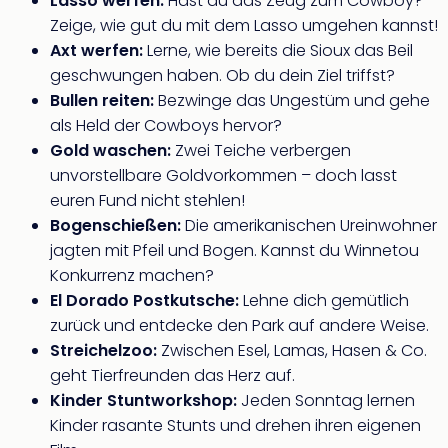
Lasso werfen:
Hast du das Zeug zum Cowboy?
Qua
Zeige, wie gut du mit dem Lasso umgehen kannst!
Com
Axt werfen:
Lerne, wie bereits die Sioux das Beil
Club
Pret
geschwungen haben. Ob du dein Ziel triffst?
Wo
Bullen reiten:
Bezwinge das Ungestüm und gehe
alle
als Held der Cowboys hervor?
Ang
Gold waschen:
Zwei Teiche verbergen
TV
unvorstellbare Goldvorkommen – doch lasst
Sho
euren Fund nicht stehlen!
ZDF
Bogenschießen:
Die amerikanischen Ureinwohner
Fern
in
jagten mit Pfeil und Bogen. Kannst du Winnetou
Main
Konkurrenz machen?
Stef
El Dorado Postkutsche:
Lehne dich gemütlich
Raa
zurück und entdecke den Park auf andere Weise.
Sho
Streichelzoo:
Zwischen Esel, Lamas, Hasen & Co.
alle
geht Tierfreunden das Herz auf.
Ang
Kinder Stuntworkshop:
Jeden Sonntag lernen
Fest
Kinder rasante Stunts und drehen ihren eigenen
Dom