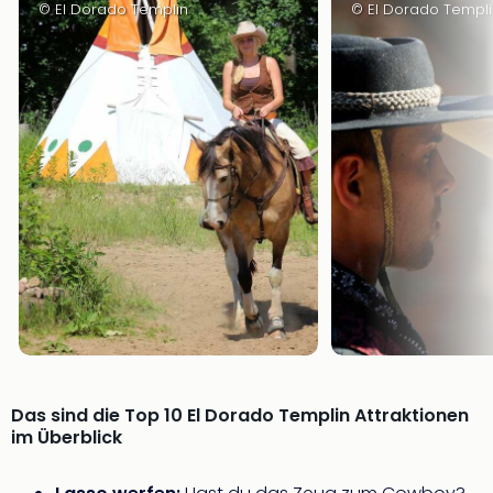
© El Dorado Templin
© El Dorado Templi
Thea
ABB
Voy
in
Lon
Harr
Pott
Thea
Lon
GOP
Vari
Thea
Frie
Pala
Berli
Fest
Neu
Das sind die Top 10 El Dorado Templin Attraktionen
Fest
im Überblick
Bad
Bad