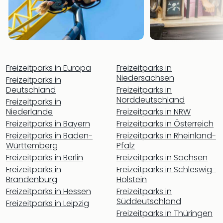
The
Sins
Bad
Sch
Tau
The
The
Freizeitparks in Europa
Freizeitparks in
Eusk
Niedersachsen
Freizeitparks in
Caro
Deutschland
Freizeitparks in
The
Norddeutschland
Freizeitparks in
Aqu
Niederlande
Freizeitparks in NRW
Prag
Freizeitparks in Bayern
Freizeitparks in Österreich
Bali
Freizeitparks in Baden-
Freizeitparks in Rheinland-
The
Württemberg
Pfalz
The
Freizeitparks in Berlin
Freizeitparks in Sachsen
Bad
Freizeitparks in
Freizeitparks in Schleswig-
Wöri
Brandenburg
Holstein
Rula
Freizeitparks in Hessen
Freizeitparks in
Eur
Süddeutschland
Freizeitparks in Leipzig
Karl
Freizeitparks in Thüringen
alle