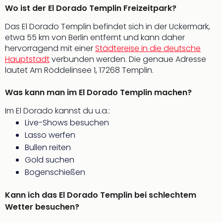
Of
Wo ist der El Dorado Templin Freizeitpark?
Thro
Stud
Das El Dorado Templin befindet sich in der Uckermark,
Tour
etwa 55 km von Berlin entfernt und kann daher
Swar
hervorragend mit einer
Städtereise in die deutsche
Krist
Hauptstadt
verbunden werden. Die genaue Adresse
Mini
lautet Am Röddelinsee 1, 17268 Templin.
Wun
Ham
Was kann man im El Dorado Templin machen?
War
Im El Dorado kannst du u.a.:
Bros.
Live-Shows besuchen
Stud
Tour
Lasso werfen
Lon
Bullen reiten
–
Gold suchen
The
Bogenschießen
Mak
of
Kann ich das El Dorado Templin bei schlechtem
Harr
Wetter besuchen?
Pott
An