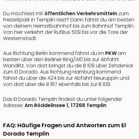
Mer
Ben
Du möchtest mit
öffentlichen Verkehrsmitteln
zum
Mus
Freizeitpark in Templin reist? Dann fährst du am besten
Stut
von deinem Heimatbahnhof bis zum Bahnhof Templin.
Pors
Von hier verkehrt der RufBus 509 bis vor die Tore der
Westernstadt.
Mus
Auto
Wolf
Aus Richtung Berlin kommend fährst du im
PKW
am
BM
besten über den Berliner Ring/A10 bis zur Abfahrt
Wandlitz. Von dort bringst du die B 109 über Zehdenick
Mus
zum El Dorado. Aus Richtung Hamburg kommend
in
fährst du über die A24 bis zur Abfahrt Neuruppin und
Mün
von dort über die B 167 ebenfalls bis zur B 109.
Barb
Mus
Das El Dorado Templin findest du unter folgender
Tec
Adresse:
Am Röddelinsee 1, 17268 Templin
Spey
alle
Ang
FAQ: Häufige Fragen und Antworten zum El
Auss
Dorado Templin
Ga