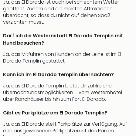
Ja, das El Dorado ist auch bei schlechtem Wetter
Even
geöffnet. Zudem sind die meisten Attraktionen
at
überdacht, so dass du nicht auf deinen Spaß
War
verzichten musst.
Bros.
Stud
Darf ich die Westernstadt El Dorado Templin mit
Tour
Hund besuchen?
Lon
–
Ja, das Mitführen von Hunden an der Leine ist im El
The
Dorado Templin gestattet.
Mak
of
Kann ich im El Dorado Templin übernachten?
Harr
Ja, das El Dorado Templin bietet dir zahlreiche
Pott
Übernachtungsmöglichkeiten – vom Westernhotel
Form
über Ranchäuser bis hin zum Fort El Dorado.
1
Die
Gibt es Parkplätze am El Dorado Templin?
Auss
Imme
Ja, das El Dorado stellt Parkplätze zur Verfügung. Auf
Auss
den ausgewiesenen Parkplätzen ist das Parken
alle