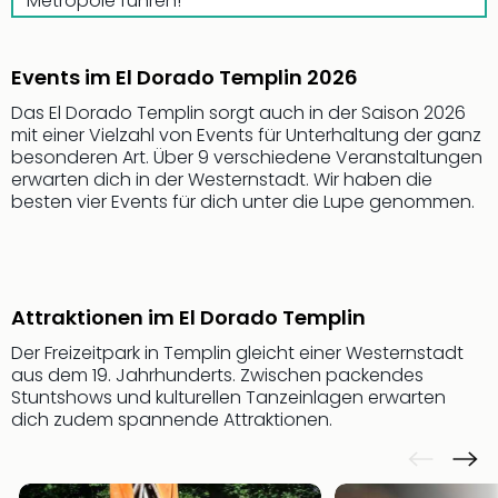
Metropole führen!
Sch
und
das
Biest
Events im El Dorado Templin 2026
Wie
Das El Dorado Templin sorgt auch in der Saison 2026
Mari
mit einer Vielzahl von Events für Unterhaltung der ganz
Ther
besonderen Art. Über 9 verschiedene Veranstaltungen
Sta
erwarten dich in der Westernstadt. Wir haben die
Ente
besten vier Events für dich unter die Lupe genommen.
Das
Pha
der
Ope
Attraktionen im El Dorado Templin
Köln
Tan
Der Freizeitpark in Templin gleicht einer Westernstadt
der
aus dem 19. Jahrhunderts. Zwischen packendes
Vam
Stuntshows und kulturellen Tanzeinlagen erwarten
alle
dich zudem spannende Attraktionen.
Ang
Sho
&