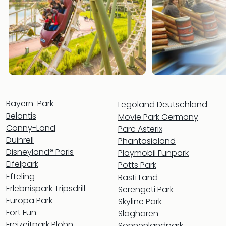
Con
Schl
Sch
Konz
alle
Ang
Fest
Glüc
Insel
Mer
Bayern-Park
Legoland Deutschland
Lun
Belantis
Movie Park Germany
Black
Conny-Land
Parc Asterix
Festi
Duinrell
Phantasialand
Nibiri
Disneyland® Paris
Playmobil Funpark
Festi
Eifelpark
Potts Park
Ikar
Efteling
Rasti Land
Festi
Erlebnispark Tripsdrill
Serengeti Park
alle
Europa Park
Skyline Park
Ang
Fort Fun
Loca
Slagharen
Konz
Freizeitpark Plohn
Sonnenlandpark