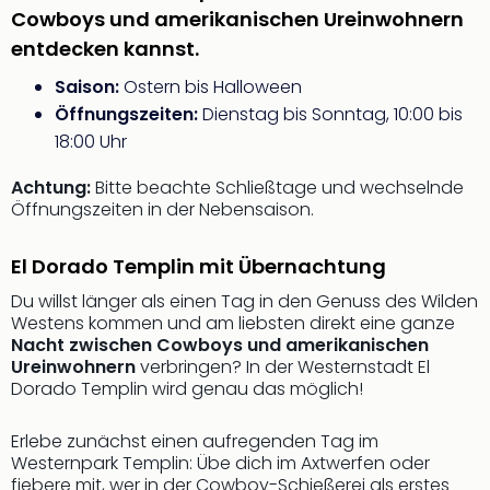
Cowboys und amerikanischen Ureinwohnern
noc
meh
entdecken kannst.
Frei
Saison:
Ostern bis Halloween
Frei
Öffnungszeiten:
Dienstag bis Sonntag, 10:00 bis
Eur
Frei
18:00 Uhr
Deu
Achtung:
Bitte beachte Schließtage und wechselnde
Frei
Öffnungszeiten in der Nebensaison.
Nied
Frei
Öste
El Dorado Templin mit Übernachtung
Frei
Du willst länger als einen Tag in den Genuss des Wilden
Fran
Westens kommen und am liebsten direkt eine ganze
Musi
Nacht zwischen Cowboys und amerikanischen
&
Ureinwohnern
verbringen? In der Westernstadt El
Sho
Dorado Templin wird genau das möglich!
Musi
Starl
Erlebe zunächst einen aufregenden Tag im
Expr
Westernpark Templin: Übe dich im Axtwerfen oder
Moul
fiebere mit, wer in der Cowboy-Schießerei als erstes