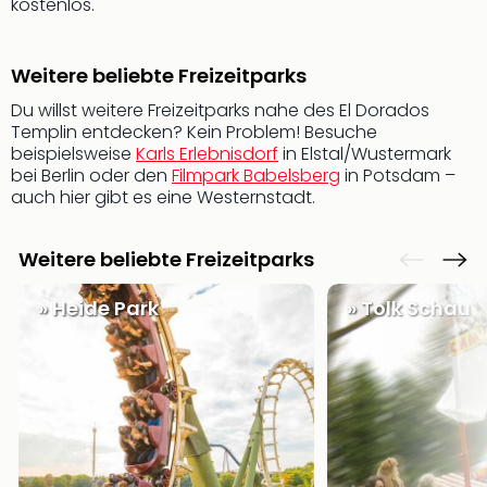
kostenlos.
Ang
Spor
Skiu
Weitere beliebte Freizeitparks
in
Deu
Du willst weitere Freizeitparks nahe des El Dorados
Templin entdecken? Kein Problem! Besuche
Skiu
beispielsweise
Karls Erlebnisdorf
in Elstal/Wustermark
in
bei Berlin oder den
Filmpark Babelsberg
in Potsdam –
Öste
auch hier gibt es eine Westernstadt.
Form
1
Reis
Weitere beliebte Freizeitparks
Konz
Konz
» Heide Park
» Tolk Schau
Pitbu
Karo
G
Back
Boy
Disn
in