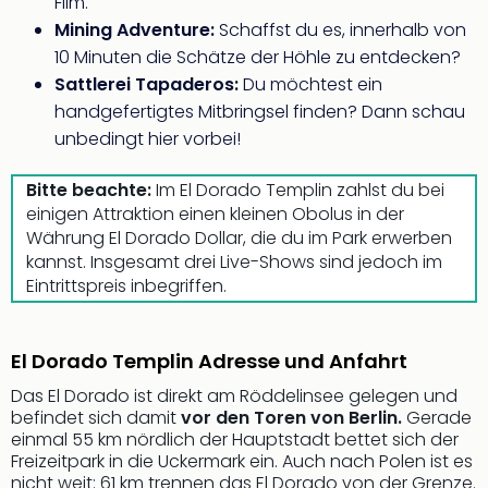
Fest
Film.
Stör
Mining Adventure:
Schaffst du es, innerhalb von
Fest
10 Minuten die Schätze der Höhle zu entdecken?
Mus
Sattlerei Tapaderos:
Du möchtest ein
Fuld
handgefertigtes Mitbringsel finden? Dann schau
Are
unbedingt hier vorbei!
di
Ver
Bitte beachte:
Im El Dorado Templin zahlst du bei
alle
einigen Attraktion einen kleinen Obolus in der
Ang
Währung El Dorado Dollar, die du im Park erwerben
Musi
kannst. Insgesamt drei Live-Shows sind jedoch im
Musi
Eintrittspreis inbegriffen.
Ham
alle
Ang
Kultu
El Dorado Templin Adresse und Anfahrt
&
Das El Dorado ist direkt am Röddelinsee gelegen und
Spor
befindet sich damit
vor den Toren von Berlin.
Gerade
Mus
einmal 55 km nördlich der Hauptstadt bettet sich der
Tec
Freizeitpark in die Uckermark ein. Auch nach Polen ist es
Sins
nicht weit: 61 km trennen das El Dorado von der Grenze.