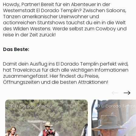
Howdy, Partner! Bereit für ein Abenteuer in der
Slag
Westernstadt El Dorado Templin? Zwischen Saloons,
Eftel
Tänzen amerikanischer Ureinwohner und
LEG
actionreichen Stuntshows tauchst du ein in die Welt
Deu
des Wilden Westens. Werde selbst zum Cowboy und
Parc
reise in der Zeit zurück!
Astér
Rast
Das Beste:
Lan
Baye
Damit dein Ausflug ins El Dorado Templin perfekt wird,
Park
hat Travelcircus für dich alle wichtigen Informationen
Plop
zusammengefasst. Hier findest du Preise,
Deu
Öffnungszeiten und die besten Attraktionen!
(eh
Holi
Park
Tivol
© El Dorado Templin
© El Dorado Templi
Kop
Futu
Bela
alle