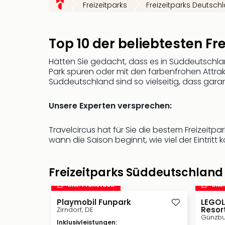
Freizeitparks
Freizeitparks Deutsch
Top 10 der beliebtesten Fr
Hätten Sie gedacht, dass es in Süddeutschla
Park spüren oder mit den farbenfrohen Attra
Süddeutschland sind so vielseitig, dass garan
Unsere Experten versprechen:
Travelcircus hat für Sie die bestem Freizei
wann die Saison beginnt, wie viel der Eintritt
Freizeitparks Süddeutschlan
inkl. Frühstück
inkl
Playmobil Funpark
LEGOL
Resor
Zirndorf, DE
Günzbu
Inklusivleistungen
: