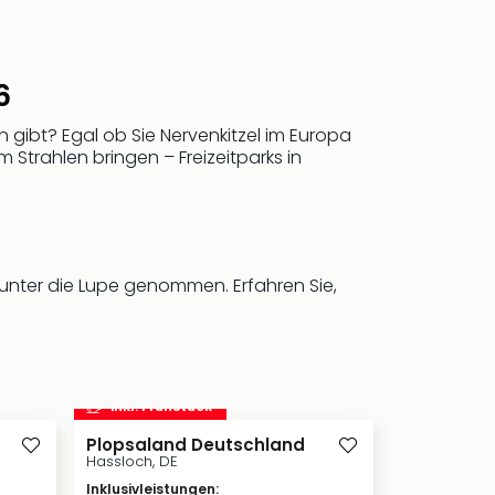
6
gibt? Egal ob Sie Nervenkitzel im Europa
Strahlen bringen – Freizeitparks in
unter die Lupe genommen. Erfahren Sie,
inkl. Frühstück
inkl. Frü
Plopsaland Deutschland
Erlebnispar
Hassloch, DE
Baden-Würt
Inklusivleistungen
:
Inklusivleis