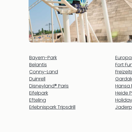
Bayern-Park
Europa
Belantis
Fort Fu
Conny-Land
Freizei
Duinrell
Gardal
Disneyland® Paris
Hansa 
Eifelpark
Heide P
Efteling
Holiday
Erlebnispark Tripsdrill
Jaderp