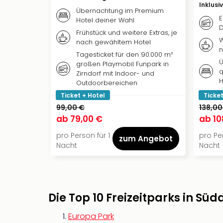
Inklusi
Übernachtung im Premium
E
Hotel deiner Wahl
D
Frühstück und weitere Extras, je
W
nach gewähltem Hotel
n
Tagesticket für den 90.000 m²
Ü
großen Playmobil Funpark in
q
Zirndorf mit Indoor- und
H
Outdoorbereichen
Ticket + Hotel
Ticket
99,00 €
138,00
ab
79,00 €
ab
10
pro Person für 1
pro Per
zum Angebot
Nacht
Nacht
Die Top 10 Freizeitparks in Sü
Europa Park