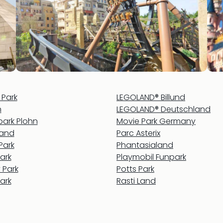
 Park
LEGOLAND® Billund
n
LEGOLAND® Deutschland
tpark Plohn
Movie Park Germany
and
Parc Asterix
Park
Phantasialand
ark
Playmobil Funpark
 Park
Potts Park
ark
Rasti Land