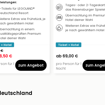
vleistungen
:
Tages- oder 2-Tageskart
-Tickets für LEGOLAND®
das Ravensburger Spiele
eutschland Resort
Übernachtung im Premiu
eitere Extras wie Frühstück, je
Hotel deiner Wahl
ach gewähltem Hotel
Weiteren Extras wie Frühst
bernachtung in einem
je nach gewähltem Hotel
ualitätsgeprüften Premium
otel deiner Wahl
 + Hotel
Ticket + Hotel
 €
8,50 €
ab
69,00 €
son für 1
pro Person für 1
zum Angebot
zum Ange
Nacht
ddeutschland