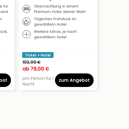
e für
Übernachtung in einem
Übern
land
Premium Hotel deiner Wahl
Hotel 
m
Tägliches Frühstück im
Frühst
gewähltem Hotel
nach 
ück,
Weitere Extras, je nach
Ticket
gewähltem Hotel
Erlebn
Wildpa
Ticket + Hotel
Ticket + Ho
102,00 €
135,00 €
ab
79,00 €
ab
89,00
pro Person für 1
pro Person f
bot
zum Angebot
Nacht
Nacht