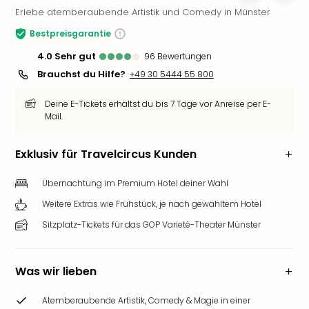
Erlebe atemberaubende Artistik und Comedy in Münster
Slag
Eftel
Bestpreisgarantie
LEG
4.0
sehr gut
96
Bewertungen
Deu
Parc
Brauchst du Hilfe?
+49 30 5444 55 800
Astér
Rast
Deine E-Tickets erhältst du bis 7 Tage vor Anreise per E-
Mail.
Lan
Baye
Park
Exklusiv für Travelcircus Kunden
Plop
Deu
Übernachtung im Premium Hotel deiner Wahl
(eh
Weitere Extras wie Frühstück, je nach gewähltem Hotel
Holi
Sitzplatz-Tickets für das GOP Varieté-Theater Münster
Park
Tivol
Kop
Was wir lieben
Futu
Bela
Atemberaubende Artistik, Comedy & Magie in einer
alle