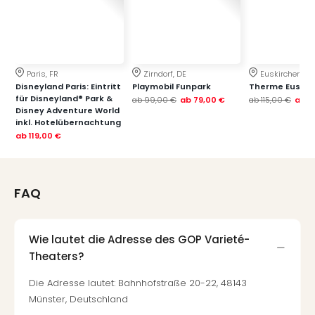
Thea
ABB
Voy
in
Lon
Paris, FR
Zirndorf, DE
Euskirchen, DE
Disneyland Paris: Eintritt
Playmobil Funpark
Therme Euskir
Harr
für Disneyland® Park &
ab
99,00 €
ab
79,00 €
ab
115,00 €
ab
7
Pott
Disney Adventure World
Thea
inkl. Hotelübernachtung
Lon
ab
119,00 €
GOP
Vari
Thea
FAQ
Frie
Pala
Berli
Wie lautet die Adresse des GOP Varieté-
Fest
Theaters?
Neu
Fest
Die Adresse lautet: Bahnhofstraße 20-22, 48143
Bad
Münster, Deutschland
Bad