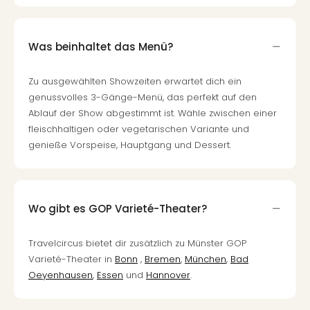
Mer
Ben
Mus
Was beinhaltet das Menü?
Stut
Pors
Zu ausgewählten Showzeiten erwartet dich ein
Mus
genussvolles 3-Gänge-Menü, das perfekt auf den
Auto
Ablauf der Show abgestimmt ist. Wähle zwischen einer
Wolf
fleischhaltigen oder vegetarischen Variante und
BM
genieße Vorspeise, Hauptgang und Dessert.
Mus
in
Mün
Barb
Mus
Wo gibt es GOP Varieté-Theater?
Tec
Spey
Travelcircus bietet dir zusätzlich zu Münster GOP
alle
Varieté-Theater in
Bonn
,
Bremen
,
München
,
Bad
Ang
Oeyenhausen
,
Essen
und
Hannover
.
Auss
Ga