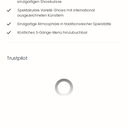
einzigartigen Showkulisse
Ang
Wass
Spektakuläre Varieté-Shows mit international
ausgezeichneten Künstlern
Trop
Isla
Einzigartige Atmosphäre in traditionsreicher Spielstätte
The
Köstliches 3-Gänge-Menü hinzubuchbar
Erdi
Rula
Bad
Sch
Trustpilot
aqu
The
Sins
alle
Ang
Zoo
&
Safa
Erle
Zoo
Han