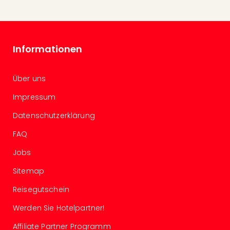
Of
Thro
Stud
Tour
Informationen
Swar
Krist
Mini
Über uns
Wun
Ham
Impressum
War
Datenschutzerklärung
Bros.
Stud
FAQ
Tour
Lon
Jobs
–
Sitemap
The
Mak
Reisegutschein
of
Harr
Werden Sie Hotelpartner!
Pott
Affiliate Partner Programm
An