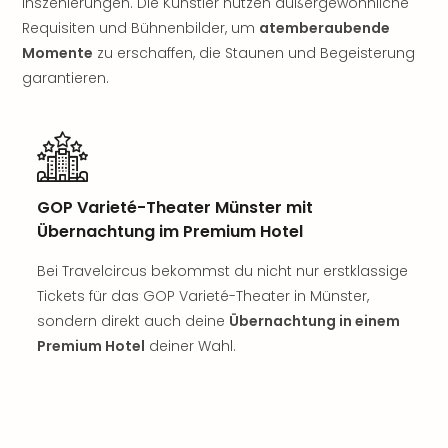
Inszenierungen. Die Künstler nutzen außergewöhnliche
Rou
Requisiten und Bühnenbilder, um
atemberaubende
Das
Momente
zu erschaffen, die Staunen und Begeisterung
Musi
Köni
garantieren.
der
Löw
Die
Eisk
Tarz
GOP Varieté-Theater Münster mit
MJ
–
Übernachtung im Premium Hotel
Das
Bei Travelcircus bekommst du nicht nur erstklassige
Mich
Jac
Tickets für das GOP Varieté-Theater in Münster,
Musi
sondern direkt auch deine
Übernachtung in einem
Der
Premium Hotel
deiner Wahl.
Teuf
träg
Pra
Die