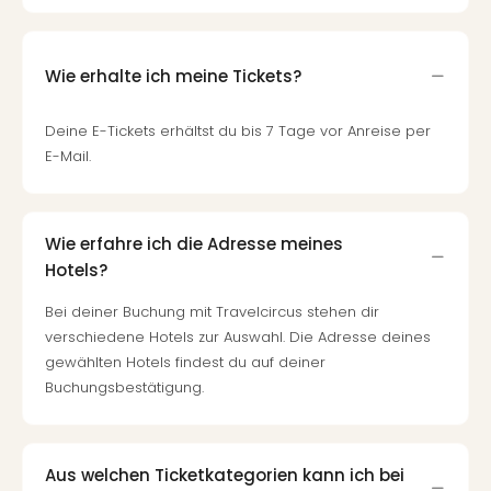
Qua
Com
Club
Wie erhalte ich meine Tickets?
Pret
Wo
alle
Deine E-Tickets erhältst du bis 7 Tage vor Anreise per
Ang
E-Mail.
TV
Sho
ZDF
Wie erfahre ich die Adresse meines
Fern
Hotels?
in
Main
Bei deiner Buchung mit Travelcircus stehen dir
Stef
verschiedene Hotels zur Auswahl. Die Adresse deines
Raa
gewählten Hotels findest du auf deiner
Sho
Buchungsbestätigung.
alle
Ang
Fest
Dom
Aus welchen Ticketkategorien kann ich bei