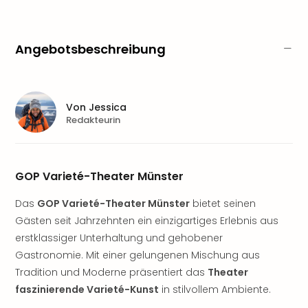
Sere
Park
Allw
Angebotsbeschreibung
Müns
Zoo
Leip
Safa
Von
Jessica
Beek
Redakteurin
Ber
ZOO
Erle
Gels
GOP Varieté-Theater Münster
Welt
Wal
Das
GOP Varieté-Theater Münster
bietet seinen
Nau
Gästen seit Jahrzehnten ein einzigartiges Erlebnis aus
Aqu
erstklassiger Unterhaltung und gehobener
Zool
Gastronomie. Mit einer gelungenen Mischung aus
Gar
Tradition und Moderne präsentiert das
Theater
Berli
faszinierende Varieté-Kunst
in stilvollem Ambiente.
alle
Ang