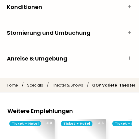
Sch
Konditionen
und
das
Biest
Wie
Stornierung und Umbuchung
Mari
Ther
Sta
Ente
Anreise & Umgebung
Das
Pha
der
Ope
/
/
/
Home
Specials
Theater & Shows
GOP Varieté-Theater
Köln
Tan
der
Vam
Weitere Empfehlungen
alle
Ang
4.0
4.6
Ticket + Hotel
Ticket + Hotel
Ticket + Hot
Sho
&