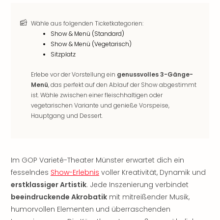
noc
meh
Wähle aus folgenden Ticketkategorien:
Frei
Show & Menü (Standard)
Frei
Show & Menü (Vegetarisch)
Eur
Sitzplatz
Frei
Deu
Erlebe vor der Vorstellung ein
genussvolles 3-Gänge-
Frei
Menü
, das perfekt auf den Ablauf der Show abgestimmt
Nied
ist. Wähle zwischen einer fleischhaltigen oder
Frei
vegetarischen Variante und genieße Vorspeise,
Hauptgang und Dessert.
Öste
Frei
Fran
Musi
&
Im GOP Varieté-Theater Münster erwartet dich ein
Sho
fesselndes
Show-Erlebnis
voller Kreativität, Dynamik und
Musi
erstklassiger Artistik
. Jede Inszenierung verbindet
Starl
beeindruckende Akrobatik
mit mitreißender Musik,
Expr
humorvollen Elementen und überraschenden
Moul