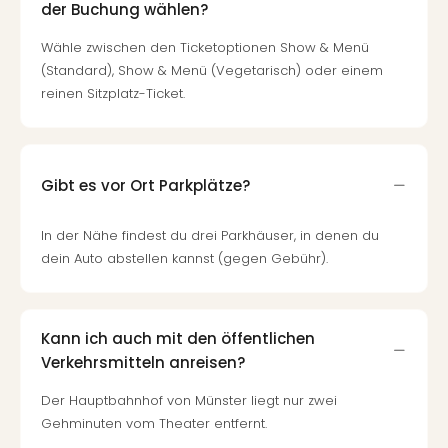
Fest
der Buchung wählen?
Stör
Fest
Wähle zwischen den Ticketoptionen Show & Menü
Mus
(Standard), Show & Menü (Vegetarisch) oder einem
Fuld
reinen Sitzplatz-Ticket.
Are
di
Ver
alle
Gibt es vor Ort Parkplätze?
Ang
Musi
In der Nähe findest du drei Parkhäuser, in denen du
Musi
dein Auto abstellen kannst (gegen Gebühr).
Ham
alle
Ang
Kultu
Kann ich auch mit den öffentlichen
&
Verkehrsmitteln anreisen?
Spor
Mus
Der Hauptbahnhof von Münster liegt nur zwei
Tec
Gehminuten vom Theater entfernt.
Sins