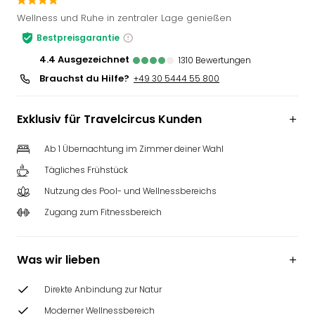
Slag
Wellness und Ruhe in zentraler Lage genießen
Eftel
Bestpreisgarantie
LEG
Deu
4.4
ausgezeichnet
1310
Bewertungen
Parc
Brauchst du Hilfe?
+49 30 5444 55 800
Astér
Rast
Exklusiv für Travelcircus Kunden
Lan
Baye
Ab 1 Übernachtung im Zimmer deiner Wahl
Park
Plop
Tägliches Frühstück
Deu
Nutzung des Pool- und Wellnessbereichs
(eh
Zugang zum Fitnessbereich
Holi
Park
Tivol
Was wir lieben
Kop
Futu
Direkte Anbindung zur Natur
Bela
alle
Moderner Wellnessbereich