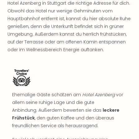
Rou
Hotel Azenberg in Stuttgart die richtige Adresse für dich.
Das
Obwohl das Hotel nur wenige Gehminuten vom
Musi
Hauptbahnhof entfernt ist, kannst du hier absolute Ruhe
Köni
genießen, denn die Unterkunft befindet sich in grüner
der
Umgebung. Außerdem kannst du herrlich frühstücken,
Löw
auf der Terrasse oder am offenen Kamin entspannen
Die
oder im Wellnessbereich Energie auftanken.
Eisk
Tarz
MJ
–
Das
Mich
Jac
Ehemalige Gäste schätzen am
Hotel Azenberg
vor
Musi
allem seine ruhige Lage und die gute
Der
Anbindung. Außerdem bewerten sie das
leckere
Teuf
Frühstück
, den guten Kaffee und den überaus
träg
Pra
freundlichen Service als herausragend.
Die