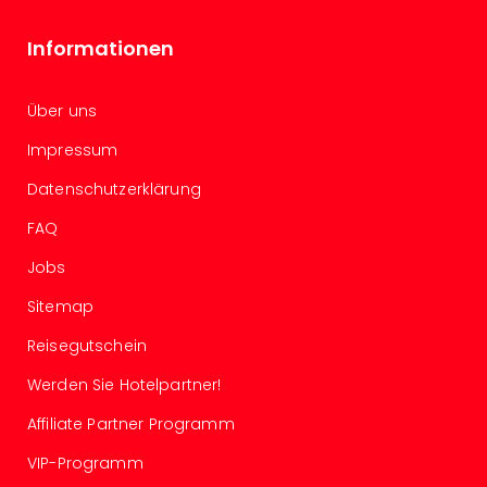
Ang
Spor
Informationen
Skiu
in
Deu
Über uns
Skiu
Impressum
in
Öste
Datenschutzerklärung
Form
1
FAQ
Reis
Jobs
Konz
Konz
Sitemap
Pitbu
Reisegutschein
Karo
G
Werden Sie Hotelpartner!
Back
Boy
Affiliate Partner Programm
Disn
VIP-Programm
in