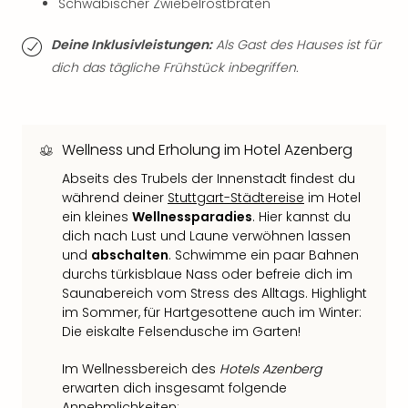
Schwäbischer Zwiebelrostbraten
Qua
Com
Deine Inklusivleistungen:
Als Gast des Hauses ist für
Club
Pret
dich das tägliche Frühstück inbegriffen.
Wo
alle
Ang
TV
Wellness und Erholung im Hotel Azenberg
Sho
Abseits des Trubels der Innenstadt findest du
ZDF
während deiner
Stuttgart-Städtereise
im Hotel
Fern
ein kleines
Wellnessparadies
. Hier kannst du
in
dich nach Lust und Laune verwöhnen lassen
Main
und
abschalten
. Schwimme ein paar Bahnen
Stef
durchs türkisblaue Nass oder befreie dich im
Raa
Saunabereich vom Stress des Alltags. Highlight
Sho
im Sommer, für Hartgesottene auch im Winter:
alle
Die eiskalte Felsendusche im Garten!
Ang
Fest
Im Wellnessbereich des
Hotels Azenberg
Dom
erwarten dich insgesamt folgende
Annehmlichkeiten: