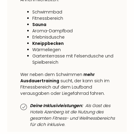
Fest
Stör
Schwimmbad
Fest
Fitnessbereich
Mus
Sauna
Fuld
Aroma-Dampfbad
Are
Erlebnisdusche
di
Kneippbecken
Ver
Wärmeliegen
alle
Gartenterrasse mit Felsendusche und
Ang
Spielbereich
Musi
Musi
Wer neben dem Schwimmen
mehr
Ham
Ausdauertraining
sucht, der kann sich im
alle
Fitnessbereich auf dem Laufband
Ang
verausgaben oder Liegefahrrad fahren.
Kultu
&
Deine Inklusivleistungen:
Als Gast des
Spor
Hotels Azenberg ist die Nutzung des
Mus
gesamten Fitness- und Wellnessbereichs
für dich inklusive.
Tec
Sins