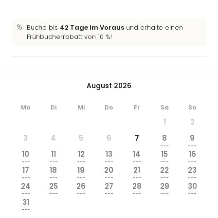
Ang
Wass
Trop
Buche bis
42 Tage im Voraus
und erhalte einen
Frühbucherrabatt von 10 %!
Isla
The
Erdi
Rula
Bad
August 2026
Sch
aqu
Mo
Di
Mi
Do
Fr
Sa
So
The
1
2
Sins
alle
3
4
5
6
7
8
9
Ang
---
---
10
11
12
13
14
15
16
Zoo
---
---
---
---
---
---
---
&
17
18
19
20
21
22
23
Safa
---
---
---
---
---
---
---
24
25
26
27
28
29
30
Erle
---
---
---
---
---
---
---
Zoo
31
Han
---