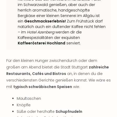
Thea
im Schwarzwald genießen, aber auch der
ABB
herrlich aromatische, handgeschöpfte
Voy
Bergkäse einer kleinen Sennerei im Allgäu ist
in
ein
Geschmackserlebnis!
Zum Frühstück darf
natürlich auch ein duftender Kaffee nicht fehlen
Lon
– im
Hotel Azenberg
werden dir die
Harr
Kaffeespezialitäten der exquisiten
Pott
Kaffeerösterei Hochland
serviert.
Thea
Lon
GOP
Für den kleinen Hunger zwischendurch oder dem
Vari
Thea
großen am Abend bietet die Stadt Stuttgart
zahlreiche
Frie
Restaurants, Cafés und Bistros
an, in denen du die
Pala
verschiedensten Gerichte genießen kannst. Wie wäre es
Berli
mit
typisch schwäbischen Speisen
wie:
Fest
Neu
Maultaschen
Fest
Knöpfle
Bad
Süße oder herzhafte
Schupfnudeln
Bad