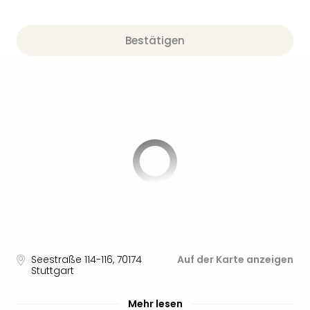
Sere
Park
Allw
Bestätigen
Müns
Zoo
Leip
Safa
Beek
Ber
ZOO
Erle
Gels
Welt
Wal
Nau
Aqu
Zool
Seestraße 114-116
,
70174
Auf der Karte anzeigen
Gar
Stuttgart
Berli
alle
Mehr lesen
Ang