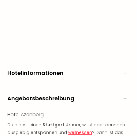
noc
meh
Frei
Frei
Eur
Frei
Deu
Frei
Nied
Frei
Hotelinformationen
Öste
Frei
Fran
Musi
Angebotsbeschreibung
&
Sho
Musi
Hotel Azenberg
Starl
Du planst einen
Stuttgart Urlaub
, willst aber dennoch
Expr
ausgiebig entspannen und
wellnessen
? Dann ist das
Moul