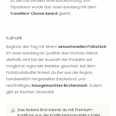
Sch
So viel Lob verdient eine Auszeichnung: Von
und
Tripadvisor wurde das
Hotel Azenberg
mit dem
das
Travellers‘ Choice Award
geehrt.
Biest
Wie
Mari
Ther
Kulinarik
Sta
Ente
Beginne den Tag mit einem
sensationellen Frühstück
:
Das
Im
Hotel Azenberg
ist Qualität das höchste Gebot,
Pha
deshalb wird bei der Auswahl der Produkte auf
der
möglichst regionale Anbieter geachtet. Auf dem
Ope
Frühstücksbuffet findest du Eier aus der Region,
Köln
handwerklich hergestelltes Bäckerbrot und
Tan
reichhaltiges,
hausgemachtes Birchermüsli
. Zudem
der
Vam
gibt es frischen Obstsalat.
alle
Ang
Sho
Das leckere Brot kannst du mit Premium-
&
Konfitüre aus der Konfitürenmanufaktur Faller