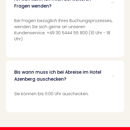
Even
Fragen wenden?
at
War
Bei Fragen bezüglich Ihres Buchungsprozesses,
Bros.
wenden Sie sich gerne an unseren
Stud
Kundenservice: +49 30 5444 55 800 (10 Uhr - 18
Tour
Uhr)
Lon
–
The
Mak
of
Bis wann muss ich bei Abreise im Hotel
Harr
Azenberg auschecken?
Pott
Form
Sie können bis 11:00 Uhr auschecken.
1
Die
Auss
Imme
Auss
alle