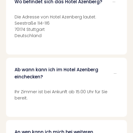
Wo befindet sich das Hotel Azenberg?
Of
Thro
Stud
Die Adresse von Hotel Azenberg lautet:
Tour
Seestraße 114-116
Swar
70174 Stuttgart
Krist
Deutschland
Mini
Wun
Ham
War
Bros.
Ab wann kann ich im Hotel Azenberg
Stud
einchecken?
Tour
Lon
Ihr Zimmer ist bei Ankunft ab 15:00 Uhr für Sie
–
bereit.
The
Mak
of
Harr
Pott
An wen kann ich mich bei weiteren
An