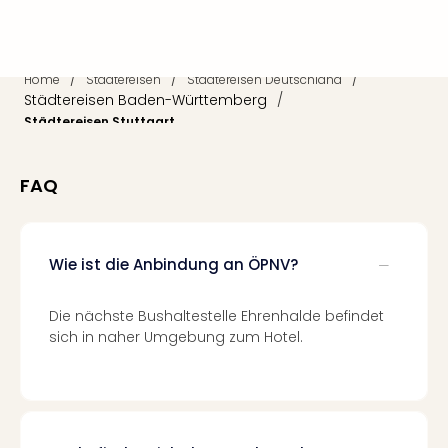
Mer
Ben
Mus
/
/
/
Stut
Home
Städtereisen
Städtereisen Deutschland
Städtereisen Baden-Württemberg
/
Pors
Städtereisen Stuttgart
Mus
Auto
Wolf
FAQ
BM
Mus
in
Mün
Wie ist die Anbindung an ÖPNV?
Barb
Mus
Die nächste Bushaltestelle Ehrenhalde befindet
Tec
sich in naher Umgebung zum Hotel.
Spey
alle
Ang
Auss
Ga