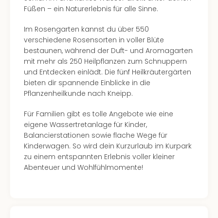
The
Füßen – ein Naturerlebnis für alle Sinne.
Sins
Bad
Im Rosengarten kannst du über 550
Sch
verschiedene Rosensorten in voller Blüte
Tau
bestaunen, während der Duft- und Aromagarten
The
mit mehr als 250 Heilpflanzen zum Schnuppern
The
und Entdecken einlädt. Die fünf Heilkräutergärten
Eusk
bieten dir spannende Einblicke in die
Caro
Pflanzenheilkunde nach Kneipp.
The
Aqu
Für Familien gibt es tolle Angebote wie eine
Prag
eigene Wassertretanlage für Kinder,
Bali
Balancierstationen sowie flache Wege für
The
Kinderwagen. So wird dein Kurzurlaub im Kurpark
The
zu einem entspannten Erlebnis voller kleiner
Bad
Abenteuer und Wohlfühlmomente!
Wöri
Rula
Eur
Karl
alle