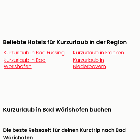
noc
meh
Frei
Frei
Eur
Frei
Beliebte Hotels für Kurzurlaub in der Region
Deu
Kurzurlaub in Bad Füssing
Kurzurlaub in Franken
Frei
Kurzurlaub in Bad
Kurzurlaub in
Nied
Wörishofen
Niederbayern
Frei
Öste
Frei
Fran
Musi
&
Sho
Kurzurlaub in Bad Wörishofen buchen
Musi
Starl
Expr
Die beste Reisezeit für deinen Kurztrip nach Bad
Moul
Wörishofen