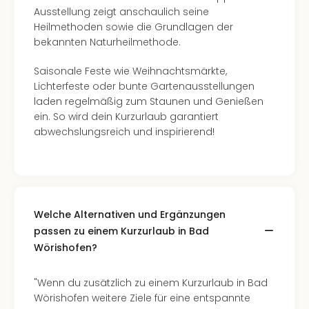
Kurz
Ausstellung zeigt anschaulich seine
Eur
Heilmethoden sowie die Grundlagen der
Kurz
bekannten Naturheilmethode.
Belg
Kurz
Saisonale Feste wie Weihnachtsmärkte,
Deu
Lichterfeste oder bunte Gartenausstellungen
Kurz
laden regelmäßig zum Staunen und Genießen
Itali
ein. So wird dein Kurzurlaub garantiert
Kurz
abwechslungsreich und inspirierend!
Holl
Kurz
Öste
Kurz
Pole
Welche Alternativen und Ergänzungen
Kurz
passen zu einem Kurzurlaub in Bad
Schw
alle
Wörishofen?
Ang
Städ
"Wenn du zusätzlich zu einem Kurzurlaub in Bad
Eur
Wörishofen weitere Ziele für eine entspannte