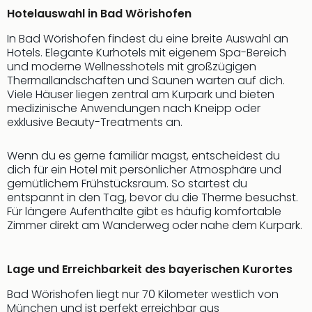
Sch
Hotelauswahl in Bad Wörishofen
und
das
In Bad Wörishofen findest du eine breite Auswahl an
Biest
Hotels. Elegante Kurhotels mit eigenem Spa-Bereich
Wie
und moderne Wellnesshotels mit großzügigen
Mari
Thermallandschaften und Saunen warten auf dich.
Ther
Viele Häuser liegen zentral am Kurpark und bieten
medizinische Anwendungen nach Kneipp oder
Sta
exklusive Beauty-Treatments an.
Ente
Das
Pha
Wenn du es gerne familiär magst, entscheidest du
dich für ein Hotel mit persönlicher Atmosphäre und
der
gemütlichem Frühstücksraum. So startest du
Ope
entspannt in den Tag, bevor du die Therme besuchst.
Köln
Für längere Aufenthalte gibt es häufig komfortable
Tan
Zimmer direkt am Wanderweg oder nahe dem Kurpark.
der
Vam
alle
Lage und Erreichbarkeit des bayerischen Kurortes
Ang
Sho
Bad Wörishofen liegt nur 70 Kilometer westlich von
&
München und ist perfekt erreichbar aus