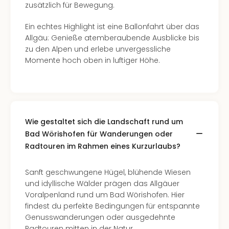
Con
zusätzlich für Bewegung.
Schl
Sch
Ein echtes Highlight ist eine Ballonfahrt über das
Konz
Allgäu: Genieße atemberaubende Ausblicke bis
alle
zu den Alpen und erlebe unvergessliche
Ang
Momente hoch oben in luftiger Höhe.
Fest
Glüc
Insel
Mer
Lun
Wie gestaltet sich die Landschaft rund um
Black
Bad Wörishofen für Wanderungen oder
Festi
Radtouren im Rahmen eines Kurzurlaubs?
Nibiri
Festi
Ikar
Sanft geschwungene Hügel, blühende Wiesen
Festi
und idyllische Wälder prägen das Allgäuer
alle
Voralpenland rund um Bad Wörishofen. Hier
Ang
findest du perfekte Bedingungen für entspannte
Loca
Genusswanderungen oder ausgedehnte
Konz
Radtouren mitten in der Natur.