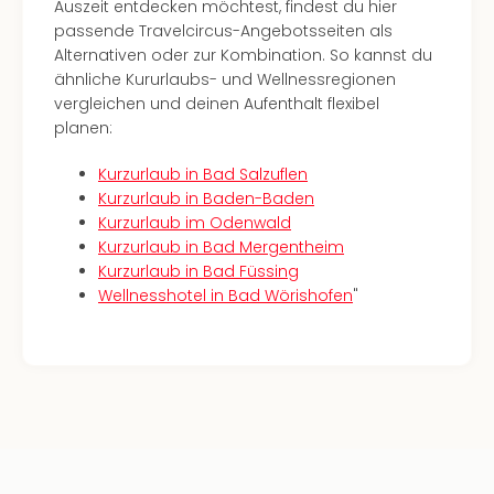
Lon
Auszeit entdecken möchtest, findest du hier
Paris
passende Travelcircus-Angebotsseiten als
Brüs
Alternativen oder zur Kombination. So kannst du
Prag
ähnliche Kururlaubs- und Wellnessregionen
Bud
vergleichen und deinen Aufenthalt flexibel
Wie
planen:
alle
Ang
Kurzurlaub in Bad Salzuflen
Deu
Kurzurlaub in Baden-Baden
Köln
Kurzurlaub im Odenwald
Ham
Kurzurlaub in Bad Mergentheim
Berli
Kurzurlaub in Bad Füssing
Leip
Wellnesshotel in Bad Wörishofen
"
Dre
Fran
Mün
alle
Ang
Nied
Ams
Den