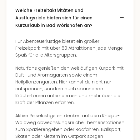
Ang
Spor
Welche Freizeitaktivitäten und
Skiu
Ausflugsziele bieten sich für einen
in
Kurzurlaub in Bad Wörishofen an?
Deu
Skiu
Für Abenteuerlustige bietet ein großer
in
Freizeitpark mit über 60 Attraktionen jede Menge
Öste
Spaß für alle Altersgruppen.
Form
1
Naturfans genießen den weitläufigen Kurpark mit
Reis
Duft- und Aromagarten sowie einem
Konz
Heilpflanzengarten. Hier kannst du nicht nur
Konz
entspannen, sondern auch spannende
Pitbu
Kräutertouren unternehmen und mehr über die
Karo
Kraft der Pflanzen erfahren.
G
Back
Aktive Reiselustige entdecken auf dem Kneipp-
Boy
Waldweg abwechslungsreiche Themenstationen
Disn
zum Spazierengehen oder Radfahren. Ballsport,
in
Skaten oder Klettern im Ostpark sorgen