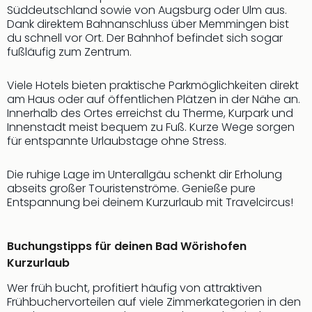
Süddeutschland sowie von Augsburg oder Ulm aus.
Thea
Dank direktem Bahnanschluss über Memmingen bist
ABB
du schnell vor Ort. Der Bahnhof befindet sich sogar
Voy
fußläufig zum Zentrum.
in
Lon
Viele Hotels bieten praktische Parkmöglichkeiten direkt
Harr
am Haus oder auf öffentlichen Plätzen in der Nähe an.
Pott
Innerhalb des Ortes erreichst du Therme, Kurpark und
Thea
Innenstadt meist bequem zu Fuß. Kurze Wege sorgen
Lon
für entspannte Urlaubstage ohne Stress.
GOP
Vari
Die ruhige Lage im Unterallgäu schenkt dir Erholung
Thea
abseits großer Touristenströme. Genieße pure
Frie
Entspannung bei deinem Kurzurlaub mit Travelcircus!
Pala
Berli
Fest
Buchungstipps für deinen Bad Wörishofen
Neu
Kurzurlaub
Fest
Bad
Wer früh bucht, profitiert häufig von attraktiven
Frühbuchervorteilen auf viele Zimmerkategorien in den
Bad