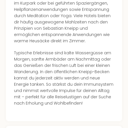
im Kurpark oder bei geführten Spaziergängen,
Even
Heilpflanzenanwendungen sowie Entspannung
at
durch Meditation oder Yoga. Viele Hotels bieten
War
dir häufig ausgewogene Mahlzeiten nach den
Bros.
Prinzipien von Sebastian Kneipp und
Stud
ermöglichen entspannende Anwendungen wie
Tour
warme Heusäcke direkt im Zimmer.
Lon
–
Typische Erlebnisse sind kalte Wassergüsse am
The
Morgen, sanfte Armbäder am Nachmittag oder
Mak
das Genießen der frischen Luft bei einer kleinen
of
Wanderung. In den öffentlichen Kneipp-Becken
Harr
kannst du jederzeit aktiv werden und neue
Pott
Energie tanken. So stärkst du dein Immunsystem
Form
und nimmst wertvolle Impulse für deinen Alltag
1
mit – perfekt für alle Reiselustigen auf der Suche
Die
nach Erholung und Wohlbefinden!
Auss
Imme
Auss
alle