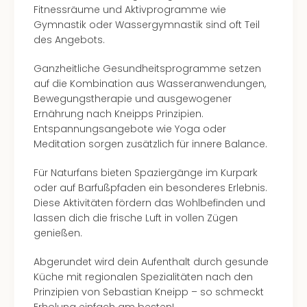
Mer
Fitnessräume und Aktivprogramme wie
Ben
Gymnastik oder Wassergymnastik sind oft Teil
Mus
des Angebots.
Stut
Ganzheitliche Gesundheitsprogramme setzen
Pors
auf die Kombination aus Wasseranwendungen,
Mus
Bewegungstherapie und ausgewogener
Auto
Ernährung nach Kneipps Prinzipien.
Wolf
Entspannungsangebote wie Yoga oder
BM
Meditation sorgen zusätzlich für innere Balance.
Mus
in
Für Naturfans bieten Spaziergänge im Kurpark
Mün
oder auf Barfußpfaden ein besonderes Erlebnis.
Barb
Diese Aktivitäten fördern das Wohlbefinden und
Mus
lassen dich die frische Luft in vollen Zügen
Tec
genießen.
Spey
alle
Abgerundet wird dein Aufenthalt durch gesunde
Ang
Küche mit regionalen Spezialitäten nach den
Auss
Prinzipien von Sebastian Kneipp – so schmeckt
Ga