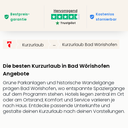
Slag
Hervorragend
Eftel
Bestpreis­
Kostenlos
LEG
garantie
stornierbar
Trustpilot
Deu
Parc
Astér
Rast
...
Kurzurlaub Bad Wörishofen
Kurzurlaub
Lan
Baye
Park
Die besten Kurzurlaub in Bad Wörishofen
Plop
Angebote
Deu
(eh
Grüne Parkanlagen und historische Wandelgänge
Holi
prägen Bad Wörishofen, wo entspannte Spaziergänge
Park
auf dem Programm stehen. Hotels liegen zentral im Ort
oder am Ortsrand; Komfort und Service variieren je
Tivol
nach Haus. Entdecke passende Unterkünfte und
Kop
gestalte deinen Kurzurlaub nach deinen Vorstellungen.
Futu
Bela
alle