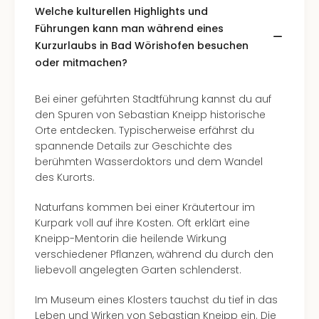
Ang
Welche kulturellen Highlights und
Kurz
Führungen kann man während eines
Kurz
Kurzurlaubs in Bad Wörishofen besuchen
Deu
oder mitmachen?
Kurz
Ost
Bei einer geführten Stadtführung kannst du auf
Kurz
den Spuren von Sebastian Kneipp historische
Nor
Orte entdecken. Typischerweise erfährst du
Kurz
spannende Details zur Geschichte des
Baye
berühmten Wasserdoktors und dem Wandel
Kurz
des Kurorts.
Harz
Kurz
Naturfans kommen bei einer Kräutertour im
Sch
Kurpark voll auf ihre Kosten. Oft erklärt eine
Kurz
Kneipp-Mentorin die heilende Wirkung
Bod
verschiedener Pflanzen, während du durch den
Kurz
liebevoll angelegten Garten schlenderst.
Allg
alle
Im Museum eines Klosters tauchst du tief in das
Ang
Leben und Wirken von Sebastian Kneipp ein. Die