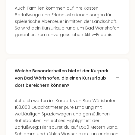
Well
Auch Familien kommen auf ihre Kosten:
Eur
Barfußwege und Erlebnisstationen sorgen für
Deu
spielerische Abenteuer inmitten der Landschaft.
Itali
So wird dein Kurzurlaub rund um Bad Wörishofen
Nied
garantiert zum unvergesslichen Aktiv-Erlebnis!
Öste
Pole
Südt
Mar
Karl
alle
Welche Besonderheiten bietet der Kurpark
Ang
von Bad Wörishofen, die einen Kurzurlaub
The
dort bereichern können?
The
Erdi
Auf dich warten im Kurpark von Bad Wörishofen
Trop
163.000 Quadratmeter pure Erholung mit
Isla
weitläufigen Spazierwegen und gemütlichen
The
Ruhebänken. Ein echtes Highlight ist der
Bad
Barfußweg: Hier spürst du auf 1.550 Metern Sand,
Wöri
Schlamm und kühles Wasser direkt unter deinen