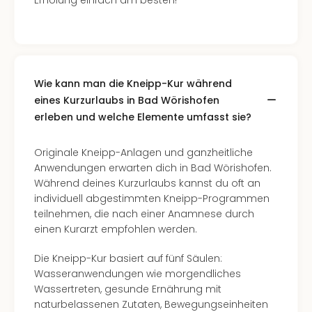
Erholung einfach am besten!
Of
Thro
Stud
Tour
Swar
Krist
Wie kann man die Kneipp-Kur während
Mini
eines Kurzurlaubs in Bad Wörishofen
Wun
erleben und welche Elemente umfasst sie?
Ham
War
Originale Kneipp-Anlagen und ganzheitliche
Bros.
Anwendungen erwarten dich in Bad Wörishofen.
Stud
Während deines Kurzurlaubs kannst du oft an
Tour
individuell abgestimmten Kneipp-Programmen
Lon
teilnehmen, die nach einer Anamnese durch
–
einen Kurarzt empfohlen werden.
The
Mak
Die Kneipp-Kur basiert auf fünf Säulen:
of
Wasseranwendungen wie morgendliches
Harr
Wassertreten, gesunde Ernährung mit
Pott
naturbelassenen Zutaten, Bewegungseinheiten
An