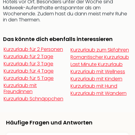
Hotels vor Ort. Besonders unter der Woche sind
Qua
Midweek-Aufenthalte entspannter als am
Com
Wochenende. Zudem hast du dann meist mehr Ruhe
Club
in den Thermen.
Pret
Wo
alle
Das könnte dich ebenfalls interessieren
Ang
TV
Kurzurlaub für 2 Personen
Kurzurlaub zum Skifahren
Sho
Kurzurlaub für 2 Tage
Romantischer Kurzurlaub
ZDF
Kurzurlaub für 3 Tage
Last Minute Kurzurlaub
Fern
Kurzurlaub für 4 Tage
Kurzurlaub mit Wellness
in
Kurzurlaub für 5 Tage
Kurzurlaub mit Kindern
Main
Kurzurlaub mit
Kurzurlaub mit Hund
Stef
Freundinnen
Kurzurlaub mit Wandern
Raa
Kurzurlaub Schnäppchen
Sho
alle
Ang
Fest
Häufige Fragen und Antworten
Dom