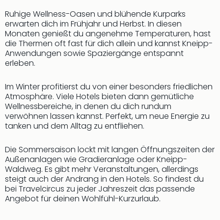
Rou
Ruhige Wellness-Oasen und blühende Kurparks
Das
erwarten dich im Frühjahr und Herbst. In diesen
Musi
Monaten genießt du angenehme Temperaturen, hast
Köni
die Thermen oft fast für dich allein und kannst Kneipp-
der
Anwendungen sowie Spaziergänge entspannt
Löw
erleben.
Die
Eisk
Im Winter profitierst du von einer besonders friedlichen
Tarz
Atmosphäre. Viele Hotels bieten dann gemütliche
MJ
Wellnessbereiche, in denen du dich rundum
–
verwöhnen lassen kannst. Perfekt, um neue Energie zu
Das
tanken und dem Alltag zu entfliehen.
Mich
Jac
Die Sommersaison lockt mit langen Öffnungszeiten der
Musi
Außenanlagen wie Gradieranlage oder Kneipp-
Der
Waldweg. Es gibt mehr Veranstaltungen, allerdings
Teuf
steigt auch der Andrang in den Hotels. So findest du
träg
bei Travelcircus zu jeder Jahreszeit das passende
Angebot für deinen Wohlfühl-Kurzurlaub.
Pra
Die