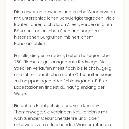
in
Köln
Dich erwarten abwechslungsreiche Wanderwege
Konz
mit unterschiedlichen Schwierigkeitsgraden. Viele
in
Routen führen dich durch Alleen, vorbei an alten
Düss
Bäumen, malerischen Seen und sogar zu
Well
historischen Burgruinen mit herrlichem
Well
Panoramablick.
Deu
Allg
Für alle, die gerne radeln, bietet die Region über
Baye
250 Kilometer gut ausgebaute Radwege. Die
Wal
Strecken verlaufen meist flach bis leicht hügelig
Baye
und führen durch charmante Ortschaften sowie
Bod
zu Kneippanlagen oder Schlossgärten. E-Bike-
Harz
Ladestationen findest du häufig entlang der
Nor
Wege.
NRW
Ein echtes Highlight sind spezielle Kneipp-
Ost
Themenwege: Sie verbinden Naturerlebnis mit
Sch
wohltuender Gesundheitslehre und laden
alle
unterwegs zum erfrischenden Wassertreten ein.
Ang