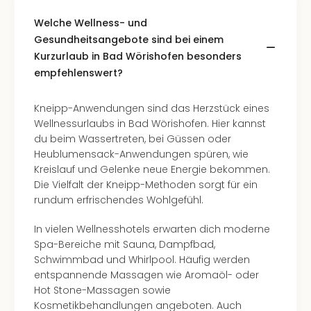
Fest
Stör
Welche Wellness- und
Fest
Gesundheitsangebote sind bei einem
Mus
Kurzurlaub in Bad Wörishofen besonders
Fuld
empfehlenswert?
Are
di
Ver
Kneipp-Anwendungen sind das Herzstück eines
alle
Wellnessurlaubs in Bad Wörishofen. Hier kannst
Ang
du beim Wassertreten, bei Güssen oder
Musi
Heublumensack-Anwendungen spüren, wie
Musi
Kreislauf und Gelenke neue Energie bekommen.
Ham
Die Vielfalt der Kneipp-Methoden sorgt für ein
alle
rundum erfrischendes Wohlgefühl.
Ang
Kultu
In vielen Wellnesshotels erwarten dich moderne
&
Spa-Bereiche mit Sauna, Dampfbad,
Spor
Schwimmbad und Whirlpool. Häufig werden
Mus
entspannende Massagen wie Aromaöl- oder
Tec
Hot Stone-Massagen sowie
Sins
Kosmetikbehandlungen angeboten. Auch