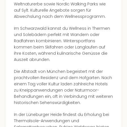
Ang
Weltnaturerbe sowie Nordic Walking Parks wie
Spor
auf Sylt. Kulturelle Angebote sorgen für
Skiu
Abwechslung nach dem Wellnessprogramm.
in
Deu
Im Schwarzwald kannst du Wellness in Thermen
Skiu
und Solebädern perfekt mit Wandern oder
in
Radfahren kombinieren. Wintersportfans
Öste
kommen beim Skifahren oder Langlaufen auf
Form
ihre Kosten, während kulinarische Genüsse die
1
Auszeit abrunden.
Reis
Die Altstadt von München begeistert mit der
Konz
prachtvollen Residenz und dem Hofgarten. Nach
Konz
einem Tag voller Kultur laden zahlreiche Hotels
Pitbu
zu Kneippanwendungen oder Naturmoor-
Karo
Behandlungen ein, oft in Verbindung mit weiteren
G
historischen Sehenswürdigkeiten.
Back
Boy
In der Lüneburger Heide findest du Erholung bei
Disn
Thermalsole-Anwendungen und
in