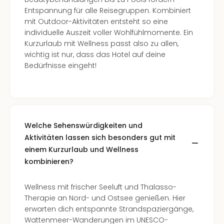
Even
Entspannung für alle Reisegruppen. Kombiniert
at
mit Outdoor-Aktivitäten entsteht so eine
War
individuelle Auszeit voller Wohlfühlmomente. Ein
Bros.
Kurzurlaub mit Wellness passt also zu allen,
Stud
wichtig ist nur, dass das Hotel auf deine
Tour
Bedürfnisse eingeht!
Lon
–
The
Mak
of
Welche Sehenswürdigkeiten und
Harr
Aktivitäten lassen sich besonders gut mit
Pott
einem Kurzurlaub und Wellness
Form
kombinieren?
1
Die
Auss
Wellness mit frischer Seeluft und Thalasso-
Imme
Therapie an Nord- und Ostsee genießen. Hier
Auss
erwarten dich entspannte Strandspaziergänge,
alle
Wattenmeer-Wanderungen im UNESCO-