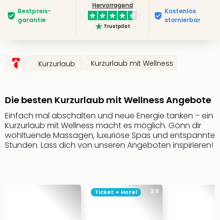
Hervorragend
Slag
Bestpreis­
Kostenlos
Eftel
garantie
stornierbar
Trustpilot
LEG
Deu
Parc
Astér
Kurzurlaub mit Wellness
Kurzurlaub
Rast
Lan
Baye
Die besten Kurzurlaub mit Wellness Angebote
Park
Einfach mal abschalten und neue Energie tanken – ein
Plop
Kurzurlaub mit Wellness macht es möglich. Gönn dir
Deu
wohltuende Massagen, luxuriöse Spas und entspannte
(eh
Stunden. Lass dich von unseren Angeboten inspirieren!
Holi
Park
Tivol
Kop
3.9
Futu
Ticket + Hotel
Bela
alle