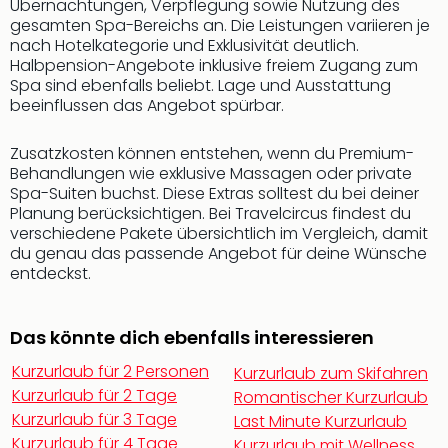
Übernachtungen, Verpflegung sowie Nutzung des
Qua
gesamten Spa-Bereichs an. Die Leistungen variieren je
Com
nach Hotelkategorie und Exklusivität deutlich.
Club
Halbpension-Angebote inklusive freiem Zugang zum
Pret
Spa sind ebenfalls beliebt. Lage und Ausstattung
Wo
beeinflussen das Angebot spürbar.
alle
Ang
Zusatzkosten können entstehen, wenn du Premium-
TV
Behandlungen wie exklusive Massagen oder private
Sho
Spa-Suiten buchst. Diese Extras solltest du bei deiner
ZDF
Planung berücksichtigen. Bei Travelcircus findest du
Fern
verschiedene Pakete übersichtlich im Vergleich, damit
in
du genau das passende Angebot für deine Wünsche
Main
entdeckst.
Stef
Raa
Das könnte dich ebenfalls interessieren
Sho
alle
Kurzurlaub für 2 Personen
Kurzurlaub zum Skifahren
Ang
Kurzurlaub für 2 Tage
Romantischer Kurzurlaub
Fest
Kurzurlaub für 3 Tage
Last Minute Kurzurlaub
Dom
Kurzurlaub für 4 Tage
Kurzurlaub mit Wellness