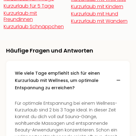
Fest
Kurzurlaub für 5 Tage
Kurzurlaub mit Kindern
Stör
Kurzurlaub mit
Fest
Kurzurlaub mit Hund
Freundinnen
Mus
Kurzurlaub mit Wandern
Kurzurlaub Schnäppchen
Fuld
Are
di
Ver
Häufige Fragen und Antworten
alle
Ang
Musi
Musi
Wie viele Tage empfiehlt sich für einen
Ham
Kurzurlaub mit Wellness, um optimale
alle
Entspannung zu erreichen?
Ang
Kultu
Für optimale Entspannung bei einem Wellness-
&
Kurzurlaub sind 2 bis 3 Tage ideal. In dieser Zeit
Spor
kannst du dich voll auf Sauna-Gänge,
Mus
wohltuende Massagen und entspannende
Tec
Beauty-Anwendungen konzentrieren. Schon ein
Sins