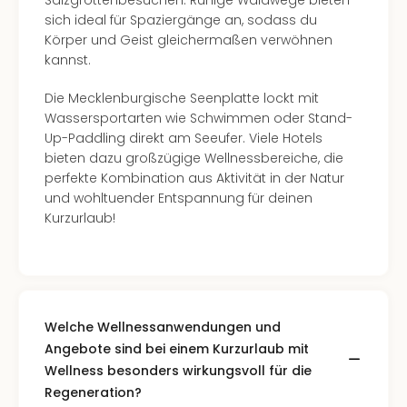
Salzgrottenbesuchen. Ruhige Waldwege bieten
Con
sich ideal für Spaziergänge an, sodass du
Schl
Körper und Geist gleichermaßen verwöhnen
Sch
kannst.
Konz
alle
Die Mecklenburgische Seenplatte lockt mit
Ang
Wassersportarten wie Schwimmen oder Stand-
Fest
Up-Paddling direkt am Seeufer. Viele Hotels
Glüc
bieten dazu großzügige Wellnessbereiche, die
Insel
perfekte Kombination aus Aktivität in der Natur
Mer
und wohltuender Entspannung für deinen
Lun
Kurzurlaub!
Black
Festi
Nibiri
Festi
Ikar
Festi
Welche Wellnessanwendungen und
alle
Angebote sind bei einem Kurzurlaub mit
Ang
Wellness besonders wirkungsvoll für die
Loca
Regeneration?
Konz