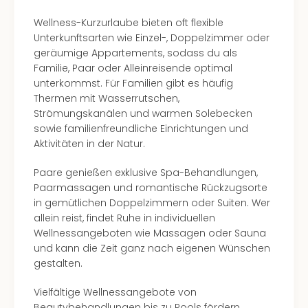
Of
Thro
Wellness-Kurzurlaube bieten oft flexible
Stud
Unterkunftsarten wie Einzel-, Doppelzimmer oder
Tour
geräumige Appartements, sodass du als
Swar
Familie, Paar oder Alleinreisende optimal
Krist
unterkommst. Für Familien gibt es häufig
Mini
Thermen mit Wasserrutschen,
Wun
Strömungskanälen und warmen Solebecken
Ham
sowie familienfreundliche Einrichtungen und
War
Aktivitäten in der Natur.
Bros.
Stud
Paare genießen exklusive Spa-Behandlungen,
Tour
Paarmassagen und romantische Rückzugsorte
Lon
in gemütlichen Doppelzimmern oder Suiten. Wer
–
allein reist, findet Ruhe in individuellen
The
Wellnessangeboten wie Massagen oder Sauna
Mak
und kann die Zeit ganz nach eigenen Wünschen
of
gestalten.
Harr
Pott
Vielfältige Wellnessangebote von
An
Beautybehandlungen bis zu Pools fördern