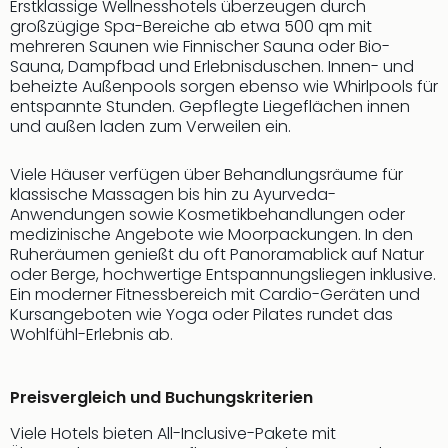
Erstklassige Wellnesshotels überzeugen durch
Thea
großzügige Spa-Bereiche ab etwa 500 qm mit
ABB
mehreren Saunen wie Finnischer Sauna oder Bio-
Voy
Sauna, Dampfbad und Erlebnisduschen. Innen- und
in
beheizte Außenpools sorgen ebenso wie Whirlpools für
Lon
entspannte Stunden. Gepflegte Liegeflächen innen
Harr
und außen laden zum Verweilen ein.
Pott
Thea
Viele Häuser verfügen über Behandlungsräume für
Lon
klassische Massagen bis hin zu Ayurveda-
GOP
Anwendungen sowie Kosmetikbehandlungen oder
medizinische Angebote wie Moorpackungen. In den
Vari
Ruheräumen genießt du oft Panoramablick auf Natur
Thea
oder Berge, hochwertige Entspannungsliegen inklusive.
Frie
Ein moderner Fitnessbereich mit Cardio-Geräten und
Pala
Kursangeboten wie Yoga oder Pilates rundet das
Berli
Wohlfühl-Erlebnis ab.
Fest
Neu
Fest
Preisvergleich und Buchungskriterien
Bad
Viele Hotels bieten All-Inclusive-Pakete mit
Bad