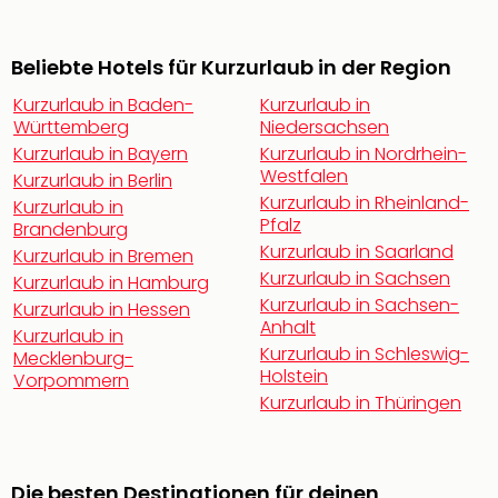
noc
meh
Beliebte Hotels für Kurzurlaub in der Region
Frei
Frei
Kurzurlaub in Baden-
Kurzurlaub in
Eur
Württemberg
Niedersachsen
Frei
Kurzurlaub in Bayern
Kurzurlaub in Nordrhein-
Deu
Westfalen
Kurzurlaub in Berlin
Frei
Kurzurlaub in Rheinland-
Kurzurlaub in
Nied
Pfalz
Brandenburg
Frei
Kurzurlaub in Saarland
Kurzurlaub in Bremen
Öste
Kurzurlaub in Sachsen
Kurzurlaub in Hamburg
Frei
Kurzurlaub in Sachsen-
Kurzurlaub in Hessen
Fran
Anhalt
Kurzurlaub in
Musi
Kurzurlaub in Schleswig-
Mecklenburg-
&
Holstein
Vorpommern
Sho
Kurzurlaub in Thüringen
Musi
Starl
Expr
Moul
Die besten Destinationen für deinen