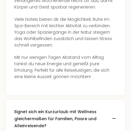
verlängertes Wochenende reicht oft aus, damit
Mer
Körper und Geist spürbar regenerieren.
Ben
Mus
Viele Hotels bieten dir die Möglichkeit, Ruhe im
Stut
Spa-Bereich mit leichter Aktivität zu verbinden.
Pors
Yoga oder Spaziergänge in der Natur steigern
Mus
das Wohlbefinden zusätzlich und lassen Stress
Auto
schnell vergessen.
Wolf
BM
Mit nur wenigen Tagen Abstand vom Alltag
Mus
tankst du neue Energie und genießt pure
in
Erholung. Perfekt für alle Reiselustigen, die sich
Mün
eine kleine Auszeit gönnen möchten!
Barb
Mus
Tec
Spey
alle
Eignet sich ein Kurzurlaub mit Wellness
Ang
gleichermaßen für Familien, Paare und
Auss
Alleinreisende?
Ga