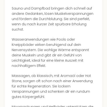
in
Sauna und Dampfbad bringen dich schnell auf
Köln
andere Gedanken, lösen Muskelverspannungen
Konz
und fördern die Durchblutung. Sie sind perfekt,
in
wenn du nach kurzer Zeit spürbare Erholung
Düss
suchst.
Well
Well
Wasseranwendungen wie Pools oder
Deu
Kneippbäder wirken beruhigend auf dein
Allg
Nervensystem. Die wohlige Wärme entspannt
Baye
deine Muskeln und gibt dir ein Gefühl von
Wal
Leichtigkeit, ideal für eine kleine Auszeit mit
Baye
nachhaltigem Effekt.
Bod
Harz
Massagen, ob klassisch, mit Aromaöl oder Hot
Nor
Stone, sorgen oft schon nach einer Anwendung
NRW
für echte Regeneration. Sie lockern
Ost
Verspannungen und schenken dir ein rundum
Sch
gutes Körpergefühl.
alle
Ang
Moorpackungen und Heilbäder unterstützen die