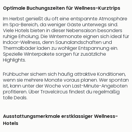
Sch
und
Optimale Buchungszeiten für Wellness-Kurztrips
das
Im Herbst genießt du oft eine entspannte Atmosphäre
Biest
im Spa-Bereich, da weniger Gäste unterwegs sind.
Wie
Viele Hotels bieten in dieser Nebensaison besonders
Mari
ruhige Erholung. Die Wintermonate eignen sich ideal für
Ther
Indoor-Wellness, denn Saunalandschaften und
Sta
Thermalbäder laden zu wohliger Entspannung ein.
Ente
Spezielle Winterpakete sorgen für zusätzliche
Das
Highlights.
Pha
der
Frühbucher sichern sich häufig attraktive Konditionen,
Ope
wenn sie mehrere Monate voraus planen. Wer spontan
Köln
ist, kann unter der Woche von Last-Minute-Angeboten
Tan
profitieren. Über Travelcircus findest du regelmäßig
tolle Deals.
der
Vam
alle
Ausstattungsmerkmale erstklassiger Wellness-
Ang
Hotels
Sho
&