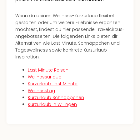
The
Sins
Bad
Wenn du deinen Wellness-Kurzurlaub flexibel
Sch
gestalten oder um weitere Erlebnisse ergänzen
Tau
möchtest, findest du hier passende Travelcircus-
The
Angebotsseiten. Die folgenden Links bieten dir
The
Alternativen wie Last Minute, Schnäppchen und
Eusk
Tageswellness sowie konkrete Kurzurlaub-
Caro
Inspiration:
The
Aqu
Last Minute Reisen
Prag
Wellnessurlaub
Bali
Kurzurlaub Last Minute
The
Wellnesstag
The
Kurzurlaub Schnäppchen
Bad
Kurzurlaub in Willingen
Wöri
Rula
Eur
Karl
alle