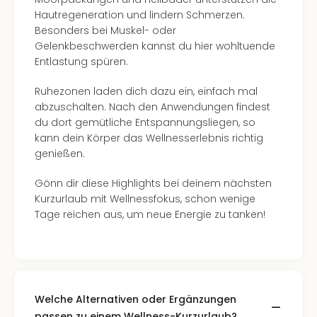
Well
Hautregeneration und lindern Schmerzen.
Eur
Besonders bei Muskel- oder
Deu
Gelenkbeschwerden kannst du hier wohltuende
Itali
Entlastung spüren.
Nied
Öste
Ruhezonen laden dich dazu ein, einfach mal
Pole
abzuschalten. Nach den Anwendungen findest
Südt
du dort gemütliche Entspannungsliegen, so
Mar
kann dein Körper das Wellnesserlebnis richtig
Karl
genießen.
alle
Ang
Gönn dir diese Highlights bei deinem nächsten
The
Kurzurlaub mit Wellnessfokus, schon wenige
The
Tage reichen aus, um neue Energie zu tanken!
Erdi
Trop
Isla
The
Bad
Welche Alternativen oder Ergänzungen
Wöri
passen zu einem Wellness-Kurzurlaub?